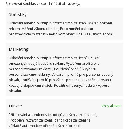
Spravovat souhlas ve spodní části obrazovky.
Statistiky
Ukládání a/nebo přístup k informacím v zařízení, Měření výkonu
reklam, Měření výkonu obsahu, Porozumění publiku
Stylový obývací pokoj
prostřednictvím statistik nebo kombinací údajů z různých zdrojů.
Kožená sedací souprava, kožešinové polštáře,
Marketing
kožešina na zemi, prvky dřeva a kamene. Podmanivá
Ukládání a/nebo přístup k informacím v zařízení, Použití
atmosféra, kterou si užijí hlavně dobrodruzi a
omezených údajů k výběru reklam, Vytváření profilů pro
personalizovanou reklamu, Používání profilů k výběru
romantici. Pobyt v takovém hotelu je učiněný útěk
personalizované reklamy, Vytváření profilů pro personalizovaný
z reality.
obsah, Používání profilů pro výběr personalizovaného obsahu,
Rozvoj a zlepšování služeb, Použití omezených údajů k výběru
obsahu.
Funkce
Vždy aktivní
Přiřazování a kombinování údajů z jiných zdrojů údajů,
Propojení různých zařízení, Identifikace zařízení na
základě automaticky přenášených informací.