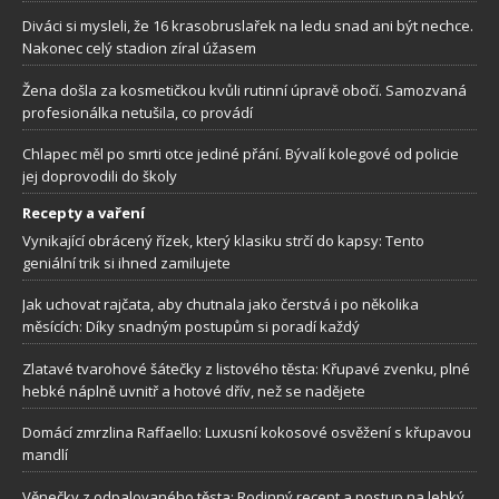
Diváci si mysleli, že 16 krasobruslařek na ledu snad ani být nechce.
Nakonec celý stadion zíral úžasem
Žena došla za kosmetičkou kvůli rutinní úpravě obočí. Samozvaná
profesionálka netušila, co provádí
Chlapec měl po smrti otce jediné přání. Bývalí kolegové od policie
jej doprovodili do školy
Recepty a vaření
Vynikající obrácený řízek, který klasiku strčí do kapsy: Tento
geniální trik si ihned zamilujete
Jak uchovat rajčata, aby chutnala jako čerstvá i po několika
měsících: Díky snadným postupům si poradí každý
Zlatavé tvarohové šátečky z listového těsta: Křupavé zvenku, plné
hebké náplně uvnitř a hotové dřív, než se nadějete
Domácí zmrzlina Raffaello: Luxusní kokosové osvěžení s křupavou
mandlí
Věnečky z odpalovaného těsta: Rodinný recept a postup na lehký