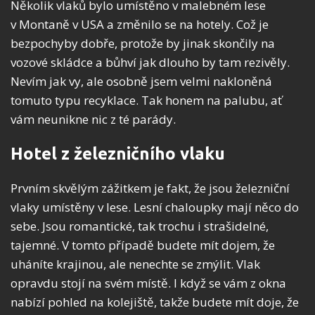
Několik vlaků bylo umístěno v malebném lese
v Montaně v USA a změnilo se na hotely. Což je
bezpochyby dobře, protože by jinak skončily na
vozové skládce a bůhví jak dlouho by tam rezivěly.
Nevím jak vy, ale osobně jsem velmi nakloněná
tomuto typu recyklace. Tak honem na palubu, ať
vám neunikne nic z té parády.
Hotel z železničního vlaku
Prvním skvělým zážitkem je fakt, že jsou železniční
vlaky umístěny v lese. Lesní chaloupky mají něco do
sebe. Jsou romantické, tak trochu i strašidelné,
tajemné. V tomto případě budete mít dojem, že
uháníte krajinou, ale nenechte se zmýlit. Vlak
opravdu stojí na svém místě. I když se vám z okna
nabízí pohled na kolejiště, takže budete mít doje, že