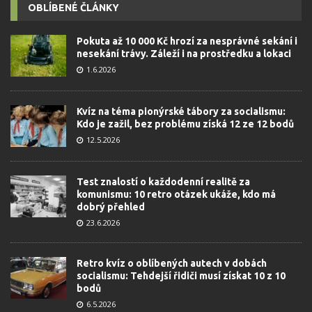
OBLÍBENÉ ČLÁNKY
Pokuta až 10 000 Kč hrozí za nesprávné sekání i
nesekání trávy. Záleží i na prostředku a lokaci
1.6.2026
Kvíz na téma pionýrské tábory za socialismu:
Kdo je zažil, bez problému získá 12 ze 12 bodů
12.5.2026
Test znalostí o každodenní realitě za
komunismu: 10 retro otázek ukáže, kdo má
dobrý přehled
23.6.2026
Retro kvíz o oblíbených autech v dobách
socialismu: Tehdejší řidiči musí získat 10 z 10
bodů
6.5.2026