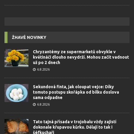
ŽHAVÉ NOVINKY
Chryzantémy ze supermarketů obvykle v
květináči dlouho nevydrží. Mohou začít vadnout
už po 2 dnech
6.8.2026
Sekundová finta, jak oloupat vejce: Díky
tomuto postupu skořápka od bílku doslova
sama odpadne
6.8.2026
Tato tajná přísada v trojobalu vždy zajistí
dokonale křupavou kůrku. Dělají to tak i
šéfkuchaři