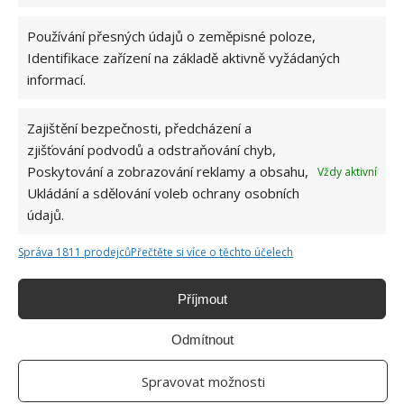
Používání přesných údajů o zeměpisné poloze,
Identifikace zařízení na základě aktivně vyžádaných
informací.
Zajištění bezpečnosti, předcházení a
zjišťování podvodů a odstraňování chyb,
Každý vlak je zařízen krapet jinak, ale všechny do
Poskytování a zobrazování reklamy a obsahu,
Vždy aktivní
jednoho jsou stejně kouzelné a útulné. Možná nápad na
Ukládání a sdělování voleb ochrany osobních
něco podobného pro podnikavé duše i u nás v ČR…
údajů.
Obrázky: brightside.me
Správa 1811 prodejců
Přečtěte si více o těchto účelech
Příjmout
Odmítnout
Spravovat možnosti