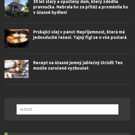
30 let starý a opuštěný dům, který zdědila
pravnučka. Nebrala ho za přítěž a proměnila ho
v úžasné bydlení
Prskající olej v pánvi: Nepříjemnost, která má
jednoduché řešení. Tajný fígl se o vše postará
Recept na úžasně jemný jablečný štrůdl! Ten
musíte zaručeně vyzkoušet