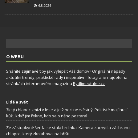
6.8.2026
O WEBU
Sháníte zajímavé tipy jak vylepšit Váš domov? Originální nápady,
aktuální trendy, praktické rady i inspirativní fotografie najdete na
stránkách internetového magazínu
Bydlimeutulne.cz
.
Lidé a svět
3letý chlapec zmizí v lese a je 2 noci nezvěstný. Policisté mají husí
kůži, když jim řekne, kdo se o něho postaral
Ze zástupkyně šerifa se stala hrdinka. Kamera zachytila záchranu
chlapce, který zkolaboval na hřišti