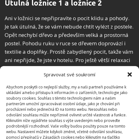
Útulná ložnice 1 a ložnice 2
Ani v ložnici se nepřipravíte o pocit klidu a pohody.
Je tak útulná, že se vám nebude chtít vylézt z postele.
Opět nechybí dřevo a především velká a prostorná
postel. Pohodu ruku v ruce se dřevem doprovází i
textilie a doplňky. Prostě zabydlený pocit, takže vám
ani nepřijde, že jste v hotelu. Pro ještě větší relaxaci
je v ložnici i krb.
Spravovat své soukromí
Abychom poskytli co nejlepší služby, my a naši partneři používáme k
ukládání a/nebo přístupu k informacím o zařízeních, technologie jako
soubory cookies. Souhlas s těmito technologiemi nám a našim
partnerům umožní zpracovávat osobní údaje, jako je chování při
procházení nebo jedinečná ID na tomto webu. Nesouhlas nebo
odvolání souhlasu může nepříznivě ovlivnit určité vlastnosti a funkce.
Kliknutím níže vyjádřete souhlas s výše uvedeným nebo proveďte
podrobnější rozhodnutí. Vaše volby budou použity pouze na tomto
webu. Nastavení můžete kdykoli změnit, včetně odvolání souhlasu,
pomocí přepínačů v Zásadách cookies nebo kliknutím na tlačítko