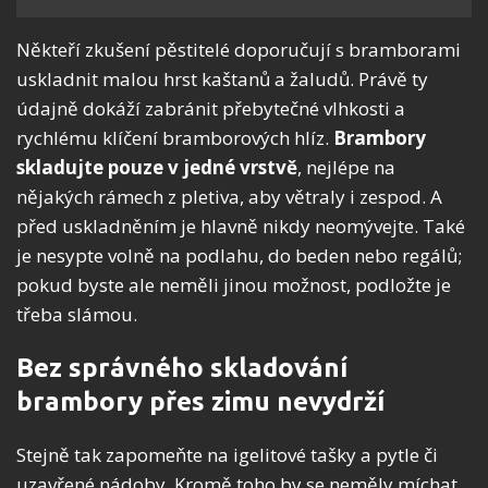
Někteří zkušení pěstitelé doporučují s bramborami
uskladnit malou hrst kaštanů a žaludů. Právě ty
údajně dokáží zabránit přebytečné vlhkosti a
rychlému klíčení bramborových hlíz.
Brambory
skladujte pouze v jedné vrstvě
, nejlépe na
nějakých rámech z pletiva, aby větraly i zespod. A
před uskladněním je hlavně nikdy neomývejte. Také
je nesypte volně na podlahu, do beden nebo regálů;
pokud byste ale neměli jinou možnost, podložte je
třeba slámou.
Bez správného skladování
brambory přes zimu nevydrží
Stejně tak zapomeňte na igelitové tašky a pytle či
uzavřené nádoby. Kromě toho by se neměly míchat