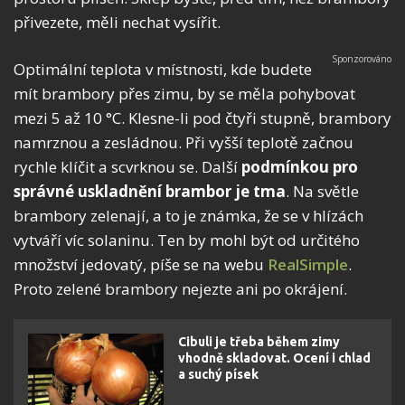
přivezete, měli nechat vysířit.
Optimální teplota v místnosti, kde budete
mít brambory přes zimu, by se měla pohybovat
mezi 5 až 10 °C. Klesne-li pod čtyři stupně, brambory
namrznou a zesládnou. Při vyšší teplotě začnou
rychle klíčit a scvrknou se. Další
podmínkou pro
správné uskladnění brambor je tma
. Na světle
brambory zelenají, a to je známka, že se v hlízách
vytváří víc solaninu. Ten by mohl být od určitého
množství jedovatý, píše se na webu
RealSimple
.
Proto zelené brambory nejezte ani po okrájení.
Cibuli je třeba během zimy
vhodně skladovat. Ocení i chlad
a suchý písek