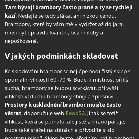
Tam bývají brambory často prané a ty se rychleji
kazí
. Nedejte se tedy zlákat ani nízkou cenou.
Brambory, které by vám měly vydržet až do jara,
musí být opravdu kvalitní, bez hniloby a
nepoškozené.
V jakých podmínkách skladovat
Ke skladování brambor se nejlépe hodí čistý sklep s
optimální vlhkostí 60–70 %. Bude-li místnost příliš
suchá, brambory se budou scvrkávat, při vyšší
vlhkosti vzduchu brambory shnijí a zplesniví.
Prostory k uskladnění brambor musíte často
větrat
, doporučuje web
Food52
. Jinak se totiž
vlhkost, která se pomalu, ale jistě z hlíz odpařuje,
bude také srážet na stěnách a přivodíte si do
prostoru plíseň. Sklep byste, před tím, než brambory