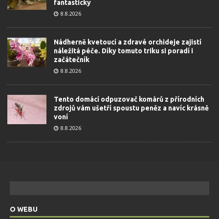
fantasticky
8.8.2026
Nádherně kvetoucí a zdravé orchideje zajistí
náležitá péče. Díky tomuto triku si poradí i
začátečník
8.8.2026
Tento domácí odpuzovač komárů z přírodních
zdrojů vám ušetří spoustu peněz a navíc krásně
voní
8.8.2026
O WEBU