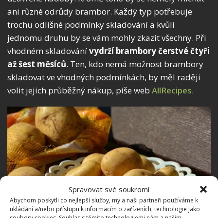
ani různé odrůdy brambor. Každý typ potřebuje
trochu odlišné podmínky skladování a kvůli
jednomu druhu by se vám mohly zkazit všechny. Při
vhodném skladování
vydrží brambory čerstvé čtyři
až šest měsíců
. Ten, kdo nemá možnost brambory
skladovat ve vhodných podmínkách, by měl raději
volit jejich průběžný nákup, píše web
AllRecipes
.
Spravovat své soukromí
Abychom poskytli co nejlepší služby, my a naši partneři používáme k
ukládání a/nebo přístupu k informacím o zařízeních, technologie jako
soubory cookies. Souhlas s těmito technologiemi nám a našim