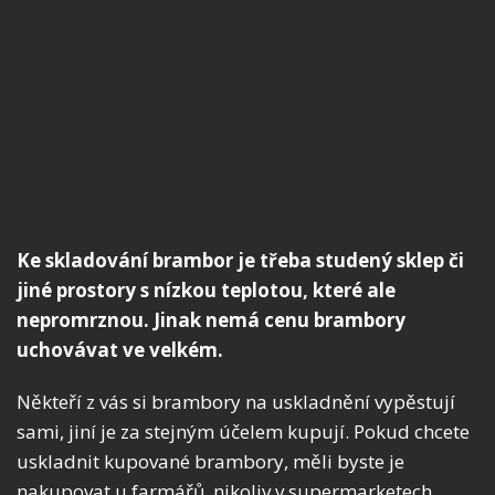
Ke skladování brambor je třeba studený sklep či
jiné prostory s nízkou teplotou, které ale
nepromrznou. Jinak nemá cenu brambory
uchovávat ve velkém.
Někteří z vás si brambory na uskladnění vypěstují
sami, jiní je za stejným účelem kupují. Pokud chcete
uskladnit kupované brambory, měli byste je
nakupovat u farmářů, nikoliv v supermarketech.