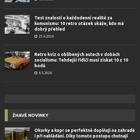
Test znalostí o každodenní realitě za
komunismu: 10 retro otázek ukáže, kdo má
dobrý přehled
23.6.2026
Retro kvíz o oblíbených autech v dobách
socialismu: Tehdejší řidiči musí získat 10 z 10
bodů
6.5.2026
ŽHAVÉ NOVINKY
Okurky a kopr se perfektně doplňují na zahradě
i při nakládání. Díky tomuto postupu chutnají