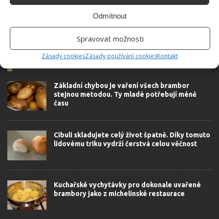
Odmítnout
Spravovat možnosti
Zásady cookies
Zásady používání cookies
Kontakt
SOUVISEJÍCÍ ČLÁNKY
Základní chybou je vaření všech brambor
stejnou metodou. Ty mladé potřebují méně
času
Cibuli skladujete celý život špatně. Díky tomuto
lidovému triku vydrží čerstvá celou věčnost
Kuchařské vychytávky pro dokonale uvařené
brambory jako z michelinské restaurace