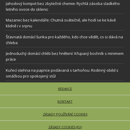
Jahodový kompot bez zbytečné chemie: Rychlá zásoba sladkého
letního ovoce do sklenic
Mazanec bez kalendáře: Chutná svátečně, ale hodí se ke kávě
klidně i v srpnu
Šťavnatá domácí šunka pro každého, kdo chce vědět, co si dává na
chleba
Jednoduchý domácí chléb bez hnětení: Křupavý bochník s minimem
práce
Kuřecí stehna na paprice podávaná s tarhoňou: Rodinný oběd s
omáčkou pro spokojený stůl
REDAKCE
KONTAKT
ZÁSADY POUŽÍVÁNÍ COOKIES
ZÁSADY COOKIES (EU)