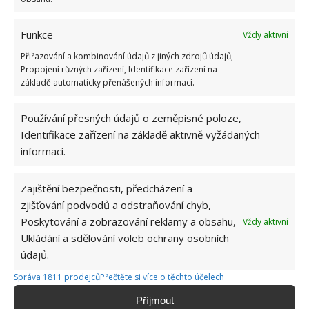
Funkce
Vždy aktivní
Přiřazování a kombinování údajů z jiných zdrojů údajů,
Propojení různých zařízení, Identifikace zařízení na
základě automaticky přenášených informací.
BRAMBORY
SKLADOVÁNÍ
VLHKOST
Používání přesných údajů o zeměpisné poloze,
Identifikace zařízení na základě aktivně vyžádaných
Přidejte svůj názor
informací.
KOMENTOVAT
Zajištění bezpečnosti, předcházení a
zjišťování podvodů a odstraňování chyb,
Jiří Kolář
Poskytování a zobrazování reklamy a obsahu,
Vždy aktivní
Ukládání a sdělování voleb ochrany osobních
Absolvent České zemědělské
údajů.
univerzity, který je již od malička
velkým kutilem. V podstatě vše, co je
Správa 1811 prodejců
Přečtěte si více o těchto účelech
možné najít v j...
[Více o autorovi]
Příjmout