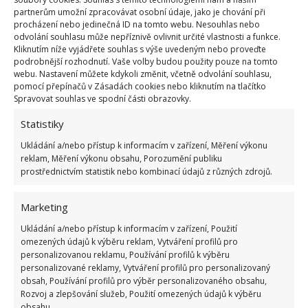
partnerům umožní zpracovávat osobní údaje, jako je chování při
Fotografie: Pixabay
procházení nebo jedinečná ID na tomto webu. Nesouhlas nebo
odvolání souhlasu může nepříznivě ovlivnit určité vlastnosti a funkce.
Brambory neukládejte ani do ledničky – teplota pod
Kliknutím níže vyjádřete souhlas s výše uvedeným nebo proveďte
5 °C způsobí, že se škrob začne měnit na cukr, jak
podrobnější rozhodnutí. Vaše volby budou použity pouze na tomto
webu. Nastavení můžete kdykoli změnit, včetně odvolání souhlasu,
uvádí web
TheSpruceEats
. Na BydlímeÚtulně jsme
pomocí přepínačů v Zásadách cookies nebo kliknutím na tlačítko
pro vás také sepsali, jak by se měly
brambory
Spravovat souhlas ve spodní části obrazovky.
správně vařit
.
Statistiky
Ukládání a/nebo přístup k informacím v zařízení, Měření výkonu
reklam, Měření výkonu obsahu, Porozumění publiku
prostřednictvím statistik nebo kombinací údajů z různých zdrojů.
Marketing
Ukládání a/nebo přístup k informacím v zařízení, Použití
omezených údajů k výběru reklam, Vytváření profilů pro
personalizovanou reklamu, Používání profilů k výběru
personalizované reklamy, Vytváření profilů pro personalizovaný
obsah, Používání profilů pro výběr personalizovaného obsahu,
Rozvoj a zlepšování služeb, Použití omezených údajů k výběru
obsahu.