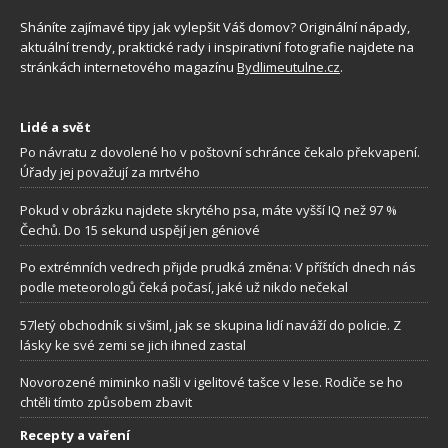
Sháníte zajímavé tipy jak vylepšit Váš domov? Originální nápady,
aktuální trendy, praktické rady i inspirativní fotografie najdete na
stránkách internetového magazínu
Bydlimeutulne.cz
.
Lidé a svět
Po návratu z dovolené ho v poštovní schránce čekalo překvapení.
Úřady jej považují za mrtvého
Pokud v obrázku najdete skrytého psa, máte vyšší IQ než 97 %
Čechů. Do 15 sekund uspějí jen géniové
Po extrémních vedrech přijde prudká změna: V příštích dnech nás
podle meteorologů čeká počasí, jaké už nikdo nečekal
57letý obchodník si všiml, jak se skupina lidí naváží do policie. Z
lásky ke své zemi se jich ihned zastal
Novorozené miminko našli v igelitové tašce v lese. Rodiče se ho
chtěli tímto způsobem zbavit
Recepty a vaření