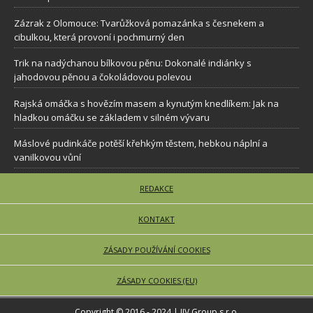
Zázrak z Olomouce: Tvarůžková pomazánka s česnekem a
cibulkou, která provoní i pochmurný den
Trik na nadýchanou bílkovou pěnu: Dokonalé indiánky s
jahodovou pěnou a čokoládovou polevou
Rajská omáčka s hovězím masem a kynutým knedlíkem: Jak na
hladkou omáčku se základem v silném vývaru
Máslové pudinkáče potěší křehkým těstem, hebkou náplní a
vanilkovou vůní
REDAKCE
KONTAKT
ZÁSADY POUŽÍVÁNÍ COOKIES
ZÁSADY COOKIES (EU)
Copyright © 2016 - 2024 | JJV Group s.r.o.