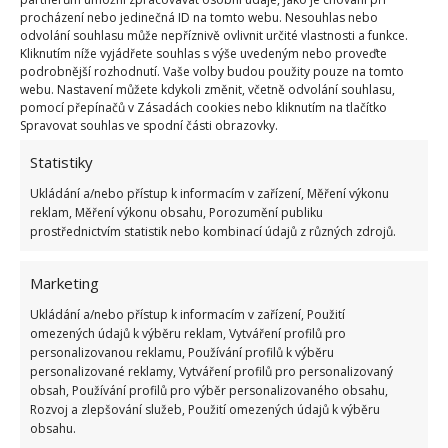
4 lžíce citronové šťávy
. Roztok nalijte do
procházení nebo jedinečná ID na tomto webu. Nesouhlas nebo
rozprašovače a postříkejte plesnivé spáry. Opět
odvolání souhlasu může nepříznivě ovlivnit určité vlastnosti a funkce.
Kliknutím níže vyjádřete souhlas s výše uvedeným nebo proveďte
nechte nějaký čas působit. Nakonec omyjte obklady
podrobnější rozhodnutí. Vaše volby budou použity pouze na tomto
či dlažbu čistou vodou a vytřete do sucha. Octem a
webu. Nastavení můžete kdykoli změnit, včetně odvolání souhlasu,
pomocí přepínačů v Zásadách cookies nebo kliknutím na tlačítko
jedlou sodou vyčistíte také
skvrny na koberci
– o
Spravovat souhlas ve spodní části obrazovky.
tom jsme na BydlímeÚtulně rovněž psali.
Statistiky
Ukládání a/nebo přístup k informacím v zařízení, Měření výkonu
reklam, Měření výkonu obsahu, Porozumění publiku
prostřednictvím statistik nebo kombinací údajů z různých zdrojů.
Marketing
Ukládání a/nebo přístup k informacím v zařízení, Použití
omezených údajů k výběru reklam, Vytváření profilů pro
personalizovanou reklamu, Používání profilů k výběru
personalizované reklamy, Vytváření profilů pro personalizovaný
obsah, Používání profilů pro výběr personalizovaného obsahu,
Rozvoj a zlepšování služeb, Použití omezených údajů k výběru
obsahu.