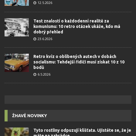
12.5.2026
Test znalostí o každodenní realitě za
komunismu: 10 retro otázek ukáže, kdo má
dobrý přehled
23.6.2026
Retro kvíz o oblíbených autech v dobách
socialismu: Tehdejší řidiči musí získat 10 z 10
bodů
6.5.2026
ŽHAVÉ NOVINKY
Tyto rostliny odpuzují klíšťata. Ujistěte se, že je
máte na zahrádce