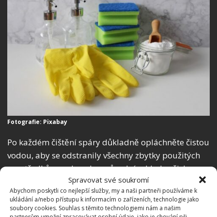
Fotografie: Pixabay
Po každém čištění spáry důkladně opláchněte čistou
vodou, aby se odstranily všechny zbytky použitých
prostředků a zachoval se původní vzhled vašich
Spravovat své soukromí
obkladů a dlaždic. Někdy se ve spárách dokonce
Abychom poskytli co nejlepší služby, my a naši partneři používáme k
začne vytvářet i plíseň. I té se dokážete účinně zbavit.
ukládání a/nebo přístupu k informacím o zařízeních, technologie jako
Smíchejte ocet s vodou v poměru 1 : 1 a přidejte
soubory cookies. Souhlas s těmito technologiemi nám a našim
partnerům umožní zpracovávat osobní údaje, jako je chování při