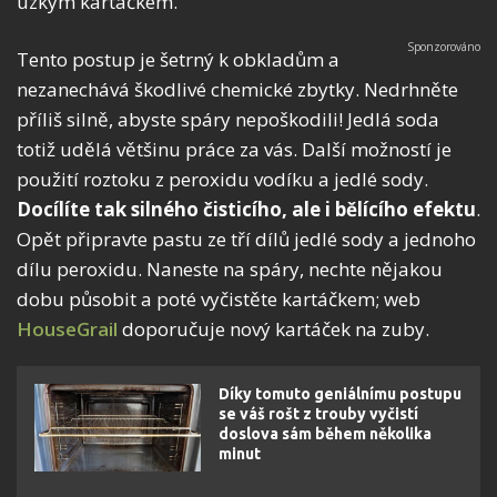
úzkým kartáčkem.
Tento postup je šetrný k obkladům a
nezanechává škodlivé chemické zbytky. Nedrhněte
příliš silně, abyste spáry nepoškodili! Jedlá soda
totiž udělá většinu práce za vás. Další možností je
použití roztoku z peroxidu vodíku a jedlé sody.
Docílíte tak silného čisticího, ale i bělícího efektu
.
Opět připravte pastu ze tří dílů jedlé sody a jednoho
dílu peroxidu. Naneste na spáry, nechte nějakou
dobu působit a poté vyčistěte kartáčkem; web
HouseGrail
doporučuje nový kartáček na zuby.
Díky tomuto geniálnímu postupu
se váš rošt z trouby vyčistí
doslova sám během několika
minut