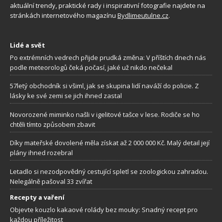
aktuální trendy, praktické rady i inspirativní fotografie najdete na
stránkách internetového magazínu
Bydlimeutulne.cz
.
Lidé a svět
Po extrémních vedrech přijde prudká změna: V příštích dnech nás
podle meteorologů čeká počasí, jaké už nikdo nečekal
57letý obchodník si všiml, jak se skupina lidí naváží do policie. Z
lásky ke své zemi se jich ihned zastal
Novorozené miminko našli v igelitové tašce v lese. Rodiče se ho
chtěli tímto způsobem zbavit
Díky mateřské dovolené měla získat až 2 000 000 Kč. Malý detail její
plány ihned rozebral
Letadlo si nezodpovědný cestující spletl se zoologickou zahradou.
Nelegálně pašoval 33 zvířat
Recepty a vaření
Objevte kouzlo kakaové rolády bez mouky: Snadný recept pro
každou příležitost