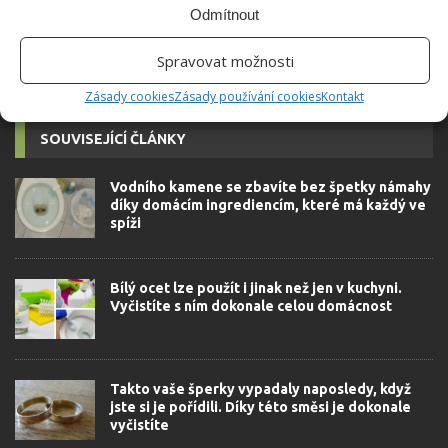
Odmítnout
Spravovat možnosti
Zásady cookies
Zásady používání cookies
Kontakt
SOUVISEJÍCÍ ČLÁNKY
Vodního kamene se zbavíte bez špetky námahy
díky domácím ingrediencím, které má každý ve
spíži
Bílý ocet lze použít i jinak než jen v kuchyni.
Vyčistíte s ním dokonale celou domácnost
Takto vaše šperky vypadaly naposledy, když
jste si je pořídili. Díky této směsi je dokonale
vyčistíte