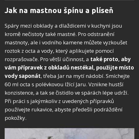
Jak na mastnou špínu a plíseň
Spáry mezi obklady a dlaždicemi v kuchyni jsou
kromě nečistoty také mastné. Pro odstranění
mastnoty, ale i vodního kamene můžete vyzkoušet
roztok z octa a vody, který aplikujete pomocí
rozprašovače. Pro větší účinnost, a
také proto, aby
vám přípravek z obkladů nestékal, použijte místo
vody saponát
, třeba Jar na mytí nádobí. Smíchejte
60 ml octa s polévkovou lžící Jaru. Vznikne hustší
konzistence, a tak se čistidlo ve spárách lépe udrží.
Při práci s jakýmkoliv z uvedených přípravků
používejte rukavice, abyste předešli podráždění
pokožky.