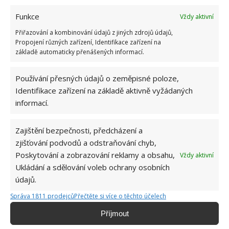
Funkce
Vždy aktivní
Přiřazování a kombinování údajů z jiných zdrojů údajů,
Propojení různých zařízení, Identifikace zařízení na
základě automaticky přenášených informací.
ČIŠTĚNÍ
DOMÁCÍ PRÁCE
KOUPELNA
Používání přesných údajů o zeměpisné poloze,
OBKLADY
SPÁRY
ÚKLID
Identifikace zařízení na základě aktivně vyžádaných
informací.
Přidejte svůj názor
Zajištění bezpečnosti, předcházení a
KOMENTOVAT
zjišťování podvodů a odstraňování chyb,
Poskytování a zobrazování reklamy a obsahu,
Vždy aktivní
Ukládání a sdělování voleb ochrany osobních
Hana Musilová
údajů.
Do redakce Bydlimeutulne.cz se
přidala během svých studií a práce
Správa 1811 prodejců
Přečtěte si více o těchto účelech
redaktorky ji tak nadchla, že se
Příjmout
rozhodla zůstat. Její v...
[Více o
autorovi]