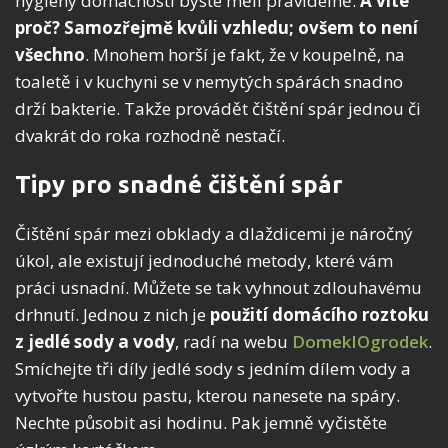
hygieny domácnosti byste měli pravidelně.
A víte
proč? Samozřejmě kvůli vzhledu; ovšem to není
všechno
. Mnohem horší je fakt, že v koupelně, na
toaletě i v kuchyni se v nemytých spárách snadno
drží bakterie. Takže provádět čištění spár jednou či
dvakrát do roka rozhodně nestačí.
Tipy pro snadné čištění spár
Čištění spár mezi obklady a dlaždicemi je náročný
úkol, ale existují jednoduché metody, které vám
práci usnadní. Můžete se tak vyhnout zdlouhavému
drhnutí. Jednou z nich je
použití domácího roztoku
z jedlé sody a vody
, radí na webu
DomekIOgrodek
.
Smíchejte tři díly jedlé sody s jedním dílem vody a
vytvořte hustou pastu, kterou nanesete na spáry.
Nechte působit asi hodinu. Pak jemně vyčistěte