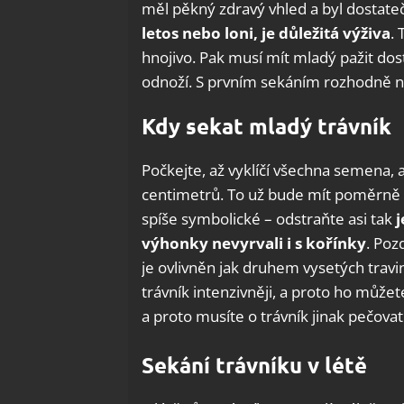
měl pěkný zdravý vhled a byl dostat
letos nebo loni, je důležitá výživa
.
hnojivo. Pak musí mít mladý pažit do
odnoží. S prvním sekáním rozhodně n
Kdy sekat mladý trávník
Počkejte, až vyklíčí všechna semena, 
centimetrů. To už bude mít poměrně 
spíše symbolické – odstraňte asi tak
j
výhonky nevyrvali i s kořínky
. Poz
je ovlivněn jak druhem vysetých travi
trávník intenzivněji, a proto ho můžet
a proto musíte o trávník jinak pečovat
Sekání trávníku v létě