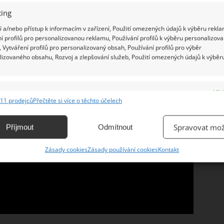
ing
 a/nebo přístup k informacím v zařízení, Použití omezených údajů k výběru rekla
í profilů pro personalizovanou reklamu, Používání profilů k výběru personalizov
 Vytváření profilů pro personalizovaný obsah, Používání profilů pro výběr
lizovaného obsahu, Rozvoj a zlepšování služeb, Použití omezených údajů k výběr
e
Vžd
11 prodejců
Přečtěte si více o těchto účelech
ání a kombinování údajů z jiných zdrojů údajů, Propojení různých zařízení,
kace zařízení na základě automaticky přenášených informací.
Spravovat mož
Příjmout
Odmítnout
ání přesných údajů o zeměpisné poloze, Identifikace zařízení na
Zásady cookies
Zásady používání cookies
Kontakt
ě aktivně vyžádaných informací.
ění bezpečnosti, předcházení a zjišťování podvodů a
ňování chyb, Poskytování a zobrazování reklamy a obsahu,
Vžd
ní a sdělování voleb ochrany osobních údajů.