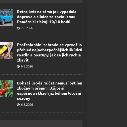
Retro kvíz na téma jak vypadala
doprava a silnice za socialismu:
Pamětníci získají 10/10 bodů
7.8.2026
Profesionální zahradnice vytvořila
přehled nejnebezpečnějších škůdců
rostlin a postupy, jak se jich rychle
zbavit
6.8.2026
Bohatá úroda rajčat nemusí být jen
zbožným přáním. Užijte si
úspěšnou sklizeň již během letošní
sezony
6.8.2026