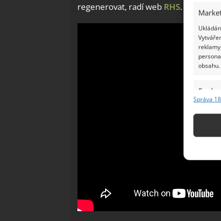
regenerovat, radí web
RHS
.
Market
Ukládání
Vytvářen
reklamy,
persona
obsahu.
Funkc
Správa 18
Přiřazov
Identifi
Použív
základ
Zajišt
odstra
Ukládá