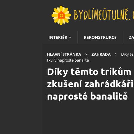
INTERIÉR
REKONSTRUKCE
Z
HLAVNÍ STRÁNKA
ZAHRADA
Díky tě
tkví v naprosté banalitě
Díky těmto trikům 
zkušení zahrádkáři.
naprosté banalitě