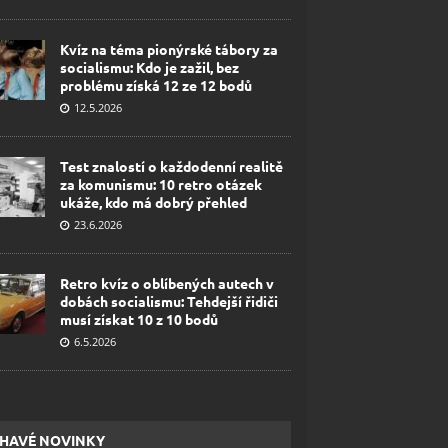
Kvíz na téma pionýrské tábory za
socialismu: Kdo je zažil, bez
problému získá 12 ze 12 bodů
12.5.2026
Test znalostí o každodenní realitě
za komunismu: 10 retro otázek
ukáže, kdo má dobrý přehled
23.6.2026
Retro kvíz o oblíbených autech v
dobách socialismu: Tehdejší řidiči
musí získat 10 z 10 bodů
6.5.2026
HAVÉ NOVINKY