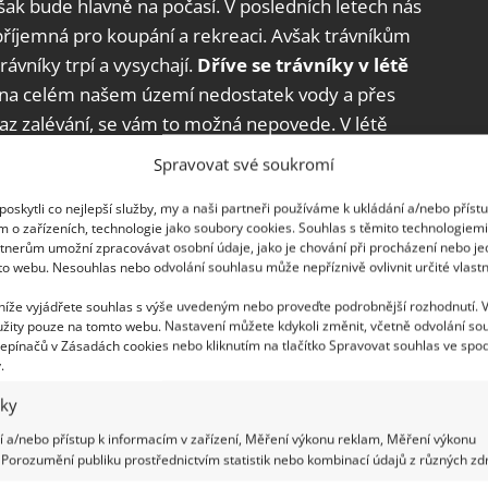
však bude hlavně na počasí. V posledních letech nás
a příjemná pro koupání a rekreaci. Avšak trávníkům
rávníky trpí a vysychají.
Dříve se trávníky v létě
e na celém našem území nedostatek vody a přes
kaz zalévání, se vám to možná nepovede. V létě
rtovat sekačku, píše web
KobietaInteria
.
Spravovat své soukromí
oskytli co nejlepší služby, my a naši partneři používáme k ukládání a/nebo příst
to přírodnímu postřiku nemají mšice
m o zařízeních, technologie jako soubory cookies. Souhlas s těmito technologiem
šanci. Ušetříte díky němu spoustu
tnerům umožní zpracovávat osobní údaje, jako je chování při procházení nebo j
to webu. Nesouhlas nebo odvolání souhlasu může nepříznivě ovlivnit určité vlastn
 níže vyjádřete souhlas s výše uvedeným nebo proveďte podrobnější rozhodnutí. 
žity pouze na tomto webu. Nastavení můžete kdykoli změnit, včetně odvolání so
epínačů v Zásadách cookies nebo kliknutím na tlačítko Spravovat souhlas ve spod
ržujte některá pravidla, abyste trávník zachovali
.
e uprostřed slunečného a parného dne. Tuto
iky
 zeleň se nebude tolik odpařovat
. Pusťte se do
 a/nebo přístup k informacím v zařízení, Měření výkonu reklam, Měření výkonu
rávník by se vám špatně sekal. A za druhé – rosa
Porozumění publiku prostřednictvím statistik nebo kombinací údajů z různých zdr
vu, která se tak osvěží a během noci pak může