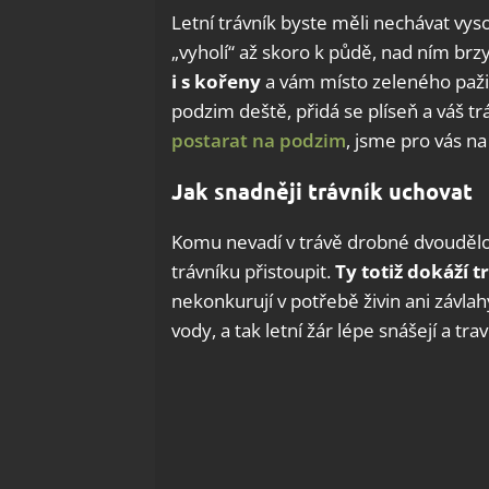
Letní trávník byste měli nechávat vys
„vyholí“ až skoro k půdě, nad ním brz
i s kořeny
a vám místo zeleného pažit
podzim deště, přidá se plíseň a váš tr
postarat na podzim
, jsme pro vás n
Jak snadněji trávník uchovat
Komu nevadí v trávě drobné dvoudělo
trávníku přistoupit.
Ty totiž dokáží 
nekonkurují v potřebě živin ani závla
vody, a tak letní žár lépe snášejí a tr