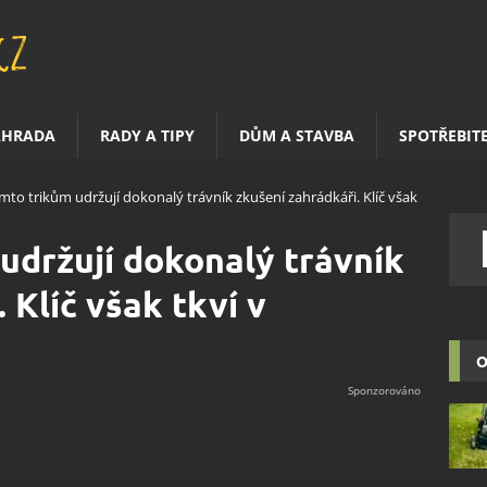
AHRADA
RADY A TIPY
DŮM A STAVBA
SPOTŘEBIT
mto trikům udržují dokonalý trávník zkušení zahrádkáři. Klíč však
udržují dokonalý trávník
 Klíč však tkví v
O