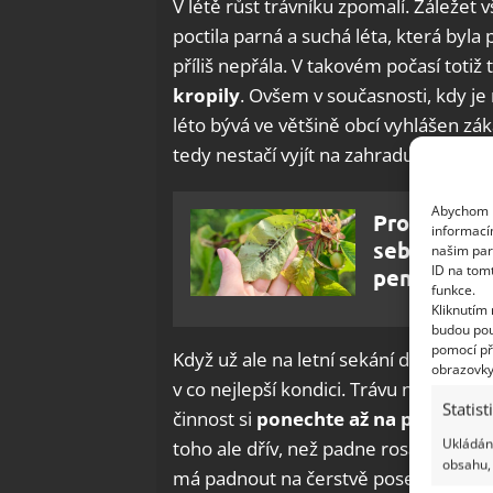
V létě růst trávníku zpomalí. Záležet 
poctila parná a suchá léta, která byl
příliš nepřála. V takovém počasí totiž t
kropily
. Ovšem v současnosti, kdy j
léto bývá ve většině obcí vyhlášen zá
tedy nestačí vyjít na zahradu a nasta
Abychom p
Proti tomu
informací
sebemenší 
našim par
ID na tom
peněz
funkce.
Kliknutím
budou pou
pomocí př
Když už ale na letní sekání dojde, dod
obrazovky
v co nejlepší kondici. Trávu nesekejt
Statist
činnost si
ponechte až na podvečer,
Ukládání
toho ale dřív, než padne rosa. Vlhký t
obsahu, 
má padnout na čerstvě posečenou trá