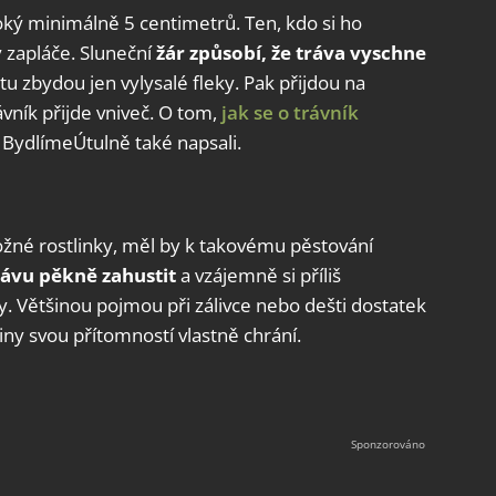
oký minimálně 5 centimetrů. Ten, kdo si ho
y zapláče. Sluneční
žár způsobí, že tráva vyschne
u zbydou jen vylysalé fleky. Pak přijdou na
ávník přijde vniveč. O tom,
jak se o trávník
a BydlímeÚtulně také napsali.
žné rostlinky, měl by k takovému pěstování
trávu pěkně zahustit
a vzájemně si příliš
hy. Většinou pojmou při zálivce nebo dešti dostatek
aviny svou přítomností vlastně chrání.