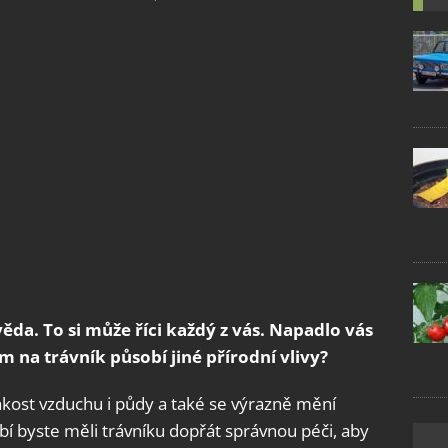
ěda. To si může říci každý z vás. Napadlo vás
im na trávník působí jiné přírodní vlivy?
kost vzduchu i půdy a také se výrazně mění
bí byste měli trávníku dopřát správnou péči, aby