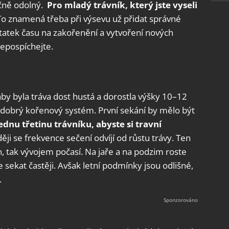
ečně odolný.
Pro mladý trávník, který jste vyseli
 To znamená třeba při výsevu už přidat správné
statek času na zakořenění a vytvoření nových
epospíchejte.
aby byla tráva dost hustá a dorostla výšky 10–12
dobrý kořenový systém. První sekání by mělo být
ednu třetinu trávníku, abyste si travní
ději se frekvence sečení odvíjí od růstu trávy. Ten
n, tak vývojem počasí. Na jaře a na podzim roste
e sekat častěji. Avšak letní podmínky jsou odlišné,
.