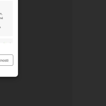
m,
ané
u
y aktivní
nosti
y aktivní