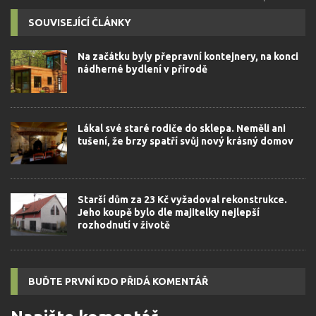
SOUVISEJÍCÍ ČLÁNKY
Na začátku byly přepravní kontejnery, na konci
nádherné bydlení v přírodě
Lákal své staré rodiče do sklepa. Neměli ani
tušení, že brzy spatří svůj nový krásný domov
Starší dům za 23 Kč vyžadoval rekonstrukce.
Jeho koupě bylo dle majitelky nejlepší
rozhodnutí v životě
BUĎTE PRVNÍ KDO PŘIDÁ KOMENTÁŘ