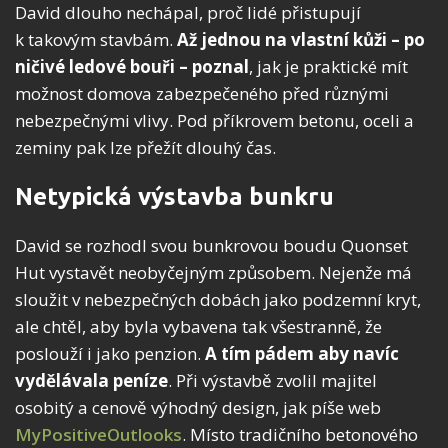
David dlouho nechápal, proč lidé přistupují
k takovým stavbám.
Až jednou na vlastní kůži – po
ničivé ledové bouři – poznal
, jak je praktické mít
možnost domova zabezpečeného před různými
nebezpečnými vlivy. Pod příkrovem betonu, oceli a
zeminy pak lze přežít dlouhý čas.
Netypická výstavba bunkru
David se rozhodl svou bunkrovou boudu Quonset
Hut vystavět neobyčejným způsobem. Nejenže má
sloužit v nebezpečných dobách jako podzemní kryt,
ale chtěl, aby byla vybavena tak všestranně, že
poslouží i jako penzion.
A tím pádem aby navíc
vydělávala peníze
. Při výstavbě zvolil majitel
osobitý a cenově výhodný design, jak píše web
MyPositiveOutlooks
. Místo tradičního betonového