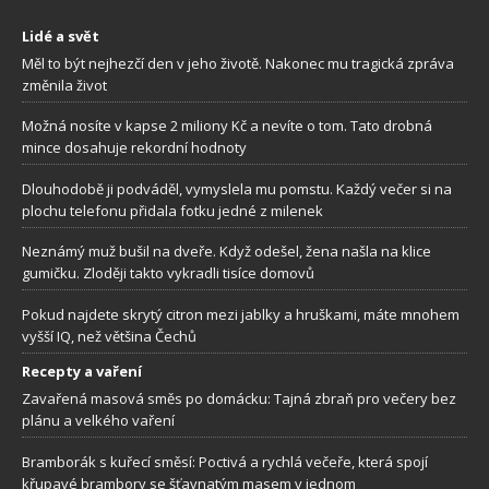
Lidé a svět
Měl to být nejhezčí den v jeho životě. Nakonec mu tragická zpráva
změnila život
Možná nosíte v kapse 2 miliony Kč a nevíte o tom. Tato drobná
mince dosahuje rekordní hodnoty
Dlouhodobě ji podváděl, vymyslela mu pomstu. Každý večer si na
plochu telefonu přidala fotku jedné z milenek
Neznámý muž bušil na dveře. Když odešel, žena našla na klice
gumičku. Zloději takto vykradli tisíce domovů
Pokud najdete skrytý citron mezi jablky a hruškami, máte mnohem
vyšší IQ, než většina Čechů
Recepty a vaření
Zavařená masová směs po domácku: Tajná zbraň pro večery bez
plánu a velkého vaření
Bramborák s kuřecí směsí: Poctivá a rychlá večeře, která spojí
křupavé brambory se šťavnatým masem v jednom