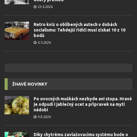
23.6.2026
Retro kvíz o oblíbených autech v dobách
socialismu: Tehdejší řidiči musí získat 10 z 10
bodů
6.5.2026
ŽHAVÉ NOVINKY
Po ovocných muškách nezbyde ani stopa. Hravě
je odpudí i jablečný ocet a přípravek na mytí
nádobí
9.8.2026
Díky chytrému zavlažovacímu systému bude o