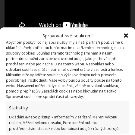
Spravovat své soukromí
Abychom poskytli co nejlepší služby, my a naši partneři používáme k
David našel rychlý a levný způsob výstavby bunkrů.
ukládání a/nebo přístupu k informacím o zařízeních, technologie jako
soubory cookies. Souhlas s těmito technologiemi nám a našim
Celá stavba přišla na 8 tisíc dolarů (cca 185 tis. Kč),
partnerům umožní zpracovávat osobní údaje, jako je chování při
kdežto tradiční konstrukce funkčního podzemního
procházení nebo jedinečná ID na tomto webu. Nesouhlas nebo
odvolání souhlasu může nepříznivě ovlivnit určité vlastnosti a funkce.
přístřeší na bázi betonu stojí až 150 tisíc dolarů
Kliknutím níže vyjádřete souhlas s výše uvedeným nebo proveďte
(necelých 3,5 mil. Kč). Výsledná podoba Davidovy
podrobnější rozhodnutí. Vaše volby budou použity pouze na tomto
webu. Nastavení můžete kdykoli změnit, včetně odvolání souhlasu,
podzemní chaty Quonset Hut
ukazuje na inovaci,
pomocí přepínačů v Zásadách cookies nebo kliknutím na tlačítko
praktičnost a ekonomickou efektivitu
. Jeho
Spravovat souhlas ve spodní části obrazovky.
způsob výstavby představuje úspěšnou integraci
Statistiky
jednoduchých a nákladově efektivních stavebních
Ukládání a/nebo přístup k informacím v zařízení, Měření výkonu
metod. Staré vojenské bunkry se i u nás přestavují
reklam, Měření výkonu obsahu, Porozumění publiku
prostřednictvím statistik nebo kombinací údajů z různých zdrojů.
na současné bydlení. O tom, že
chata z řopíku
je