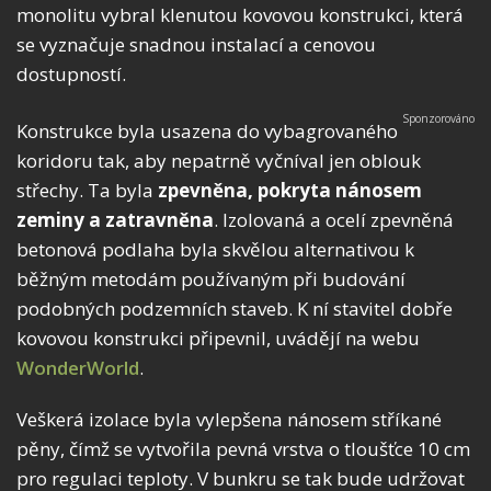
monolitu vybral klenutou kovovou konstrukci, která
se vyznačuje snadnou instalací a cenovou
dostupností.
Konstrukce byla usazena do vybagrovaného
koridoru tak, aby nepatrně vyčníval jen oblouk
střechy. Ta byla
zpevněna, pokryta nánosem
zeminy a zatravněna
. Izolovaná a ocelí zpevněná
betonová podlaha byla skvělou alternativou k
běžným metodám používaným při budování
podobných podzemních staveb. K ní stavitel dobře
kovovou konstrukci připevnil, uvádějí na webu
WonderWorld
.
Veškerá izolace byla vylepšena nánosem stříkané
pěny, čímž se vytvořila pevná vrstva o tloušťce 10 cm
pro regulaci teploty. V bunkru se tak bude udržovat