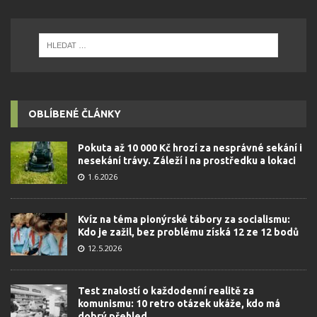
OBLÍBENÉ ČLÁNKY
Pokuta až 10 000 Kč hrozí za nesprávné sekání i
nesekání trávy. Záleží i na prostředku a lokaci
1.6.2026
Kvíz na téma pionýrské tábory za socialismu:
Kdo je zažil, bez problému získá 12 ze 12 bodů
12.5.2026
Test znalostí o každodenní realitě za
komunismu: 10 retro otázek ukáže, kdo má
dobrý přehled