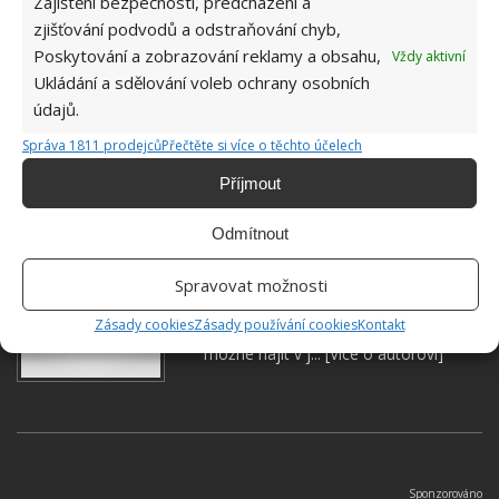
Zajištění bezpečnosti, předcházení a
BUNKR
BYDLENÍ
CHATA
DŮM
zjišťování podvodů a odstraňování chyb,
Poskytování a zobrazování reklamy a obsahu,
Vždy aktivní
PENZION
Ukládání a sdělování voleb ochrany osobních
údajů.
Přidejte svůj názor
Správa 1811 prodejců
Přečtěte si více o těchto účelech
KOMENTOVAT
Příjmout
Odmítnout
Jiří Kolář
Absolvent České zemědělské
Spravovat možnosti
univerzity, který je již od malička
Zásady cookies
Zásady používání cookies
Kontakt
velkým kutilem. V podstatě vše, co je
možné najít v j...
[Více o autorovi]