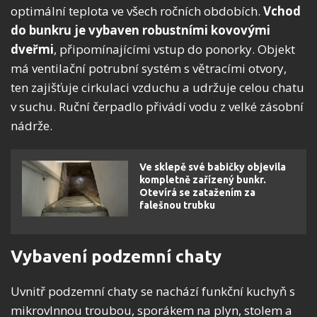
optimální teplota ve všech ročních obdobích.
Vchod
do bunkru je vybaven robustními kovovými
dveřmi
, připomínajícími vstup do ponorky. Objekt
má ventilační potrubní systém s větracími otvory,
ten zajišťuje cirkulaci vzduchu a udržuje celou chatu
v suchu. Ruční čerpadlo přivádí vodu z velké zásobní
nádrže.
Ve sklepě své babičky objevila
kompletně zařízený bunkr.
Otevírá se zatažením za
falešnou trubku
Vybavení podzemní chaty
Uvnitř podzemní chaty se nachází funkční kuchyň s
mikrovlnnou troubou, sporákem na plyn, stolem a