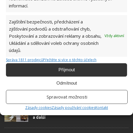
přidala během svých studií a práce
informací.
redaktorky ji tak nadchla, že se
rozhodla zůstat. Její v...
[Více o
autorovi]
Zajištění bezpečnosti, předcházení a
zjišťování podvodů a odstraňování chyb,
Poskytování a zobrazování reklamy a obsahu,
Vždy aktivní
Ukládání a sdělování voleb ochrany osobních
údajů.
Správa 1811 prodejců
Přečtěte si více o těchto účelech
SOUVISEJÍCÍ ČLÁNKY
Příjmout
Pěstování šeříků v květináčích je velkým hitem.
Naučte se to a kamarádky vám budou závidět
Odmítnout
krásně rozkvetlý parapet
Spravovat možnosti
Zelenina, kterou si můžete opakovaně pěstovat
Zásady cookies
Zásady používání cookies
Kontakt
doma sami – cibule, řapíkatý celer, mrkvová nať
a další