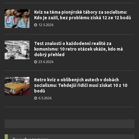
Kvíz na téma pionýrské tábory za socialismu:
Kdo je zažil, bez problému získá 12 ze 12 bodů
12.5.2026
Test znalostí o každodenní realitě za
komunismu: 10 retro otázek ukáže, kdo má
dobrý přehled
23.6.2026
Retro kvíz o oblíbených autech v dobách
socialismu: Tehdejší řidiči musí získat 10 z 10
bodů
6.5.2026