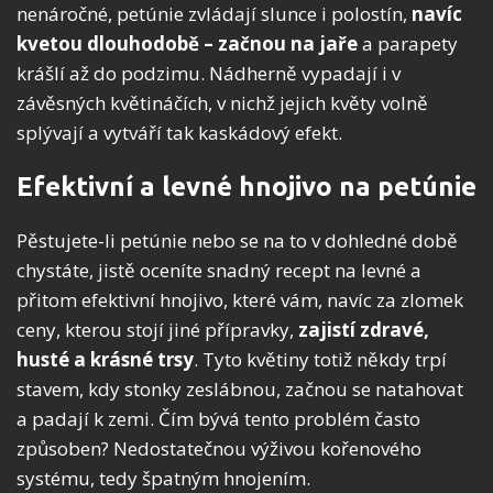
nenáročné, petúnie zvládají slunce i polostín,
navíc
kvetou dlouhodobě – začnou na jaře
a parapety
krášlí až do podzimu. Nádherně vypadají i v
závěsných květináčích, v nichž jejich květy volně
splývají a vytváří tak kaskádový efekt.
Efektivní a levné hnojivo na petúnie
Pěstujete-li petúnie nebo se na to v dohledné době
chystáte, jistě oceníte snadný recept na levné a
přitom efektivní hnojivo, které vám, navíc za zlomek
ceny, kterou stojí jiné přípravky,
zajistí zdravé,
husté a krásné trsy
. Tyto květiny totiž někdy trpí
stavem, kdy stonky zeslábnou, začnou se natahovat
a padají k zemi. Čím bývá tento problém často
způsoben? Nedostatečnou výživou kořenového
systému, tedy špatným hnojením.