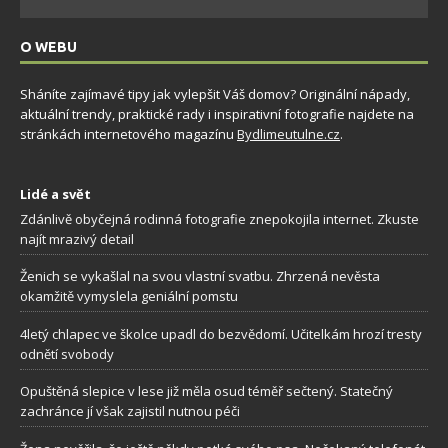
O WEBU
Sháníte zajímavé tipy jak vylepšit Váš domov? Originální nápady,
aktuální trendy, praktické rady i inspirativní fotografie najdete na
stránkách internetového magazínu
Bydlimeutulne.cz
.
Lidé a svět
Zdánlivě obyčejná rodinná fotografie znepokojila internet. Zkuste
najít mrazivý detail
Ženich se vykašlal na svou vlastní svatbu. Zhrzená nevěsta
okamžitě vymyslela geniální pomstu
4letý chlapec ve školce upadl do bezvědomí. Učitelkám hrozí tresty
odnětí svobody
Opuštěná slepice v lese již měla osud téměř sečtený. Statečný
zachránce jí však zajistil nutnou péči