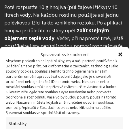
Poté rozpusťte 10 g hnojiva (půl čajové lžičky) v 10
litrech vody. Na každou rostlinu použijte asi jednu
polévkovou lžíci takto vzniklého roztoku. Po aplikaci
hnojiva je důležité rostliny opět
zalít stejným
objemem teplé vody
. Večer, při naprosté tmě, ještě
postříkejte listy petúnií vodou pomocí rozprašovače.
Po dvou týdnech hnojení zopakujte, tentokrát
Spravovat své soukromí
postřikem přímo na listy.
Abychom poskytli co nejlepší služby, my a naši partneři používáme k
ukládání a/nebo přístupu k informacím o zařízeních, technologie jako
soubory cookies. Souhlas s těmito technologiemi nám a našim
partnerům umožní zpracovávat osobní údaje, jako je chování při
procházení nebo jedinečná ID na tomto webu. Nesouhlas nebo
odvolání souhlasu může nepříznivě ovlivnit určité vlastnosti a funkce.
Kliknutím níže vyjádřete souhlas s výše uvedeným nebo proveďte
podrobnější rozhodnutí. Vaše volby budou použity pouze na tomto
webu. Nastavení můžete kdykoli změnit, včetně odvolání souhlasu,
pomocí přepínačů v Zásadách cookies nebo kliknutím na tlačítko
Spravovat souhlas ve spodní části obrazovky.
Statistiky