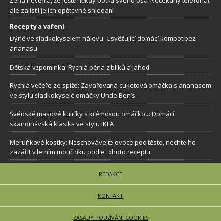
Žena nevěřila, že ještě někdy potká svého psa. Nečekaný telefonát
ale zajistil jejich opětovné shledaní
Recepty a vaření
Dýně ve sladkokyselém nálevu: Osvěžující domácí kompot bez
ananasu
Dětská vzpomínka: Rychlá pěna z bílků a jahod
Rychlá večeře ze spíže: Zavařovaná cuketová omáčka s ananasem
ve stylu sladkokyselé omáčky Uncle Ben’s
Švédské masové kuličky s krémovou omáčkou: Domácí
skandinávská klasika ve stylu IKEA
Meruňkové kostky: Neschovávejte ovoce pod těsto, nechte ho
zazářit v letním moučníku podle tohoto receptu
REDAKCE
KONTAKT
ZÁSADY POUŽÍVÁNÍ COOKIES