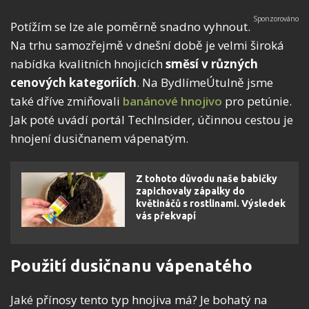
Potížím se lze ale poměrně snadno vyhnout.
Na trhu samozřejmě v dnešní době je velmi široká
nabídka kvalitních hnojicích
směsí v různých
cenových kategoriích
. Na BydlímeÚtulně jsme
také dříve zmiňovali
banánové hnojivo
pro petúnie.
Jak poté uvádí portál TechInsider, účinnou cestou je
hnojení dusičnanem vápenatým.
Z tohoto důvodu naše babičky
zapichovaly zápalky do
květináčů s rostlinami. Výsledek
vás překvapí
Použití dusičnanu vápenatého
Jaké přínosy tento typ hnojiva má? Je bohatý na