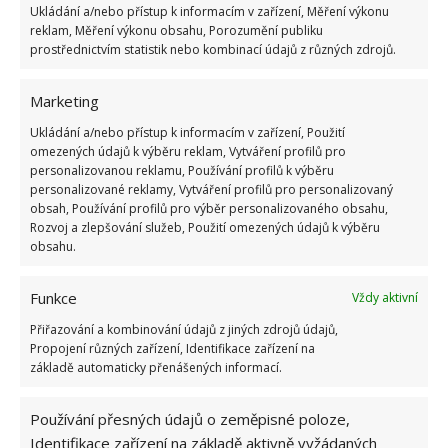
Ukládání a/nebo přístup k informacím v zařízení, Měření výkonu
reklam, Měření výkonu obsahu, Porozumění publiku
prostřednictvím statistik nebo kombinací údajů z různých zdrojů.
Marketing
Ukládání a/nebo přístup k informacím v zařízení, Použití
omezených údajů k výběru reklam, Vytváření profilů pro
personalizovanou reklamu, Používání profilů k výběru
personalizované reklamy, Vytváření profilů pro personalizovaný
HNOJIVO
PĚSTOVÁNÍ
PETÚNIE
obsah, Používání profilů pro výběr personalizovaného obsahu,
Rozvoj a zlepšování služeb, Použití omezených údajů k výběru
ROSTLINY
obsahu.
Přidejte svůj názor
Funkce
Vždy aktivní
KOMENTOVAT
Přiřazování a kombinování údajů z jiných zdrojů údajů,
Propojení různých zařízení, Identifikace zařízení na
základě automaticky přenášených informací.
Hana Musilová
Používání přesných údajů o zeměpisné poloze,
Do redakce Bydlimeutulne.cz se
Identifikace zařízení na základě aktivně vyžádaných