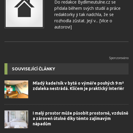
Do redakce Bydlimeutulne.cz se
přidala během svých studií a práce
redaktorky ji tak nadchla, že se
rozhodla zůstat. Její v...
[Více o
autorovi]
SOUVISEJÍCÍ ČLÁNKY
Mladý kadeřník v bytě o výměře pouhých 9 m²
zdaleka nestrádá. Klíčem je praktický interiér
I malý prostor může působit prostorně, vzdušně
a zároveň útulně díky těmto zajímavým
nápadům