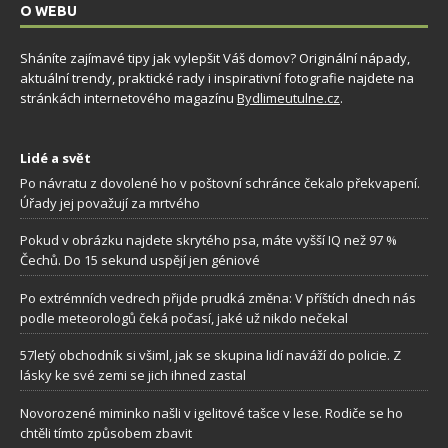
O WEBU
Sháníte zajímavé tipy jak vylepšit Váš domov? Originální nápady,
aktuální trendy, praktické rady i inspirativní fotografie najdete na
stránkách internetového magazínu
Bydlimeutulne.cz
.
Lidé a svět
Po návratu z dovolené ho v poštovní schránce čekalo překvapení.
Úřady jej považují za mrtvého
Pokud v obrázku najdete skrytého psa, máte vyšší IQ než 97 %
Čechů. Do 15 sekund uspějí jen géniové
Po extrémních vedrech přijde prudká změna: V příštích dnech nás
podle meteorologů čeká počasí, jaké už nikdo nečekal
57letý obchodník si všiml, jak se skupina lidí naváží do policie. Z
lásky ke své zemi se jich ihned zastal
Novorozené miminko našli v igelitové tašce v lese. Rodiče se ho
chtěli tímto způsobem zbavit