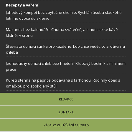
Recepty a vaření
Jahodový kompot bez zbytečné chemie: Rychlá zásoba sladkého
letního ovoce do sklenic
Mazanec bez kalendáře: Chutná svátečně, ale hodí se ke kávě
klidně i v srpnu
Šťavnatá domácí šunka pro každého, kdo chce vědět, co si dává na
chleba
Jednoduchý domácí chléb bez hnětení: Křupavý bochník s minimem
práce
Kuřecí stehna na paprice podávaná s tarhoňou: Rodinný oběd s
omáčkou pro spokojený stůl
REDAKCE
KONTAKT
ZÁSADY POUŽÍVÁNÍ COOKIES