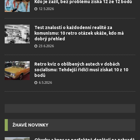
Kdo je zažil, bez problému získá 12 ze 12 bodů
12.5.2026
Test znalostí o každodenní realitě za
komunismu: 10 retro otázek ukáže, kdo má
dobrý přehled
23.6.2026
Retro kvíz o oblíbených autech v dobách
socialismu: Tehdejší řidiči musí získat 10 z 10
bodů
6.5.2026
ŽHAVÉ NOVINKY
Okurky a kopr se perfektně doplňují na zahradě