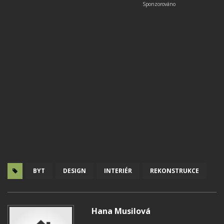
BYT
DESIGN
INTERIÉR
REKONSTRUKCE
Hana Musilová