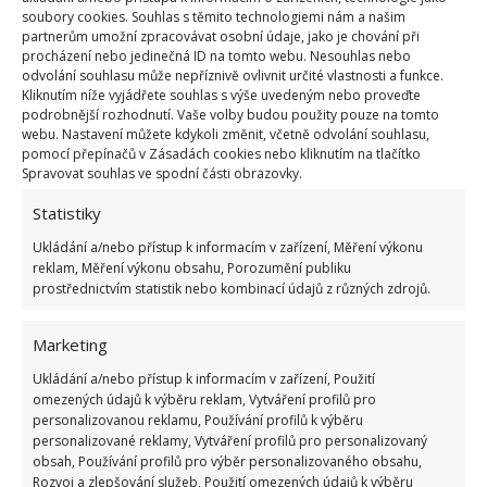
soubory cookies. Souhlas s těmito technologiemi nám a našim
I když jsou použity pouze věci z běžných obchodů a i
partnerům umožní zpracovávat osobní údaje, jako je chování při
když dominuje světlá barva, tak tento dvoupokojový
procházení nebo jedinečná ID na tomto webu. Nesouhlas nebo
odvolání souhlasu může nepříznivě ovlivnit určité vlastnosti a funkce.
byt vypadá skutečně útulně. Vliv na to má také řada
Kliknutím níže vyjádřete souhlas s výše uvedeným nebo proveďte
dekorací, které jsou po celém interiéru umístěny. A i
podrobnější rozhodnutí. Vaše volby budou použity pouze na tomto
webu. Nastavení můžete kdykoli změnit, včetně odvolání souhlasu,
tady mluvíme o levných prvcích, které se dají koupit
pomocí přepínačů v Zásadách cookies nebo kliknutím na tlačítko
ve specializovaném obchodním domě. To opět
Spravovat souhlas ve spodní části obrazovky.
potvrzuje, že útulnost bydlení lze zajistit i bez
Statistiky
originálních děl různých umělců, které vám budou
Ukládání a/nebo přístup k informacím v zařízení, Měření výkonu
doporučovat drazí architekti.
reklam, Měření výkonu obsahu, Porozumění publiku
prostřednictvím statistik nebo kombinací údajů z různých zdrojů.
Marketing
Ukládání a/nebo přístup k informacím v zařízení, Použití
omezených údajů k výběru reklam, Vytváření profilů pro
personalizovanou reklamu, Používání profilů k výběru
personalizované reklamy, Vytváření profilů pro personalizovaný
obsah, Používání profilů pro výběr personalizovaného obsahu,
Rozvoj a zlepšování služeb, Použití omezených údajů k výběru