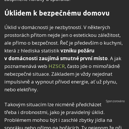
Úklidem k bezpečnému domovu
Úklid v domácnosti je nezbytností. V některých
prostorách přitom nejde jen o estetickou záležitost,
ale přímo o bezpečnost. Řeč je především o kuchyni,
která z hlediska statistik
vzniku požáru
v domácnosti zaujímá smutné první místo
. A jak
poznamenává web
HZSCR
, často jde o mimořádně
nebezpečné situace. Základem je vždy nejednat
impulsivně a vypnout přívod energie, ať už plynu,
nebo elektřiny.
Takovým situacím lze nicméně předcházet
třeba i drobnostmi, jako je pravidelný úklid.
Problémem mohou být i zaschlé zbytky jídla na
sporáku nebo přímo na hořácích. Ty nejenom že při