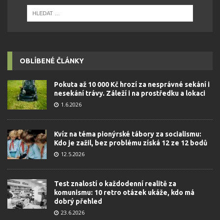
OBLÍBENÉ ČLÁNKY
Pokuta až 10 000 Kč hrozí za nesprávné sekání i
nesekání trávy. Záleží i na prostředku a lokaci
1.6.2026
Kvíz na téma pionýrské tábory za socialismu:
Kdo je zažil, bez problému získá 12 ze 12 bodů
12.5.2026
Test znalostí o každodenní realitě za
komunismu: 10 retro otázek ukáže, kdo má
dobrý přehled
23.6.2026