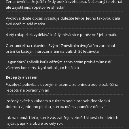
Žena nevěřila, že ještě někdy potká svého psa. Nečekaný telefonát
ale zajistil jejich opětovné shledaní
Výchova dítěte občas vyžaduje důležité lekce. Jednu takovou dala
své dceři mladá matka
4letý chlapeček vydělává každý měsíc více peněz než jeho matka
Otec umřel na rakovinu. Svým 17měsíčním dvojčatům zanechal
přání ke každým narozeninám na dalších 30 let života
Legendární zpěvák kvůli vážným zdravotním problémům ruší
všechny koncerty. Nyní odhalil, co ho čeká
Recepty a vaření
Fazolová polévka s uzeným masem a zeleninou podle babiččina
receptu na pořádný hlad
Pečený svítek s kakaem a cukrem podle prababičky: Sladká
dobrota z jednoho plechu, kterou mám v paměti z dětství
Jak na domácí lečo, které vás zahřeje v zimě: Uchová chuť letních
rajčat, paprik a cibule po celý rok