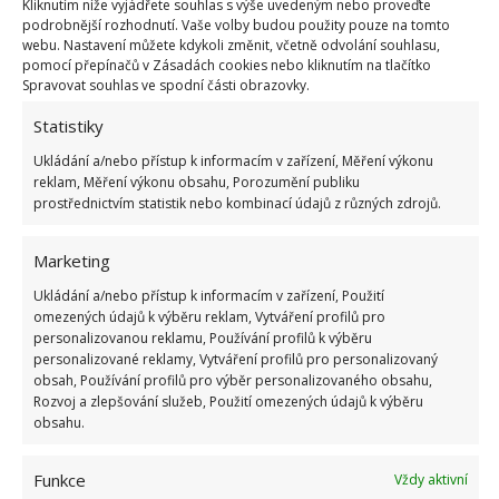
Kliknutím níže vyjádřete souhlas s výše uvedeným nebo proveďte
podrobnější rozhodnutí. Vaše volby budou použity pouze na tomto
webu. Nastavení můžete kdykoli změnit, včetně odvolání souhlasu,
pomocí přepínačů v Zásadách cookies nebo kliknutím na tlačítko
Spravovat souhlas ve spodní části obrazovky.
Statistiky
Ukládání a/nebo přístup k informacím v zařízení, Měření výkonu
reklam, Měření výkonu obsahu, Porozumění publiku
prostřednictvím statistik nebo kombinací údajů z různých zdrojů.
Marketing
Ukládání a/nebo přístup k informacím v zařízení, Použití
omezených údajů k výběru reklam, Vytváření profilů pro
personalizovanou reklamu, Používání profilů k výběru
personalizované reklamy, Vytváření profilů pro personalizovaný
obsah, Používání profilů pro výběr personalizovaného obsahu,
Rozvoj a zlepšování služeb, Použití omezených údajů k výběru
obsahu.
Funkce
Vždy aktivní
ČIŠTĚNÍ
DOMÁCÍ PRÁCE
NEČISTOTY