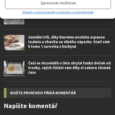
Spravovat možnosti
Revoluce v mytí koupelny. Účinné přírodní
Zásady cookies
Zásady používání cookies
Kontakt
čističe, které konečně přinášejí výsledky
Geniální trik, díky kterému uvolníte ucpanou
toaletu a zbavíte se silného zápachu. Stačí vám
k tomu 1 surovina z kuchyně
Češi se dozvěděli o této skryté funkci dvířek od
trouby. Jejich čištění vám díky ní zabere zlomek
času
BUĎTE PRVNÍ KDO PŘIDÁ KOMENTÁŘ
Napište komentář