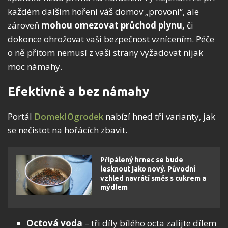
každém dalším hoření váš domov „provoní“, ale
zároveň
mohou omezovat průchod plynu,
či
dokonce ohrožovat vaši bezpečnost vznícením. Péče
o ně přitom nemusí z vaší strany vyžadovat nijak
moc námahy.
Efektivně a bez námahy
Portál
DomekIOgrodek
nabízí hned tři varianty, jak
se nečistot na hořácích zbavit.
Připálený hrnec se bude
lesknout jako nový. Původní
vzhled navrátí směs s cukrem a
mýdlem
Octová voda
– tři díly bílého octa zalijte dílem