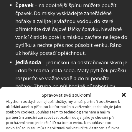
Čpavek
– na odolnější špínu můžete použít
čpavek. Do misky vyskládejte zaneřáděné
hořáky a zalijte je vlažnou vodou, do které
přimícháte dvě čajové lžičky čpavku. Nevábně
vonící čistidlo poté i s miskou zavřete nejlépe do
pytlíku a nechte přes noc působit venku. Ráno
už hořáky postačí opláchnout.
Jedlá soda
– jedničkou na odstraňování skvrn je
i dobře známá jedlá soda. Malý pytlíček prášku
rozpusťte ve vlažné vodě a do ní ponořte
hořáky. Zhruba po půl hodině působení by
špína měla jít krásně dolů.
Spravovat své soukromí
Abychom poskytli co nejlepší služby, my a naši partneři používáme k
ukládání a/nebo přístupu k informacím o zařízeních, technologie jako
A když už jste v tom, můžete se kromě péče o hořáky
soubory cookies. Souhlas s těmito technologiemi nám a našim
pokusit také
odstranit zaschlé skvrny na sporáku
–
partnerům umožní zpracovávat osobní údaje, jako je chování při
procházení nebo jedinečná ID na tomto webu. Nesouhlas nebo
s těmi pomůže bílý ocet, jak jsme radili na
odvolání souhlasu může nepříznivě ovlivnit určité vlastnosti a funkce.
BydlímeÚtulně.