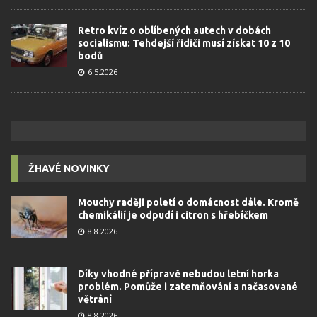
Retro kvíz o oblíbených autech v dobách
socialismu: Tehdejší řidiči musí získat 10 z 10
bodů
6.5.2026
ŽHAVÉ NOVINKY
Mouchy raději poletí o domácnost dále. Kromě
chemikálií je odpudí i citron s hřebíčkem
8.8.2026
Díky vhodné přípravě nebudou letní horka
problém. Pomůže i zatemňování a načasované
větrání
8.8.2026