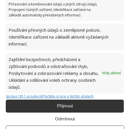
Přiřazování a kombinování údajů z jiných zdrojů údajů,
SPORÁK
ÚKLID
Propojení různých zařízení, Identifikace zařízení na
základě automaticky přenášených informací.
Přidejte svůj názor
Používání přesných údajů o zeměpisné poloze,
KOMENTOVAT
Identifikace zařízení na základě aktivně vyžádaných
informací.
Hana Musilová
Zajištění bezpečnosti, předcházení a
Do redakce Bydlimeutulne.cz se
zjišťování podvodů a odstraňování chyb,
přidala během svých studií a práce
Poskytování a zobrazování reklamy a obsahu,
Vždy aktivní
redaktorky ji tak nadchla, že se
Ukládání a sdělování voleb ochrany osobních
rozhodla zůstat. Její v...
[Více o
údajů.
autorovi]
Správa 1811 prodejců
Přečtěte si více o těchto účelech
Příjmout
Odmítnout
SOUVISEJÍCÍ ČLÁNKY