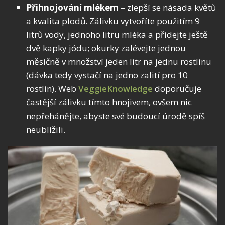
Přihnojování mlékem
– zlepší se násada květů
a kvalita plodů. Zálivku vytvoříte použitím 9
litrů vody, jednoho litru mléka a přidejte ještě
dvě kapky jódu; okurky zalévejte jednou
měsíčně v množství jeden litr na jednu rostlinu
(dávka tedy vystačí na jedno zalití pro 10
rostlin). Web
VeggieKnowledge
doporučuje
častější zálivku tímto hnojivem, ovšem nic
nepřehánějte, abyste své budoucí úrodě spíš
neublížili.