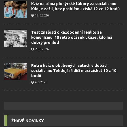
Kvíz na téma pionýrské tábory za socialismu:
Kdo je zažil, bez problému získá 12 ze 12 bodů
12.5.2026
Test znalostí o každodenní realitě za
komunismu: 10 retro otázek ukáže, kdo má
dobrý přehled
23.6.2026
Retro kvíz o oblíbených autech v dobách
socialismu: Tehdejší řidiči musí získat 10 z 10
bodů
6.5.2026
ŽHAVÉ NOVINKY