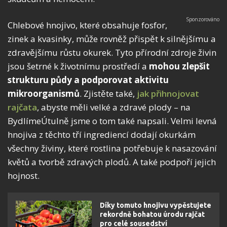
Chlebové hnojivo, které obsahuje fosfor,
zinek a kvasinky, může rovněž přispět k silnějšímu a
zdravějšímu růstu okurek. Tyto přírodní zdroje živin
jsou šetrné k životnímu prostředí a
mohou zlepšit
strukturu půdy a podporovat aktivitu
mikroorganismů
. Zjistěte také,
jak přihnojovat
rajčata
, abyste měli velké a zdravé plody – na
BydlímeÚtulně jsme o tom také napsali. Velmi levná
hnojiva z těchto tří ingrediencí dodají okurkám
všechny živiny, které rostlina potřebuje k nasazování
květů a tvorbě zdravých plodů. A také podpoří jejich
hojnost.
Díky tomuto hnojivu vypěstujete
rekordně bohatou úrodu rajčat
pro celé sousedství