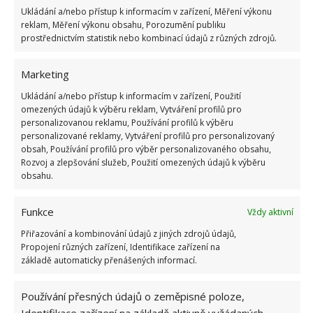
Ukládání a/nebo přístup k informacím v zařízení, Měření výkonu
poslouží jako potrava pro půdní mikroflóru.
reklam, Měření výkonu obsahu, Porozumění publiku
Díky tomu bude půda úrodnější. Kromě
prostřednictvím statistik nebo kombinací údajů z různých zdrojů.
vitamínu B obsahuje chleba mikroprvky jako
selen, mangan, fosfor aj. Smíchejte 9 litrů vody s
Marketing
300 gramy chleba a doplňte dvěma kapkami
Ukládání a/nebo přístup k informacím v zařízení, Použití
omezených údajů k výběru reklam, Vytváření profilů pro
jódu. Nechte uležet přes noc a k jedné rostlině
personalizovanou reklamu, Používání profilů k výběru
nalijte půl litru hnojiva.
personalizované reklamy, Vytváření profilů pro personalizovaný
obsah, Používání profilů pro výběr personalizovaného obsahu,
Rozvoj a zlepšování služeb, Použití omezených údajů k výběru
obsahu.
Funkce
Vždy aktivní
Přiřazování a kombinování údajů z jiných zdrojů údajů,
Propojení různých zařízení, Identifikace zařízení na
základě automaticky přenášených informací.
Používání přesných údajů o zeměpisné poloze,