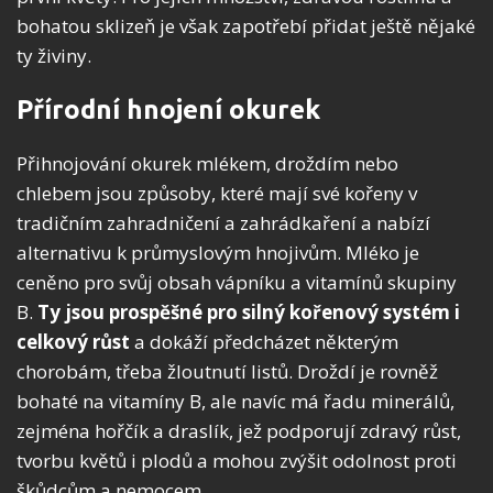
bohatou sklizeň je však zapotřebí přidat ještě nějaké
ty živiny.
Přírodní hnojení okurek
Přihnojování okurek mlékem, droždím nebo
chlebem jsou způsoby, které mají své kořeny v
tradičním zahradničení a zahrádkaření a nabízí
alternativu k průmyslovým hnojivům. Mléko je
ceněno pro svůj obsah vápníku a vitamínů skupiny
B.
Ty jsou prospěšné pro silný kořenový systém i
celkový růst
a dokáží předcházet některým
chorobám, třeba žloutnutí listů. Droždí je rovněž
bohaté na vitamíny B, ale navíc má řadu minerálů,
zejména hořčík a draslík, jež podporují zdravý růst,
tvorbu květů i plodů a mohou zvýšit odolnost proti
škůdcům a nemocem.