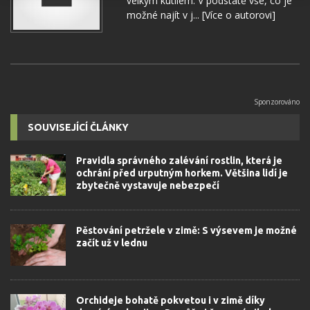
velkým kutilem. V podstatě vše, co je
možné najít v j...
[Více o autorovi]
SOUVISEJÍCÍ ČLÁNKY
Pravidla správného zalévání rostlin, která je
ochrání před urputným horkem. Většina lidí je
zbytečně vystavuje nebezpečí
Pěstování petržele v zimě: S výsevem je možné
začít už v lednu
Orchideje bohatě pokvetou i v zimě díky