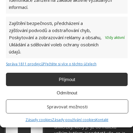
Identifikace zařízení na základě aktivně vyžádaných
informací.
Zajištění bezpečnosti, předcházení a
zjišťování podvodů a odstraňování chyb,
Poskytování a zobrazování reklamy a obsahu,
Vždy aktivní
Ukládání a sdělování voleb ochrany osobních
CHLÉB
HNOJENÍ
OKURKY
PĚSTOVÁNÍ
údajů.
ZELENINA
Správa 1811 prodejců
Přečtěte si více o těchto účelech
Přidejte svůj názor
Příjmout
KOMENTOVAT
Odmítnout
Spravovat možnosti
Jiří Kolář
Zásady cookies
Zásady používání cookies
Kontakt
Absolvent České zemědělské
univerzity, který je již od malička