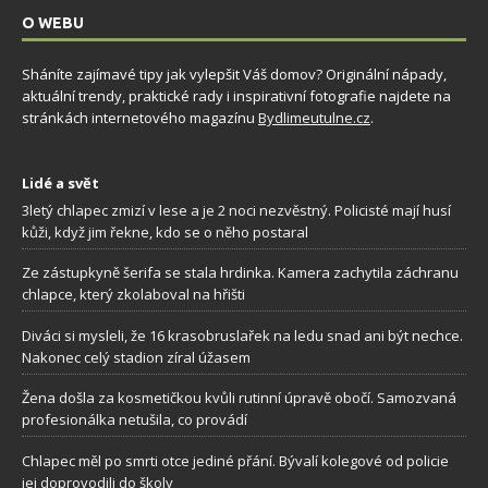
O WEBU
Sháníte zajímavé tipy jak vylepšit Váš domov? Originální nápady,
aktuální trendy, praktické rady i inspirativní fotografie najdete na
stránkách internetového magazínu
Bydlimeutulne.cz
.
Lidé a svět
3letý chlapec zmizí v lese a je 2 noci nezvěstný. Policisté mají husí
kůži, když jim řekne, kdo se o něho postaral
Ze zástupkyně šerifa se stala hrdinka. Kamera zachytila záchranu
chlapce, který zkolaboval na hřišti
Diváci si mysleli, že 16 krasobruslařek na ledu snad ani být nechce.
Nakonec celý stadion zíral úžasem
Žena došla za kosmetičkou kvůli rutinní úpravě obočí. Samozvaná
profesionálka netušila, co provádí
Chlapec měl po smrti otce jediné přání. Bývalí kolegové od policie
jej doprovodili do školy