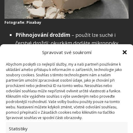
Fotografie: Pixabay
Přihnojování droždím
– použít lze suché i
čerstvé droždí; okurkám dodáte mikroprvky,
zejména fosfor, železo a draslík; vitamíny B,
Spravovat své soukromí
aminokyseliny, enzymy. Po nich budou rostliny
Abychom poskytli co nejlepší služby, my a naši partneři používáme k
hodně plodit. Do 9 litrů vody nasypte 10 gramů
ukládání a/nebo přístupu k informacím o zařízeních, technologie jako
sušeného droždí (nebo 42 gramů droždí
soubory cookies. Souhlas s těmito technologiemi nám a našim
partnerům umožní zpracovávat osobní údaje, jako je chování při
čerstvého, tj. jedno balení) a 2 kapky jódu. Na
procházení nebo jedinečná ID na tomto webu. Nesouhlas nebo
teplém místě nechte asi tři hodiny pracovat. K
odvolání souhlasu může nepříznivě ovlivnit určité vlastnosti a funkce.
Kliknutím níže vyjádřete souhlas s výše uvedeným nebo proveďte
jedné rostlině nalijte půl litru roztoku jednou
podrobnější rozhodnutí. Vaše volby budou použity pouze na tomto
měsíčně.
webu. Nastavení můžete kdykoli změnit, včetně odvolání souhlasu,
pomocí přepínačů v Zásadách cookies nebo kliknutím na tlačítko
Přihnojování chlebem
– nemusíte hned běžet
Spravovat souhlas ve spodní části obrazovky.
do obchodu pro bochník, stačí, když využijete
Statistiky
starý a tvrdý chléb. Sacharidy v pečivu obsažené