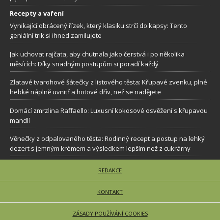
Recepty a vaření
Vynikající obrácený řízek, který klasiku strčí do kapsy: Tento
geniální trik si ihned zamilujete
Jak uchovat rajčata, aby chutnala jako čerstvá i po několika
měsících: Díky snadným postupům si poradí každý
Zlatavé tvarohové šátečky z listového těsta: Křupavé zvenku, plné
hebké náplně uvnitř a hotové dřív, než se nadějete
Domácí zmrzlina Raffaello: Luxusní kokosové osvěžení s křupavou
mandlí
Věnečky z odpalovaného těsta: Rodinný recept a postup na lehký
dezert s jemným krémem a výsledkem lepším než z cukrárny
REDAKCE
KONTAKT
ZÁSADY POUŽÍVÁNÍ COOKIES