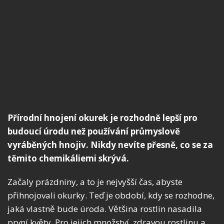
Přírodní hnojení okurek je rozhodně lepší pro
budoucí úrodu než používání průmyslově
vyráběných hnojiv. Nikdy nevíte přesně, co se za
těmito chemikáliemi skrývá.
Začaly prázdniny, a to je nejvyšší čas, abyste
přihnojovali okurky. Teď je období, kdy se rozhodne,
jaká vlastně bude úroda. Většina rostlin nasadila
první květy. Pro jejich množství, zdravou rostlinu a