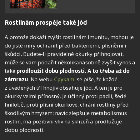
Rostlinám prospěje také jód
A protože dokáží zvýšit rostlinám imunitu, mohou je
do jisté míry ochránit před bakteriemi, plísněmi i
škůdci. Budete-li pravidelně okurky přihnojovat,
může se vám podařit několikanásobně zvýšit výnos a
také
prodloužit dobu plodnosti. A to třeba až do
zámrazu
. Na webu
Cpykami
se píše, že každé
z uvedených tří hnojiv obsahuje jód. A ten je pro
okurky velmi přínosný. Je účinný proti padlí, šedé
hnilobě, proti plísni okurkové, chrání rostliny před
škodlivým hmyzem; navíc zlepšuje metabolismus
rostlin, má pozitivní vliv na sklizeň a prodlužuje
dobu plodnosti.