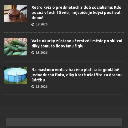
Retro kvíz o předmětech z dob socialismu: Kdo
pozná všech 10 věcí, nejspíše je kdysi používal
denně
6.8.2026
Vaše okurky zůstanou čerstvé i měsíc po sklizni
díky tomuto lidovému fíglu
5.8.2026
Na mastnou vodu v bazénu platí tato geniálně
jednoduchá finta, díky které ušetříte za drahou
údržbu
5.8.2026