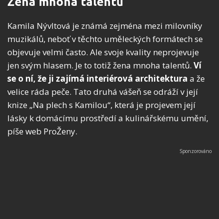
Žena mnoha talentů
Kamila Nývltová je známá zejména mezi milovníky
muzikálů, neboť v těchto uměleckých formátech se
objevuje velmi často. Ale svoje kvality neprojevuje
jen svým hlasem. Je to totiž žena mnoha talentů.
Ví
se o ní, že ji zajímá interiérová architektura
a že
velice ráda peče. Tato druhá vášeň se odráží v její
knize „Na plech s Kamilou“, která je projevem její
lásky k domácímu prostředí a kulinářskému umění,
píše web ProŽeny.