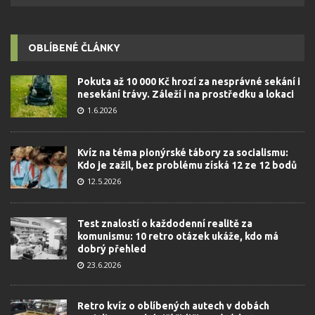
OBLÍBENÉ ČLÁNKY
Pokuta až 10 000 Kč hrozí za nesprávné sekání i
nesekání trávy. Záleží i na prostředku a lokaci
1.6.2026
Kvíz na téma pionýrské tábory za socialismu:
Kdo je zažil, bez problému získá 12 ze 12 bodů
12.5.2026
Test znalostí o každodenní realitě za
komunismu: 10 retro otázek ukáže, kdo má
dobrý přehled
23.6.2026
Retro kvíz o oblíbených autech v dobách