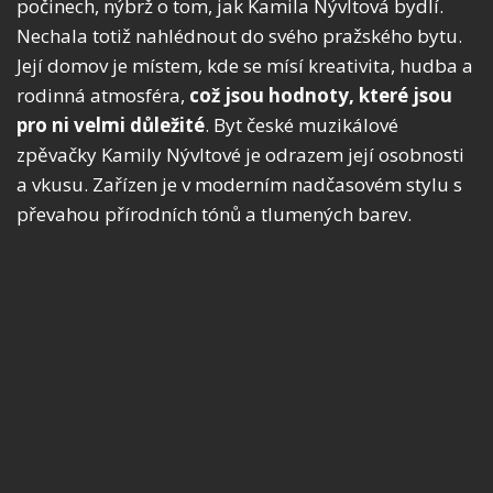
počinech, nýbrž o tom, jak Kamila Nývltová bydlí.
Nechala totiž nahlédnout do svého pražského bytu.
Její domov je místem, kde se mísí kreativita, hudba a
rodinná atmosféra,
což jsou hodnoty, které jsou
pro ni velmi důležité
. Byt české muzikálové
zpěvačky Kamily Nývltové je odrazem její osobnosti
a vkusu. Zařízen je v moderním nadčasovém stylu s
převahou přírodních tónů a tlumených barev.