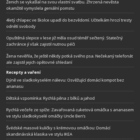
Ženich se vykašlal na svou vlastní svatbu. Zhrzená nevěsta
okamžitě vymyslela geniální pomstu
4letý chlapec ve školce upadl do bezvědomí. Učitelkám hrozí tresty
odnětí svobody
Opuštěná slepice v lese již měla osud téměř sečtený. Statečný
zachránce jí však zajistil nutnou péči
Žena nevěřila, že ještě někdy potká svého psa. Nečekaný telefonát
ale zajistil jejich opětovné shledaní
Recepty a vaření
Dýně ve sladkokyselém nálevu: Osvěžující domácí kompot bez
ananasu
Dětská vzpomínka: Rychlá pěna z bílků a jahod
Rychlá večeře ze spíže: Zavařovaná cuketová omáčka s ananasem
ve stylu sladkokyselé omáčky Uncle Ben’s
Švédské masové kuličky s krémovou omáčkou: Domácí
skandinávská klasika ve stylu IKEA