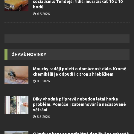
socialismu: Tehdejší řidiči musí získat 10 z 10
bodů
6.5.2026
ŽHAVÉ NOVINKY
Mouchy raději poletí o domácnost dále. Kromě
chemikálií je odpudí i citron s hřebíčkem
8.8.2026
Díky vhodné přípravě nebudou letní horka
problém. Pomůže i zatemňování a načasované
větrání
8.8.2026
Okurky a kopr se perfektně doplňují na zahradě