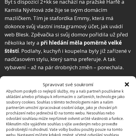
Byt s dispozicí 2+kk se nachází na pražské Harfě a
Kamila Nývltová zde žije se svým domácím
mazlíčkem. Tím je stafordka Emmy, která má
dokonce svůj vlastní instagramový účet, jak uvádí
web Blesk. Zpěvačka si svůj domov pořídila už před
několika lety a
při hledání měla poměrně velké
štěstí
. Podlahy, kuchyň i koupelna byly již zařízené v
nadčasovém stylu, který sama preferuje. A tak
vybavení – až na pár drobných změn – ponechala.
Spravovat své soukromí
Abychom poskytli co nejlepší služby, my a naši partneři používáme k
ukládání a/nebo přístupu k informacím o zařízeních, technologie jako
soubory cookies. Souhlas s těmito technologiemi nám a našim
partnerům umožní zpracovávat osobní údaje, jako je chování při
procházení nebo jedinečná ID na tomto webu. Nesouhlas nebo
odvolání souhlasu může nepříznivě ovlivnit určité vlastnosti a funkce.
Kliknutím níže vyjádřete souhlas s výše uvedeným nebo proveďte
podrobnější rozhodnutí. Vaše volby budou použity pouze na tomto
webu. Nastavení můžete kdykoli změnit, včetně odvolání souhlasu,