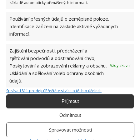
základě automaticky přenášených informací.
Používání přesných údajů o zeměpisné poloze,
Identifikace zařízení na základě aktivně vyžádaných
informací.
Zajištění bezpečnosti, předcházení a
Kamila má ráda přírodní tóny i materiály, propojené
zjišťování podvodů a odstraňování chyb,
s bílou či krémovou barvou, které se objevují na
Poskytování a zobrazování reklamy a obsahu,
Vždy aktivní
zdech i na skříňkách v kuchyni. Tento byt s balkonem
Ukládání a sdělování voleb ochrany osobních
a
praktickou kuchyní do tvaru L je světlý a
údajů.
útulný
, ovšem zpěvačka přesto uvažuje o bungalovu
Správa 1811 prodejců
Přečtěte si více o těchto účelech
s rovnou střechou. Nejlépe na venkově, někde v půli
Příjmout
cesty mezi Prahou a její rodnou Rtyní v Podkrkonoší.
V minulosti jsme na webu BydlímeÚtulně napsali
Odmítnout
také o tom,
jak bydlí zpěvačka Rihanna
.
Spravovat možnosti