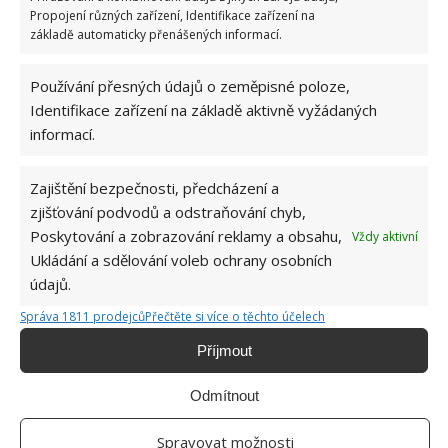
Propojení různých zařízení, Identifikace zařízení na
MAREK EBEN
základě automaticky přenášených informací.
Používání přesných údajů o zeměpisné poloze,
Přidejte svůj názor
Identifikace zařízení na základě aktivně vyžádaných
KOMENTOVAT
informací.
Zajištění bezpečnosti, předcházení a
Hana Musilová
zjišťování podvodů a odstraňování chyb,
Do redakce Bydlimeutulne.cz se
Poskytování a zobrazování reklamy a obsahu,
Vždy aktivní
přidala během svých studií a práce
Ukládání a sdělování voleb ochrany osobních
redaktorky ji tak nadchla, že se
údajů.
rozhodla zůstat. Její v...
[Více o
autorovi]
Správa 1811 prodejců
Přečtěte si více o těchto účelech
Příjmout
Odmítnout
Spravovat možnosti