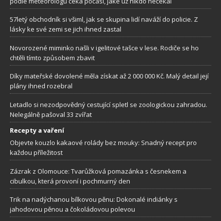
podle meteorologů čeká počasí, jaké už nikdo nečekal
57letý obchodník si všiml, jak se skupina lidí naváží do policie. Z
lásky ke své zemi se jich ihned zastal
Novorozené miminko našli v igelitové tašce v lese. Rodiče se ho
chtěli tímto způsobem zbavit
Díky mateřské dovolené měla získat až 2 000 000 Kč. Malý detail její
plány ihned rozebral
Letadlo si nezodpovědný cestující spletl se zoologickou zahradou.
Nelegálně pašoval 33 zvířat
Recepty a vaření
Objevte kouzlo kakaové rolády bez mouky: Snadný recept pro
každou příležitost
Zázrak z Olomouce: Tvarůžková pomazánka s česnekem a
cibulkou, která provoní i pochmurný den
Trik na nadýchanou bílkovou pěnu: Dokonalé indiánky s
jahodovou pěnou a čokoládovou polevou