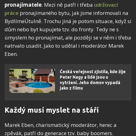
pronajímatele
. Mezi ně patří i třeba
udržovací
práce
pronajímaného bytu, jak jsme informovali na
BydlímeÚtulně. Trochu jiná je potom situace, když si
dům nebo byt kupujete tzv. do fronty. Tedy ne s
úmyslem ho pronajímat, ale později se v něm i třeba
natrvalo usadit. Jako to udělal i moderátor Marek
Eben.
Česká veřejnost zjistila, kde žije
Peter Nagy a lidé jsou u
vytržení. Jeho domov vypadá
jako z filmu
Každý musí myslet na stáří
Marek Eben, charismatický moderátor, herec a
zpěvák, patří do generace tzv. baby boomers.