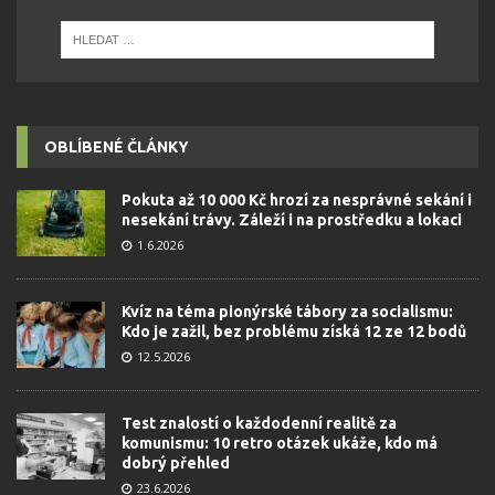
OBLÍBENÉ ČLÁNKY
Pokuta až 10 000 Kč hrozí za nesprávné sekání i
nesekání trávy. Záleží i na prostředku a lokaci
1.6.2026
Kvíz na téma pionýrské tábory za socialismu:
Kdo je zažil, bez problému získá 12 ze 12 bodů
12.5.2026
Test znalostí o každodenní realitě za
komunismu: 10 retro otázek ukáže, kdo má
dobrý přehled
23.6.2026