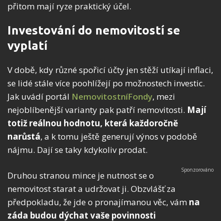
přitom mají ryze praktický účel.
Investování do nemovitostí se
vyplatí
V době, kdy různé spořicí účty jen stěží utíkají inflaci,
se lidé stále více poohlížejí po možnostech investic.
Jak uvádí portál
NemovitostníFondy
, mezi
nejoblíbenější varianty pak patří nemovitosti.
Mají
totiž reálnou hodnotu, která každoročně
narůstá
, a k tomu ještě generují výnos v podobě
nájmu. Dají se taky kdykoliv prodat.
Druhou stranou mince je nutnost se o
nemovitost starat a udržovat ji. Obzvlášť za
předpokladu, že jde o pronajímanou věc, vám
na
záda budou dýchat vaše povinnosti