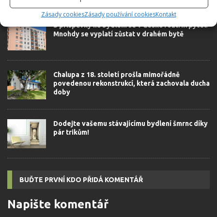
SOUVISEJÍCÍ ČLÁNKY
Zásady cookies
Zásady používání cookies
Kontakt
S příspěvky na bydlení se v Česku roztrhl pytel.
Mnohdy se vyplatí zůstat v drahém bytě
Chalupa z 18. století prošla mimořádně
povedenou rekonstrukcí, která zachovala ducha
doby
Dodejte vašemu stávajícímu bydlení šmrnc díky
pár trikům!
BUĎTE PRVNÍ KDO PŘIDÁ KOMENTÁŘ
Napište komentář