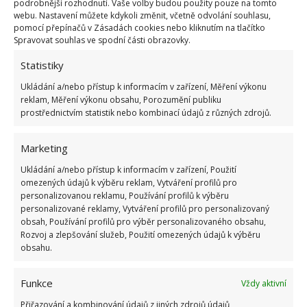
podrobnější rozhodnutí. Vaše volby budou použity pouze na tomto
jim podle potřeby ve stáří vypomůže.
webu. Nastavení můžete kdykoli změnit, včetně odvolání souhlasu,
pomocí přepínačů v Zásadách cookies nebo kliknutím na tlačítko
Spravovat souhlas ve spodní části obrazovky.
Statistiky
Ukládání a/nebo přístup k informacím v zařízení, Měření výkonu
reklam, Měření výkonu obsahu, Porozumění publiku
prostřednictvím statistik nebo kombinací údajů z různých zdrojů.
Marketing
Ukládání a/nebo přístup k informacím v zařízení, Použití
omezených údajů k výběru reklam, Vytváření profilů pro
personalizovanou reklamu, Používání profilů k výběru
personalizované reklamy, Vytváření profilů pro personalizovaný
obsah, Používání profilů pro výběr personalizovaného obsahu,
Rozvoj a zlepšování služeb, Použití omezených údajů k výběru
obsahu.
Funkce
Vždy aktivní
BYDLENÍ
CELEBRITY
KARLOVY VARY
Přiřazování a kombinování údajů z jiných zdrojů údajů,