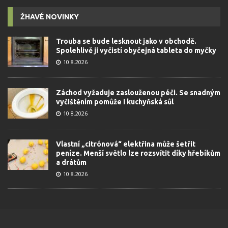
ŽHAVÉ NOVINKY
Trouba se bude lesknout jako v obchodě.
Spolehlivě ji vyčistí obyčejná tableta do myčky
10.8.2026
Záchod vyžaduje zaslouženou péči. Se snadným
vyčištěním pomůže i kuchyňská sůl
10.8.2026
Vlastní „citrónová“ elektřina může šetřit
peníze. Menší světlo lze rozsvítit díky hřebíkům
a drátům
10.8.2026