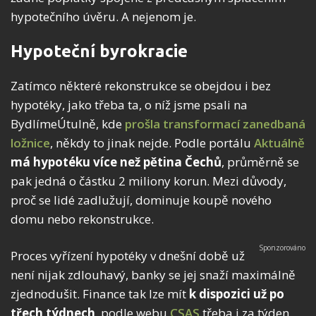
hypotečního úvěru. A nejenom je.
Hypoteční byrokracie
Zatímco některé rekonstrukce se obejdou i bez
hypotéky, jako třeba ta, o níž jsme psali na
BydlímeÚtulně, kde
prošla transformací zanedbaná
ložnice
, někdy to jinak nejde. Podle portálu
Aktuálně
má hypotéku více než pětina Čechů
, průměrně se
pak jedná o částku 2 miliony korun. Mezi důvody,
proč se lidé zadlužují, dominuje koupě nového
domu nebo rekonstrukce.
Proces vyřízení hypotéky v dnešní době už
není nijak zdlouhavý, banky se jej snaží maximálně
zjednodušit. Finance tak lze mít
k dispozici už po
třech týdnech
, podle webu
CSAS
třeba i za týden.