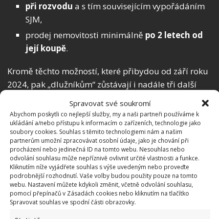
při rozvodu
a s tím souvisejícím vypořádáním
SJM,
prodej nemovitosti minimálně
po 2 letech od
její koupě
.
Kromě těchto možností, které přibydou od září roku
2024, pak „dlužníkům“ zůstávají i nadále tři další
situace, za kterých si banka náhradu účtovat nesmí.
Spravovat své soukromí
Je to u spotřebitelského úvěru s přečerpáním, úvěru
Abychom poskytli co nejlepší služby, my a naši partneři používáme k
na bydlení do 3 měsíců od sdělení nové výše úroků a
ukládání a/nebo přístupu k informacím o zařízeních, technologie jako
soubory cookies. Souhlas s těmito technologiemi nám a našim
plnění pojištění.
partnerům umožní zpracovávat osobní údaje, jako je chování při
procházení nebo jedinečná ID na tomto webu. Nesouhlas nebo
odvolání souhlasu může nepříznivě ovlivnit určité vlastnosti a funkce.
Kliknutím níže vyjádřete souhlas s výše uvedeným nebo proveďte
podrobnější rozhodnutí. Vaše volby budou použity pouze na tomto
webu. Nastavení můžete kdykoli změnit, včetně odvolání souhlasu,
pomocí přepínačů v Zásadách cookies nebo kliknutím na tlačítko
Spravovat souhlas ve spodní části obrazovky.