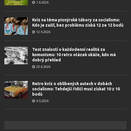
1.6.2026
Kvíz na téma pionýrské tábory za socialismu:
Kdo je zažil, bez problému získá 12 ze 12 bodů
12.5.2026
Test znalostí o každodenní realitě za
komunismu: 10 retro otázek ukáže, kdo má
dobrý přehled
23.6.2026
Retro kvíz o oblíbených autech v dobách
socialismu: Tehdejší řidiči musí získat 10 z 10
bodů
6.5.2026