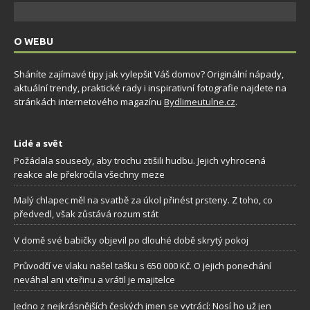
O WEBU
Sháníte zajímavé tipy jak vylepšit Váš domov? Originální nápady,
aktuální trendy, praktické rady i inspirativní fotografie najdete na
stránkách internetového magazínu
Bydlimeutulne.cz
.
Lidé a svět
Požádala sousedy, aby trochu ztišili hudbu. Jejich vyhrocená
reakce ale překročila všechny meze
Malý chlapec měl na svatbě za úkol přinést prsteny. Z toho, co
předvedl, však zůstává rozum stát
V domě své babičky objevil po dlouhé době skrytý pokoj
Průvodčí ve vlaku našel tašku s 650 000 Kč. O jejich ponechání
neváhal ani vteřinu a vrátil je majitelce
Jedno z nejkrásnějších českých jmen se vytrácí: Nosí ho už jen