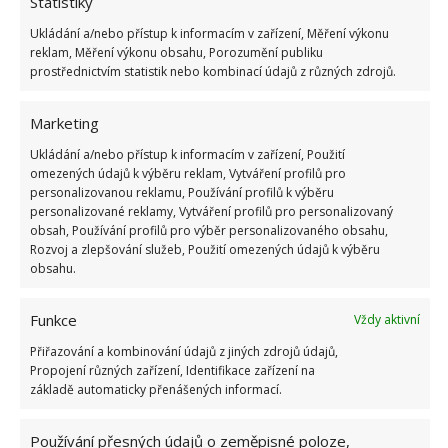
Statistiky
Ukládání a/nebo přístup k informacím v zařízení, Měření výkonu
reklam, Měření výkonu obsahu, Porozumění publiku
prostřednictvím statistik nebo kombinací údajů z různých zdrojů.
Marketing
Ukládání a/nebo přístup k informacím v zařízení, Použití
omezených údajů k výběru reklam, Vytváření profilů pro
personalizovanou reklamu, Používání profilů k výběru
personalizované reklamy, Vytváření profilů pro personalizovaný
obsah, Používání profilů pro výběr personalizovaného obsahu,
Rozvoj a zlepšování služeb, Použití omezených údajů k výběru
HYPOTÉKA
PRAVIDLA
PŘEDČASNÉ SPLACENÍ
obsahu.
Funkce
Vždy aktivní
Přidejte svůj názor
Přiřazování a kombinování údajů z jiných zdrojů údajů,
KOMENTOVAT
Propojení různých zařízení, Identifikace zařízení na
základě automaticky přenášených informací.
Hana Musilová
Používání přesných údajů o zeměpisné poloze,