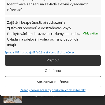
Do redakce Bydlimeutulne.cz se
Identifikace zařízení na základě aktivně vyžádaných
přidala během svých studií a práce
informací.
redaktorky ji tak nadchla, že se
rozhodla zůstat. Její v...
[Více o
Zajištění bezpečnosti, předcházení a
autorovi]
zjišťování podvodů a odstraňování chyb,
Poskytování a zobrazování reklamy a obsahu,
Vždy aktivní
Ukládání a sdělování voleb ochrany osobních
údajů.
Správa 1811 prodejců
Přečtěte si více o těchto účelech
SOUVISEJÍCÍ ČLÁNKY
Příjmout
Test znalostí o komunistickém režimu: Kdo si
Odmítnout
neporadí s 10 otázkami, ten se alespoň přiučí
Spravovat možnosti
Zásady cookies
Zásady používání cookies
Kontakt
Osvoboďte se od hypotéky a postavte si malý,
ekologický a levný domek