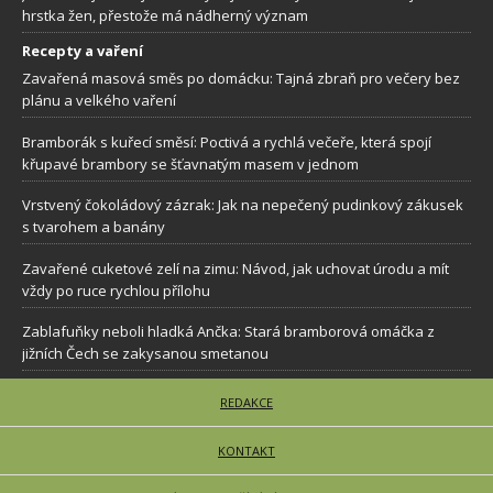
hrstka žen, přestože má nádherný význam
Recepty a vaření
Zavařená masová směs po domácku: Tajná zbraň pro večery bez
plánu a velkého vaření
Bramborák s kuřecí směsí: Poctivá a rychlá večeře, která spojí
křupavé brambory se šťavnatým masem v jednom
Vrstvený čokoládový zázrak: Jak na nepečený pudinkový zákusek
s tvarohem a banány
Zavařené cuketové zelí na zimu: Návod, jak uchovat úrodu a mít
vždy po ruce rychlou přílohu
Zablafuňky neboli hladká Ančka: Stará bramborová omáčka z
jižních Čech se zakysanou smetanou
REDAKCE
KONTAKT