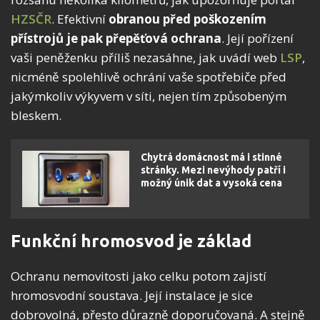
HZSČR
. Efektivní
obranou před poškozením
přístrojů je pak přepěťová ochrana
. Její pořízení
vaši peněženku příliš nezasáhne, jak uvádí web
LSP
,
nicméně spolehlivě ochrání vaše spotřebiče před
jakýmkoliv výkyvem v síti, nejen tím způsobeným
bleskem.
Chytrá domácnost má i stinné
stránky. Mezi nevýhody patří i
možný únik dat a vysoká cena
Funkční hromosvod je základ
Ochranu nemovitosti jako celku potom zajistí
hromosvodní soustava. Její instalace je sice
dobrovolná, přesto důrazně doporučovaná. A stejně