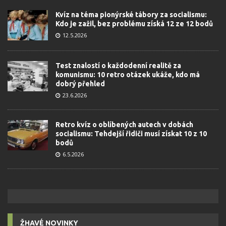
Kvíz na téma pionýrské tábory za socialismu:
Kdo je zažil, bez problému získá 12 ze 12 bodů
12.5.2026
Test znalostí o každodenní realitě za
komunismu: 10 retro otázek ukáže, kdo má
dobrý přehled
23.6.2026
Retro kvíz o oblíbených autech v dobách
socialismu: Tehdejší řidiči musí získat 10 z 10
bodů
6.5.2026
ŽHAVÉ NOVINKY