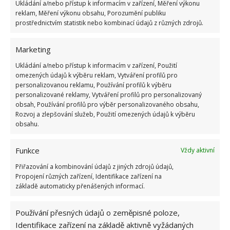
Ukládání a/nebo přístup k informacím v zařízení, Měření výkonu
reklam, Měření výkonu obsahu, Porozumění publiku
prostřednictvím statistik nebo kombinací údajů z různých zdrojů.
Marketing
Ukládání a/nebo přístup k informacím v zařízení, Použití
omezených údajů k výběru reklam, Vytváření profilů pro
personalizovanou reklamu, Používání profilů k výběru
personalizované reklamy, Vytváření profilů pro personalizovaný
BLESKY
BOUŘKA
DOMÁCNOST
obsah, Používání profilů pro výběr personalizovaného obsahu,
Rozvoj a zlepšování služeb, Použití omezených údajů k výběru
HROMOSVOD
OCHRANA
obsahu.
Přidejte svůj názor
Funkce
Vždy aktivní
KOMENTOVAT
Přiřazování a kombinování údajů z jiných zdrojů údajů,
Propojení různých zařízení, Identifikace zařízení na
základě automaticky přenášených informací.
Hana Musilová
Používání přesných údajů o zeměpisné poloze,
Do redakce Bydlimeutulne.cz se
Identifikace zařízení na základě aktivně vyžádaných
přidala během svých studií a práce