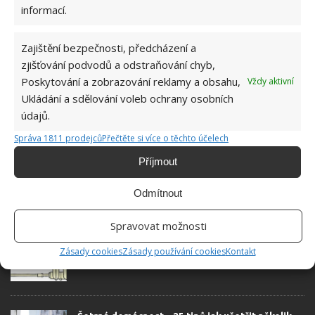
informací.
redaktorky ji tak nadchla, že se
rozhodla zůstat. Její v...
[Více o
autorovi]
Zajištění bezpečnosti, předcházení a
zjišťování podvodů a odstraňování chyb,
Poskytování a zobrazování reklamy a obsahu,
Vždy aktivní
Ukládání a sdělování voleb ochrany osobních
údajů.
Správa 1811 prodejců
Přečtěte si více o těchto účelech
SOUVISEJÍCÍ ČLÁNKY
Příjmout
Zatočte s nebezpečnou plísní v domácnosti
jednou provždy. Skvěle poslouží domácí
Odmítnout
prostředky
Spravovat možnosti
Efektivní zvlhčovač vzduchu zvládnete vyrobit
Zásady cookies
Zásady používání cookies
Kontakt
svépomocí. Stačí k tomu dvě věci