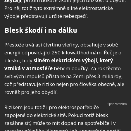
skýtají
, přitom dokáže zkalit jejich blízkost u obydlí.
Pro něj totiž tyto extrémně silné elektrostatické
výboje představují určité nebezpečí.
Blesk škodí i na dálku
Přestože trvá asi čtvrtinu vteřiny, obsahuje v sobě
energii odpovídající 250 kilowatthodinám. Řeč je o
blesku, tedy
silném elektrickém výboji, který
vzniká v atmosféře
během bouřky. Za rok těchto
svítivých impulsů přistane na Zemi přes 3 miliardy,
což představuje riziko nejen pro člověka obecně, ale
rovněž pro jeho obydlí.
Rizikem jsou totiž i pro elektrospotřebiče
zapojené do elektrické sítě. Pokud totiž blesk
zasáhne síť, může to mít dopad na spotřebiče i v
rozsahu několika kilometrů, jak upozorňuje portál