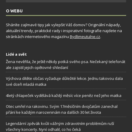
O WEBU
Sháníte zajímavé tipy jak vylepšit Váš domov? Originální nápady,
aktuální trendy, praktické rady i inspirativní fotografie najdete na
stránkách internetového magazínu
Bydlimeutulne.cz
.
Lidé a svět
Žena nevěřila, že ještě někdy potká svého psa. Nečekaný telefonát
ale zajistil jejich opětovné shledaní
Výchova dítěte občas vyžaduje důležité lekce. Jednu takovou dala
své dceři mladá matka
4letý chlapeček vydělává každý měsíc více peněz než jeho matka
Otec umřel na rakovinu. Svým 17měsíčním dvojčatům zanechal
přání ke každým narozeninám na dalších 30 let života
Legendární zpěvák kvůli vážným zdravotním problémům ruší
všechny koncerty. Nyní odhalil, co ho čeká