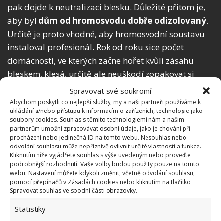
pak dojde k neutralizaci blesku. Důležité přitom je,
aby byl
dům od hromosvodu dobře odizolovaný
.
Určitě je proto vhodné, aby hromosvodní soustavu
instaloval profesionál. Rok od roku sice počet
domácností, ve kterých začne hořet kvůli zásahu
bleskem, klesá, určitě ale neuškodí zopakovat si
zásady,
jak se chovat při požáru
, jak jsme psali na
Spravovat své soukromí
BydlímeÚtulně.
Abychom poskytli co nejlepší služby, my a naši partneři používáme k
ukládání a/nebo přístupu k informacím o zařízeních, technologie jako
soubory cookies. Souhlas s těmito technologiemi nám a našim
partnerům umožní zpracovávat osobní údaje, jako je chování při
procházení nebo jedinečná ID na tomto webu. Nesouhlas nebo
odvolání souhlasu může nepříznivě ovlivnit určité vlastnosti a funkce.
Kliknutím níže vyjádřete souhlas s výše uvedeným nebo proveďte
podrobnější rozhodnutí. Vaše volby budou použity pouze na tomto
webu. Nastavení můžete kdykoli změnit, včetně odvolání souhlasu,
pomocí přepínačů v Zásadách cookies nebo kliknutím na tlačítko
Spravovat souhlas ve spodní části obrazovky.
Statistiky