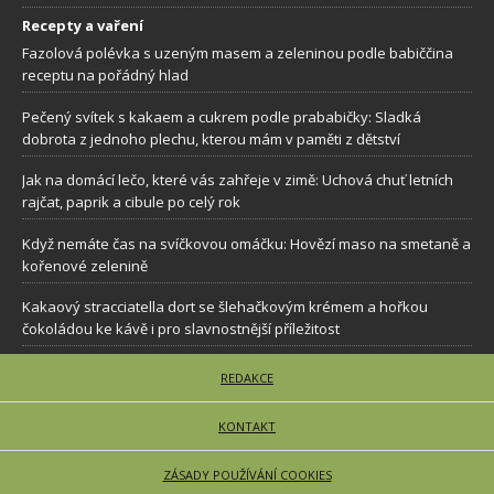
Recepty a vaření
Fazolová polévka s uzeným masem a zeleninou podle babiččina
receptu na pořádný hlad
Pečený svítek s kakaem a cukrem podle prababičky: Sladká
dobrota z jednoho plechu, kterou mám v paměti z dětství
Jak na domácí lečo, které vás zahřeje v zimě: Uchová chuť letních
rajčat, paprik a cibule po celý rok
Když nemáte čas na svíčkovou omáčku: Hovězí maso na smetaně a
kořenové zelenině
Kakaový stracciatella dort se šlehačkovým krémem a hořkou
čokoládou ke kávě i pro slavnostnější příležitost
REDAKCE
KONTAKT
ZÁSADY POUŽÍVÁNÍ COOKIES