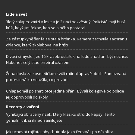
Lidé a svět
3letý chlapec zmizí v lese a je 2 noci nezvěstný. Policisté mají husí
kůži, když jim řekne, kdo se o něho postaral
Ze zástupkyně šerifa se stala hrdinka. Kamera zachytila záchranu
chlapce, který zkolaboval na hřišti
Diváci si mysleli, že 16 krasobruslařek na ledu snad ani být nechce.
Nakonec celý stadion zíral úžasem
Žena došla za kosmetičkou kvůli rutinní úpravě obočí. Samozvaná
profesionálka netušila, co provádí
Chlapec měl po smrti otce jediné přání. Bývalí kolegové od policie
jej doprovodili do školy
Recepty a vaření
Vynikající obrácený řízek, který klasiku strčí do kapsy: Tento
geniální trik si ihned zamilujete
Jak uchovat rajčata, aby chutnala jako čerstvá i po několika