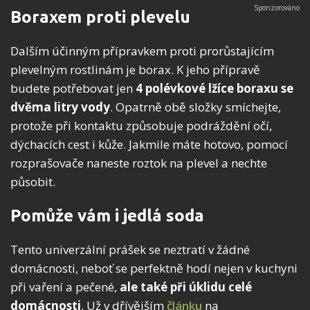
Boraxem proti plevelu
Dalším účinným přípravkem proti prorůstajícím
plevelným rostlinám je borax. K jeho přípravě
budete potřebovat jen
4 polévkové lžíce boraxu se
dvěma litry vody
. Opatrně obě složky smíchejte,
protože při kontaktu způsobuje podráždění očí,
dýchacích cest i kůže. Jakmile máte hotovo, pomocí
rozprašovače naneste roztok na plevel a nechte
působit.
Pomůže vám i jedlá soda
Tento univerzální prášek se neztratí v žádné
domácnosti, neboť se perfektně hodí nejen v kuchyni
při vaření a pečené,
ale také při úklidu celé
domácnosti
. Už v dřívějším
článku
na