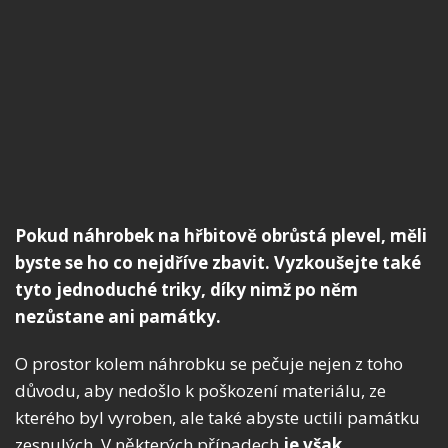
Pokud náhrobek na hřbitově obrůstá plevel, měli
byste se ho co nejdříve zbavit. Vyzkoušejte také
tyto jednoduché triky, díky nimž po něm
nezůstane ani památky.
O prostor kolem náhrobku se pečuje nejen z toho
důvodu, aby nedošlo k poškození materiálu, ze
kterého byl vyroben, ale také abyste uctili památku
zesnulých. V některých případech
je však