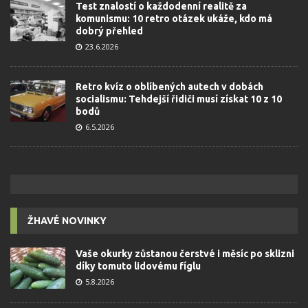
Test znalostí o každodenní realitě za
komunismu: 10 retro otázek ukáže, kdo má
dobrý přehled
23.6.2026
Retro kvíz o oblíbených autech v dobách
socialismu: Tehdejší řidiči musí získat 10 z 10
bodů
6.5.2026
ŽHAVÉ NOVINKY
Vaše okurky zůstanou čerstvé i měsíc po sklizni
díky tomuto lidovému fíglu
5.8.2026