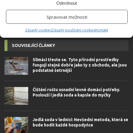
Odmítnout
autorovi]
Spravovat možnosti
Zásady cookies
Zásady používání cookies
Kontakt
SOUVISEJÍCÍ ČLÁNKY
Slimáci třeste se. Tyto přírodní prostředky
fungují stejně dobře jako ty z obchodu, ale jsou
podstatně šetrnější
Čištění roštu usnadní levné domácí potřeby.
Poslouží i jedlá soda a kapsle do myčky
Jedlá soda v lednici: Nevšední metoda, která se
bude hodit každé hospodyňce