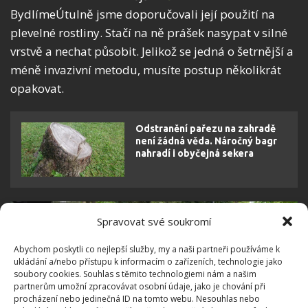
BydlímeÚtulně jsme doporučovali její použití na
plevelné rostliny. Stačí na ně prášek nasypat v silné
vrstvě a nechat působit. Jelikož se jedná o šetrnější a
méně invazivní metodu, musíte postup několikrát
opakovat.
Odstranění pařezu na zahradě
není žádná věda. Náročný bagr
nahradí i obyčejná sekera
Spravovat své soukromí
Abychom poskytli co nejlepší služby, my a naši partneři používáme k
ukládání a/nebo přístupu k informacím o zařízeních, technologie jako
soubory cookies. Souhlas s těmito technologiemi nám a našim
partnerům umožní zpracovávat osobní údaje, jako je chování při
procházení nebo jedinečná ID na tomto webu. Nesouhlas nebo