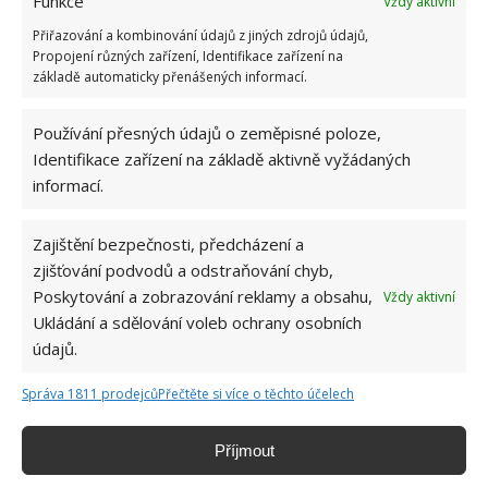
Funkce
Vždy aktivní
Přiřazování a kombinování údajů z jiných zdrojů údajů,
Propojení různých zařízení, Identifikace zařízení na
základě automaticky přenášených informací.
Používání přesných údajů o zeměpisné poloze,
Identifikace zařízení na základě aktivně vyžádaných
informací.
Zajištění bezpečnosti, předcházení a
zjišťování podvodů a odstraňování chyb,
JEDLÁ SODA
NÁHROBEK
PLEVEL
Poskytování a zobrazování reklamy a obsahu,
Vždy aktivní
Ukládání a sdělování voleb ochrany osobních
údajů.
Hana Musilová
Správa 1811 prodejců
Přečtěte si více o těchto účelech
Do redakce Bydlimeutulne.cz se
přidala během svých studií a práce
Příjmout
redaktorky ji tak nadchla, že se
rozhodla zůstat. Její v...
[Více o