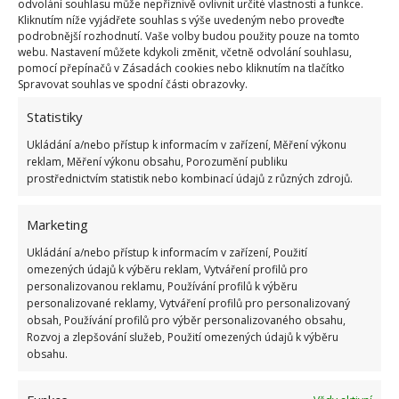
odvolání souhlasu může nepříznivě ovlivnit určité vlastnosti a funkce.
Kliknutím níže vyjádřete souhlas s výše uvedeným nebo proveďte
podrobnější rozhodnutí. Vaše volby budou použity pouze na tomto
webu. Nastavení můžete kdykoli změnit, včetně odvolání souhlasu,
pomocí přepínačů v Zásadách cookies nebo kliknutím na tlačítko
Fotografie: Freepik
Spravovat souhlas ve spodní části obrazovky.
Předejděte výskytu plevele
Statistiky
Ukládání a/nebo přístup k informacím v zařízení, Měření výkonu
Abyste si do budoucna ušetřili práci se zbavováním
reklam, Měření výkonu obsahu, Porozumění publiku
se těchto rostlin, rozložte okolo náhrobku agrotextilii
prostřednictvím statistik nebo kombinací údajů z různých zdrojů.
a zasypte ji štěrkem. Tímto způsobem zahubíte
většinu kořenů i semen v půdě a ušetříte si spoustu
Marketing
práce.
Ukládání a/nebo přístup k informacím v zařízení, Použití
omezených údajů k výběru reklam, Vytváření profilů pro
personalizovanou reklamu, Používání profilů k výběru
personalizované reklamy, Vytváření profilů pro personalizovaný
obsah, Používání profilů pro výběr personalizovaného obsahu,
Rozvoj a zlepšování služeb, Použití omezených údajů k výběru
obsahu.