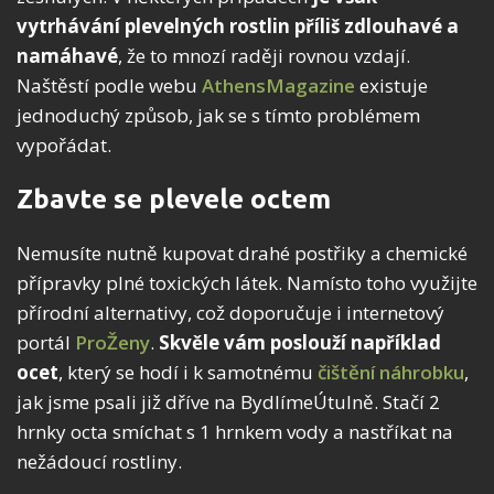
vytrhávání plevelných rostlin příliš zdlouhavé a
namáhavé
, že to mnozí raději rovnou vzdají.
Naštěstí podle webu
AthensMagazine
existuje
jednoduchý způsob, jak se s tímto problémem
vypořádat.
Zbavte se plevele octem
Nemusíte nutně kupovat drahé postřiky a chemické
přípravky plné toxických látek. Namísto toho využijte
přírodní alternativy, což doporučuje i internetový
portál
ProŽeny
.
Skvěle vám poslouží například
ocet
, který se hodí i k samotnému
čištění náhrobku
,
jak jsme psali již dříve na BydlímeÚtulně. Stačí 2
hrnky octa smíchat s 1 hrnkem vody a nastříkat na
nežádoucí rostliny.