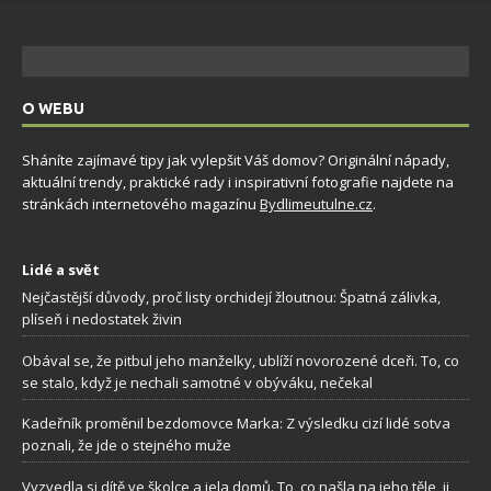
O WEBU
Sháníte zajímavé tipy jak vylepšit Váš domov? Originální nápady,
aktuální trendy, praktické rady i inspirativní fotografie najdete na
stránkách internetového magazínu
Bydlimeutulne.cz
.
Lidé a svět
Nejčastější důvody, proč listy orchidejí žloutnou: Špatná zálivka,
plíseň i nedostatek živin
Obával se, že pitbul jeho manželky, ublíží novorozené dceři. To, co
se stalo, když je nechali samotné v obýváku, nečekal
Kadeřník proměnil bezdomovce Marka: Z výsledku cizí lidé sotva
poznali, že jde o stejného muže
Vyzvedla si dítě ve školce a jela domů. To, co našla na jeho těle, ji