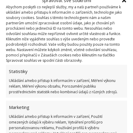
Spravovat své soukromí
Abychom poskytli co nejlepší služby, my a naši partneři používáme k
ukládání a/nebo přístupu k informacím o zařízeních, technologie jako
soubory cookies. Souhlas s těmito technologiemi nám a našim
partnerům umožní zpracovávat osobní údaje, jako je chování při
procházení nebo jedinečná ID na tomto webu. Nesouhlas nebo
odvolání souhlasu může nepříznivě ovlivnit určité vlastnosti a funkce.
Kliknutím níže vyjádřete souhlas s výše uvedeným nebo proveďte
podrobnější rozhodnutí. Vaše volby budou použity pouze na tomto
webu. Nastavení můžete kdykoli změnit, včetně odvolání souhlasu,
pomocí přepínačů v Zásadách cookies nebo kliknutím na tlačítko
Spravovat souhlas ve spodní části obrazovky.
Fotografie: Freepik
Statistiky
Nejlevnější aviváž
Ukládání a/nebo přístup k informacím v zařízení, Měření výkonu
reklam, Měření výkonu obsahu, Porozumění publiku
Účinnou a levnou aviváž si snadno vyrobíte z litru
prostřednictvím statistik nebo kombinací údajů z různých zdrojů.
bílého octa a pár kapek esenciálního oleje podle
vlastního výběru, což potvrzuje internetový portál
Marketing
LoveYourHome
i naše čtenářka Jitka T. ze Stochova:
Ukládání a/nebo přístup k informacím v zařízení, Použití
„Litr octa smíchám se 30 kapkami vonného oleje a
omezených údajů k výběru reklam, Vytváření profilů pro
personalizovanou reklamu, Používání profilů k výběru
minutu míchám. Hotový výrobek zavřu do zavařovačky