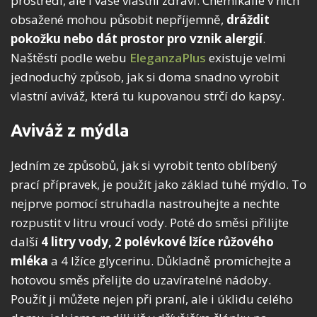
prostředí, ale i vaše vlastní zdraví. Chemikálie v nich
obsažené mohou působit nepříjemně,
dráždit
pokožku nebo dát prostor pro vznik alergií
.
Naštěstí podle webu
EleganzaPlus
existuje velmi
jednoduchý způsob, jak si doma snadno vyrobit
vlastní aviváž, která tu kupovanou strčí do kapsy.
Aviváž z mýdla
Jedním ze způsobů, jak si vyrobit tento oblíbený
prací přípravek, je použít jako základ tuhé mýdlo. To
nejprve pomocí struhadla nastrouhejte a nechte
rozpustit v litru vroucí vody. Poté do směsi přilijte
další
4 litry vody, 2 polévkové lžíce růžového
mléka
a 4 lžíce glycerinu. Důkladně promíchejte a
hotovou směs přelijte do uzavíratelné nádoby.
Použít ji můžete nejen při praní, ale i úklidu celého