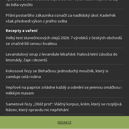
do běla vytočilo
Přání postaršího zákazníka označil za nadlidský úkol. Kadeřník
však předvedl výkon z jiného světa
Recepty a vaření
Velký test slunečnicových olejů 2026: 7 výrobků z českých obchodů
se značně liší cenou i kvalitou
Levandulový sirup z levandule lékařské: Fialová letní zásoba do
limonády, čaje i dezertů
Kokosové řezy se šlehačkou: Jednoduchý moučník, který si
zamiluje celá rodina
Vepřové na paprice zvládne každý a odmění se jemnou omáčkou i
měkkým masem
Sametové řezy „Obliž prst”: Vláčný korpus, krém, který se rozplývá.
Název, který opravdu nic nepřehání
REDAKCE