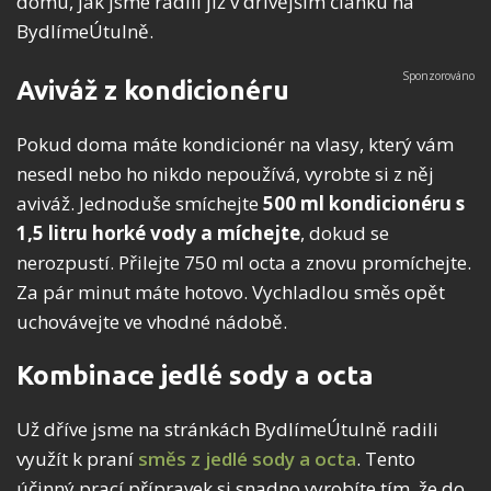
domu, jak jsme radili již v dřívějším článku na
BydlímeÚtulně.
Aviváž z kondicionéru
Pokud doma máte kondicionér na vlasy, který vám
nesedl nebo ho nikdo nepoužívá, vyrobte si z něj
aviváž. Jednoduše smíchejte
500 ml kondicionéru s
1,5 litru horké vody a míchejte
, dokud se
nerozpustí. Přilejte 750 ml octa a znovu promíchejte.
Za pár minut máte hotovo. Vychladlou směs opět
uchovávejte ve vhodné nádobě.
Kombinace jedlé sody a octa
Už dříve jsme na stránkách BydlímeÚtulně radili
využít k praní
směs z jedlé sody a octa
. Tento
účinný prací přípravek si snadno vyrobíte tím, že do