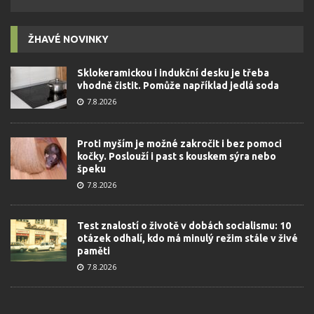
ŽHAVÉ NOVINKY
Sklokeramickou i indukční desku je třeba
vhodně čistit. Pomůže například jedlá soda
7.8.2026
Proti myším je možné zakročit i bez pomoci
kočky. Poslouží i past s kouskem sýra nebo
špeku
7.8.2026
Test znalostí o životě v dobách socialismu: 10
otázek odhalí, kdo má minulý režim stále v živé
paměti
7.8.2026