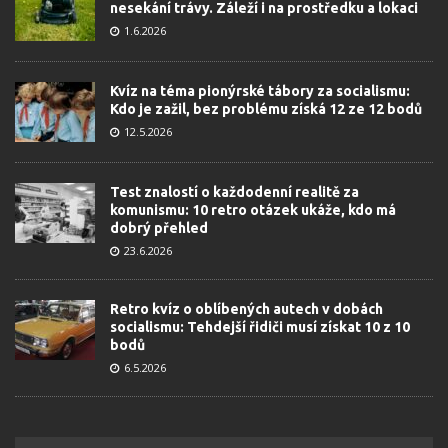
nesekání trávy. Záleží i na prostředku a lokaci
1.6.2026
Kvíz na téma pionýrské tábory za socialismu:
Kdo je zažil, bez problému získá 12 ze 12 bodů
12.5.2026
Test znalostí o každodenní realitě za
komunismu: 10 retro otázek ukáže, kdo má
dobrý přehled
23.6.2026
Retro kvíz o oblíbených autech v dobách
socialismu: Tehdejší řidiči musí získat 10 z 10
bodů
6.5.2026