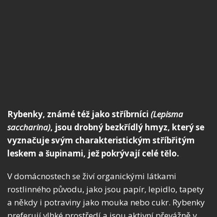
Rybenky, známé též jako stříbrníci
(Lepisma
saccharina)
, jsou drobný bezkřídlý hmyz, který se
vyznačuje svým charakteristickým stříbřitým
leskem a šupinami, jež pokrývají celé tělo.
V domácnostech se živí organickými látkami
rostlinného původu, jako jsou papír, lepidlo, tapety
a někdy i potraviny jako mouka nebo cukr. Rybenky
preferují vlhké prostředí a jsou aktivní převážně v