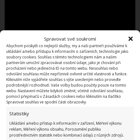
Spravovat své soukromí
Abychom poskytli co nejlepší služby, my a naši partneři používáme k
ukládání a/nebo přístupu k informacím o zařízeních, technologie jako
soubory cookies. Souhlas s těmito technologiemi nám a našim
partnerům umožní zpracovávat osobní údaje, jako je chování při
procházení nebo jedinečná ID na tomto webu. Nesouhlas nebo
odvolání souhlasu může nepříznivě ovlivnit určité vlastnosti a funkce.
Anebo esenciální oleje s vůní citrusů, které pomohou
Kliknutím níže vyjádřete souhlas s výše uvedeným nebo proveďte
podrobnější rozhodnutí. Vaše volby budou použity pouze na tomto
vypudit hmyz z vašeho domova. Jestliže se u vás
webu. Nastavení můžete kdykoli změnit, včetně odvolání souhlasu,
rybenky přemnožily, zkuste na ně nastražit pasti –
pomocí přepínačů v Zásadách cookies nebo kliknutím na tlačítko
Spravovat souhlas ve spodní části obrazovky.
skleněné nádobky se
škrobem nebo moukou,
nastrouhané brambory, lepové desky
. Tyto
Statistiky
nástrahy hmyz přilákají a vy ho pak můžete
Ukládání a/nebo přístup k informacím v zařízení, Měření výkonu
zlikvidovat. V případě, že se problém s rybenkami
reklam, Měření výkonu obsahu, Porozumění publiku
prostřednictvím statistik nebo kombinací údajů z různých zdrojů.
nezlepší, měli byste se obrátit na profesionální