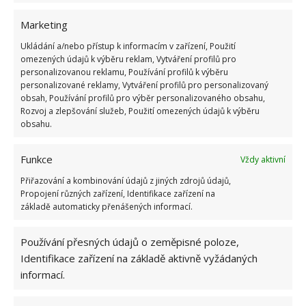
služby pro hubení hmyzu v domácnostech.
Marketing
Na BydlímeÚtulně jsme pro vás rovněž sepsali, jak
Ukládání a/nebo přístup k informacím v zařízení, Použití
omezených údajů k výběru reklam, Vytváření profilů pro
se v domácnosti vypořádat humánním způsobem
personalizovanou reklamu, Používání profilů k výběru
s
pavouky
.
personalizované reklamy, Vytváření profilů pro personalizovaný
obsah, Používání profilů pro výběr personalizovaného obsahu,
Rozvoj a zlepšování služeb, Použití omezených údajů k výběru
obsahu.
Funkce
Vždy aktivní
Přiřazování a kombinování údajů z jiných zdrojů údajů,
Propojení různých zařízení, Identifikace zařízení na
základě automaticky přenášených informací.
Používání přesných údajů o zeměpisné poloze,
Identifikace zařízení na základě aktivně vyžádaných
informací.