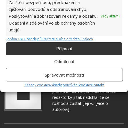
Zajištění bezpečnosti, předcházení a
zjišťování podvodů a odstraňování chyb,
Poskytování a zobrazování reklamy a obsahu,
Vždy aktivní
Ukládání a sdělování voleb ochrany osobních
DOMÁCNOST
RYBENKY
údajů.
Správa 1811 prodejců
Přečtěte si více o těchto účelech
Přidejte svůj názor
Příjmout
KOMENTOVAT
Odmítnout
Spravovat možnosti
Hana Musilová
Zásady cookies
Zásady používání cookies
Kontakt
Do redakce Bydlimeutulne.cz se
přidala během svých studií a práce
redaktorky ji tak nadchla, že se
rozhodla zůstat. Její v...
[Více o
autorovi]