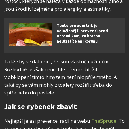
roztoči, kterých se nalézá v každé domácnosti plno a
jsou škodliví zejména pro alergiky a astmatiky.
Tento přírodní trik je
nejúčinnější prevencí proti
octomilkám, za kterou
neutratíte ani korunu
Takže by se dalo říct, že jsou vlastně i užitečné.
Rozhodně je však nenechte přemnožit, žít
v obklopení tímto hmyzem není nic příjemného. A
také by se vám mohly z toalety rozšířit třeba do
spíže nebo do postele.
Jak se rybenek zbavit
Nejlepší je asi prevence, radí na webu
TheSpruce
. To
znamená všechno všude kontrolovat, abyste měli