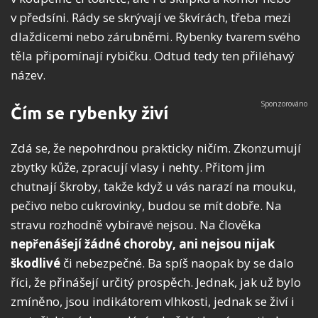
v předsíni. Rády se skrývají ve škvírách, třeba mezi
dlaždicemi nebo zárubněmi. Rybenky tvarem svého
těla připomínají rybičku. Odtud tedy ten přiléhavý
název.
Čím se rybenky živí
Zdá se, že nepohrdnou prakticky ničím. Zkonzumují
zbytky kůže, zpracují vlasy i nehty. Přitom jim
chutnají škroby, takže když u vás narazí na mouku,
pečivo nebo cukrovinky, budou se mít dobře. Na
stravu rozhodně vybíravé nejsou. Na člověka
nepřenášejí žádné choroby, ani nejsou nijak
škodlivé
či nebezpečné. Ba spíš naopak by se dalo
říci, že přinášejí určitý prospěch. Jednak, jak už bylo
zmíněno, jsou indikátorem vlhkosti, jednak se živí i