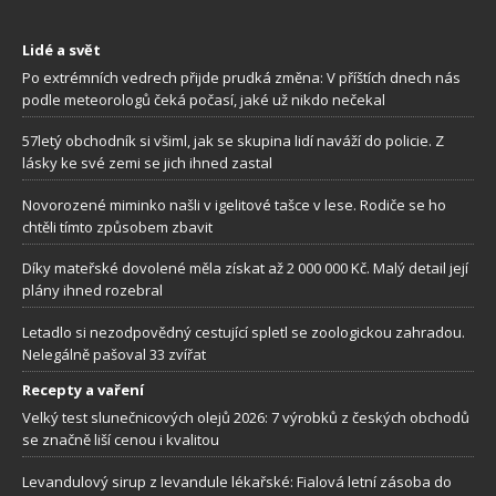
Lidé a svět
Po extrémních vedrech přijde prudká změna: V příštích dnech nás
podle meteorologů čeká počasí, jaké už nikdo nečekal
57letý obchodník si všiml, jak se skupina lidí naváží do policie. Z
lásky ke své zemi se jich ihned zastal
Novorozené miminko našli v igelitové tašce v lese. Rodiče se ho
chtěli tímto způsobem zbavit
Díky mateřské dovolené měla získat až 2 000 000 Kč. Malý detail její
plány ihned rozebral
Letadlo si nezodpovědný cestující spletl se zoologickou zahradou.
Nelegálně pašoval 33 zvířat
Recepty a vaření
Velký test slunečnicových olejů 2026: 7 výrobků z českých obchodů
se značně liší cenou i kvalitou
Levandulový sirup z levandule lékařské: Fialová letní zásoba do