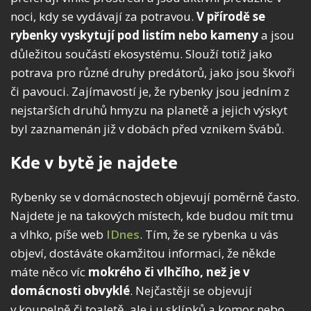
noci, kdy se vydávají za potravou.
V přírodě se
rybenky vyskytují pod listím nebo kameny
a jsou
důležitou součástí ekosystému. Slouží totiž jako
potrava pro různé druhy predátorů, jako jsou škvoři
či pavouci. Zajímavostí je, že rybenky jsou jedním z
nejstarších druhů hmyzu na planetě a jejich výskyt
byl zaznamenán již v dobách před vznikem švábů.
Kde v bytě je najdete
Rybenky se v domácnostech objevují poměrně často.
Najdete je na takových místech, kde budou mít tmu
a vlhko, píše web
IDnes
. Tím, že se rybenka u vás
objeví, dostáváte okamžitou informaci, že někde
máte něco víc
mokrého či vlhčího, než je v
domácnosti obvyklé
. Nejčastěji se objevují
v koupelně či toaletě, ale i u sklípků a komor nebo