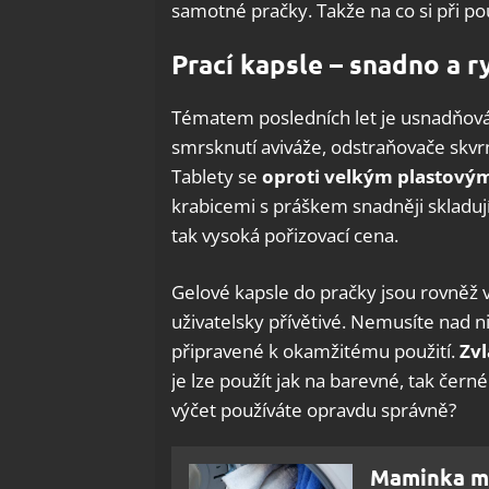
samotné pračky. Takže na co si při pou
Prací kapsle – snadno a r
Tématem posledních let je usnadňování
smrsknutí aviváže, odstraňovače skvr
Tablety se
oproti velkým plastový
krabicemi s práškem snadněji skladují
tak vysoká pořizovací cena.
Gelové kapsle do pračky jsou rovněž ve
uživatelsky přívětivé. Nemusíte nad 
připravené k okamžitému použití.
Zvl
je lze použít jak na barevné, tak černé n
výčet používáte opravdu správně?
Maminka mi 