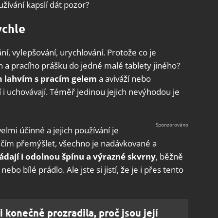
žívání kapslí dát pozor?
ychle
, vylepšování, urychlování. Protože co je
n a pracího prášku do jedné malé tablety jiného?
m lahvím s pracím gelem
a aviváží nebo
 i uchovávají. Téměř jedinou jejich nevýhodou je
lmi účinné a jejich používání je
ničím přemýšlet, všechno je nadávkované a
ádají i odolnou špínu a výrazné skvrny
, běžně
ebo bílé prádlo. Ale jste si jistí, že je i přes tento
konečně prozradila, proč jsou její