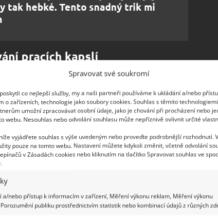
y tak hebké. Tento snadný trik mi
h
ání pracích kapslí
Spravovat své soukromí
ívání gelových kapslí na praní prádla je, kam je
dají do přihrádek
v šuplíku pračky,
ačkoliv sem
oskytli co nejlepší služby, my a naši partneři používáme k ukládání a/nebo příst
m o zařízeních, technologie jako soubory cookies. Souhlas s těmito technologiem
íve na BydlímeÚtulně, u
přihrádek
je striktně dané,
tnerům umožní zpracovávat osobní údaje, jako je chování při procházení nebo j
sle to rozhodně není – ta se umisťuje přímo do
to webu. Nesouhlas nebo odvolání souhlasu může nepříznivě ovlivnit určité vlastn
hoďte dovnitř ještě před naplněním pračky
 níže vyjádřete souhlas s výše uvedeným nebo proveďte podrobnější rozhodnutí. 
žity pouze na tomto webu. Nastavení můžete kdykoli změnit, včetně odvolání so
epínačů v Zásadách cookies nebo kliknutím na tlačítko Spravovat souhlas ve spod
.
iky
 a/nebo přístup k informacím v zařízení, Měření výkonu reklam, Měření výkonu
Porozumění publiku prostřednictvím statistik nebo kombinací údajů z různých zdr