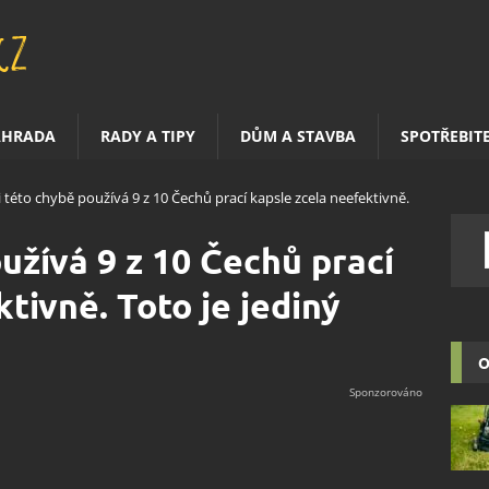
AHRADA
RADY A TIPY
DŮM A STAVBA
SPOTŘEBIT
i této chybě používá 9 z 10 Čechů prací kapsle zcela neefektivně.
užívá 9 z 10 Čechů prací
tivně. Toto je jediný
O