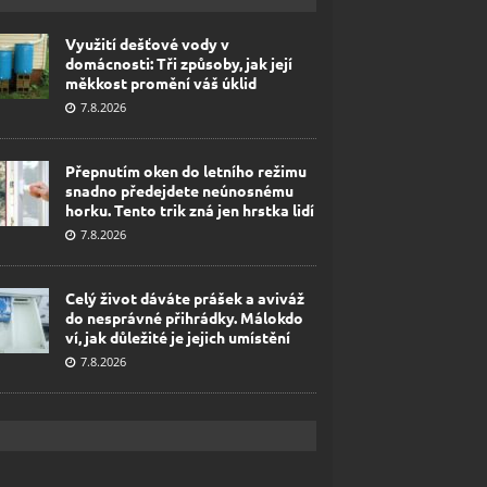
Využití dešťové vody v
domácnosti: Tři způsoby, jak její
měkkost promění váš úklid
7.8.2026
Přepnutím oken do letního režimu
snadno předejdete neúnosnému
horku. Tento trik zná jen hrstka lidí
7.8.2026
Celý život dáváte prášek a aviváž
do nesprávné přihrádky. Málokdo
ví, jak důležité je jejich umístění
7.8.2026