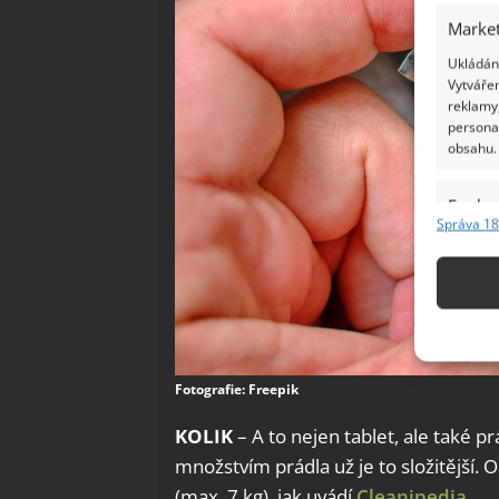
Market
Ukládání
Vytvářen
reklamy,
persona
obsahu.
Funkc
Správa 18
Přiřazov
Identifi
Použív
základ
Fotografie: Freepik
Zajišt
odstra
KOLIK
– A to nejen tablet, ale také prá
Ukládá
množstvím prádla už je to složitější.
(max. 7 kg), jak uvádí
Cleanipedia
.