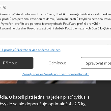
ing
 a/nebo přístup k informacím v zařízení, Použití omezených údajů k výběru rekla
í profilů pro personalizovanou reklamu, Používání profilů k výběru personalizov
 Vytváření profilů pro personalizovaný obsah, Používání profilů pro výběr
lizovaného obsahu, Rozvoj a zlepšování služeb, Použití omezených údajů k výběr
e
Vžd
11 prodejců
Přečtěte si více o těchto účelech
ání a kombinování údajů z jiných zdrojů údajů, Propojení různých zařízení,
kace zařízení na základě automaticky přenášených informací.
Spravovat mož
Příjmout
Odmítnout
ání přesných údajů o zeměpisné poloze, Identifikace zařízení na
Zásady cookies
Zásady používání cookies
Kontakt
ě aktivně vyžádaných informací.
ění bezpečnosti, předcházení a zjišťování podvodů a
ňování chyb, Poskytování a zobrazování reklamy a obsahu,
dla. U kapslí platí jedna na jeden prací cyklus, s
Vžd
ní a sdělování voleb ochrany osobních údajů.
 Obvykle se ale doporučuje optimálně 4 až 5 kg