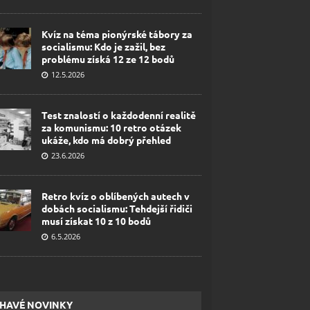
Kvíz na téma pionýrské tábory za
socialismu: Kdo je zažil, bez
problému získá 12 ze 12 bodů
12.5.2026
Test znalostí o každodenní realitě
za komunismu: 10 retro otázek
ukáže, kdo má dobrý přehled
23.6.2026
Retro kvíz o oblíbených autech v
dobách socialismu: Tehdejší řidiči
musí získat 10 z 10 bodů
6.5.2026
HAVÉ NOVINKY