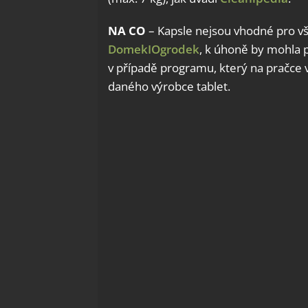
NA CO
– Kapsle nejsou vhodné pro vš
DomekIOgrodek
, k úhoně by mohla př
v případě programu, který na pračce v
daného výrobce tablet.