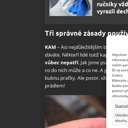
ručníky vžd
vyrazil dec
Tři správné zásady použív
KAM
– Asi nejdůležitějším bodem použ
dáváte. Někteří lidé totiž kapsle vklá
Abychom p
informací
vůbec nepatří
. Jak jsme psali již dř
našim par
co do nich může a co ne. A gelová kap
ID na tom
funkce.
bubnu pračky. Ale pozor, vždycky ji v
Kliknutím
prádlem!
budou pou
pomocí př
obrazovky
Statist
Ukládání
obsahu, 