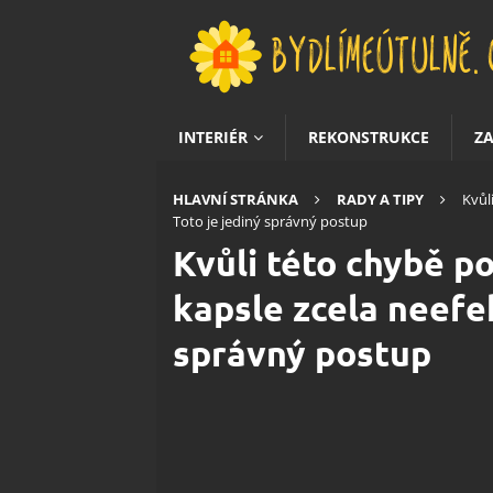
INTERIÉR
REKONSTRUKCE
Z
HLAVNÍ STRÁNKA
RADY A TIPY
Kvůl
Toto je jediný správný postup
Kvůli této chybě po
kapsle zcela neefek
správný postup