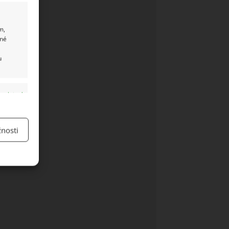
m,
ané
u
y aktivní
nosti
y aktivní