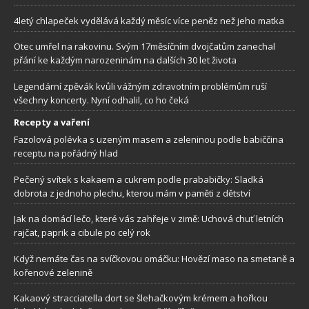
4letý chlapeček vydělává každý měsíc více peněz než jeho matka
Otec umřel na rakovinu. Svým 17měsíčním dvojčatům zanechal
přání ke každým narozeninám na dalších 30 let života
Legendární zpěvák kvůli vážným zdravotním problémům ruší
všechny koncerty. Nyní odhalil, co ho čeká
Recepty a vaření
Fazolová polévka s uzeným masem a zeleninou podle babiččina
receptu na pořádný hlad
Pečený svítek s kakaem a cukrem podle prababičky: Sladká
dobrota z jednoho plechu, kterou mám v paměti z dětství
Jak na domácí lečo, které vás zahřeje v zimě: Uchová chuť letních
rajčat, paprik a cibule po celý rok
Když nemáte čas na svíčkovou omáčku: Hovězí maso na smetaně a
kořenové zelenině
Kakaový stracciatella dort se šlehačkovým krémem a hořkou