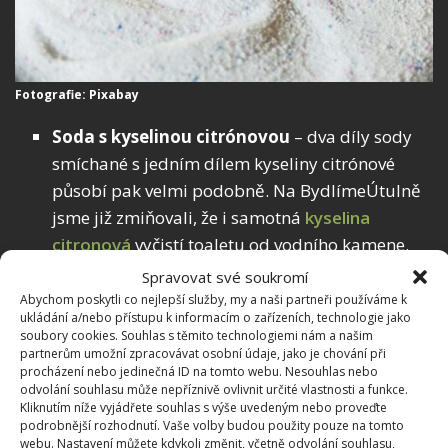
Fotografie: Pixabay
Soda s kyselinou citrónovou
– dva díly sody
smíchané s jedním dílem kyseliny citrónové
působí pak velmi podobně. Na BydlímeÚtulně
jsme již zmiňovali, že i samotná
kyselina
citronová
vyčistí toaletu od vodního kamene.
Ocet
– ocet, a především ten bílý, naředěný
Spravovat své soukromí
Abychom poskytli co nejlepší služby, my a naši partneři používáme k
trochou vody má také velmi dobré výsledky v
ukládání a/nebo přístupu k informacím o zařízeních, technologie jako
boji s vodním kamenem, pokud se nechá
soubory cookies. Souhlas s těmito technologiemi nám a našim
partnerům umožní zpracovávat osobní údaje, jako je chování při
dostatečně dlouhou chvíli působit.
procházení nebo jedinečná ID na tomto webu. Nesouhlas nebo
odvolání souhlasu může nepříznivě ovlivnit určité vlastnosti a funkce.
Kliknutím níže vyjádřete souhlas s výše uvedeným nebo proveďte
podrobnější rozhodnutí. Vaše volby budou použity pouze na tomto
webu. Nastavení můžete kdykoli změnit, včetně odvolání souhlasu,