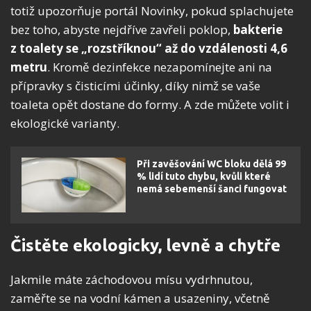
totiž upozorňuje portál Novinky, pokud splachujete
bez toho, abyste nejdříve zavřeli poklop,
bakterie
z toalety se „rozstříknou“ až do vzdálenosti 4,6
metru
. Kromě dezinfekce nezapomínejte ani na
přípravky s čisticími účinky, díky nimž se vaše
toaleta opět dostane do formy. A zde můžete volit i
ekologické varianty.
Při zavěšování WC bloku dělá 99
% lidí tuto chybu, kvůli které
nemá sebemenší šanci fungovat
Čistěte ekologicky, levně a chytře
Jakmile máte záchodovou mísu vydrhnutou,
zaměřte se na vodní kámen a usazeniny, včetně