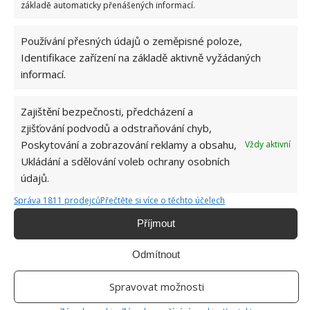
základě automaticky přenášených informací.
KOMENTOVAT
Používání přesných údajů o zeměpisné poloze,
Identifikace zařízení na základě aktivně vyžádaných
Hana Musilová
informací.
Do redakce Bydlimeutulne.cz se
přidala během svých studií a práce
Zajištění bezpečnosti, předcházení a
redaktorky ji tak nadchla, že se
zjišťování podvodů a odstraňování chyb,
rozhodla zůstat. Její v...
[Více o
Poskytování a zobrazování reklamy a obsahu,
Vždy aktivní
autorovi]
Ukládání a sdělování voleb ochrany osobních
údajů.
Správa 1811 prodejců
Přečtěte si více o těchto účelech
Příjmout
SOUVISEJÍCÍ ČLÁNKY
Odmítnout
Kdo je vyzkouší, už nebude chtít ty kupované z
Spravovat možnosti
obchodu. Extrémně účinné domácí prostředky
na čištění toalety. Zlikvidují všechny nečistoty a