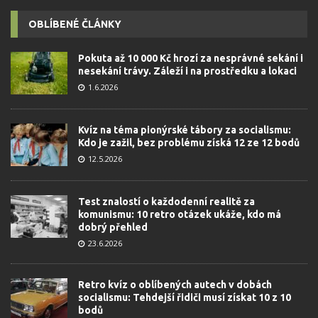
OBLÍBENÉ ČLÁNKY
Pokuta až 10 000 Kč hrozí za nesprávné sekání i
nesekání trávy. Záleží i na prostředku a lokaci
1.6.2026
Kvíz na téma pionýrské tábory za socialismu:
Kdo je zažil, bez problému získá 12 ze 12 bodů
12.5.2026
Test znalostí o každodenní realitě za
komunismu: 10 retro otázek ukáže, kdo má
dobrý přehled
23.6.2026
Retro kvíz o oblíbených autech v dobách
socialismu: Tehdejší řidiči musí získat 10 z 10
bodů