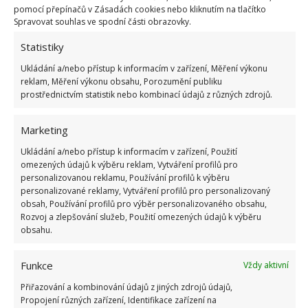
pomocí přepínačů v Zásadách cookies nebo kliknutím na tlačítko
Spravovat souhlas ve spodní části obrazovky.
Statistiky
Ukládání a/nebo přístup k informacím v zařízení, Měření výkonu
reklam, Měření výkonu obsahu, Porozumění publiku
prostřednictvím statistik nebo kombinací údajů z různých zdrojů.
Marketing
Ukládání a/nebo přístup k informacím v zařízení, Použití
omezených údajů k výběru reklam, Vytváření profilů pro
personalizovanou reklamu, Používání profilů k výběru
personalizované reklamy, Vytváření profilů pro personalizovaný
obsah, Používání profilů pro výběr personalizovaného obsahu,
Rozvoj a zlepšování služeb, Použití omezených údajů k výběru
obsahu.
ČIŠTĚNÍ
DOMÁCÍ PRÁCE
TOALETA
ZÁCHOD
Funkce
Vždy aktivní
Přiřazování a kombinování údajů z jiných zdrojů údajů,
Propojení různých zařízení, Identifikace zařízení na
Přidejte svůj názor