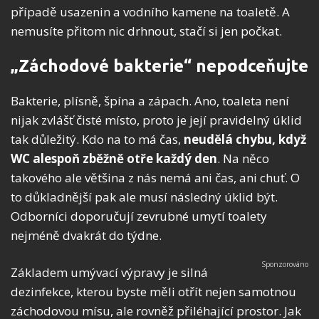
případě usazenin a vodního kamene na toaletě. A
nemusíte přitom nic drhnout, stačí si jen počkat.
„Záchodové bakterie“ nepodceňujte
Bakterie, plísně, špína a zápach. Ano, toaleta není
nijak zvlášť čisté místo, proto je její pravidelný úklid
tak důležitý. Kdo na to má čas,
neudělá chybu, když
WC alespoň zběžně otře každý den
. Na něco
takového ale většina z nás nemá ani čas, ani chuť. O
to důkladnější pak ale musí následný úklid být.
Odborníci doporučují zevrubné umytí toalety
nejméně dvakrát do týdne.
Základem umývací výpravy je silná
dezinfekce, kterou byste měli otřít nejen samotnou
záchodovou mísu, ale rovněž přiléhající prostor. Jak