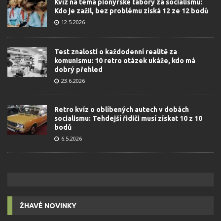
Kvíz na téma pionýrské tábory za socialismu:
Kdo je zažil, bez problému získá 12 ze 12 bodů
12.5.2026
Test znalostí o každodenní realitě za
komunismu: 10 retro otázek ukáže, kdo má
dobrý přehled
23.6.2026
Retro kvíz o oblíbených autech v dobách
socialismu: Tehdejší řidiči musí získat 10 z 10
bodů
6.5.2026
ŽHAVÉ NOVINKY