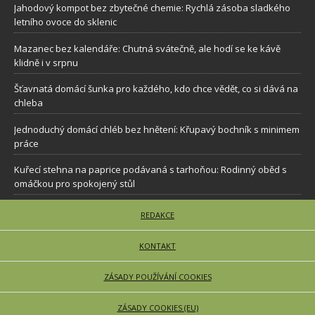
Jahodový kompot bez zbytečné chemie: Rychlá zásoba sladkého
letního ovoce do sklenic
Mazanec bez kalendáře: Chutná svátečně, ale hodí se ke kávě
klidně i v srpnu
Šťavnatá domácí šunka pro každého, kdo chce vědět, co si dává na
chleba
Jednoduchý domácí chléb bez hnětení: Křupavý bochník s minimem
práce
Kuřecí stehna na paprice podávaná s tarhoňou: Rodinný oběd s
omáčkou pro spokojený stůl
REDAKCE
KONTAKT
ZÁSADY POUŽÍVÁNÍ COOKIES
ZÁSADY COOKIES (EU)