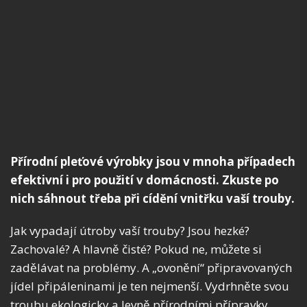
Přírodní pleťové výrobky jsou v mnoha případech
efektivní i pro použití v domácnosti. Zkuste po
nich sáhnout třeba při cídění vnitřku vaší trouby.
Jak vypadají útroby vaší trouby? Jsou hezké?
Zachovalé? A hlavně čisté? Pokud ne, můžete si
zadělávat na problémy. A „ovonění“ připravovaných
jídel připáleninami je ten nejmenší. Vydrhněte svou
troubu ekologicky a levně přírodními přípravky.