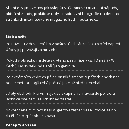
Sháníte zajímavé tipy jak vylepšit Váš domov? Originální nápady,
aktuální trendy, praktické rady i inspirativní fotografie najdete na
stránkách internetového magazínu
Bydlimeutulne.cz
.
Lidé a svět
Po návratu z dovolené ho v poštovní schránce čekalo překvapení.
Úřady jej považují za mrtvého
Pokud v obrázku najdete skrytého psa, máte vyšší IQ než 97 %
Čechů. Do 15 sekund uspějí jen géniové
Po extrémních vedrech přijde prudká změna: V příštích dnech nás
podle meteorologů čeká počasí, jaké už nikdo nečekal
57letý obchodník si všiml, jak se skupina lidí naváží do policie. Z
lásky ke své zemi se jich ihned zastal
Novorozené miminko našli v igelitové tašce v lese. Rodiče se ho
chtěli tímto způsobem zbavit
Recepty a vaření