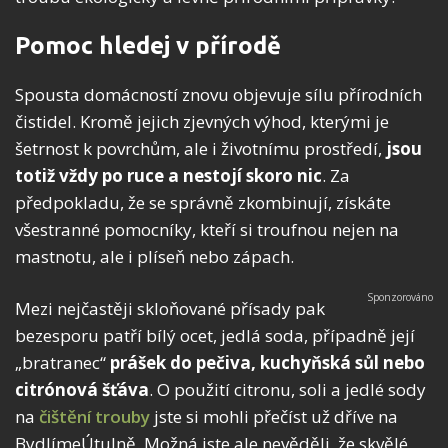
Pomoc hledej v přírodě
Spousta domácností znovu objevuje sílu přírodních
čistidel. Kromě jejich zjevných výhod, kterými je
šetrnost k povrchům, ale i životnímu prostředí,
jsou
totiž vždy po ruce a nestojí skoro nic
. Za
předpokladu, že se správně zkombinují, získáte
všestranné pomocníky, kteří si troufnou nejen na
mastnotu, ale i plíseň nebo zápach.
Mezi nejčastěji skloňované přísady pak
bezesporu patří bílý ocet, jedlá soda, případně její
„bratranec“
prášek do pečiva, kuchyňská sůl nebo
citrónová šťáva
. O použití citronu, soli a jedlé sody
na
čištění trouby
jste si mohli přečíst už dříve na
BydlímeÚtulně. Možná jste ale nevěděli, že skvělé