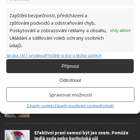
možné najít v j...
[Více o autorovi]
Zajištění bezpečnosti, předcházení a
zjišťování podvodů a odstraňování chyb,
Poskytování a zobrazování reklamy a obsahu,
Vždy aktivní
Ukládání a sdělování voleb ochrany osobních
údajů.
SOUVISEJÍCÍ ČLÁNKY
Správa 1811 prodejců
Přečtěte si více o těchto účelech
Příjmout
Jak jednoduše a efektivně zvládnout úklid
domácnosti bez zbytečného trápení
Odmítnout
Spravovat možnosti
Konec trápení se zdlouhavým mytím špinavého
Zásady cookies
Zásady používání cookies
Kontakt
plechu. Zapečená mastnota zmizí raz dva
Efektivní praní nemusí být jen snem. Pomůže
jedlá soda nebo kuchyňská sůl