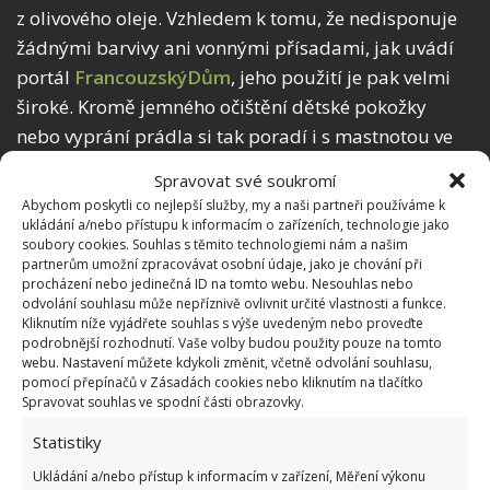
z olivového oleje. Vzhledem k tomu, že nedisponuje
žádnými barvivy ani vonnými přísadami, jak uvádí
portál
FrancouzskýDům
, jeho použití je pak velmi
široké. Kromě jemného očištění dětské pokožky
nebo vyprání prádla si tak poradí i s mastnotou ve
vaší troubě. Stačí ho přidat k teplé vodě a nečistoty
Spravovat své soukromí
půjdou dolů samy.
Abychom poskytli co nejlepší služby, my a naši partneři používáme k
ukládání a/nebo přístupu k informacím o zařízeních, technologie jako
soubory cookies. Souhlas s těmito technologiemi nám a našim
partnerům umožní zpracovávat osobní údaje, jako je chování při
procházení nebo jedinečná ID na tomto webu. Nesouhlas nebo
odvolání souhlasu může nepříznivě ovlivnit určité vlastnosti a funkce.
Kliknutím níže vyjádřete souhlas s výše uvedeným nebo proveďte
podrobnější rozhodnutí. Vaše volby budou použity pouze na tomto
webu. Nastavení můžete kdykoli změnit, včetně odvolání souhlasu,
pomocí přepínačů v Zásadách cookies nebo kliknutím na tlačítko
Spravovat souhlas ve spodní části obrazovky.
Statistiky
Ukládání a/nebo přístup k informacím v zařízení, Měření výkonu