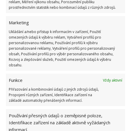
reklam, Měření výkonu obsahu, Porozumění publiku
prostřednictvím statistik nebo kombinací údajů z různých zdrojů.
Marketing
Ukládání a/nebo přístup k informacím v zařízení, Použití
omezených údajů k výběru reklam, Vytváření profilů pro
personalizovanou reklamu, Používání profilů k výběru
ČIŠTĚNÍ
ČIŠTĚNÍ TROUBY
DOMÁCÍ PRÁCE
personalizované reklamy, Vytváření profilů pro personalizovaný
obsah, Používání profilů pro výběr personalizovaného obsahu,
TROUBA
ÚKLID
Rozvoj a zlepšování služeb, Použití omezených údajů k výběru
obsahu.
Přidejte svůj názor
Funkce
Vždy aktivní
KOMENTOVAT
Přiřazování a kombinování údajů z jiných zdrojů údajů,
Propojení různých zařízení, Identifikace zařízení na
základě automaticky přenášených informací.
Jiří Kolář
Používání přesných údajů o zeměpisné poloze,
Absolvent České zemědělské
univerzity, který je již od malička
Identifikace zařízení na základě aktivně vyžádaných
velkým kutilem. V podstatě vše, co je
informací.