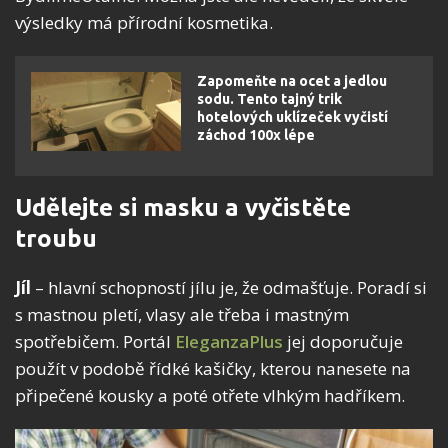
výsledky má přírodní kosmetika.
Zapomeňte na ocet a jedlou
sodu. Tento tajný trik
hotelových uklízeček vyčistí
záchod 100x lépe
Udělejte si masku a vyčistěte
troubu
Jíl
– hlavní schopností jílu je, že odmašťuje. Poradí si
s mastnou pletí, vlasy ale třeba i mastným
spotřebičem. Portál
EleganzaPlus
jej doporučuje
použít v podobě řídké kašičky, kterou nanesete na
připečené kousky a poté otřete vlhkým hadříkem.