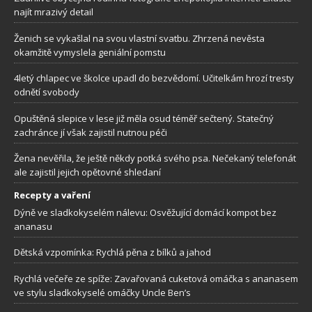
najít mrazivý detail
Ženich se vykašlal na svou vlastní svatbu. Zhrzená nevěsta
okamžitě vymyslela geniální pomstu
4letý chlapec ve školce upadl do bezvědomí. Učitelkám hrozí tresty
odnětí svobody
Opuštěná slepice v lese již měla osud téměř sečtený. Statečný
zachránce jí však zajistil nutnou péči
Žena nevěřila, že ještě někdy potká svého psa. Nečekaný telefonát
ale zajistil jejich opětovné shledaní
Recepty a vaření
Dýně ve sladkokyselém nálevu: Osvěžující domácí kompot bez
ananasu
Dětská vzpomínka: Rychlá pěna z bílků a jahod
Rychlá večeře ze spíže: Zavařovaná cuketová omáčka s ananasem
ve stylu sladkokyselé omáčky Uncle Ben’s