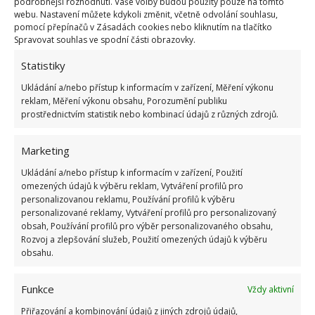
podrobnější rozhodnutí. Vaše volby budou použity pouze na tomto
webu. Nastavení můžete kdykoli změnit, včetně odvolání souhlasu,
pomocí přepínačů v Zásadách cookies nebo kliknutím na tlačítko
Spravovat souhlas ve spodní části obrazovky.
Statistiky
Ukládání a/nebo přístup k informacím v zařízení, Měření výkonu
reklam, Měření výkonu obsahu, Porozumění publiku
prostřednictvím statistik nebo kombinací údajů z různých zdrojů.
Marketing
Ukládání a/nebo přístup k informacím v zařízení, Použití
omezených údajů k výběru reklam, Vytváření profilů pro
personalizovanou reklamu, Používání profilů k výběru
personalizované reklamy, Vytváření profilů pro personalizovaný
obsah, Používání profilů pro výběr personalizovaného obsahu,
Rozvoj a zlepšování služeb, Použití omezených údajů k výběru
obsahu.
Funkce
Vždy aktivní
MRAZÁK
MRAŽENÉ POTRAVINY
Přiřazování a kombinování údajů z jiných zdrojů údajů,