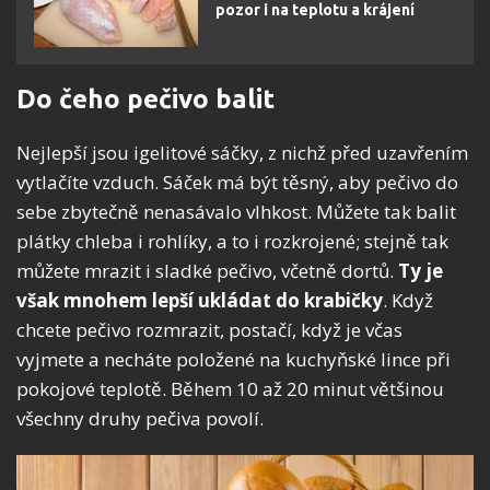
pozor i na teplotu a krájení
Do čeho pečivo balit
Nejlepší jsou igelitové sáčky, z nichž před uzavřením
vytlačíte vzduch. Sáček má být těsný, aby pečivo do
sebe zbytečně nenasávalo vlhkost. Můžete tak balit
plátky chleba i rohlíky, a to i rozkrojené; stejně tak
můžete mrazit i sladké pečivo, včetně dortů.
Ty je
však mnohem lepší ukládat do krabičky
. Když
chcete pečivo rozmrazit, postačí, když je včas
vyjmete a necháte položené na kuchyňské lince při
pokojové teplotě. Během 10 až 20 minut většinou
všechny druhy pečiva povolí.