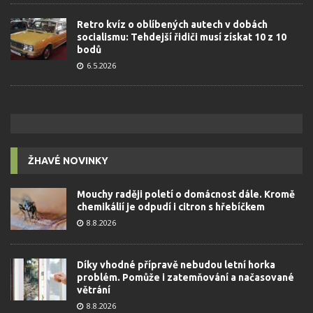
Retro kvíz o oblíbených autech v dobách
socialismu: Tehdejší řidiči musí získat 10 z 10
bodů
6.5.2026
ŽHAVÉ NOVINKY
Mouchy raději poletí o domácnost dále. Kromě
chemikálií je odpudí i citron s hřebíčkem
8.8.2026
Díky vhodné přípravě nebudou letní horka
problém. Pomůže i zatemňování a načasované
větrání
8.8.2026