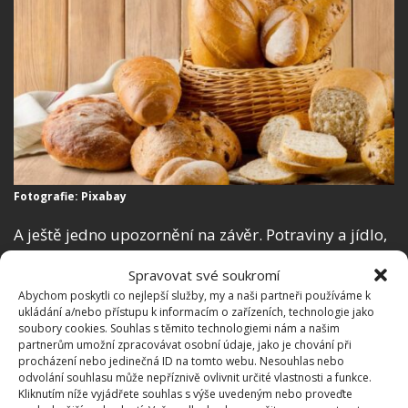
Fotografie: Pixabay
A ještě jedno upozornění na závěr. Potraviny a jídlo,
které jste už jednou z mrazničky vyjmuli a
Spravovat své soukromí
rozmrazili, už
nikdy opakovaně nezamrazujte
. Na
Abychom poskytli co nejlepší služby, my a naši partneři používáme k
BydlímeÚtulně jsme také v minulosti napsali, jak
ukládání a/nebo přístupu k informacím o zařízeních, technologie jako
soubory cookies. Souhlas s těmito technologiemi nám a našim
byste měli
uspořádat potraviny v lednici
. Je totiž
partnerům umožní zpracovávat osobní údaje, jako je chování při
nutné rozložit je podle jednotlivých tepelných zón.
procházení nebo jedinečná ID na tomto webu. Nesouhlas nebo
odvolání souhlasu může nepříznivě ovlivnit určité vlastnosti a funkce.
Kliknutím níže vyjádřete souhlas s výše uvedeným nebo proveďte
Zdroje:
TerazGotuje
,
TasteOfHome