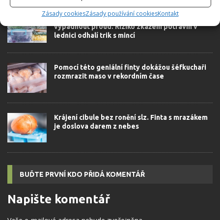
Zásady cookies
Zásady používání cookies
Kontakt
Během delší doby mimo domov může
vypadnout proud. Riziko zkažení potravin v
lednici odhalí trik s mincí
Pomocí této geniální finty dokážou šéfkuchaři
rozmrazit maso v rekordním čase
Krájení cibule bez ronění slz. Finta s mrazákem
je doslova darem z nebes
BUĎTE PRVNÍ KDO PŘIDÁ KOMENTÁŘ
Napište komentář