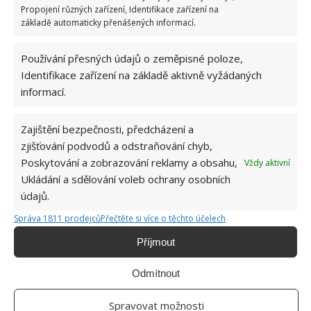
Propojení různých zařízení, Identifikace zařízení na
MRAŽENÍ POTRAVIN
PEČIVO
základě automaticky přenášených informací.
Přidejte svůj názor
Používání přesných údajů o zeměpisné poloze,
KOMENTOVAT
Identifikace zařízení na základě aktivně vyžádaných
informací.
Hana Musilová
Zajištění bezpečnosti, předcházení a
zjišťování podvodů a odstraňování chyb,
Do redakce Bydlimeutulne.cz se
přidala během svých studií a práce
Poskytování a zobrazování reklamy a obsahu,
Vždy aktivní
redaktorky ji tak nadchla, že se
Ukládání a sdělování voleb ochrany osobních
rozhodla zůstat. Její v...
[Více o
údajů.
autorovi]
Správa 1811 prodejců
Přečtěte si více o těchto účelech
Příjmout
Odmítnout
SOUVISEJÍCÍ ČLÁNKY
Spravovat možnosti