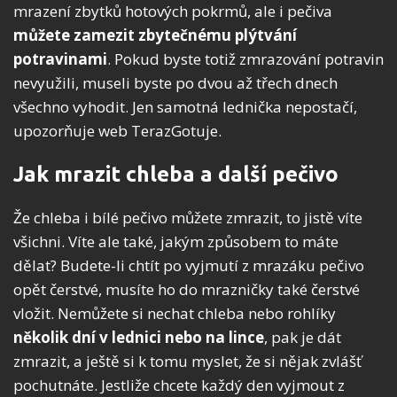
mrazení zbytků hotových pokrmů, ale i pečiva
můžete zamezit zbytečnému plýtvání
potravinami
. Pokud byste totiž zmrazování potravin
nevyužili, museli byste po dvou až třech dnech
všechno vyhodit. Jen samotná lednička nepostačí,
upozorňuje web TerazGotuje.
Jak mrazit chleba a další pečivo
Že chleba i bílé pečivo můžete zmrazit, to jistě víte
všichni. Víte ale také, jakým způsobem to máte
dělat? Budete-li chtít po vyjmutí z mrazáku pečivo
opět čerstvé, musíte ho do mrazničky také čerstvé
vložit. Nemůžete si nechat chleba nebo rohlíky
několik dní v lednici nebo na lince
, pak je dát
zmrazit, a ještě si k tomu myslet, že si nějak zvlášť
pochutnáte. Jestliže chcete každý den vyjmout z