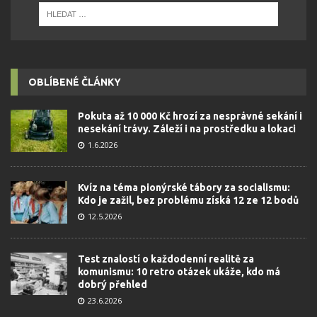
OBLÍBENÉ ČLÁNKY
Pokuta až 10 000 Kč hrozí za nesprávné sekání i
nesekání trávy. Záleží i na prostředku a lokaci
1.6.2026
Kvíz na téma pionýrské tábory za socialismu:
Kdo je zažil, bez problému získá 12 ze 12 bodů
12.5.2026
Test znalostí o každodenní realitě za
komunismu: 10 retro otázek ukáže, kdo má
dobrý přehled
23.6.2026