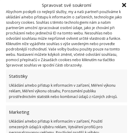
způsobem, radí web
HomeInCube
. Pokud jdou okna
Spravovat své soukromí
zavírat lehce, máte nastaven letní režim; jestliže
Abychom poskytli co nejlepší služby, my a naši partneři používáme k
ukládání a/nebo přístupu k informacím o zařízeních, technologie jako
musíte k zavření okna použít sílu a pořádně přitlačit,
soubory cookies. Souhlas s těmito technologiemi nám a našim
máte
zimní nastavení. Tehdy je okno pevněji
partnerům umožní zpracovávat osobní údaje, jako je chování při
procházení nebo jedinečná ID na tomto webu. Nesouhlas nebo
přitlačeno ke gumovému těsnění
, díky čemuž
odvolání souhlasu může nepříznivě ovlivnit určité vlastnosti a funkce.
dosáhnete efektivnějších izolačních vlastností okna.
Kliknutím níže vyjádřete souhlas s výše uvedeným nebo proveďte
podrobnější rozhodnutí. Vaše volby budou použity pouze na tomto
Jestliže režim nastavení oken měníte pravidelně 2x
webu. Nastavení můžete kdykoli změnit, včetně odvolání souhlasu,
ročně, doporučuje se čepy namazat technickou
pomocí přepínačů v Zásadách cookies nebo kliknutím na tlačítko
Spravovat souhlas ve spodní části obrazovky.
vazelínou.
Statistiky
Abyste v letních vedrech omezili horko ve svém bytě,
Ukládání a/nebo přístup k informacím v zařízení, Měření výkonu
radili jsme na BydlímeÚtulně, že můžete na okna
reklam, Měření výkonu obsahu, Porozumění publiku
prostřednictvím statistik nebo kombinací údajů z různých zdrojů.
instalovat
termodeky, s jejichž pomocí ochladíte
v létě místnost
, kam slunce svítí přímo.
Marketing
Ukládání a/nebo přístup k informacím v zařízení, Použití
omezených údajů k výběru reklam, Vytváření profilů pro
personalizovanou reklamu, Používání profilů k výběru