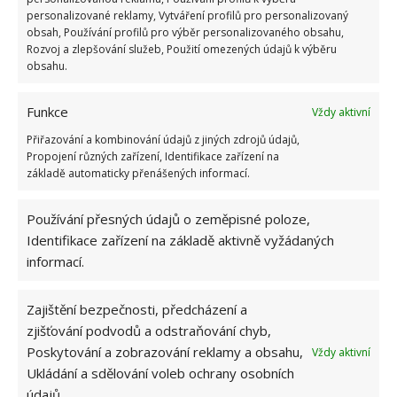
personalizované reklamy, Vytváření profilů pro personalizovaný
obsah, Používání profilů pro výběr personalizovaného obsahu,
Rozvoj a zlepšování služeb, Použití omezených údajů k výběru
obsahu.
Funkce
Vždy aktivní
Přiřazování a kombinování údajů z jiných zdrojů údajů,
Propojení různých zařízení, Identifikace zařízení na
základě automaticky přenášených informací.
Používání přesných údajů o zeměpisné poloze,
Identifikace zařízení na základě aktivně vyžádaných
informací.
JARO
OKNA
SEŘÍZENÍ
Zajištění bezpečnosti, předcházení a
zjišťování podvodů a odstraňování chyb,
Poskytování a zobrazování reklamy a obsahu,
Přidejte svůj názor
Vždy aktivní
Ukládání a sdělování voleb ochrany osobních
KOMENTOVAT
údajů.