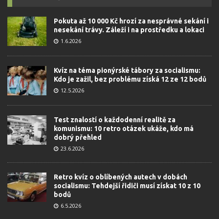
Pokuta až 10 000 Kč hrozí za nesprávné sekání i
nesekání trávy. Záleží i na prostředku a lokaci
1.6.2026
Kvíz na téma pionýrské tábory za socialismu:
Kdo je zažil, bez problému získá 12 ze 12 bodů
12.5.2026
Test znalostí o každodenní realitě za
komunismu: 10 retro otázek ukáže, kdo má
dobrý přehled
23.6.2026
Retro kvíz o oblíbených autech v dobách
socialismu: Tehdejší řidiči musí získat 10 z 10
bodů
6.5.2026