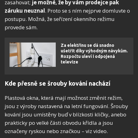
zasahovat;
je možné, že by vám prodejce pak
záruku neuznal
. Proto se s ním nejprve domluvte o
postupu. Možná, že seřízení okenního režimu
provede sám.
Za elektřinu se dá snadno
ušetřit díky výhodným návykům.
Rozpočtu uleví i odpojená
televize
Kde přesně se šrouby kování nachází
Plastová okna, která mají možnost změnit režim,
jsou z výroby nastavená na letní fungování. Šrouby
kování jsou umístěny buď v blízkosti kličky, anebo
prakticky po velké části obvodu křídla a jsou
označeny ryskou nebo značkou – viz video.