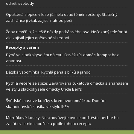
odnětí svobody
Opuštěná slepice v lese již měla osud téměř sečtený. Statečný
zachránce jí však zajistil nutnou péči
Žena nevěřila, že ještě někdy potká svého psa. Nečekaný telefonát
ale zajistil jejich opětovné shledaní
Recepty a vaření
Dýně ve sladkokyselém nálevu: Osvěžující domácí kompot bez
ananasu
Dětská vzpomínka: Rychlá pěna z bílků a jahod
Rychlá večeře ze spíže: Zavařovaná cuketová omáčka s ananasem
ve stylu sladkokyselé omáčky Uncle Ben’s
Švédské masové kuličky s krémovou omáčkou: Domácí
skandinávská klasika ve stylu IKEA
Meruňkové kostky: Neschovávejte ovoce pod těsto, nechte ho
zazářit v letním moučníku podle tohoto receptu