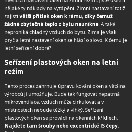
měsících nastavení oken na zimní režim, jistě ušetřil
nějaké ty náklady na vytápění. Zimní nastavení totiž
zajistí
větší přítlak oken k rámu, díky čemuž
žádné zbytečné teplo z bytu neunikne
. A také
neproniká chladný vzduch do bytu. Zima je však
pryč a letní nastavení oken se hlásí o slovo. K čemu je
letní seřízení dobré?
Seřízení plastových oken na letní
režim
Tento proces zahrnuje úpravu kování oken a většina
výrobců ji umožňuje. Bude tak fungovat nepatrná
mikroventilace, vzduch může cirkulovat a v
místnostech nebude těžký a vlhký. Seřízení
plastových oken se provádí na okenních křídlech.
Najdete tam šrouby nebo excentrické IS čepy,