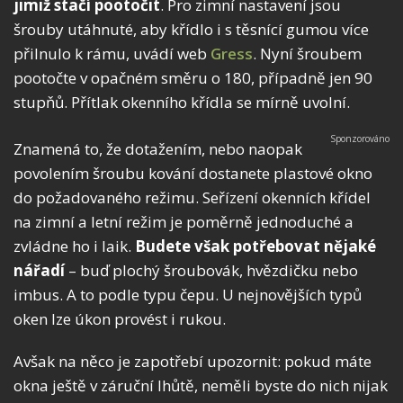
jimiž stačí pootočit
. Pro zimní nastavení jsou
šrouby utáhnuté, aby křídlo i s těsnící gumou více
přilnulo k rámu, uvádí web
Gress
. Nyní šroubem
pootočte v opačném směru o 180, případně jen 90
stupňů. Přítlak okenního křídla se mírně uvolní.
Znamená to, že dotažením, nebo naopak
povolením šroubu kování dostanete plastové okno
do požadovaného režimu. Seřízení okenních křídel
na zimní a letní režim je poměrně jednoduché a
zvládne ho i laik.
Budete však potřebovat nějaké
nářadí
– buď plochý šroubovák, hvězdičku nebo
imbus. A to podle typu čepu. U nejnovějších typů
oken lze úkon provést i rukou.
Avšak na něco je zapotřebí upozornit: pokud máte
okna ještě v záruční lhůtě, neměli byste do nich nijak