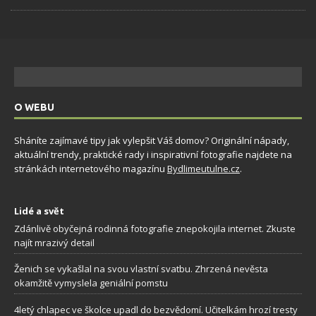
O WEBU
Sháníte zajímavé tipy jak vylepšit Váš domov? Originální nápady,
aktuální trendy, praktické rady i inspirativní fotografie najdete na
stránkách internetového magazínu
Bydlimeutulne.cz
.
Lidé a svět
Zdánlivě obyčejná rodinná fotografie znepokojila internet. Zkuste
najít mrazivý detail
Ženich se vykašlal na svou vlastní svatbu. Zhrzená nevěsta
okamžitě vymyslela geniální pomstu
4letý chlapec ve školce upadl do bezvědomí. Učitelkám hrozí tresty