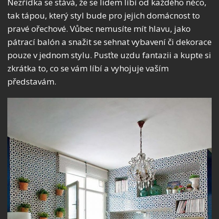
Nezřídka se stává, že se lidem líbí od každého něco,
tak tápou, který styl bude pro jejich domácnost to
pravé ořechové. Vůbec nemusíte mít hlavu, jako
pátrací balón a snažit se sehnat vybavení či dekorace
pouze v jednom stylu. Pusťte uzdu fantazii a kupte si
zkrátka to, co se vám líbí a vyhojuje vaším
představám.