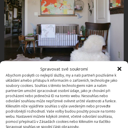
Spravovat své soukromí
Abychom poskytli co nejlepší služby, my a naši partneři používáme k
ukládání a/nebo přístupu k informacím o zařízeních, technologie jako
soubory cookies. Souhlas s těmito technologiemi nám a našim
partnerům umožní zpracovávat osobní údaje, jako je chování při
procházení nebo jedinečná ID na tomto webu. Nesouhlas nebo
odvolání souhlasu může nepříznivě ovlivnit určité vlastnosti a funkce.
Kliknutím níže vyjádřete souhlas s výše uvedeným nebo proveďte
podrobnější rozhodnutí. Vaše volby budou použity pouze na tomto
webu. Nastavení můžete kdykoli změnit, včetně odvolání souhlasu,
Komu tento styl bude sedět?
pomocí přepínačů v Zásadách cookies nebo kliknutím na tlačítko
Spravovat souhlas ve spodní části obrazovky.