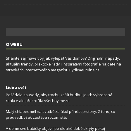
O WEBU
Sháníte zajímavé tipy jak vylepšit Váš domov? Originální nápady,
aktuální trendy, praktické rady i inspirativní fotografie najdete na
stránkách internetového magazínu
Bydlimeutulne.cz
.
Lidé a svět
Požádala sousedy, aby trochu ztišili hudbu. Jejich vyhrocená
reakce ale překročila všechny meze
Malý chlapec měl na svatbě za úkol přinést prsteny. Z toho, co
předvedl, však zůstává rozum stát
V domě své babičky objevil po dlouhé době skrytý pokoj