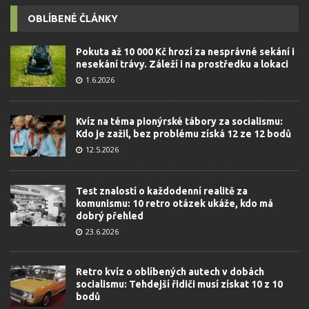
OBLÍBENÉ ČLÁNKY
Pokuta až 10 000 Kč hrozí za nesprávné sekání i
nesekání trávy. Záleží i na prostředku a lokaci
1.6.2026
Kvíz na téma pionýrské tábory za socialismu:
Kdo je zažil, bez problému získá 12 ze 12 bodů
12.5.2026
Test znalostí o každodenní realitě za
komunismu: 10 retro otázek ukáže, kdo má
dobrý přehled
23.6.2026
Retro kvíz o oblíbených autech v dobách
socialismu: Tehdejší řidiči musí získat 10 z 10
bodů