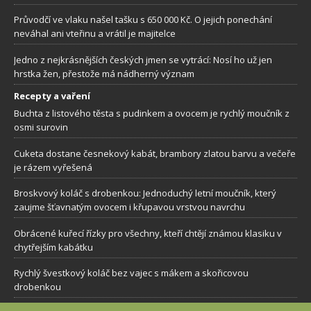
Průvodčí ve vlaku našel tašku s 650 000 Kč. O jejich ponechání
neváhal ani vteřinu a vrátil je majitelce
Jedno z nejkrásnějších českých jmen se vytrácí: Nosí ho už jen
hrstka žen, přestože má nádherný význam
Recepty a vaření
Buchta z listového těsta s pudinkem a ovocem je rychlý moučník z
osmi surovin
Cuketa dostane česnekový kabát, brambory zlatou barvu a večeře
je rázem vyřešená
Broskvový koláč s drobenkou: Jednoduchý letní moučník, který
zaujme šťavnatým ovocem i křupavou vrstvou navrchu
Obrácené kuřecí řízky pro všechny, kteří chtějí známou klasiku v
chytřejším kabátku
Rychlý švestkový koláč bez vajec s mákem a skořicovou
drobenkou