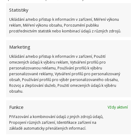
Jestliže nemáte žádný konkrétní styl, který by pro vás
Statistiky
znamenal naprostou jedničku a nemůžete se
Ukládání a/nebo přístup k informacím v zařízení, Měření výkonu
rozhodnout pro jeden směr, pak FUSION bude sedět
reklam, Měření výkonu obsahu, Porozumění publiku
prostřednictvím statistik nebo kombinací údajů z různých zdrojů.
právě vám. Dokážou-li vás nadchnout ekologické a
přírodní materiály, ale zároveň se vám líbí i něco
Marketing
moderního, něco obstarožního a zvětralého, pak
hurá do zařizování.
Ukládání a/nebo přístup k informacím v zařízení, Použití
omezených údajů k výběru reklam, Vytváření profilů pro
personalizovanou reklamu, Používání profilů k výběru
personalizované reklamy, Vytváření profilů pro personalizovaný
obsah, Používání profilů pro výběr personalizovaného obsahu,
Rozvoj a zlepšování služeb, Použití omezených údajů k výběru
obsahu.
Funkce
Vždy aktivní
Přiřazování a kombinování údajů z jiných zdrojů údajů,
Propojení různých zařízení, Identifikace zařízení na
základě automaticky přenášených informací.