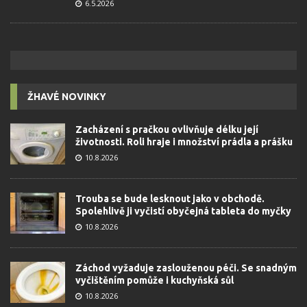
6.5.2026
ŽHAVÉ NOVINKY
Zacházení s pračkou ovlivňuje délku její
životnosti. Roli hraje i množství prádla a prášku
10.8.2026
Trouba se bude lesknout jako v obchodě.
Spolehlivě ji vyčistí obyčejná tableta do myčky
10.8.2026
Záchod vyžaduje zaslouženou péči. Se snadným
vyčištěním pomůže i kuchyňská sůl
10.8.2026