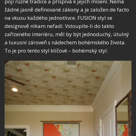
pojí různé tradice a přispívá k jejich mísení. Nemá
žádné jasně definované zákony a je založen de facto
na vkusu každého jednotlivce. FUSION styl se
designově nikam neřadí. Vstoupíte-li do takto
zařízeného interiéru, měl by být jednoduchý, útulný
a luxusní zároveň s nádechem bohémského života.
To je pro tento styl klíčové – bohémský styl.