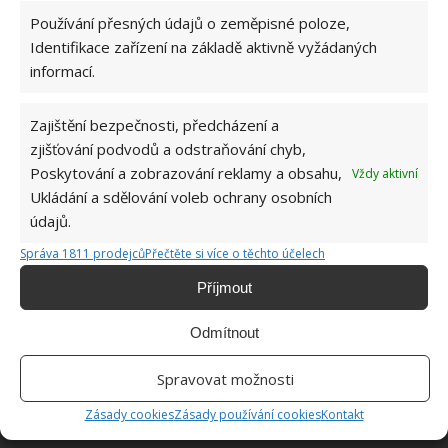
Používání přesných údajů o zeměpisné poloze,
Identifikace zařízení na základě aktivně vyžádaných
informací.
Jde jen o to, aby interiér nepůsobil hodně rozhádaně
a chaoticky. Musíte šikovně skloubit tyto styly, aby
Zajištění bezpečnosti, předcházení a
vypadalo, že se doplňují. Naopak tento styl nesedne
zjišťování podvodů a odstraňování chyb,
těm, kterým vadí nesourodost a rozháranost. Ovšem
Poskytování a zobrazování reklamy a obsahu,
Vždy aktivní
Ukládání a sdělování voleb ochrany osobních
nenechte se zmást – FUSION neznamená chaos. Měl
údajů.
by mít styl a řád. Ačkoliv se jedná o různorodost,
musí se zařizovat s rozmyslem. Pro zbrklost není
Správa 1811 prodejců
Přečtěte si více o těchto účelech
místo.
Příjmout
Obrázky: bestdesignideas.com
Odmítnout
Spravovat možnosti
Zásady cookies
Zásady používání cookies
Kontakt