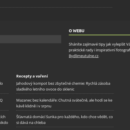
O WEBU
Sháníte zajímavé tipy jak vylepšit 
praktické rady i inspirativní fotog
Bydlimeutulne.cz
.
Recepty a vaření
lo
Jahodový kompot bez zbytečné chemie: Rychlá zásoba
sladkého letního ovoce do sklenic
IQ
Mazanec bez kalendáře: Chutná svátečně, ale hodí se ke
kávě klidně i v srpnu
tích
Šťavnatá domácí šunka pro každého, kdo chce vědět, co
nikdo
si dává na chleba