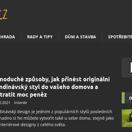
AHRADA
RADY A TIPY
DŮM A STAVBA
SPOTŘEBIT
noduché způsoby, jak přinést originální
ndinávský styl do vašeho domova a
tratit moc peněz
O
2.2021
Interiér
inávský design je jedním z populárních stylů posledních
Snadno si ho můžete vytvořit také u sebe doma, stejně jako
interiérové designy z celého světa.