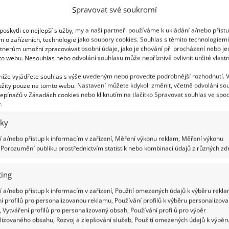
.2020
Interiér
Spravovat své soukromí
alistický skandinávský styl bydlení je při rekonstrukcích
jedním z těch vůbec nejžádanějších. Pro svůj
oskytli co nejlepší služby, my a naši partneři používáme k ukládání a/nebo příst
okojový byt o rozloze necelých šedesáti metrů
m o zařízeních, technologie jako soubory cookies. Souhlas s těmito technologiem
tnerům umožní zpracovávat osobní údaje, jako je chování při procházení nebo j
ečních se ho rozhodla použít i mladá žena, která si navíc
to webu. Nesouhlas nebo odvolání souhlasu může nepříznivě ovlivnit určité vlastn
rý design interiéru navrhla sama.
 níže vyjádřete souhlas s výše uvedeným nebo proveďte podrobnější rozhodnutí. 
žity pouze na tomto webu. Nastavení můžete kdykoli změnit, včetně odvolání so
tikální koupelna má své kouzlo v
epínačů v Zásadách cookies nebo kliknutím na tlačítko Spravovat souhlas ve spod
.
žitých materiálech a detailech
iky
.2020
Interiér
kální neboli venkovský styl patří poslední dobou k velmi
 a/nebo přístup k informacím v zařízení, Měření výkonu reklam, Měření výkonu
Porozumění publiku prostřednictvím statistik nebo kombinací údajů z různých zdr
eným, a to i když se řeší koupelna. Je určitou protiváhou
o uspěchaného života, svými materiály, především
m a kamenem, nás navrací zpátky do starých časů. Hitem
ing
snosti se stávají rustikální koupelny, které nabízejí
 a/nebo přístup k informacím v zařízení, Použití omezených údajů k výběru rekla
lí a příjemnou atmosféru, po které po těžkém dni v práci
í profilů pro personalizovanou reklamu, Používání profilů k výběru personalizov
íme.
 Vytváření profilů pro personalizovaný obsah, Používání profilů pro výběr
lizovaného obsahu, Rozvoj a zlepšování služeb, Použití omezených údajů k výběr