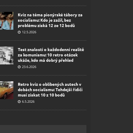
Kvíz na téma pionýrské tábory za
socialismu: Kdo je zažil, bez
problému získá 12 ze 12 bodů
12.5.2026
Test znalostí o každodenní realitě
za komunismu: 10 retro otázek
ukáže, kdo má dobrý přehled
23.6.2026
Retro kvíz o oblíbených autech v
dobách socialismu: Tehdejší řidiči
musí získat 10 z 10 bodů
6.5.2026