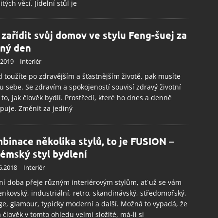
itých věcí. Jídelní stůl je
 zařídit svůj domov ve stylu Feng-šuej za
iný den
.2019
Interiér
 toužíte po zdravějším a šťastnějším životě, pak musíte
 u sebe. Se zdravím a spokojeností souvisí zdravý životní
a to, jak člověk bydlí. Prostředí, které ho dnes a denně
puje. Změnit za jediný
binace několika stylů, to je FUSION –
émský styl bydlení
6.2018
Interiér
í doba přeje různým interiérovým stylům, ať už se vám
venkovský, industriální, retro, skandinávský, středomořský,
ge, glamour, typicky moderní a další. Možná to vypadá, že
 člověk v tomto ohledu velmi složité, má-li si