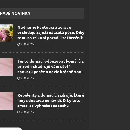
HAVÉ NOVINKY
Nádherně kvetoucí a zdravé
orchideje zajistí náležitá péče. Díky
tomuto triku si poradí i začátečník
8.8.2026
Tento domácí odpuzovač komárů z
přírodních zdrojů vám ušetří
spoustu peněz a navíc krásně voní
8.8.2026
Repelenty z domácích zdrojů, které
hmyz doslova nenávidí: Díky této
směsi se vyhnete i zápachu
8.8.2026