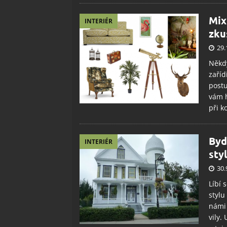
Mix
INTERIÉR
zku
29.
Někdy
zaříd
postu
vám h
při k
Byd
INTERIÉR
sty
30.
Líbí 
stylu
námi 
vily.