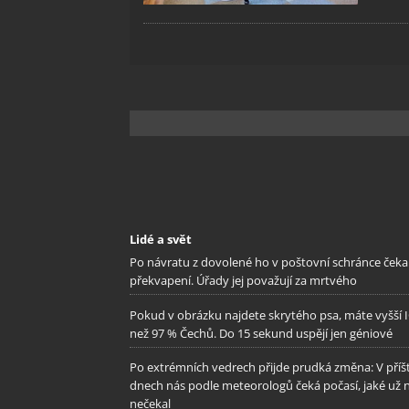
Lidé a svět
Po návratu z dovolené ho v poštovní schránce čeka
překvapení. Úřady jej považují za mrtvého
Pokud v obrázku najdete skrytého psa, máte vyšší 
než 97 % Čechů. Do 15 sekund uspějí jen géniové
Po extrémních vedrech přijde prudká změna: V příš
dnech nás podle meteorologů čeká počasí, jaké už 
nečekal