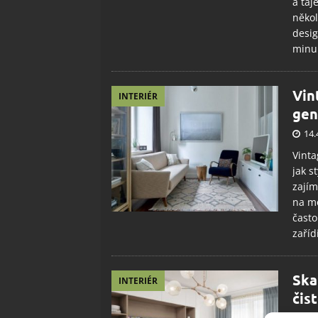
a taj
někol
desig
minul
Vin
INTERIÉR
gen
14.
Vinta
jak s
zajím
na mo
často
zaříd
Ska
INTERIÉR
čis