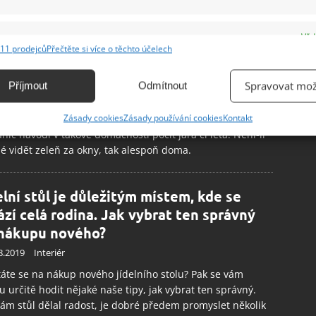
lení ve stylu botanic chic můžete
dno vykouzlit i u vás doma
e
Vžd
11 prodejců
Přečtěte si více o těchto účelech
.2019
Interiér
ání a kombinování údajů z jiných zdrojů údajů, Propojení různých zařízení,
dle názvu botanic chic je asi všem jasné, že tento styl
kace zařízení na základě automaticky přenášených informací.
Spravovat mož
Příjmout
Odmítnout
 do interiéru prvky inspirované rostlinami a dostatek
é barvy. Je to styl příjemný, uklidňující, svěží, uvolněný a
ání přesných údajů o zeměpisné poloze, Identifikace zařízení na
Zásady cookies
Zásady používání cookies
Kontakt
se k jakémukoliv ročnímu období, protože v období
ě aktivně vyžádaných informací.
anic navodí v takové domácnosti pocit jara či léta. Není-li
 vidět zeleň za okny, tak alespoň doma.
ění bezpečnosti, předcházení a zjišťování podvodů a
ňování chyb, Poskytování a zobrazování reklamy a obsahu,
Vžd
elní stůl je důležitým místem, kde se
ní a sdělování voleb ochrany osobních údajů.
ází celá rodina. Jak vybrat ten správný
 nákupu nového?
8.2019
Interiér
áte se na nákup nového jídelního stolu? Pak se vám
 určitě hodit nějaké naše tipy, jak vybrat ten správný.
ám stůl dělal radost, je dobré předem promyslet několik