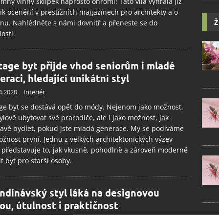
emný vinný sklípek naprosto ohromí! Tato vila vyhrála již
ik ocenění v prestižních magazínech pro architekty a o
Ž
nu. Nahlédněte s námi dovnitř a přeneste se do
osti.
tage byt přijde vhod seniorům i mladé
eraci, hledající unikátní styl
4.2020
Interiér
ge byt se dostává opět do módy. Nejenom jako možnost,
tylově ubytovat své prarodiče, ale i jako možnost, jak
avě bydlet, pokud jste mladá generace. My se podíváme
žnost první. Jednu z velkých architektonických výzev
 představuje to, jak vkusně, pohodlně a zároveň moderně
it byt pro starší osoby.
ndinávský styl láká na designovou
tou, útulnost i praktičnost