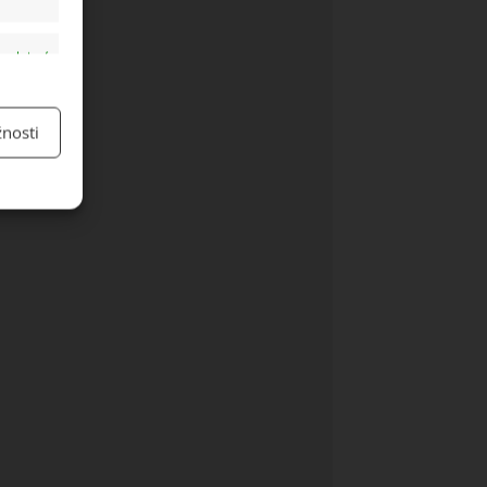
y aktivní
nosti
y aktivní