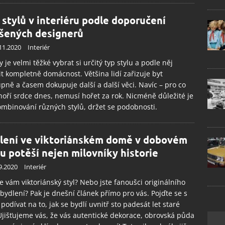
 stylů v interiéru podle doporučení
šených designerů
11.2020
Interiér
 je velmi těžké vybrat si určitý typ stylu a podle něj
it kompletně domácnost. Většina lidí zařizuje byt
pně a časem dokupuje další a další věci. Navíc – pro co
oří srdce dnes, nemusí hořet za rok. Nicméně důležité je
ombinování různých stylů, držet se podobnosti.
lení ve viktoriánském domě v dobovém
lu potěší nejen milovníky historie
9.2020
Interiér
se vám viktoriánský styl? Nebo jste fanoušci originálního
 bydlení? Pak je dnešní článek přímo pro vás. Pojďte se s
podívat na to, jak se bydlí uvnitř sto padesát let staré
 Ujišťujeme vás, že vás autentické dekorace, obrovská půda