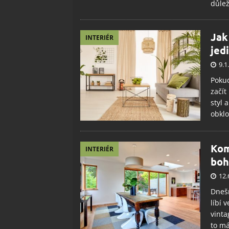
důlež
Jak
INTERIÉR
jed
9.1
Pokud
začít
styl 
obklo
Kom
INTERIÉR
boh
12.
Dnešn
líbí 
vinta
to má