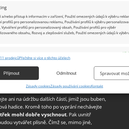
ing
 a/nebo přístup k informacím v zařízení, Použití omezených údajů k výběru rekla
í profilů pro personalizovanou reklamu, Používání profilů k výběru personalizov
 Vytváření profilů pro personalizovaný obsah, Používání profilů pro výběr
lizovaného obsahu, Rozvoj a zlepšování služeb, Použití omezených údajů k výběr
e
Vžd
11 prodejců
Přečtěte si více o těchto účelech
ání a kombinování údajů z jiných zdrojů údajů, Propojení různých zařízení,
kace zařízení na základě automaticky přenášených informací.
Spravovat mož
Příjmout
Odmítnout
ání přesných údajů o zeměpisné poloze, Identifikace zařízení na
Zásady cookies
Zásady používání cookies
Kontakt
ě aktivně vyžádaných informací.
te ani na údržbu dalších částí, jimiž jsou buben,
ění bezpečnosti, předcházení a zjišťování podvodů a
oková hadice. Kromě toho po vyprání nechávejte
ňování chyb, Poskytování a zobrazování reklamy a obsahu,
Vžd
itřek mohl dobře vyschnout
. Pak uvnitř
ní a sdělování voleb ochrany osobních údajů.
udou vytvářet plísně. Čímž se, mimo jiné,