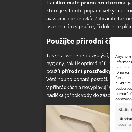
tlačítko máte přímo před očima
, 
které je v tomto případě velkým pomo
avivážních přípravků. Zabráníte tak 
usazeninám v pračce, či dokonce plís
Použijte přírodní čistidla
Takže z uvedeného vyplývá, že pravide
Abychom p
informací
hygieny, tak i k optimální funkčnosti p
našim par
použít
přírodní prostředky, jako je
ID na tom
funkce.
Většinou to bohatě postačí. Pokud i př
Kliknutím
v přihrádkách a nevyplavují se do pra
budou pou
pomocí př
hadička (přítok vody do zásobníku), t
obrazovky
Statist
Ukládání
obsahu, 