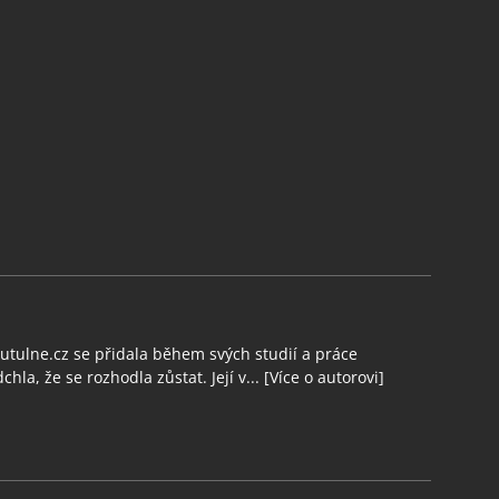
tulne.cz se přidala během svých studií a práce
chla, že se rozhodla zůstat. Její v...
[Více o autorovi]