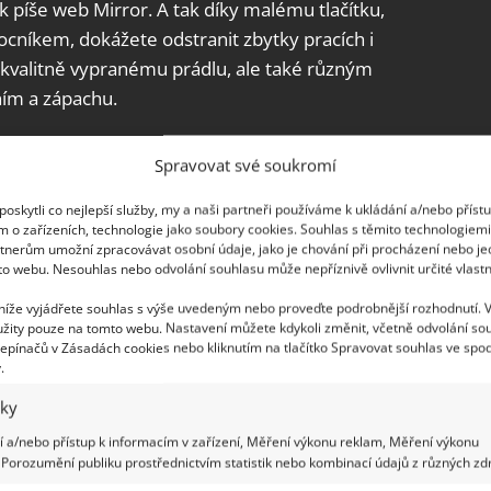
jak píše web Mirror. A tak díky malému tlačítku,
cníkem, dokážete odstranit zbytky pracích i
nekvalitně vypranému prádlu, ale také různým
ním a zápachu.
Spravovat své soukromí
lná údržba zásobníku přispívá jak k zachování
oskytli co nejlepší služby, my a naši partneři používáme k ukládání a/nebo příst
m o zařízeních, technologie jako soubory cookies. Souhlas s těmito technologiem
račky a její trvanlivosti. K čištění zásobníku můžete
tnerům umožní zpracovávat osobní údaje, jako je chování při procházení nebo j
 kyselina citronová, ocet nebo jedlá soda
.
to webu. Nesouhlas nebo odvolání souhlasu může nepříznivě ovlivnit určité vlastn
esto, že jste zásobníky vymyli, zůstávají přípravky
 níže vyjádřete souhlas s výše uvedeným nebo proveďte podrobnější rozhodnutí. 
cího prostoru, může být ucpaná jak přívodní
žity pouze na tomto webu. Nastavení můžete kdykoli změnit, včetně odvolání so
epínačů v Zásadách cookies nebo kliknutím na tlačítko Spravovat souhlas ve spod
ak otvor na vytékání pracího roztoku na buben.
.
iky
 a/nebo přístup k informacím v zařízení, Měření výkonu reklam, Měření výkonu
Porozumění publiku prostřednictvím statistik nebo kombinací údajů z různých zdr