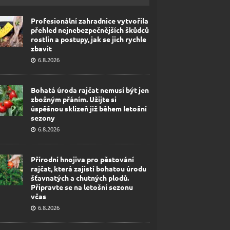
Profesionální zahradnice vytvořila
přehled nejnebezpečnějších škůdců
rostlin a postupy, jak se jich rychle
zbavit
6.8.2026
Bohatá úroda rajčat nemusí být jen
zbožným přáním. Užijte si
úspěšnou sklizeň již během letošní
sezony
6.8.2026
Přírodní hnojiva pro pěstování
rajčat, která zajistí bohatou úrodu
šťavnatých a chutných plodů.
Připravte se na letošní sezonu
včas
6.8.2026