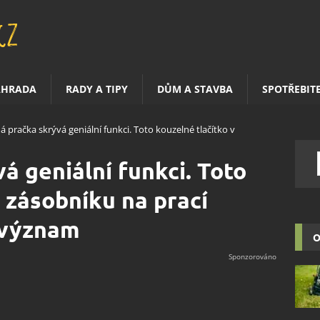
AHRADA
RADY A TIPY
DŮM A STAVBA
SPOTŘEBIT
á pračka skrývá geniální funkci. Toto kouzelné tlačítko v
á geniální funkci. Toto
 zásobníku na prací
 význam
O