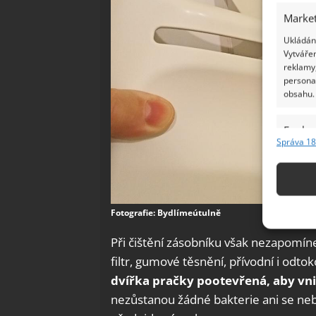
Market
Ukládání
Vytvářen
reklamy,
persona
obsahu.
Funkc
Správa 18
Přiřazov
Identifi
Použív
Fotografie: Bydlímeútulně
základ
Při čištění zásobníku však nezapomínej
Zajišt
filtr, gumové těsnění, přívodní i odt
odstra
dvířka pračky pootevřená, aby vn
Ukládá
nezůstanou žádné bakterie ani se neb