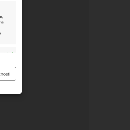
m,
ané
u
y aktivní
nosti
y aktivní