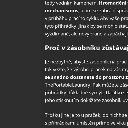
tedy vodním kamenem.
Hromadění 
mechanismus
, a tím se zabrání spr
v průběhu pracího cyklu. Aby vaše pra
tyto přihrádky. Jinak by se mohlo stá
vyždímané, ale nevyprané a zapáchajíc
Proč v zásobníku zůstáva
Je nezbytné, abyste zásobník na prací pr
tak vězte, že výrobci praček na vás m
se snadno dostanete do prostoru 
ThePortableLaundry. Pak můžete záso
přihrádky důkladně vymýt. Tlačítko se 
Jeho stisknutím dokážete zásobník uvo
Trošku jiné je to u praček, do nichž s
s přihrádkami umístěn přímo ve víku 