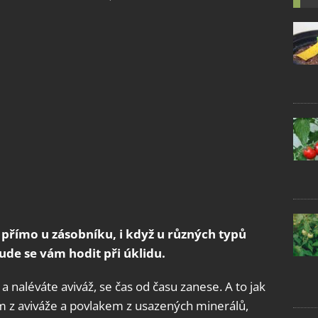
 přímo u zásobníku, i když u různých typů
ude se vám hodit při úklidu.
a naléváte aviváž, se čas od času zanese. A to jak
m z aviváže a povlakem z usazených minerálů,