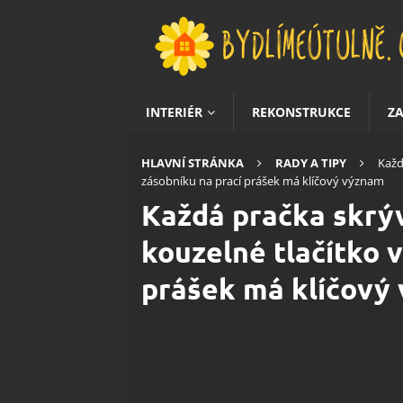
INTERIÉR
REKONSTRUKCE
Z
HLAVNÍ STRÁNKA
RADY A TIPY
Každ
zásobníku na prací prášek má klíčový význam
Každá pračka skrýv
kouzelné tlačítko v
prášek má klíčový