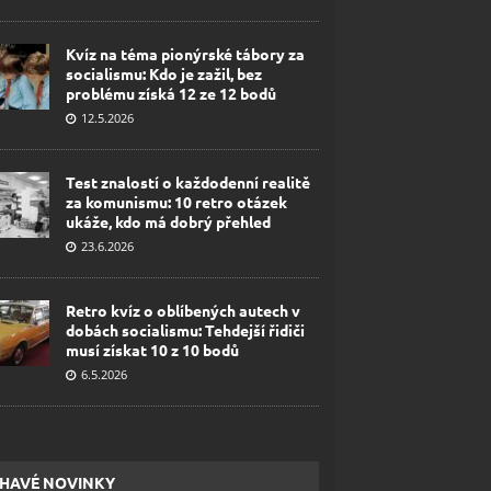
Kvíz na téma pionýrské tábory za
socialismu: Kdo je zažil, bez
problému získá 12 ze 12 bodů
12.5.2026
Test znalostí o každodenní realitě
za komunismu: 10 retro otázek
ukáže, kdo má dobrý přehled
23.6.2026
Retro kvíz o oblíbených autech v
dobách socialismu: Tehdejší řidiči
musí získat 10 z 10 bodů
6.5.2026
HAVÉ NOVINKY