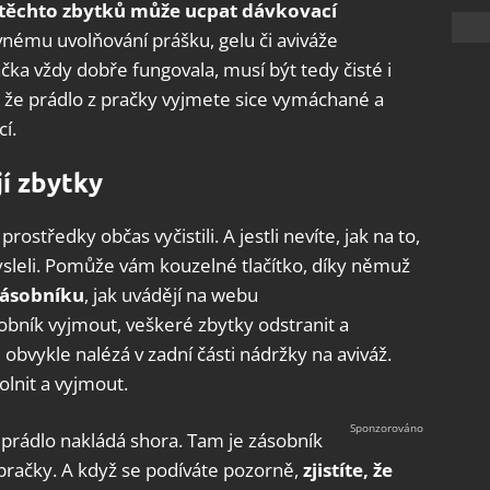
těchto zbytků může ucpat dávkovací
ávnému uvolňování prášku, gelu či aviváže
čka vždy dobře fungovala, musí být tedy čisté i
t, že prádlo z pračky vyjmete sice vymáchané a
í.
jí zbytky
ostředky občas vyčistili. A jestli nevíte, jak na to,
ysleli. Pomůže vám kouzelné tlačítko, díky němuž
zásobníku
, jak uvádějí na webu
bník vyjmout, veškeré zbytky odstranit a
obvykle nalézá v zadní části nádržky na aviváž.
lnit a vyjmout.
e prádlo nakládá shora. Tam je zásobník
pračky. A když se podíváte pozorně,
zjistíte, že