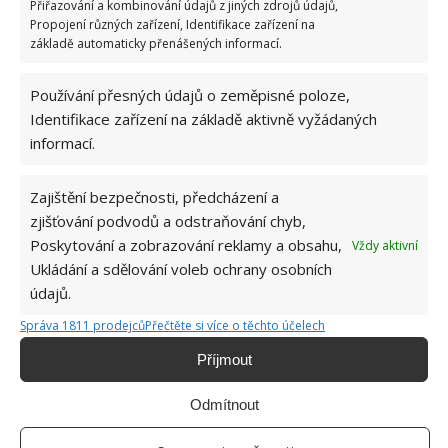
Přiřazování a kombinování údajů z jiných zdrojů údajů,
Retro kvíz o životě za socialismu: Pamětníci mají
Propojení různých zařízení, Identifikace zařízení na
šanci projít bez chyby. Pro ostatní bude úspěch i
základě automaticky přenášených informací.
6/12
Používání přesných údajů o zeměpisné poloze,
Identifikace zařízení na základě aktivně vyžádaných
Bydlení bez hranic: Mladý světoběžník si splnil
informací.
sen o svobodě a nízkých nákladech na živobytí
Zajištění bezpečnosti, předcházení a
zjišťování podvodů a odstraňování chyb,
Test znalostí o řeči a slovníku za socialismu:
Stačí 10 otázek, aby Češi zjistili, kolik toho
Poskytování a zobrazování reklamy a obsahu,
Vždy aktivní
zapomněli
Ukládání a sdělování voleb ochrany osobních
údajů.
Správa 1811 prodejců
Přečtěte si více o těchto účelech
BUĎTE PRVNÍ KDO PŘIDÁ KOMENTÁŘ
Příjmout
Napište komentář
Odmítnout
Vaše e-mailová adresa nebude zveřejněna.