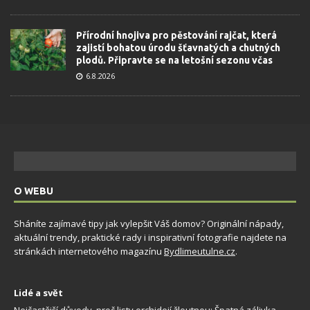
Přírodní hnojiva pro pěstování rajčat, která
zajistí bohatou úrodu šťavnatých a chutných
plodů. Připravte se na letošní sezonu včas
6.8.2026
O WEBU
Sháníte zajímavé tipy jak vylepšit Váš domov? Originální nápady,
aktuální trendy, praktické rady i inspirativní fotografie najdete na
stránkách internetového magazínu
Bydlimeutulne.cz
.
Lidé a svět
Nejčastější důvody, proč listy orchidejí žloutnou: Špatná zálivka,