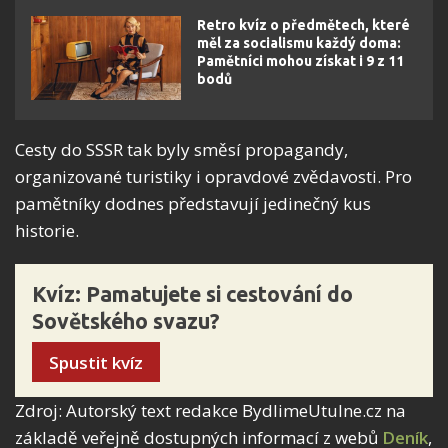
Retro kvíz o předmětech, které
měl za socialismu každý doma:
Pamětníci mohou získat i 9 z 11
bodů
Cesty do SSSR tak byly směsí propagandy,
organizované turistiky i opravdové zvědavosti. Pro
pamětníky dodnes představují jedinečný kus
historie.
Kvíz: Pamatujete si cestování do
Sovětského svazu?
Spustit kvíz
Zdroj: Autorský text redakce BydlimeUtulne.cz na
základě veřejně dostupných informací z webů
Deník
,