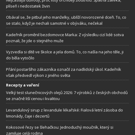
plíseň i nedostatek živin
Obával se, že pitbul jeho manželky, ublíží novorozené dceři. To, co
se stalo, když je nechali samotné v obýváku, nečekal
Kadeřník proměnil bezdomovce Marka: Z výsledku cizí lidé sotva
poznali, že jde o stejného muže
Vyzvedla si dítě ve školce a jela domů. To, co našla na jeho těle, ji
do běla vytočilo
Přání postaršího zákazníka označil za nadlidský úkol. Kadeřník
však předvedl výkon z jiného světa
Recepty a vaření
Velký test slunečnicových olejů 2026: 7 výrobků z českých obchodů
se značně liší cenou i kvalitou
Levandulový sirup z levandule lékařské: Fialová letní zásoba do
limonády, čaje i dezertů
Kokosové řezy se šlehačkou: Jednoduchý moučník, který si
zamiluje celá rodina