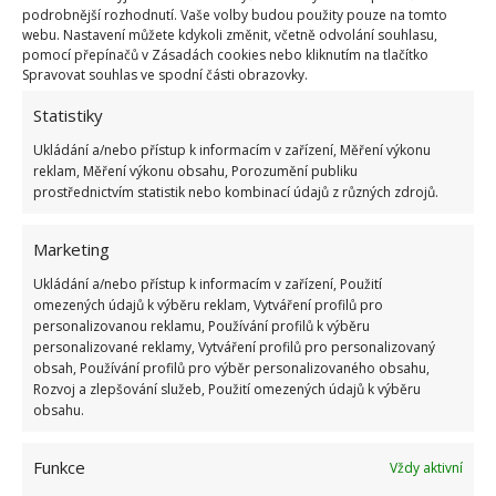
CESTOVÁNÍ
SOCIALISMUS
SOVĚTSKÝ SVAZ
podrobnější rozhodnutí. Vaše volby budou použity pouze na tomto
webu. Nastavení můžete kdykoli změnit, včetně odvolání souhlasu,
pomocí přepínačů v Zásadách cookies nebo kliknutím na tlačítko
Přidejte svůj názor
Spravovat souhlas ve spodní části obrazovky.
KOMENTOVAT
Statistiky
Ukládání a/nebo přístup k informacím v zařízení, Měření výkonu
reklam, Měření výkonu obsahu, Porozumění publiku
Hana Musilová
prostřednictvím statistik nebo kombinací údajů z různých zdrojů.
Do redakce Bydlimeutulne.cz se
přidala během svých studií a práce
Marketing
redaktorky ji tak nadchla, že se
Ukládání a/nebo přístup k informacím v zařízení, Použití
rozhodla zůstat. Její v...
[Více o
omezených údajů k výběru reklam, Vytváření profilů pro
autorovi]
personalizovanou reklamu, Používání profilů k výběru
personalizované reklamy, Vytváření profilů pro personalizovaný
obsah, Používání profilů pro výběr personalizovaného obsahu,
Rozvoj a zlepšování služeb, Použití omezených údajů k výběru
obsahu.
Funkce
Vždy aktivní
SOUVISEJÍCÍ ČLÁNKY