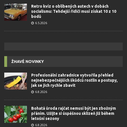
Retro kvíz o oblíbených autech v dobách
socialismu: Tehdejší řidiči musí získat 10 z 10
bodů
6.5.2026
ŽHAVÉ NOVINKY
Profesionální zahradnice vytvořila přehled
nejnebezpečnějších škůdců rostlin a postupy,
jak se jich rychle zbavit
6.8.2026
Bohatá úroda rajčat nemusí být jen zbožným
přáním. Užijte si úspěšnou sklizeň již během
letošní sezony
6.8.2026