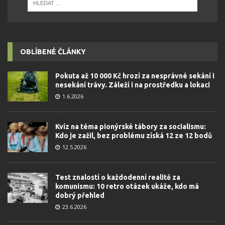
OBLÍBENÉ ČLÁNKY
Pokuta až 10 000 Kč hrozí za nesprávné sekání i
nesekání trávy. Záleží i na prostředku a lokaci
1.6.2026
Kvíz na téma pionýrské tábory za socialismu:
Kdo je zažil, bez problému získá 12 ze 12 bodů
12.5.2026
Test znalostí o každodenní realitě za
komunismu: 10 retro otázek ukáže, kdo má
dobrý přehled
23.6.2026