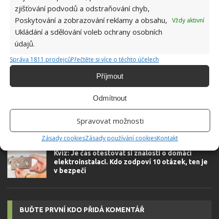
zjišťování podvodů a odstraňování chyb,
Poskytování a zobrazování reklamy a obsahu,
Vždy aktivní
Ukládání a sdělování voleb ochrany osobních
SOUVISEJÍCÍ ČLÁNKY
údajů.
Retro kvíz na téma školní aktivity v době
Správa 1811 prodejců
Přečtěte si více o těchto účelech
socialismu: Málokdo dnes ví, čeho se děti
musely účastnit
Příjmout
Odmítnout
Retro kvíz na téma volný čas za socialismu: Je
čas zavzpomínat, jak lidé tenkrát trávili víkendy
Spravovat možnosti
Zásady cookies
Zásady používání cookies
Kontakt
Kvíz: Je čas otestovat si znalosti o domácí
elektroinstalaci. Kdo zodpoví 10 otázek, ten je
v bezpečí
BUĎTE PRVNÍ KDO PŘIDÁ KOMENTÁŘ