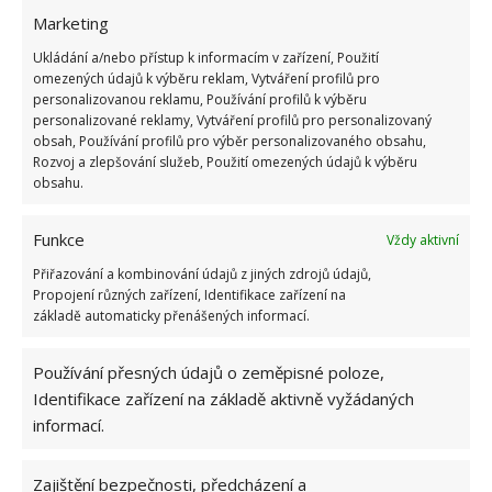
Marketing
Ukládání a/nebo přístup k informacím v zařízení, Použití
omezených údajů k výběru reklam, Vytváření profilů pro
JÍDLO
KVÍZ
SOCIALISMUS
personalizovanou reklamu, Používání profilů k výběru
personalizované reklamy, Vytváření profilů pro personalizovaný
obsah, Používání profilů pro výběr personalizovaného obsahu,
Přidejte svůj názor
Rozvoj a zlepšování služeb, Použití omezených údajů k výběru
obsahu.
KOMENTOVAT
Funkce
Vždy aktivní
Přiřazování a kombinování údajů z jiných zdrojů údajů,
Jiří Kolář
Propojení různých zařízení, Identifikace zařízení na
Absolvent České zemědělské
základě automaticky přenášených informací.
univerzity, který je již od malička
velkým kutilem. V podstatě vše, co je
Používání přesných údajů o zeměpisné poloze,
možné najít v j...
[Více o autorovi]
Identifikace zařízení na základě aktivně vyžádaných
informací.
Zajištění bezpečnosti, předcházení a