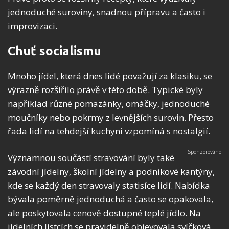
jednoduché suroviny, snadnou přípravu a často i
improvizaci.
Chuť socialismu
Mnoho jídel, která dnes lidé považují za klasiku, se
výrazně rozšířilo právě v této době. Typické byly
například různé pomazánky, omáčky, jednoduché
moučníky nebo pokrmy z levnějších surovin. Přesto
řada lidí na tehdejší kuchyni vzpomíná s nostalgií.
Významnou součástí stravování byly také
závodní jídelny, školní jídelny a podnikové kantýny,
kde se každý den stravovaly statisíce lidí. Nabídka
bývala poměrně jednoduchá a často se opakovala,
ale poskytovala cenově dostupné teplé jídlo. Na
jídelních lístcích se pravidelně objevovala svíčková,