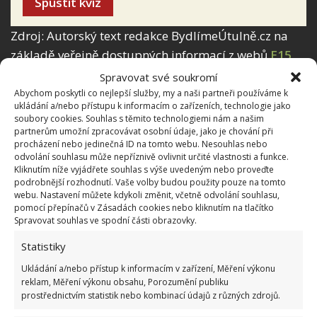
Spustit kvíz
Zdroj: Autorský text redakce BydlímeÚtulně.cz na
základě veřejně dostupných informací z webů
E15
,
MagazínRecepty
Spravovat své soukromí
Abychom poskytli co nejlepší služby, my a naši partneři používáme k
ukládání a/nebo přístupu k informacím o zařízeních, technologie jako
soubory cookies. Souhlas s těmito technologiemi nám a našim
partnerům umožní zpracovávat osobní údaje, jako je chování při
procházení nebo jedinečná ID na tomto webu. Nesouhlas nebo
odvolání souhlasu může nepříznivě ovlivnit určité vlastnosti a funkce.
Kliknutím níže vyjádřete souhlas s výše uvedeným nebo proveďte
podrobnější rozhodnutí. Vaše volby budou použity pouze na tomto
webu. Nastavení můžete kdykoli změnit, včetně odvolání souhlasu,
pomocí přepínačů v Zásadách cookies nebo kliknutím na tlačítko
Spravovat souhlas ve spodní části obrazovky.
Statistiky
Ukládání a/nebo přístup k informacím v zařízení, Měření výkonu
reklam, Měření výkonu obsahu, Porozumění publiku
prostřednictvím statistik nebo kombinací údajů z různých zdrojů.