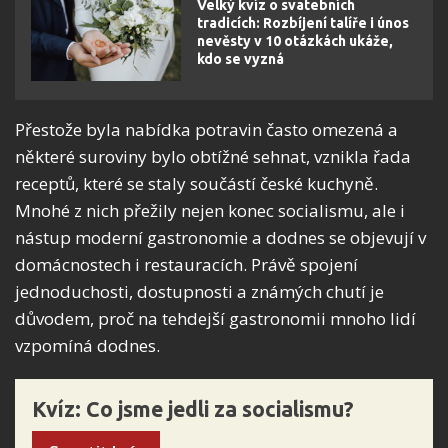
Velký kvíz o svatebních
tradicích: Rozbíjení talíře i únos
nevěsty v 10 otázkách ukáže,
kdo se vyzná
Přestože byla nabídka potravin často omezená a
některé suroviny bylo obtížné sehnat, vznikla řada
receptů, které se staly součástí české kuchyně.
Mnohé z nich přežily nejen konec socialismu, ale i
nástup moderní gastronomie a dodnes se objevují v
domácnostech i restauracích. Právě spojení
jednoduchosti, dostupnosti a známých chutí je
důvodem, proč na tehdejší gastronomii mnoho lidí
vzpomíná dodnes.
Kvíz: Co jsme jedli za socialismu?