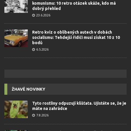
komunismu: 10 retro otázek ukáže, kdo má
dobrý přehled
23.6.2026
Retro kvíz o oblíbených autech v dobách
socialismu: Tehdejší řidiči musí získat 10 z 10
bodů
6.5.2026
ŽHAVÉ NOVINKY
Tyto rostliny odpuzují klíšťata. Ujistěte se, že je
máte na zahrádce
7.8.2026