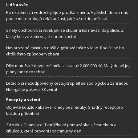
Lidé a svět
Po extrémních vedrech přijde prudká změna: V příštích dnech nás
podle meteorologů čeká počasí, jaké už nikdo nečekal
57letý obchodník si všiml, jak se skupina lidí naváží do policie. Z
lásky ke své zemi se jich ihned zastal
Novorozené miminko našli v igelitové tašce v lese. Rodiče se ho
chtěli tímto způsobem zbavit
Díky mateřské dovolené měla získat až 2 000 000 Kč. Malý detail její
plány ihned rozebral
Letadlo si nezodpovědný cestující spletl se zoologickou zahradou.
Nelegálně pašoval 33 zvířat
Recepty a vaření
Objevte kouzlo kakaové rolády bez mouky: Snadný recept pro
každou příležitost
Zázrak z Olomouce: Tvarůžková pomazánka s česnekem a
cibulkou, která provoní i pochmurný den