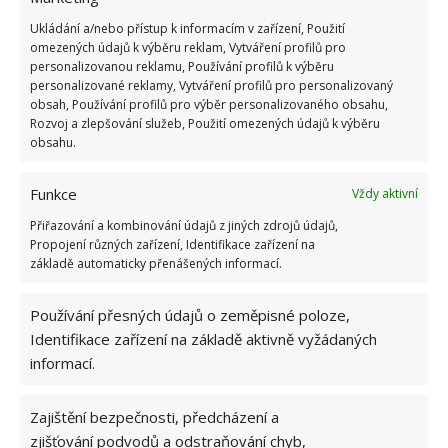
KUCHYNĚ
SOCIALISMUS
SPOTŘEBIČE
Ukládání a/nebo přístup k informacím v zařízení, Použití
omezených údajů k výběru reklam, Vytváření profilů pro
personalizovanou reklamu, Používání profilů k výběru
Přidejte svůj názor
personalizované reklamy, Vytváření profilů pro personalizovaný
obsah, Používání profilů pro výběr personalizovaného obsahu,
KOMENTOVAT
Rozvoj a zlepšování služeb, Použití omezených údajů k výběru
obsahu.
Hana Musilová
Funkce
Vždy aktivní
Do redakce Bydlimeutulne.cz se
Přiřazování a kombinování údajů z jiných zdrojů údajů,
Propojení různých zařízení, Identifikace zařízení na
přidala během svých studií a práce
základě automaticky přenášených informací.
redaktorky ji tak nadchla, že se
rozhodla zůstat. Její v...
[Více o
autorovi]
Používání přesných údajů o zeměpisné poloze,
Identifikace zařízení na základě aktivně vyžádaných
informací.
Zajištění bezpečnosti, předcházení a
zjišťování podvodů a odstraňování chyb,