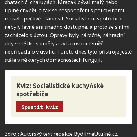
chatách či chalupách. Mrazák býval malý nebo
úplně chyběl, a tak se hospodaření s potravinami
muselo pečlivě plánovat. Socialistické spotřebiče
nebyly levné ani snadno dostupné, a proto se s nimi
zacházelo s úctou. Opravy byly náročné, náhradní
díly se těžko sháněly a vyhazování téměř
nepřipadalo v úvahu. I proto dnes tyto přístroje ještě
stále v některých domácnostech fungují.
Kvíz: Socialistické kuchyňské 
spotřebiče
Spustit kvíz
Zdroj: Autorský text redakce BydlímeÚtulně.cz,