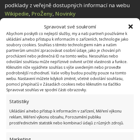
podklady z veřejně dostupných informací na webu
Wikipedie
,
ProŽeny
,
Novinky
Spravovat své soukromí
Abychom poskytli co nejlepší služby, my a naši partneři používáme k
ukládání a/nebo přístupu k informacím o zařízeních, technologie jako
soubory cookies. Souhlas s těmito technologiemi nám a našim
partnerům umožní zpracovávat osobní údaje, jako je chování při
procházení nebo jedinečná ID na tomto webu. Nesouhlas nebo
odvolání souhlasu může nepříznivě ovlivnit určité vlastnosti a funkce.
Kliknutím níže vyjádřete souhlas s výše uvedeným nebo proveďte
podrobnější rozhodnutí. Vaše volby budou použity pouze na tomto
webu. Nastavení můžete kdykoli změnit, včetně odvolání souhlasu,
pomocí přepínačů v Zásadách cookies nebo kliknutím na tlačítko
Spravovat souhlas ve spodní části obrazovky.
Statistiky
Ukládání a/nebo přístup k informacím v zařízení, Měření výkonu
reklam, Měření výkonu obsahu, Porozumění publiku
prostřednictvím statistik nebo kombinací údajů z různých zdrojů.
Marketing