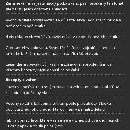
Žena nevěřila, že ještě někdy potká svého psa. Nečekaný telefonát
ale zajistil jejich opětovné shledaní
Výchova dítěte občas vyžaduje důležité lekce. Jednu takovou dala
své dceři mladá matka
4letý chlapeček vydělává každý měsíc více peněz než jeho matka
Otec umřel na rakovinu. Svým 17měsíčním dvojčatům zanechal
přání ke každým narozeninám na dalších 30 let života
Legendární zpěvák kvůli vážným zdravotním problémům ruší
všechny koncerty. Nyní odhalil, co ho čeká
Recepty a vaření
Fazolová polévka s uzeným masem a zeleninou podle babiččina
receptu na pořádný hlad
Pečený svítek s kakaem a cukrem podle prababičky: Sladká
dobrota z jednoho plechu, kterou mám v paměti z dětství
Jak na domácí lečo, které vás zahřeje v zimě: Uchová chuť letních
rajčat, paprik a cibule po celý rok