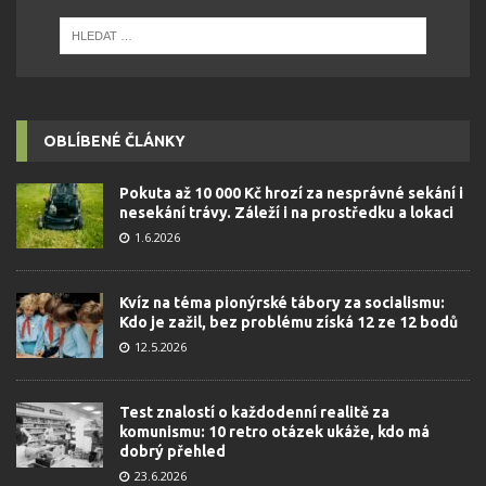
OBLÍBENÉ ČLÁNKY
Pokuta až 10 000 Kč hrozí za nesprávné sekání i
nesekání trávy. Záleží i na prostředku a lokaci
1.6.2026
Kvíz na téma pionýrské tábory za socialismu:
Kdo je zažil, bez problému získá 12 ze 12 bodů
12.5.2026
Test znalostí o každodenní realitě za
komunismu: 10 retro otázek ukáže, kdo má
dobrý přehled
23.6.2026