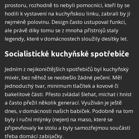
prostoru, rozhodně to nebyli pomocníci, kteří by se
hodili k vystavení na kuchyňskou linku, zabrali by jí
nejméně polovinu. Design často ustupoval funkci,
ale právě díky tomu se z mnoha přístrojů staly
legendy, které v domácnostech sloužily desítky let.
Socialistické kuchyňské spotřebiče
Jedním z nejikoničtějších spotřebičů byl
kuchyňský
mixér
, bez něhož se neobešlo žádné pečení. Měl
jednoduchý tvar, minimum tlačítek a kovové či
bakelitové části. Přesto zvládal šlehat, míchat i hníst
a často přežil několik generací. Využíván je ještě
dnes, v domácnosti našich babiček. Podobně na tom
byly i
ruční
mlýnky (nejen)
na
maso
, které se
připevňovaly ke stolu a byly samozřejmou součástí
třeba domácí zabijačky.