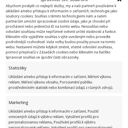
Abychom poskytli co nejlepší služby, my a naši partneři používáme k
ukládání a/nebo přístupu k informacím o zařízeních, technologie jako
soubory cookies. Souhlas s těmito technologiemi nám a našim
partnerům umožní zpracovávat osobní údaje, jako je chování při
procházení nebo jedinečná ID na tomto webu. Nesouhlas nebo
odvolání souhlasu může nepříznivě ovlivnit určité vlastnosti a funkce.
Kliknutím níže vyjádřete souhlas s výše uvedeným nebo proveďte
podrobnější rozhodnutí. Vaše volby budou použity pouze na tomto
webu. Nastavení můžete kdykoli změnit, včetně odvolání souhlasu,
pomocí přepínačů v Zásadách cookies nebo kliknutím na tlačítko
Spravovat souhlas ve spodní části obrazovky.
Statistiky
Ukládání a/nebo přístup k informacím v zařízení, Měření výkonu
reklam, Měření výkonu obsahu, Porozumění publiku
prostřednictvím statistik nebo kombinací údajů z různých zdrojů.
ENERGIE
SPOTŘEBIČE
ÚSPORA
Marketing
Přidejte svůj názor
Ukládání a/nebo přístup k informacím v zařízení, Použití
KOMENTOVAT
omezených údajů k výběru reklam, Vytváření profilů pro
personalizovanou reklamu, Používání profilů k výběru
personalizované reklamy, Vytváření profilů pro personalizovaný