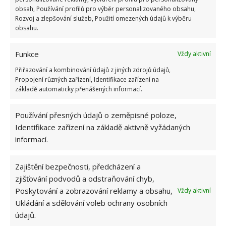
obsah, Používání profilů pro výběr personalizovaného obsahu,
Hana Musilová
Rozvoj a zlepšování služeb, Použití omezených údajů k výběru
obsahu.
Do redakce Bydlimeutulne.cz se
přidala během svých studií a práce
redaktorky ji tak nadchla, že se
Funkce
Vždy aktivní
rozhodla zůstat. Její v...
[Více o
Přiřazování a kombinování údajů z jiných zdrojů údajů,
autorovi]
Propojení různých zařízení, Identifikace zařízení na
základě automaticky přenášených informací.
Používání přesných údajů o zeměpisné poloze,
Identifikace zařízení na základě aktivně vyžádaných
informací.
SOUVISEJÍCÍ ČLÁNKY
Zajištění bezpečnosti, předcházení a
Při praní prádla lze ušetřit tisíce korun. Díky
zjišťování podvodů a odstraňování chyb,
tomuto snadnému triku to zvládne naprosto
každý
Poskytování a zobrazování reklamy a obsahu,
Vždy aktivní
Ukládání a sdělování voleb ochrany osobních
údajů.
Důmyslné hospodyňky vědí, jak používat