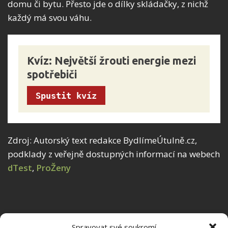
domu či bytu. Přesto jde o dílky skládačky, z nichž
každý má svou váhu.
Kvíz: Největší žrouti energie mezi 
spotřebiči
Spustit kvíz
Zdroj: Autorský text redakce BydlímeÚtulně.cz,
podklady z veřejně dostupných informací na webech
dTest
,
ProŽeny
Spravovat své soukromí