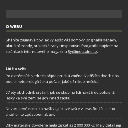
O WEBU
Sháníte zajímavé tipy jak vylepšit Váš domov? Originální nápady,
aktuální trendy, praktické rady i inspirativní fotografie najdete na
stránkách internetového magazínu
Bydlimeutulne.cz
.
Lidé a svět
Po extrémních vedrech přijde prudká změna: V příštích dnech nás
podle meteorologů čeká počasí, jaké už nikdo nečekal
57letý obchodník si všiml, jak se skupina lidí naváží do policie. Z
lásky ke své zemi se jich ihned zastal
Novorozené miminko našli v igelitové tašce v lese. Rodiče se ho
chtěli tímto způsobem zbavit
Díky mateřské dovolené měla získat až 2 000 000 Kč. Malý detail její