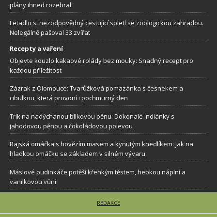
plány ihned rozebral
Letadlo si nezodpovědný cestující spletl se zoologickou zahradou.
Nelegálně pašoval 33 zvířat
Recepty a vaření
Objevte kouzlo kakaové rolády bez mouky: Snadný recept pro
každou příležitost
Zázrak z Olomouce: Tvarůžková pomazánka s česnekem a
cibulkou, která provoní i pochmurný den
Trik na nadýchanou bílkovou pěnu: Dokonalé indiánky s
jahodovou pěnou a čokoládovou polevou
Rajská omáčka s hovězím masem a kynutým knedlíkem: Jak na
hladkou omáčku se základem v silném vývaru
Máslové pudinkáče potěší křehkým těstem, hebkou náplní a
vanilkovou vůní
REDAKCE