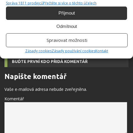
elektrický sporák hospodárněji. Ušetřit na
Správa 1811 prodejců
Přečtěte si více o těchto účelech
energiích je možné i na banalitách
Příjmout
Odmítnout
Jedno otočení kolečkem u pračky může při praní
snížit spotřebu energie až o 50 %. Skoro nikdo
to ale neví
Spravovat možnosti
Zásady cookies
Zásady používání cookies
Kontakt
BUĎTE PRVNÍ KDO PŘIDÁ KOMENTÁŘ
Napište komentář
Vaše e-mailová adresa nebude zveřejněna.
Komentář