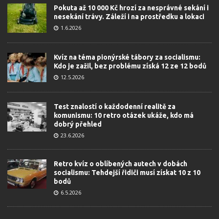
Pokuta až 10 000 Kč hrozí za nesprávné sekání i
nesekání trávy. Záleží i na prostředku a lokaci
1.6.2026
Kvíz na téma pionýrské tábory za socialismu:
Kdo je zažil, bez problému získá 12 ze 12 bodů
12.5.2026
Test znalostí o každodenní realitě za
komunismu: 10 retro otázek ukáže, kdo má
dobrý přehled
23.6.2026
Retro kvíz o oblíbených autech v dobách
socialismu: Tehdejší řidiči musí získat 10 z 10
bodů
6.5.2026