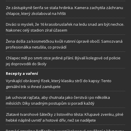
Ze zástupkyně šerifa se stala hrdinka. Kamera zachytila záchranu
chlapce, který zkolaboval na hřišti
Diváci si mysleli, že 16 krasobruslařek na ledu snad ani být nechce.
Nakonec celý stadion zíral úžasem
Žena došla za kosmetičkou kvůli rutinní úpravě obočí. Samozvaná
profesionálka netušila, co provádí
Chlapec měl po smrti otce jediné přání. Bývalí kolegové od policie
jej doprovodili do školy
Recepty a vaření
Vynikající obrácený řízek, který klasiku strčí do kapsy: Tento
geniální trik si ihned zamilujete
Jak uchovat rajčata, aby chutnala jako čerstvá i po několika
měsících: Díky snadným postupům si poradí každý
Zlatavé tvarohové šátečky z listového těsta: Křupavé zvenku, plné
hebké náplně uvnitř a hotové dřív, než se nadějete