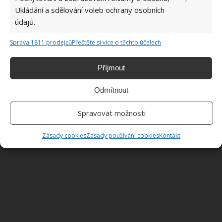
Ukládání a sdělování voleb ochrany osobních
údajů.
Správa 1811 prodejců
Přečtěte si více o těchto účelech
Fotografie: Csoboth Edina
Příjmout
Odmítnout
Spravovat možnosti
Zásady cookies
Zásady používání cookies
Kontakt