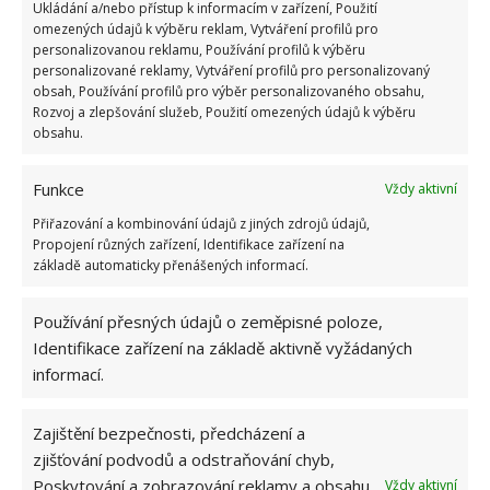
Ukládání a/nebo přístup k informacím v zařízení, Použití
třeba myslet na to, že tento malý byt má jenom
omezených údajů k výběru reklam, Vytváření profilů pro
jedno okno. A to musí dodávat světlo do celého
personalizovanou reklamu, Používání profilů k výběru
personalizované reklamy, Vytváření profilů pro personalizovaný
interiéru. Dále došlo i na zvolení vhodných barev, i
obsah, Používání profilů pro výběr personalizovaného obsahu,
materiál, které spolu dobře ladí a vytváří harmonii.
Rozvoj a zlepšování služeb, Použití omezených údajů k výběru
obsahu.
A pokud jde o praktičnost, nelze opomenout
provizorní patro, které je umístěna postel. Najednou
Funkce
Vždy aktivní
byl malý byt zajímavě rozšířen, což umožnily hlavně
jeho vyšší stropy.
Přiřazování a kombinování údajů z jiných zdrojů údajů,
Propojení různých zařízení, Identifikace zařízení na
základě automaticky přenášených informací.
Používání přesných údajů o zeměpisné poloze,
Identifikace zařízení na základě aktivně vyžádaných
informací.
Zajištění bezpečnosti, předcházení a
zjišťování podvodů a odstraňování chyb,
Poskytování a zobrazování reklamy a obsahu,
Vždy aktivní