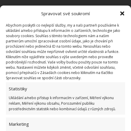
Spravovat své soukromí
Abychom poskytli co nejlepší služby, my a naši partneři používáme k
ukládání a/nebo přístupu k informacím o zařízeních, technologie jako
soubory cookies. Souhlas s těmito technologiemi nám a našim
partnerům umožní zpracovávat osobní údaje, jako je chování při
procházení nebo jedinečná ID na tomto webu. Nesouhlas nebo
odvolání souhlasu může nepříznivě ovlivnit určité vlastnosti a funkce.
Kliknutím níže vyjádřete souhlas s výše uvedeným nebo proveďte
podrobnější rozhodnutí. Vaše volby budou použity pouze na tomto
webu. Nastavení můžete kdykoli změnit, včetně odvolání souhlasu,
pomocí přepínačů v Zásadách cookies nebo kliknutím na tlačítko
Spravovat souhlas ve spodní části obrazovky.
Statistiky
Několik specifických řešení
Ukládání a/nebo přístup k informacím v zařízení, Měření výkonu
reklam, Měření výkonu obsahu, Porozumění publiku
prostřednictvím statistik nebo kombinací údajů z různých zdrojů.
S rekonstrukcí šlo ruku v ruce i několik specifických
řešení. Sem můžeme zařadit třeba využití tapety,
Marketing
která pokrývá celou zeď obývací části. Také bylo