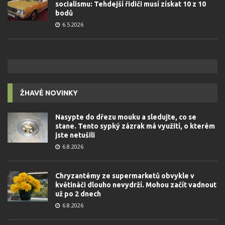
socialismu: Tehdejší řidiči musí získat 10 z 10
bodů
6.5.2026
ŽHAVÉ NOVINKY
Nasypte do dřezu mouku a sledujte, co se
stane. Tento sypký zázrak má využití, o kterém
jste netušili
6.8.2026
Chryzantémy ze supermarketů obvykle v
květináči dlouho nevydrží. Mohou začít vadnout
už po 2 dnech
6.8.2026