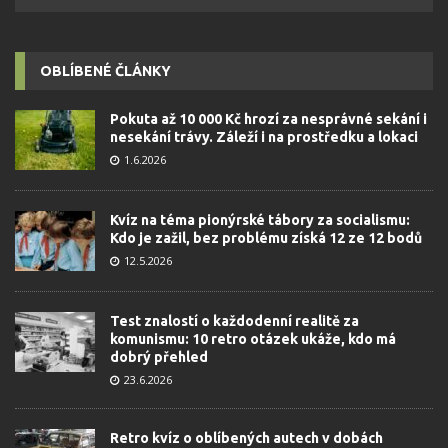
OBLÍBENÉ ČLÁNKY
Pokuta až 10 000 Kč hrozí za nesprávné sekání i
nesekání trávy. Záleží i na prostředku a lokaci
1.6.2026
Kvíz na téma pionýrské tábory za socialismu:
Kdo je zažil, bez problému získá 12 ze 12 bodů
12.5.2026
Test znalostí o každodenní realitě za
komunismu: 10 retro otázek ukáže, kdo má
dobrý přehled
23.6.2026
Retro kvíz o oblíbených autech v dobách