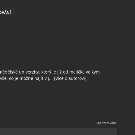
OVÁNÍ
ědělské univerzity, který je již od malička velkým
še, co je možné najít v j...
[Více o autorovi]