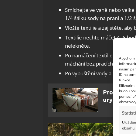
Smíchejte ve vaně nebo velké 
1/4 šálku sody na praní a 1/2 
Vložte textilie a zajistěte, ab
Textilie nechte máčet 4–6 ho
nelekněte.
Po namáčení textilie důkladně
Abychom p
máchání bez pracích prostřed
informací
našim par
Po vypuštění vody a vyprání vy
ID na tom
funkce.
Kliknutím
Proces dom
budou pou
pomocí př
urychlit. P
obrazovky
Statist
Ukládání
obsahu, 