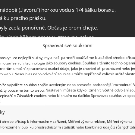
nádobě („lavoru“) horkou vodu s 1/4 šálku boraxu,
šálku pracího prášku.
y byly zcela ponořené. Občas je promíchejte.
din. Voda během procesu ztmavne, tak se
Spravovat své soukromí
 propláchněte, ideálně v pračce na program pro
oskytli co nejlepší služby, my a naši partneři používáme k ukládání a/nebo příst
ků.
m o zařízeních, technologie jako soubory cookies. Souhlas s těmito technologiem
tnerům umožní zpracovávat osobní údaje, jako je chování při procházení nebo j
sušte textilie na vzduchu nebo v sušičce.
to webu. Nesouhlas nebo odvolání souhlasu může nepříznivě ovlivnit určité vlastn
 níže vyjádřete souhlas s výše uvedeným nebo proveďte podrobnější rozhodnutí. 
ácího sušení prádla v zimě lze snadno
žity pouze na tomto webu. Nastavení můžete kdykoli změnit, včetně odvolání so
epínačů v Zásadách cookies nebo kliknutím na tlačítko Spravovat souhlas ve spod
omůže i odvlhčovač a větrání
.
iky
 a/nebo přístup k informacím v zařízení, Měření výkonu reklam, Měření výkonu
Porozumění publiku prostřednictvím statistik nebo kombinací údajů z různých zdr