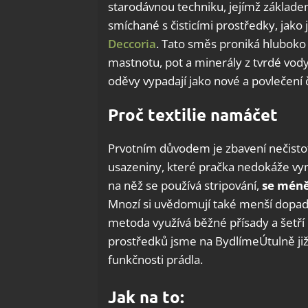
starodávnou techniku, jejímž základe
smíchané s čisticími prostředky, jako 
Deccoria
. Tato směs proniká hluboko
mastnotu, pot a minerály z tvrdé vody
oděvy vypadají jako nové a povlečení č
Proč textilie namáčet
Prvotním důvodem je zbavení nečistot.
usazeniny, které pračka nedokáže vymý
na něž se používá stripování,
se méně
Mnozí si uvědomují také menší dopad n
metoda využívá běžné přísady a šetří 
prostředků jsme na BydlímeÚtulně již
funkčnosti prádla.
Jak na to: