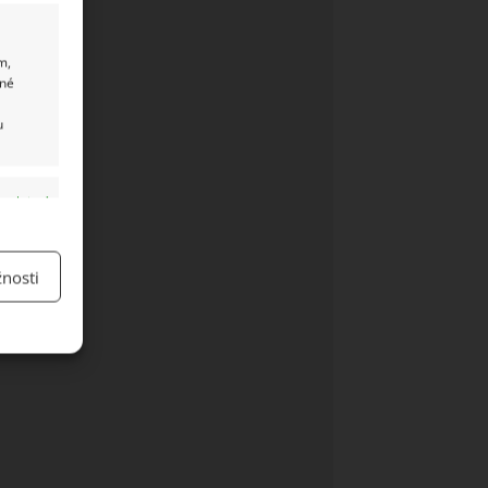
m,
ané
u
y aktivní
nosti
y aktivní