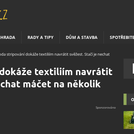
AHRADA
RADY A TIPY
DŮM A STAVBA
SPOTŘEBIT
da stripování dokáže textiliím navrátit svěžest. Stačí je nechat
dokáže textiliím navrátit
nechat máčet na několik
O