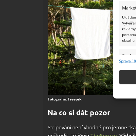
Market
Ukládání
Vytvářen
reklamy,
persona
obsahu.
Funkc
Správa 18
Přiřazov
Identifi
Použív
základ
Fotografie: Freepik
Zajišt
Na co si dát pozor
odstra
Ukládá
Stripování není vhodné pro jemné tkan
poškodit, zmiňuje
TheSpruce
.
Vždy čt