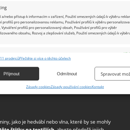
ing
 a/nebo přístup k informacím v zařízení, Použití omezených údajů k výběru rekla
í profilů pro personalizovanou reklamu, Používání profilů k výběru personalizov
 Vytváření profilů pro personalizovaný obsah, Používání profilů pro výběr
lizovaného obsahu, Rozvoj a zlepšování služeb, Použití omezených údajů k výběr
e
Vžd
11 prodejců
Přečtěte si více o těchto účelech
ání a kombinování údajů z jiných zdrojů údajů, Propojení různých zařízení,
kace zařízení na základě automaticky přenášených informací.
Spravovat mož
Příjmout
Odmítnout
ání přesných údajů o zeměpisné poloze, Identifikace zařízení na
Zásady cookies
Zásady používání cookies
Kontakt
ě aktivně vyžádaných informací.
ění bezpečnosti, předcházení a zjišťování podvodů a
ňování chyb, Poskytování a zobrazování reklamy a obsahu,
Vžd
ní a sdělování voleb ochrany osobních údajů.
iny, jako je hedvábí nebo vlna, které by se mohly
ěte štítky na textiliích
, abyste předešli jejich