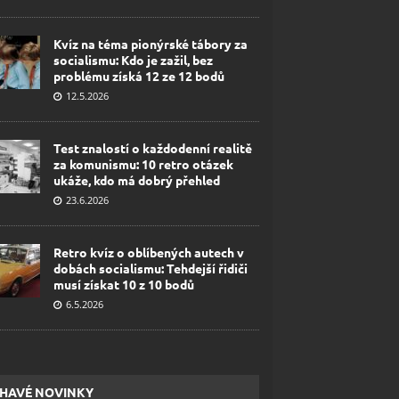
Kvíz na téma pionýrské tábory za
socialismu: Kdo je zažil, bez
problému získá 12 ze 12 bodů
12.5.2026
Test znalostí o každodenní realitě
za komunismu: 10 retro otázek
ukáže, kdo má dobrý přehled
23.6.2026
Retro kvíz o oblíbených autech v
dobách socialismu: Tehdejší řidiči
musí získat 10 z 10 bodů
6.5.2026
HAVÉ NOVINKY