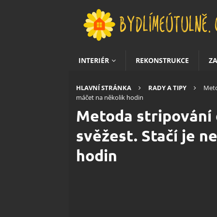
INTERIÉR
REKONSTRUKCE
Z
HLAVNÍ STRÁNKA
RADY A TIPY
Meto
máčet na několik hodin
Metoda stripování 
svěžest. Stačí je 
hodin