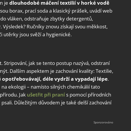
m je
dlouhodobé máčení textilií v horké vodě
jsou borax, prací soda a klasický prášek, uvádí web
 do vláken, odstraňuje zbytky detergentů,
. Výsledek? Ručníky znovu získají svou měkkost,
i utěrky jsou svěží a hygienické.
 Stripování, jak se tento postup nazývá, odstraní
t. Dalším aspektem je zachování kvality: Textilie,
 opotřebovávají, déle vydrží a vypadají lépe
.
a ekologii – namísto silných chemikálií tato
přírodu. Jak
ušetřit při praní
s pomocí přírodních
 psali. Důležitým důvodem je také delší zachování