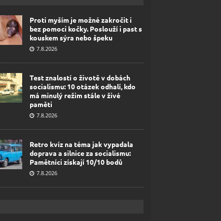
Proti myším je možné zakročit i
bez pomoci kočky. Poslouží i past s
kouskem sýra nebo špeku
7.8.2026
Test znalostí o životě v dobách
socialismu: 10 otázek odhalí, kdo
má minulý režim stále v živé
paměti
7.8.2026
Retro kvíz na téma jak vypadala
doprava a silnice za socialismu:
Pamětníci získají 10/10 bodů
7.8.2026