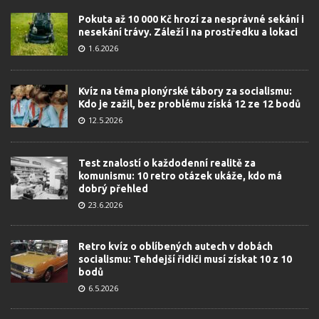
Pokuta až 10 000 Kč hrozí za nesprávné sekání i
nesekání trávy. Záleží i na prostředku a lokaci
1.6.2026
Kvíz na téma pionýrské tábory za socialismu:
Kdo je zažil, bez problému získá 12 ze 12 bodů
12.5.2026
Test znalostí o každodenní realitě za
komunismu: 10 retro otázek ukáže, kdo má
dobrý přehled
23.6.2026
Retro kvíz o oblíbených autech v dobách
socialismu: Tehdejší řidiči musí získat 10 z 10
bodů
6.5.2026