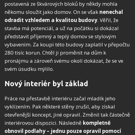
postavená ze škvárových bloků by někdy mohla
někomu sloužit jako domov. On se však
nenechal
odradit vzhledem a kvalitou budovy
. Věřil, že
stavba má potenciál, a už na počátku si dokázal
představit příjemný a teplý domov se stylovým
vybavením. Za koupi této budovy zaplatil v přepočtu
280 tisíc korun. Chtěl ji proměnit na dům k
pronájmu a zároveň svému okolí dokázat, že se ve
svém úsudku mýlilo.
Nový interiér byl základ
Práce na přestavbě interiéru začal mladík jeho
vyklízením. Pak některé stěny zrušil, aby získal
otevřenější koncept, jiné opravil. Změnil tak částečně
interiérovou dispozici. Následně
kompletně
obnovil podlahy – jednu pouze opravil pomocí