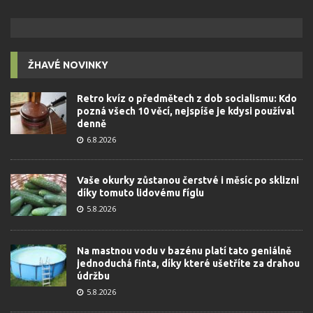
ŽHAVÉ NOVINKY
Retro kvíz o předmětech z dob socialismu: Kdo
pozná všech 10 věcí, nejspíše je kdysi používal
denně
6.8.2026
Vaše okurky zůstanou čerstvé i měsíc po sklizni
díky tomuto lidovému fíglu
5.8.2026
Na mastnou vodu v bazénu platí tato geniálně
jednoduchá finta, díky které ušetříte za drahou
údržbu
5.8.2026