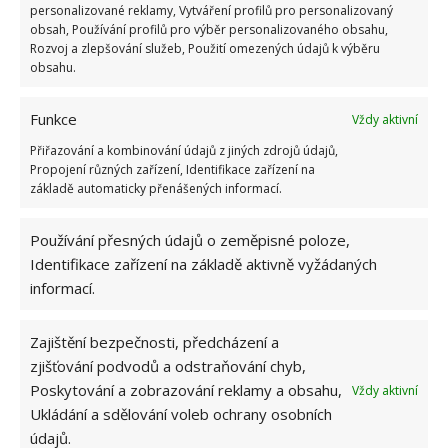
personalizované reklamy, Vytváření profilů pro personalizovaný
obsah, Používání profilů pro výběr personalizovaného obsahu,
Rozvoj a zlepšování služeb, Použití omezených údajů k výběru
obsahu.
Funkce
Vždy aktivní
Přiřazování a kombinování údajů z jiných zdrojů údajů,
Propojení různých zařízení, Identifikace zařízení na
základě automaticky přenášených informací.
Používání přesných údajů o zeměpisné poloze,
Identifikace zařízení na základě aktivně vyžádaných
BYDLENÍ
DOMÁCNOST
DŮM
informací.
REKONSTRUKCE
STAVBA
Zajištění bezpečnosti, předcházení a
zjišťování podvodů a odstraňování chyb,
Přidejte svůj názor
Poskytování a zobrazování reklamy a obsahu,
Vždy aktivní
Ukládání a sdělování voleb ochrany osobních
KOMENTOVAT
údajů.