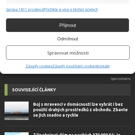
Správa 1811 prodejců
Přečtěte si více o těchto účelech
Hana Musilová
Do redakce Bydlimeutulne.cz se
Příjmout
přidala během svých studií a práce
redaktorky ji tak nadchla, že se
Odmítnout
rozhodla zůstat. Její v...
[Více o
autorovi]
Spravovat možnosti
Zásady cookies
Zásady používání cookies
Kontakt
SOUVISEJÍCÍ ČLÁNKY
Boj s mravenci v domácnosti lze vyhrát i bez
použití drahých prostředků z obchodu. Zbavte
se jich snadno a rychle
Třípokojový dům za pouhých 370 000 Kč: Je