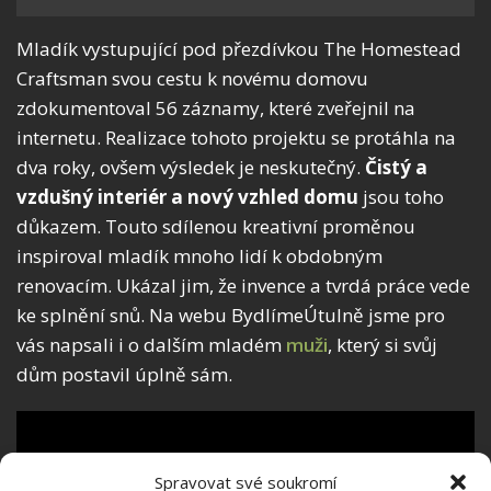
Mladík vystupující pod přezdívkou The Homestead
Craftsman svou cestu k novému domovu
zdokumentoval 56 záznamy, které zveřejnil na
internetu. Realizace tohoto projektu se protáhla na
dva roky, ovšem výsledek je neskutečný.
Čistý a
vzdušný interiér a nový vzhled domu
jsou toho
důkazem. Touto sdílenou kreativní proměnou
inspiroval mladík mnoho lidí k obdobným
renovacím. Ukázal jim, že invence a tvrdá práce vede
ke splnění snů. Na webu BydlímeÚtulně jsme pro
vás napsali i o dalším mladém
muži
, který si svůj
dům postavil úplně sám.
Spravovat své soukromí