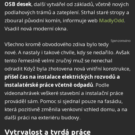
OSB desek
, další vytvářel od základů, včetně nových
podlahových trámů a zateplení. Strhal staré stropy a
zboural původní komín, informuje web
MadlyOdd
.
Vsadil nová moderní okna.
Všechno kromě obvodového zdiva bylo tedy
nové. A nastaly i takové chvíle, kdy se nedařilo. Avšak
tento řemeslně velmi zručný muž se nenechal
odradit Když byla zhotovena nová vnitřní konstrukce,
přišel čas na instalace elektrických rozvodů a
instalatérské práce včetně odpadů
. Podle
videonahrávek veškeré stavební a instalační práce
prováděl sám. Pomoc si sjednal pouze na fasádu,
která pozitivně změnila venkovní vzhled domu, a na
další práci na exteriéru budovy.
Vytrvalost a tvrdá práce