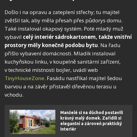
Došlo i na opravu a zateplení střechy; tu majitel
zvětšil tak, aby měla přesah přes půdorys domu.
Také instaloval okapový systém. Poté mladý muž
vybavil
celý interiér sádrokartonem, takže
vnitřní
prostory měly konečně podobu bytu
. Na řadu
přišlo vybavení domácnosti. Mladík instaloval
kuchyňskou linku, v koupelně sanitární zařízení,
v technické místnosti bojler, uvádí web
TinyHouseZone
. Fasádu nastříkal majitel šedou
barvou a na závěr přistavěl dřevěnou terasu u
vchodu.
Manželé si na důchod postavili
krásný malý domek. Zařídili si
elegantní a zároveň praktický
interiér