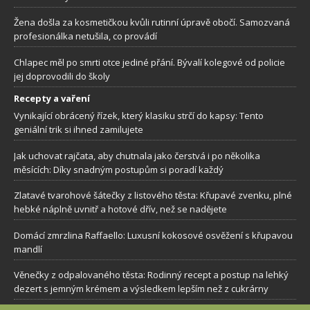
Žena došla za kosmetičkou kvůli rutinní úpravě obočí. Samozvaná
profesionálka netušila, co provádí
Chlapec měl po smrti otce jediné přání. Bývalí kolegové od policie
jej doprovodili do školy
Recepty a vaření
Vynikající obrácený řízek, který klasiku strčí do kapsy: Tento
geniální trik si ihned zamilujete
Jak uchovat rajčata, aby chutnala jako čerstvá i po několika
měsících: Díky snadným postupům si poradí každý
Zlatavé tvarohové šátečky z listového těsta: Křupavé zvenku, plné
hebké náplně uvnitř a hotové dřív, než se nadějete
Domácí zmrzlina Raffaello: Luxusní kokosové osvěžení s křupavou
mandlí
Věnečky z odpalovaného těsta: Rodinný recept a postup na lehký
dezert s jemným krémem a výsledkem lepším než z cukrárny