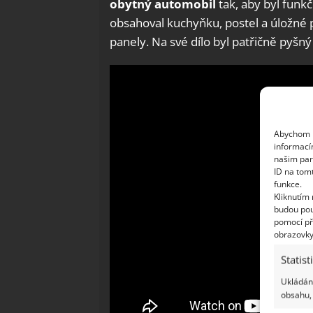
obytný automobil
tak, aby byl funkč
obsahoval kuchyňku, postel a úložné p
panely. Na své dílo byl patřičně pyšný 
Abychom p
informací
našim par
ID na tom
funkce.
Kliknutím
budou pou
pomocí př
obrazovky
Statist
Ukládání
obsahu, 