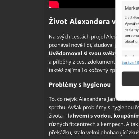
Market
Ukládání
Život Alexandera v zahran
Vytvářen
reklamy,
persona
Na svých cestách projel Alexander nej
obsahu.
poznával nové lidi, studoval jejich ku
Uvědomoval si svou svébytnost a s
Funkc
a příběhy z cest zdokumentoval na sociá
Správa 18
Přiřazov
taktéž zajímají o kočovný způsob živo
Identifi
Problémy s hygienou
Použív
základ
To, co nejvíc Alexandera Jamese trápi
sprchu. Avšak problémy s hygienou ře
Zajišt
života –
lahvemi s vodou, koupáním
odstra
různých fitcentrech a kempech. A tak
Ukládá
překážku, stalo velmi obohacující zku