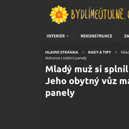
INTERIÉR
REKONSTRUKCE
Z
HLAVNÍ STRÁNKA
RADY A TIPY
Mlad
dokonce i solární panely
Mladý muž si splnil
Jeho obytný vůz má
panely