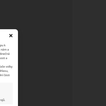
upu k
i nám a
edinečná
osti a
Vaše volby
uhlasu,
ní části
ojů.