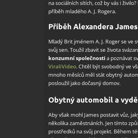
na sociálních sítích, což by vás i živi
příběh mladého A. J. Rogera.
Příběh Alexandera James
Mladý Brit jménem A. J. Roger se ve sv
svůj sen. Toužil zbavit se života svá
konzumní společnosti
a poznávat sv
ViraliVideo
. Chtěl být svobodný ve v
mnoho měsíců měl stát obytný automo
posloužil jako dočasný domov.
Obytný automobil a vydě
Aby však mohl James postavit vůz, ja
několika zaměstnáních. Jen tímto způ
prostředků na svůj projekt. Během t