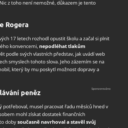
lo? Nic z toho není nemožné, důkazem je tento
e Rogera
ých 17 letech rozhodl opustit školu a začal si plnit
zaného konvencemi,
nepodléhat tlakům
ět podle svých vlastních představ, jak uvádí web
šech smyslech tohoto slova. Jeho zázemím se na
bil, který by mu poskytl možnost dopravy a
lávání peněz
ký potřeboval, musel pracovat řadu měsíců hned v
sobem mohl získat dostatek finančních
éto doby
současně navrhoval a stavěl svůj