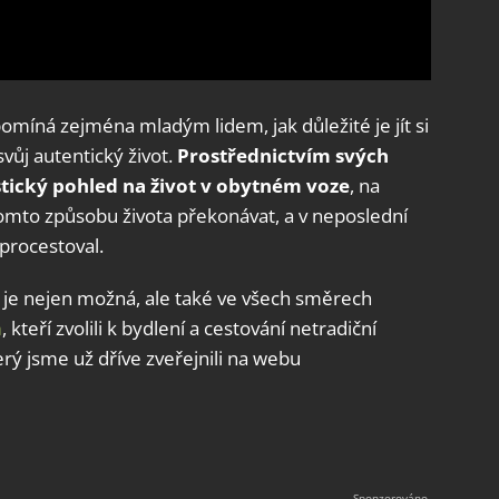
pomíná zejména mladým lidem, jak důležité je jít si
svůj autentický život.
Prostřednictvím svých
stický pohled na život v obytném voze
, na
tomto způsobu života překonávat, a v neposlední
 procestoval.
a je nejen možná, ale také ve všech směrech
h
, kteří zvolili k bydlení a cestování netradiční
erý jsme už dříve zveřejnili na webu