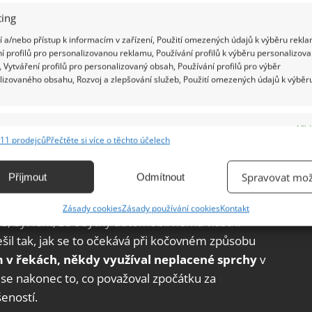
ing
 a/nebo přístup k informacím v zařízení, Použití omezených údajů k výběru rekla
ičí
í profilů pro personalizovanou reklamu, Používání profilů k výběru personalizov
 Vytváření profilů pro personalizovaný obsah, Používání profilů pro výběr
lizovaného obsahu, Rozvoj a zlepšování služeb, Použití omezených údajů k výběr
en celou Evropu, ale i pořádný kus světa. Přitom
lturu a postupně se učil novým jazykům.
pojení s přírodou.
Podle webu
TN
své poznatky
e
Vžd
lních sítích, čímž inspiroval spoustu lidí, kteří se
11 prodejců
Přečtěte si více o těchto účelech
ání a kombinování údajů z jiných zdrojů údajů, Propojení různých zařízení,
ta při objevování světa a sebe samých.
kace zařízení na základě automaticky přenášených informací.
Spravovat mož
Příjmout
Odmítnout
ání přesných údajů o zeměpisné poloze, Identifikace zařízení na
Zásady cookies
Zásady používání cookies
Kontakt
ě aktivně vyžádaných informací.
lo, byl fakt, že obytný automobil nemá vlastní
šil tak, jak se to očekává při kočovném způsobu
ění bezpečnosti, předcházení a zjišťování podvodů a
 v řekách, někdy využíval neplacené sprchy
v
ňování chyb, Poskytování a zobrazování reklamy a obsahu,
Vžd
 se nakonec to, co považoval zpočátku za
ní a sdělování voleb ochrany osobních údajů.
šeností.