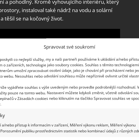
ní a pohodlný. Kromě vyhovujícího interiéru, který
rostory, instaloval také nádrž na vodu a solární
a těšil se na kočovný život.
Spravovat své soukromí
oskytli co nejlepší služby, my a naši partneři používáme k ukládání a/nebo příst
m o zařízeních, technologie jako soubory cookies. Souhlas s těmito technologiem
tnerům umožní zpracovávat osobní údaje, jako je chování při procházení nebo j
to webu. Nesouhlas nebo odvolání souhlasu může nepříznivě ovlivnit určité vlastn
 níže vyjádřete souhlas s výše uvedeným nebo proveďte podrobnější rozhodnutí. 
žity pouze na tomto webu. Nastavení můžete kdykoli změnit, včetně odvolání so
epínačů v Zásadách cookies nebo kliknutím na tlačítko Spravovat souhlas ve spod
.
iky
 a/nebo přístup k informacím v zařízení, Měření výkonu reklam, Měření výkonu
Porozumění publiku prostřednictvím statistik nebo kombinací údajů z různých zdr