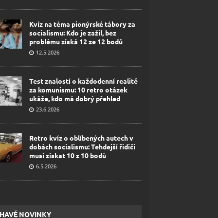
Kvíz na téma pionýrské tábory za
socialismu: Kdo je zažil, bez
problému získá 12 ze 12 bodů
12.5.2026
Test znalostí o každodenní realitě
za komunismu: 10 retro otázek
ukáže, kdo má dobrý přehled
23.6.2026
Retro kvíz o oblíbených autech v
dobách socialismu: Tehdejší řidiči
musí získat 10 z 10 bodů
6.5.2026
HAVÉ NOVINKY