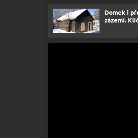
Domek i př
zázemí. Klí