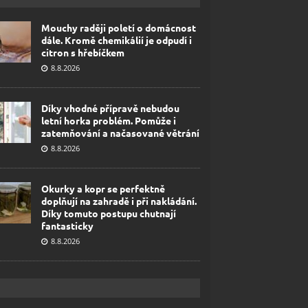
Mouchy raději poletí o domácnost
dále. Kromě chemikálií je odpudí i
citron s hřebíčkem
8.8.2026
Díky vhodné přípravě nebudou
letní horka problém. Pomůže i
zatemňování a načasované větrání
8.8.2026
Okurky a kopr se perfektně
doplňují na zahradě i při nakládání.
Díky tomuto postupu chutnají
fantasticky
8.8.2026