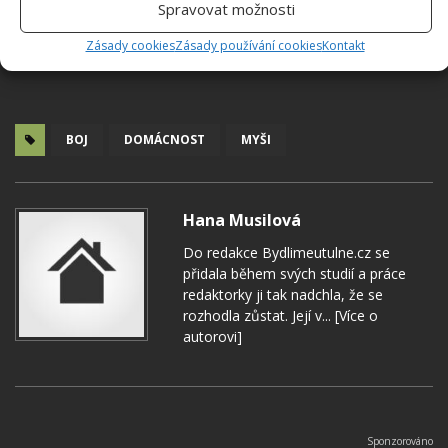
Spravovat možnosti
Zásady cookies
Zásady používání cookies
Kontakt
BOJ
DOMÁCNOST
MYŠI
Hana Musilová
Do redakce Bydlimeutulne.cz se
přidala během svých studií a práce
redaktorky ji tak nadchla, že se
rozhodla zůstat. Její v...
[Více o
autorovi]