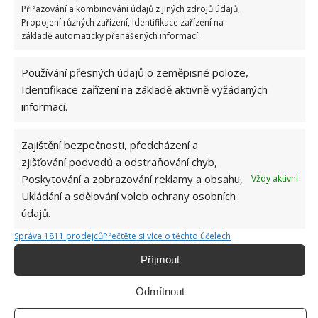
Přiřazování a kombinování údajů z jiných zdrojů údajů,
kterou krysy slyší, dojde k tomu, že se pro ně dané
Propojení různých zařízení, Identifikace zařízení na
místo stane neobyvatelné. Raději se tak přestěhují o
základě automaticky přenášených informací.
dům dál a vy budete mít klid i bez aplikace
drastických jedů. Dále existují další speciální plašící
Používání přesných údajů o zeměpisné poloze,
Identifikace zařízení na základě aktivně vyžádaných
přístroje, které kombinují zvuky o vysoké frekvenci a
informací.
světlo.
Zajištění bezpečnosti, předcházení a
zjišťování podvodů a odstraňování chyb,
Poskytování a zobrazování reklamy a obsahu,
Vždy aktivní
Ukládání a sdělování voleb ochrany osobních
údajů.
Správa 1811 prodejců
Přečtěte si více o těchto účelech
Příjmout
Odmítnout