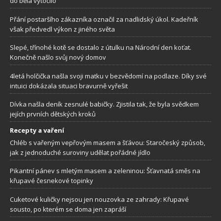
do běla vytočilo
Přání postaršího zákazníka označil za nadlidský úkol. Kadeřník
však předvedl výkon z jiného světa
Slepé, třínohé kotě se dostalo z útulku na Národní den koťat.
Konečně našlo svůj nový domov
4letá holčička našla svoji matku v bezvědomí na podlaze. Díky své
intuici dokázala situaci bravurně vyřešit
Dívka našla deník zesnulé babičky. Zjistila tak, že byla svědkem
jejích prvních dětských kroků
Recepty a vaření
Chléb s vařeným vepřovým masem a šťávou: Staročeský způsob,
jak z jednoduché suroviny udělat pořádné jídlo
Pikantní pánev s mletým masem a zeleninou: Šťavnatá směs na
křupavé česnekové topinky
Cuketové kuličky nejsou jen nouzovka ze zahrady: Křupavé
sousto, po kterém se doma jen zapráší