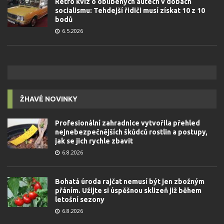
Retro kvíz o oblíbených autech v dobách
socialismu: Tehdejší řidiči musí získat 10 z 10
bodů
6.5.2026
ŽHAVÉ NOVINKY
Profesionální zahradnice vytvořila přehled
nejnebezpečnějších škůdců rostlin a postupy,
jak se jich rychle zbavit
6.8.2026
Bohatá úroda rajčat nemusí být jen zbožným
přáním. Užijte si úspěšnou sklizeň již během
letošní sezony
6.8.2026