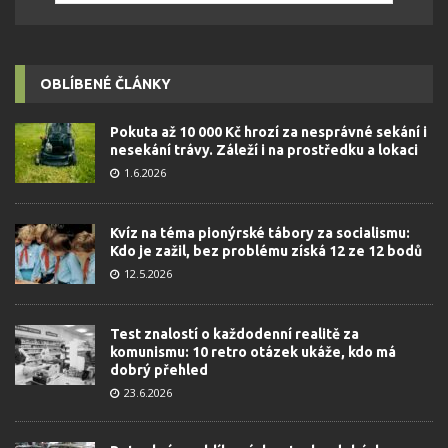
OBLÍBENÉ ČLÁNKY
Pokuta až 10 000 Kč hrozí za nesprávné sekání i
nesekání trávy. Záleží i na prostředku a lokaci
1.6.2026
Kvíz na téma pionýrské tábory za socialismu:
Kdo je zažil, bez problému získá 12 ze 12 bodů
12.5.2026
Test znalostí o každodenní realitě za
komunismu: 10 retro otázek ukáže, kdo má
dobrý přehled
23.6.2026