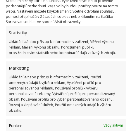
Kliknutím níže vyjádřete souhlas s výše uvedeným nebo proveďte
Fotografie: Freepik
podrobnější rozhodnutí. Vaše volby budou použity pouze na tomto
webu. Nastavení můžete kdykoli změnit, včetně odvolání souhlasu,
Chytání do pastí
pomocí přepínačů v Zásadách cookies nebo kliknutím na tlačítko
Spravovat souhlas ve spodní části obrazovky.
Dalším způsobem, jak se vypořádat s hlodavci, je
Statistiky
chytání do pastí. Existuje celá řada variant od
Ukládání a/nebo přístup k informacím v zařízení, Měření výkonu
malých pastiček na myši až po větší klecové pasti,
reklam, Měření výkonu obsahu, Porozumění publiku
kam se bez problémů chytne například velký potkan
prostřednictvím statistik nebo kombinací údajů z různých zdrojů.
či krysa. Pro maximální úspěšnost při instalaci pasti
Marketing
je vhodné vysledovat dráhy, kudy běžně myši a krysy
chodí. Přesně na těchto místech totiž máte největší
Ukládání a/nebo přístup k informacím v zařízení, Použití
omezených údajů k výběru reklam, Vytváření profilů pro
šanci, že se skutečně chytí.
personalizovanou reklamu, Používání profilů k výběru
personalizované reklamy, Vytváření profilů pro personalizovaný
Ultrazvukový odpuzovač
obsah, Používání profilů pro výběr personalizovaného obsahu,
Rozvoj a zlepšování služeb, Použití omezených údajů k výběru
obsahu.
Asi nejvíce humánní metodou, kdy přímo nebudete
ubližovat žádným myším, je ultrazvukový
Funkce
Vždy aktivní
odpuzovač. Díky zvukům o velmi vysoké frekvenci,