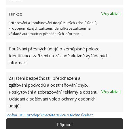
Funkce
Vždy aktivní
Přiřazování a kombinování údajů z jiných zdrojů údajů,
Propojení různých zařízení, Identifikace zařízení na
základě automaticky přenášených informací.
Používání přesných údajů o zeměpisné poloze,
Identifikace zařízení na základě aktivně vyžádaných
informací.
Zajištění bezpečnosti, předcházení a
zjišťování podvodů a odstraňování chyb,
ELEKTŘINA
LEDNIČKA
ÚSPORA ENERGIE
Poskytování a zobrazování reklamy a obsahu,
Vždy aktivní
Ukládání a sdělování voleb ochrany osobních
údajů.
Jiří Kolář
Správa 1811 prodejců
Přečtěte si více o těchto účelech
Absolvent České zemědělské
Příjmout
univerzity, který je již od malička