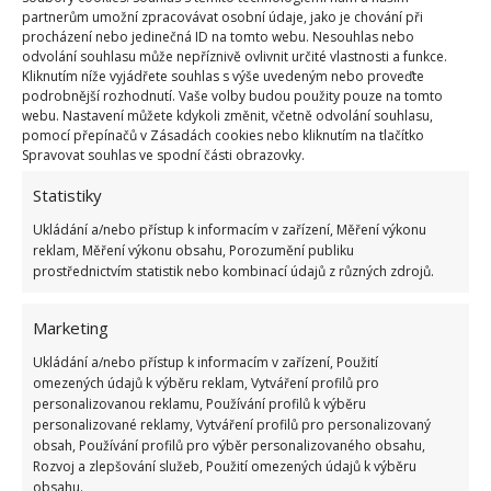
partnerům umožní zpracovávat osobní údaje, jako je chování při
energie se tak oproti očekávání
procházení nebo jedinečná ID na tomto webu. Nesouhlas nebo
zvýší
odvolání souhlasu může nepříznivě ovlivnit určité vlastnosti a funkce.
Kliknutím níže vyjádřete souhlas s výše uvedeným nebo proveďte
podrobnější rozhodnutí. Vaše volby budou použity pouze na tomto
Pokud ještě nemáte úsporné žárovky, rozhodně
webu. Nastavení můžete kdykoli změnit, včetně odvolání souhlasu,
pomocí přepínačů v Zásadách cookies nebo kliknutím na tlačítko
byste to měli změnit. Jejich spotřeba je totiž výrazně
Spravovat souhlas ve spodní části obrazovky.
nižší a
ročně jejich používáním ušetříte tisíce
Statistiky
korun
. A netřeba zmiňovat, že hodně ušetříte i tím,
Ukládání a/nebo přístup k informacím v zařízení, Měření výkonu
že budete zhasínat v místnostech, kde zrovna
reklam, Měření výkonu obsahu, Porozumění publiku
nepobýváte. Podívejte se také na nové
značení
prostřednictvím statistik nebo kombinací údajů z různých zdrojů.
energetických tříd spotřebičů
, jak jsme nedávno
psali na BydlímeÚtulně. Stupnice A+ byla nahrazena
Marketing
písmeny A–G.
Ukládání a/nebo přístup k informacím v zařízení, Použití
omezených údajů k výběru reklam, Vytváření profilů pro
personalizovanou reklamu, Používání profilů k výběru
personalizované reklamy, Vytváření profilů pro personalizovaný
obsah, Používání profilů pro výběr personalizovaného obsahu,
Rozvoj a zlepšování služeb, Použití omezených údajů k výběru
obsahu.