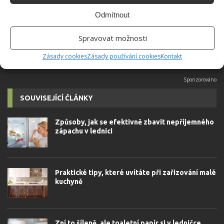
velkým kutilem. V podstatě vše, co je
Odmítnout
možné najít v j...
[Více o autorovi]
Spravovat možnosti
Zásady cookies
Zásady používání cookies
Kontakt
SOUVISEJÍCÍ ČLÁNKY
Způsoby, jak se efektivně zbavit nepříjemného
zápachu v lednici
Praktické tipy, které uvítáte při zařizování malé
kuchyně
Zní to šíleně, ale toaletní papír si v ledničce