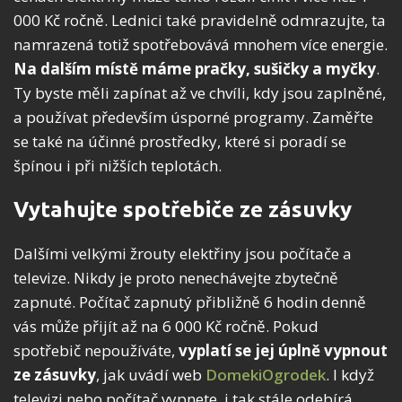
000 Kč ročně. Lednici také pravidelně odmrazujte, ta
namrazená totiž spotřebovává mnohem více energie.
Na dalším místě máme pračky, sušičky a myčky
.
Ty byste měli zapínat až ve chvíli, kdy jsou zaplněné,
a používat především úsporné programy. Zaměřte
se také na účinné prostředky, které si poradí se
špínou i při nižších teplotách.
Vytahujte spotřebiče ze zásuvky
Dalšími velkými žrouty elektřiny jsou počítače a
televize. Nikdy je proto nenechávejte zbytečně
zapnuté. Počítač zapnutý přibližně 6 hodin denně
vás může přijít až na 6 000 Kč ročně. Pokud
spotřebič nepoužíváte,
vyplatí se jej úplně vypnout
ze zásuvky
, jak uvádí web
DomekiOgrodek
. I když
televizi nebo počítač vypnete, i tak stále odebírá