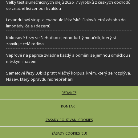
Velký test slunečnicových olejů 2026: 7 výrobků z českých obchodů
se značně liší cenou i kvalitou
Levandulový sirup z levandule lékařské: Fialová letní zásoba do
limonády, čaje i dezertů
Kokosové řezy se šlehačkou: Jednoduchý moučník, který si
zamiluje celá rodina
Vepřové na paprice zvládne každý a odmění se jemnou omáčkou i
měkkým masem
Sametové řezy „Obliž prst”: Vláčný korpus, krém, který se rozplývá.
Název, který opravdu nic nepřehání
REDAKCE
KONTAKT
ZÁSADY POUŽÍVÁNÍ COOKIES
ZÁSADY COOKIES (EU)