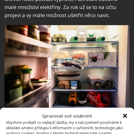
malé množství elektřiny. Za rok už se to na účtu
projeví a vy máte možnost ušetřit něco navíc.
Fotografie: Piqsels
Spravovat své soukromí
Abychom poskytli co nejlepší služby, my a naši partneři používáme k
ukládání a/nebo přístupu k informacím o zařízeních, technologie jako
Vypínání topení na noc je častým
soubory cookies. Souhlas s těmito technologiemi nám a našim
lidovým přešlapem. Spotřeba