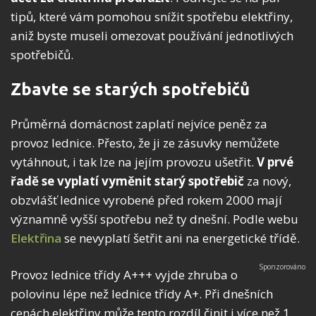
tipů, které vám pomohou snížit spotřebu elektřiny,
aniž byste museli omezovat používání jednotlivých
spotřebičů.
Zbavte se starých spotřebičů
Průměrná domácnost zaplatí nejvíce peněz za
provoz lednice. Přesto, že ji ze zásuvky nemůžete
vytáhnout, i tak lze na jejím provozu ušetřit.
V prvé
řadě se vyplatí vyměnit starý spotřebič
za nový,
obzvlášť lednice vyrobené před rokem 2000 mají
významně vyšší spotřebu než ty dnešní. Podle webu
Elektřina
se nevyplatí šetřit ani na energetické třídě.
Provoz lednice třídy A+++ vyjde zhruba o
polovinu lépe než lednice třídy A+. Při dnešních
cenách elektřiny může tento rozdíl činit i více než 1