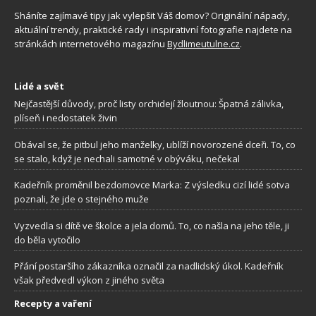
Sháníte zajímavé tipy jak vylepšit Váš domov? Originální nápady,
aktuální trendy, praktické rady i inspirativní fotografie najdete na
stránkách internetového magazínu
Bydlimeutulne.cz
.
Lidé a svět
Nejčastější důvody, proč listy orchidejí žloutnou: Špatná zálivka,
plíseň i nedostatek živin
Obával se, že pitbul jeho manželky, ublíží novorozené dceři. To, co
se stalo, když je nechali samotné v obýváku, nečekal
Kadeřník proměnil bezdomovce Marka: Z výsledku cizí lidé sotva
poznali, že jde o stejného muže
Vyzvedla si dítě ve školce a jela domů. To, co našla na jeho těle, ji
do běla vytočilo
Přání postaršího zákazníka označil za nadlidský úkol. Kadeřník
však předvedl výkon z jiného světa
Recepty a vaření