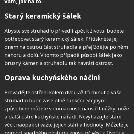
vám, jak na to.
Starý keramický šálek
Abyste své struhadlo přivedli zpět k životu, budete
potřebovat starý keramický šálek. Přitiskněte jej
dnem na ostrou část struhadla a přejíždějte po něm
nahoru a dolů. V tomto případě působí šálek jako
brusný kámen a struhadlu tak navrátí ostrost.
Oprava kuchyňského náčiní
Provádějte ostření kolem dvou až tří minut a vaše
struhadlo bude zase plně funkční. Stejným
způsobem můžete v domácnosti naostřit nůžky, nože
a další ostré kuchyňské nářadí. Nevyhazujte staré
věci, naopak si važte jejich stáří a hodnoty. Můžete je
pomocí snadného postupu znovu přivést k životu a