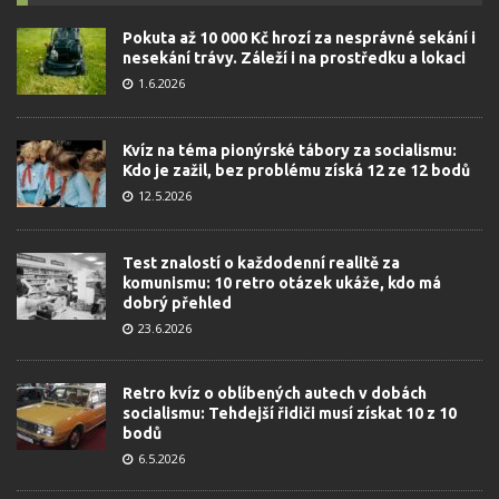
Pokuta až 10 000 Kč hrozí za nesprávné sekání i
nesekání trávy. Záleží i na prostředku a lokaci
1.6.2026
Kvíz na téma pionýrské tábory za socialismu:
Kdo je zažil, bez problému získá 12 ze 12 bodů
12.5.2026
Test znalostí o každodenní realitě za
komunismu: 10 retro otázek ukáže, kdo má
dobrý přehled
23.6.2026
Retro kvíz o oblíbených autech v dobách
socialismu: Tehdejší řidiči musí získat 10 z 10
bodů
6.5.2026