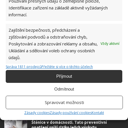
Používání přesných údajů o zeměpisné poloze,
Identifikace zařízení na základě aktivně vyžádaných
DOMÁCNOST
STRUHADLO
informací.
Zajištění bezpečnosti, předcházení a
Hana Musilová
zjišťování podvodů a odstraňování chyb,
Poskytování a zobrazování reklamy a obsahu,
Vždy aktivní
Do redakce Bydlimeutulne.cz se
přidala během svých studií a práce
Ukládání a sdělování voleb ochrany osobních
redaktorky ji tak nadchla, že se
údajů.
rozhodla zůstat. Její v...
[Více o
Správa 1811 prodejců
Přečtěte si více o těchto účelech
autorovi]
Příjmout
Odmítnout
Spravovat možnosti
SOUVISEJÍCÍ ČLÁNKY
Zásady cookies
Zásady používání cookies
Kontakt
Štěnice v domácnosti. Tato preventivní
opatření sníží riziko jejich výskytu