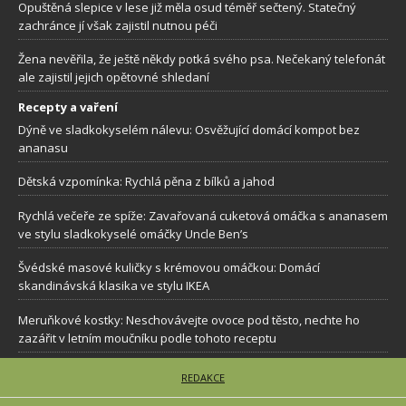
Opuštěná slepice v lese již měla osud téměř sečtený. Statečný
zachránce jí však zajistil nutnou péči
Žena nevěřila, že ještě někdy potká svého psa. Nečekaný telefonát
ale zajistil jejich opětovné shledaní
Recepty a vaření
Dýně ve sladkokyselém nálevu: Osvěžující domácí kompot bez
ananasu
Dětská vzpomínka: Rychlá pěna z bílků a jahod
Rychlá večeře ze spíže: Zavařovaná cuketová omáčka s ananasem
ve stylu sladkokyselé omáčky Uncle Ben’s
Švédské masové kuličky s krémovou omáčkou: Domácí
skandinávská klasika ve stylu IKEA
Meruňkové kostky: Neschovávejte ovoce pod těsto, nechte ho
zazářit v letním moučníku podle tohoto receptu
REDAKCE