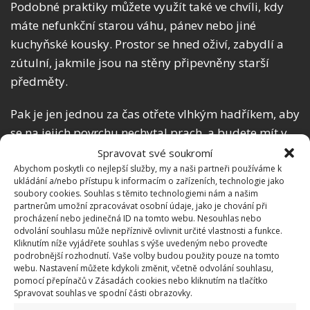
Podobné praktiky můžete využít také ve chvíli, kdy
máte nefunkční starou váhu, pánev nebo jiné
kuchyňské kousky. Prostor se hned oživí, zabydlí a
zútulní, jakmile jsou na stěny připevněny starší
předměty.
Pak je jen jednou za čas otřete vlhkým hadříkem, aby
se na jejich povrchu nechytal prach, a budete mít v
domě nebo klidně bytě nádhernou a stylovou
Spravovat své soukromí
dekoraci.
Abychom poskytli co nejlepší služby, my a naši partneři používáme k
ukládání a/nebo přístupu k informacím o zařízeních, technologie jako
soubory cookies. Souhlas s těmito technologiemi nám a našim
Vybavení na zahradu
partnerům umožní zpracovávat osobní údaje, jako je chování při
procházení nebo jedinečná ID na tomto webu. Nesouhlas nebo
odvolání souhlasu může nepříznivě ovlivnit určité vlastnosti a funkce.
Struhadlo nemusí být jen dekorací v interiéru.
Kliknutím níže vyjádřete souhlas s výše uvedeným nebo proveďte
Jakmile se tento kuchyňský kousek stane
podrobnější rozhodnutí. Vaše volby budou použity pouze na tomto
webu. Nastavení můžete kdykoli změnit, včetně odvolání souhlasu,
nepoužitelným, můžete jej využít jako dekoraci na
pomocí přepínačů v Zásadách cookies nebo kliknutím na tlačítko
zahradu. Květiny se propletou skrze dírky ve
Spravovat souhlas ve spodní části obrazovky.