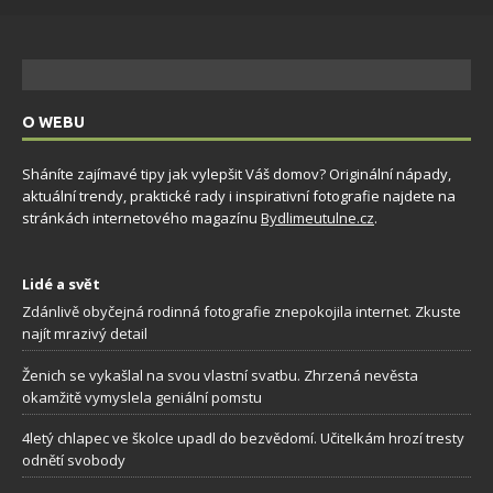
O WEBU
Sháníte zajímavé tipy jak vylepšit Váš domov? Originální nápady,
aktuální trendy, praktické rady i inspirativní fotografie najdete na
stránkách internetového magazínu
Bydlimeutulne.cz
.
Lidé a svět
Zdánlivě obyčejná rodinná fotografie znepokojila internet. Zkuste
najít mrazivý detail
Ženich se vykašlal na svou vlastní svatbu. Zhrzená nevěsta
okamžitě vymyslela geniální pomstu
4letý chlapec ve školce upadl do bezvědomí. Učitelkám hrozí tresty
odnětí svobody