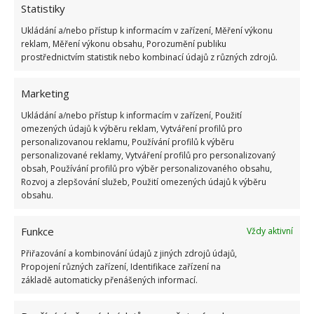
struhadle a vytvoří tak nádhernou dekoraci. Jestliže
Statistiky
bydlíte ve venkovském stavení, můžete si tímto
Ukládání a/nebo přístup k informacím v zařízení, Měření výkonu
nástrojem vyzdobit kůlnu nebo skalku před domem.
reklam, Měření výkonu obsahu, Porozumění publiku
prostřednictvím statistik nebo kombinací údajů z různých zdrojů.
Marketing
Ukládání a/nebo přístup k informacím v zařízení, Použití
omezených údajů k výběru reklam, Vytváření profilů pro
personalizovanou reklamu, Používání profilů k výběru
personalizované reklamy, Vytváření profilů pro personalizovaný
obsah, Používání profilů pro výběr personalizovaného obsahu,
Rozvoj a zlepšování služeb, Použití omezených údajů k výběru
obsahu.
Funkce
Vždy aktivní
Přiřazování a kombinování údajů z jiných zdrojů údajů,
Propojení různých zařízení, Identifikace zařízení na
základě automaticky přenášených informací.