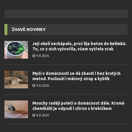
ŽHAVÉ NOVINKY
Její okolí nechápalo, proč lije beton do kelímků.
To, co z nich vytvořila, všem vytřelo zrak
9.8.2026
Myší v domácnosti se dá zbavit i bez krutých
metod. Poslouží i mátový sirup a kyblík
9.8.2026
Mouchy raději poletí o domácnost dále. Kromě
chemikálií je odpudí i citron s hřebíčkem
8.8.2026