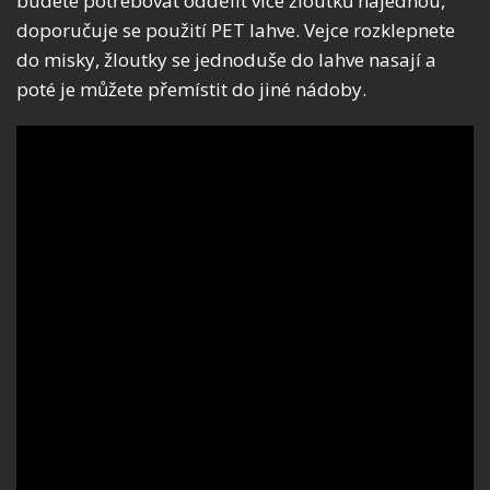
budete potřebovat oddělit více žloutků najednou,
doporučuje se použití PET lahve. Vejce rozklepnete
do misky, žloutky se jednoduše do lahve nasají a
poté je můžete přemístit do jiné nádoby.