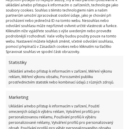
Co se žloutky a bílky, které nezpracujete
ukládání a/nebo přístupu k informacím o zařízeních, technologie jako
soubory cookies. Souhlas s těmito technologiemi nám a našim
partnerům umožní zpracovávat osobní údaje, jako je chování při
Zbydou-li vám vyklepnuté žloutky a bílky, rozhodně
procházení nebo jedinečná ID na tomto webu. Nesouhlas nebo
je nevyhazujte. Můžete je použít do palačinek nebo
odvolání souhlasu může nepříznivě ovlivnit určité vlastnosti a funkce.
Kliknutím níže vyjádřete souhlas s výše uvedeným nebo proveďte
buchet, ale také třeba do sekané. Anebo je
podrobnější rozhodnutí. Vaše volby budou použity pouze na tomto
zpracujete při obalování řízků.
Jestli nic z toho
webu. Nastavení můžete kdykoli změnit, včetně odvolání souhlasu,
pomocí přepínačů v Zásadách cookies nebo kliknutím na tlačítko
neplánujete, můžete žloutky i bílky zmrazit
, což
Spravovat souhlas ve spodní části obrazovky.
jste možná nevěděli. Ať už se rozhodnete pro
Statistiky
kteroukoliv metodu, klíčem k úspěchu je opatrnost,
a hlavně čistota. Kontaminované bílky by se vám
Ukládání a/nebo přístup k informacím v zařízení, Měření výkonu
reklam, Měření výkonu obsahu, Porozumění publiku
rozhodně nevyšlehaly, upozorňuje web
Genialne
.
prostřednictvím statistik nebo kombinací údajů z různých zdrojů.
Marketing
Ukládání a/nebo přístup k informacím v zařízení, Použití
omezených údajů k výběru reklam, Vytváření profilů pro
personalizovanou reklamu, Používání profilů k výběru
personalizované reklamy, Vytváření profilů pro personalizovaný
obsah, Používání profilů pro výběr personalizovaného obsahu,