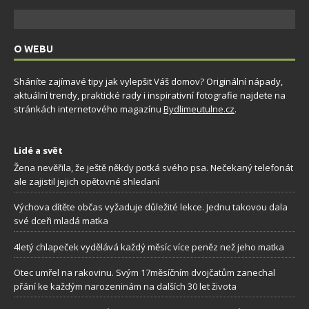
O WEBU
Sháníte zajímavé tipy jak vylepšit Váš domov? Originální nápady,
aktuální trendy, praktické rady i inspirativní fotografie najdete na
stránkách internetového magazínu
Bydlimeutulne.cz
.
Lidé a svět
Žena nevěřila, že ještě někdy potká svého psa. Nečekaný telefonát
ale zajistil jejich opětovné shledaní
Výchova dítěte občas vyžaduje důležité lekce. Jednu takovou dala
své dceři mladá matka
4letý chlapeček vydělává každý měsíc více peněz než jeho matka
Otec umřel na rakovinu. Svým 17měsíčním dvojčatům zanechal
přání ke každým narozeninám na dalších 30 let života