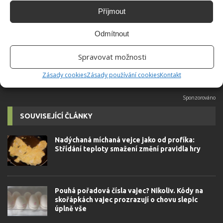
Absolvent České zemědělské
Příjmout
univerzity, který je již od malička
velkým kutilem. V podstatě vše, co je
Odmítnout
možné najít v j...
[Více o autorovi]
Spravovat možnosti
Zásady cookies
Zásady používání cookies
Kontakt
SOUVISEJÍCÍ ČLÁNKY
Nadýchaná míchaná vejce jako od profíka:
Střídání teploty smažení změní pravidla hry
Pouhá pořadová čísla vajec? Nikoliv. Kódy na
skořápkách vajec prozrazují o chovu slepic
úplně vše