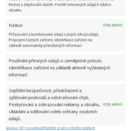
Rozvoj a zlepšování služeb, Použití omezených údajů k výběru
obsahu.
Funkce
Vždy aktivní
Přiřazování a kombinování údajů z jiných zdrojů údajů,
Propojení různých zařízení, Identifikace zařízení na
základě automaticky přenášených informací.
Používání přesných údajů o zeměpisné poloze,
Identifikace zařízení na základě aktivně vyžádaných
informací.
BÍLEK
POTRAVINY
VEJCE
Zajištění bezpečnosti, předcházení a
Přidejte svůj názor
zjišťování podvodů a odstraňování chyb,
KOMENTOVAT
Poskytování a zobrazování reklamy a obsahu,
Vždy aktivní
Ukládání a sdělování voleb ochrany osobních
údajů.
Jiří Kolář
Správa 1811 prodejců
Přečtěte si více o těchto účelech