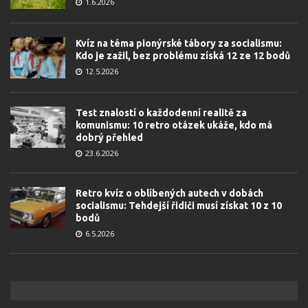
1.6.2026
Kvíz na téma pionýrské tábory za socialismu:
Kdo je zažil, bez problému získá 12 ze 12 bodů
12.5.2026
Test znalostí o každodenní realitě za
komunismu: 10 retro otázek ukáže, kdo má
dobrý přehled
23.6.2026
Retro kvíz o oblíbených autech v dobách
socialismu: Tehdejší řidiči musí získat 10 z 10
bodů
6.5.2026