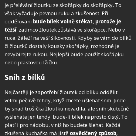
je přelévání žloutku ze skořápky do skořápky. To
však vyžaduje pevnou ruku a zkušenost. Při
oddělování
bude bílek volně stékat, protože je
těžší
, zatímco žloutek zůstává ve skořápce. Nebo v
ruce. Záleží na vaší šikovnosti. Kdyby se vám do bílků
či žloutků dostaly kousky skořápky, rozhodně je
nevybírejte rukou. Nejlepší bude použít skořápku
nebo plastovou lžičku.
Sníh z bílků
Nejčastěji je zapotřebí žloutek od bílku oddělit
velmi pečlivě tehdy, když chcete ušlehat sníh. Jinde
by snad trošička žloutku nevadila, ale sníh skutečně
vyšleháte jen tehdy, bude-li bílek naprosto čistý. To
platí i pro nádobu, v níž ho budete šlehat. Každá
zkušená kuchařka má jistě
osvědčený způsob,