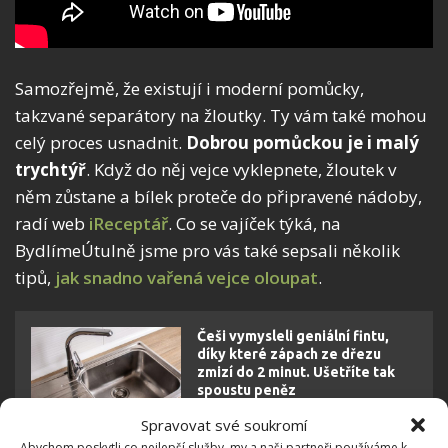
Samozřejmě, že existují i moderní pomůcky,
takzvané separátory na žloutky. Ty vám také mohou
celý proces usnadnit.
Dobrou pomůckou je i malý
trychtýř
. Když do něj vejce vyklepnete, žloutek v
něm zůstane a bílek proteče do připravené nádoby,
radí web
iReceptář
. Co se vajíček týká, na
BydlímeÚtulně jsme pro vás také sepsali několik
tipů,
jak snadno vařená vejce oloupat
.
Češi vymysleli geniální fintu,
díky které zápach ze dřezu
zmizí do 2 minut. Ušetříte tak
spoustu peněz
Spravovat své soukromí
Abychom poskytli co nejlepší služby, my a naši partneři používáme k