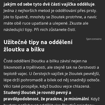
jakým od sebe tyto dvě části vajíčka odděluje
.
Jedna z nejhorších metod je oddělování přes prsty.
Jde to špatně, mnohdy se žloutek protrhne, a navíc
máte obě ruce upatlané a ulepené. Zkuste ale
následující tipy. Při nich zůstanete čistí.
Užitečné tipy na oddělení
žloutku a bílku
Čisté oddělení žloutku a bílku závisí nejen na
šikovnosti a trpělivosti, ale stejně tak na čerstvosti a
teplotě vajec. U čerstvých vajíček je žloutek pevnější,
lépe drží pohromadě a bílek od něj snadněji odteče.
Věci také prospěje, když budou vejce chlazená.
Studený žloutek je rovněž pevný a
pravděpodobnost, že praskne, je minimální
. Když