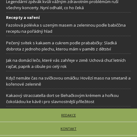
Legendární zpěvák kvůli vážným zdravotním problémům ruší
všechny koncerty. Nyní odhalil, co ho čeká
Recepty a vaření
Fazolová polévka s uzeným masem a zeleninou podle babiččina
receptu na pořádný hlad
Pečený svítek s kakaem a cukrem podle prababičky: Sladká
dobrota z jednoho plechu, kterou mám v paměti z dětství
Jak na domácí lečo, které vás zahřeje v zimě: Uchová chuť letních
rajčat, paprik a cibule po celý rok
Když nemáte čas na svíčkovou omáčku: Hovězí maso na smetaně a
kořenové zelenině
Kakaový stracciatella dort se šlehačkovým krémem a hořkou
čokoládou ke kávě i pro slavnostnější příležitost
REDAKCE
KONTAKT