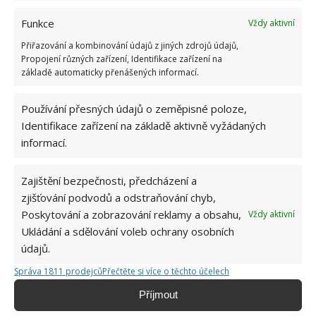
Funkce
Vždy aktivní
Přiřazování a kombinování údajů z jiných zdrojů údajů,
Propojení různých zařízení, Identifikace zařízení na
základě automaticky přenášených informací.
CITRON
VAŘENÍ
VEJCE
Používání přesných údajů o zeměpisné poloze,
Přidejte svůj názor
Identifikace zařízení na základě aktivně vyžádaných
informací.
KOMENTOVAT
Zajištění bezpečnosti, předcházení a
zjišťování podvodů a odstraňování chyb,
Jiří Kolář
Poskytování a zobrazování reklamy a obsahu,
Vždy aktivní
Absolvent České zemědělské
Ukládání a sdělování voleb ochrany osobních
univerzity, který je již od malička
údajů.
velkým kutilem. V podstatě vše, co je
možné najít v j...
[Více o autorovi]
Správa 1811 prodejců
Přečtěte si více o těchto účelech
Příjmout