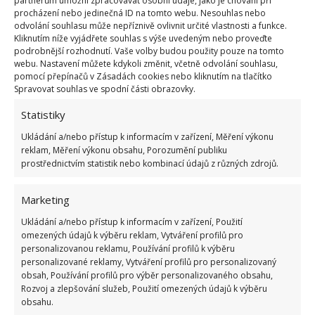
partnerům umožní zpracovávat osobní údaje, jako je chování při
procházení nebo jedinečná ID na tomto webu. Nesouhlas nebo
už asi znáte, ale nikdy není na škodu si ji
odvolání souhlasu může nepříznivě ovlivnit určité vlastnosti a funkce.
připomenout. Aby se uvařená vajíčka dobře loupala,
Kliknutím níže vyjádřete souhlas s výše uvedeným nebo proveďte
podrobnější rozhodnutí. Vaše volby budou použity pouze na tomto
musí být staršího data, nikoliv čerstvá. Na
webu. Nastavení můžete kdykoli změnit, včetně odvolání souhlasu,
BydlímeÚtulně jsme také psali, jak snadno provést
pomocí přepínačů v Zásadách cookies nebo kliknutím na tlačítko
Spravovat souhlas ve spodní části obrazovky.
test čerstvosti vajec
.
Statistiky
Ukládání a/nebo přístup k informacím v zařízení, Měření výkonu
reklam, Měření výkonu obsahu, Porozumění publiku
prostřednictvím statistik nebo kombinací údajů z různých zdrojů.
Marketing
Ukládání a/nebo přístup k informacím v zařízení, Použití
omezených údajů k výběru reklam, Vytváření profilů pro
personalizovanou reklamu, Používání profilů k výběru
personalizované reklamy, Vytváření profilů pro personalizovaný
obsah, Používání profilů pro výběr personalizovaného obsahu,
Rozvoj a zlepšování služeb, Použití omezených údajů k výběru
obsahu.