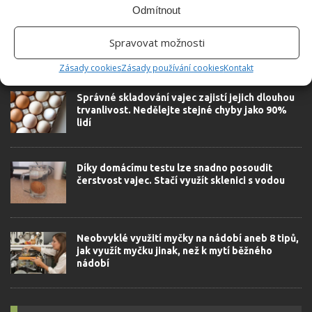
Odmítnout
Spravovat možnosti
SOUVISEJÍCÍ ČLÁNKY
Zásady cookies
Zásady používání cookies
Kontakt
Správné skladování vajec zajistí jejich dlouhou
trvanlivost. Nedělejte stejné chyby jako 90%
lidí
Díky domácímu testu lze snadno posoudit
čerstvost vajec. Stačí využít sklenici s vodou
Neobvyklé využití myčky na nádobí aneb 8 tipů,
jak využít myčku jinak, než k mytí běžného
nádobí