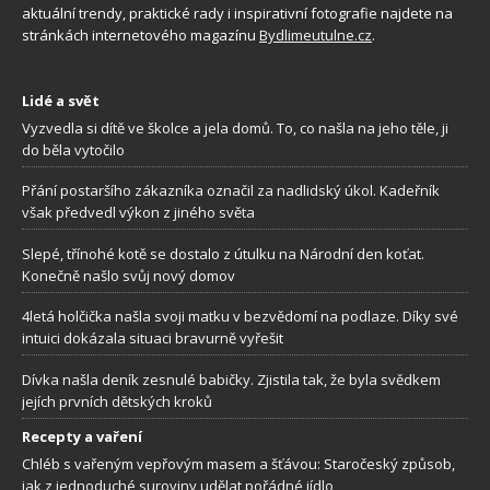
aktuální trendy, praktické rady i inspirativní fotografie najdete na
stránkách internetového magazínu
Bydlimeutulne.cz
.
Lidé a svět
Vyzvedla si dítě ve školce a jela domů. To, co našla na jeho těle, ji
do běla vytočilo
Přání postaršího zákazníka označil za nadlidský úkol. Kadeřník
však předvedl výkon z jiného světa
Slepé, třínohé kotě se dostalo z útulku na Národní den koťat.
Konečně našlo svůj nový domov
4letá holčička našla svoji matku v bezvědomí na podlaze. Díky své
intuici dokázala situaci bravurně vyřešit
Dívka našla deník zesnulé babičky. Zjistila tak, že byla svědkem
jejích prvních dětských kroků
Recepty a vaření
Chléb s vařeným vepřovým masem a šťávou: Staročeský způsob,
jak z jednoduché suroviny udělat pořádné jídlo