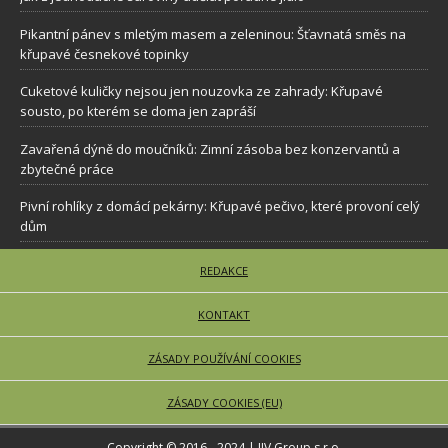
Pikantní pánev s mletým masem a zeleninou: Šťavnatá směs na
křupavé česnekové topinky
Cuketové kuličky nejsou jen nouzovka ze zahrady: Křupavé
sousto, po kterém se doma jen zapráší
Zavařená dýně do moučníků: Zimní zásoba bez konzervantů a
zbytečné práce
Pivní rohlíky z domácí pekárny: Křupavé pečivo, které provoní celý
dům
REDAKCE
KONTAKT
ZÁSADY POUŽÍVÁNÍ COOKIES
ZÁSADY COOKIES (EU)
Copyright © 2016 - 2024 | JJV Group s.r.o.