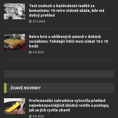
Test znalostí o každodenní realitě za
komunismu: 10 retro otázek ukáže, kdo má
dobrý přehled
23.6.2026
Retro kvíz o oblíbených autech v dobách
socialismu: Tehdejší řidiči musí získat 10 z 10
bodů
6.5.2026
ŽHAVÉ NOVINKY
Profesionální zahradnice vytvořila přehled
nejnebezpečnějších škůdců rostlin a postupy,
jak se jich rychle zbavit
6.8.2026