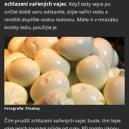
ochlazení vařených vajec
. Když tedy vejce po
určité době varu odstavíte, slijte vařící vodu a
rendlík doplňte vodou ledovou. Máte-li v mrazáku
kostky ledu, použijte je.
Fotografie: Pixabay
Čím prudší zchlazení vařených vajec bude, tím lépe
vám jejich loupání půjde od ruky. Při tomto úkonu