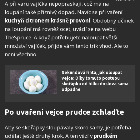
A při varu vajíčka nepopraskají, což má na
loupání také příznivý dopad. Navíc se při vaření
kuchyň citronem krásně provoní
. Obdobný účinek
na loupání má rovněž ocet, uvádí se na webu
TheSpruce. A když potřebujete naloupat větší
množství vajíček, přijde vám tento trik vhod. Ale to
není všechno.
Sekundová finta, jak oloupat
vejce: Díky tomuto postupu
skořápka od bílku doslova sama
odpadne
Po uvaření vejce prudce zchlaďte
Aby se skořápky sloupávaly skoro samy, je potřeba
udělat ještě druhý krok. A ten vězí v
prudkém