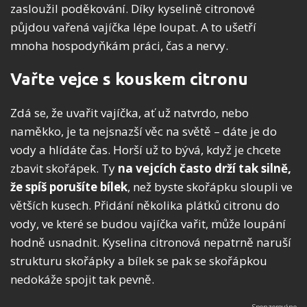
zasloužil poděkování. Díky kyselině citronové
půjdou vařená vajíčka lépe loupat. A to ušetří
mnoha hospodyňkám práci, čas a nervy.
Vařte vejce s kouskem citronu
Zdá se, že uvařit vajíčka, ať už natvrdo, nebo
naměkko, je ta nejsnazší věc na světě – dáte je do
vody a hlídáte čas. Horší už to bývá, když je chcete
zbavit skořápek. Ty
na vejcích často drží tak silně,
že spíš porušíte bílek
, než byste skořápku sloupli ve
větších kusech. Přidání několika plátků citronu do
vody, ve které se budou vajíčka vařit, může loupání
hodně usnadnit. Kyselina citronová nepatrně naruší
strukturu skořápky a bílek se pak se skořápkou
nedokáže spojit tak pevně.