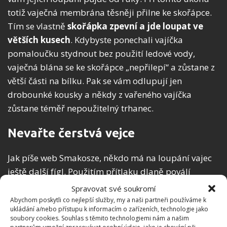
totiž vaječná membrána těsněji přilne ke skořápce.
Tím se vlastně
skořápka zpevní a jde loupat ve
větších kusech
. Kdybyste ponechali vajíčka
pomaloučku stydnout bez použití ledové vody,
vaječná blána se ke skořápce „nepřilepí“ a zůstane z
větší části na bílku. Pak se vám odlupují jen
drobounké kousky a někdy z vařeného vajíčka
zůstane téměř nepoužitelný trhanec.
Nevařte čerstvá vejce
Jak píše web Smakosze, někdo má na loupání vajec
ještě další fígl. Použitím přítlaku dlaně poválí
vychlazené vařené vejce po stole tak, aby
skořápka
Spravovat své soukromí
po celém povrchu drobně popraskala
. Tak
Abychom poskytli co nejlepší služby, my a naši partneři používáme k
ukládání a/nebo přístupu k informacím o zařízeních, technologie jako
vyzkoušejte i tuto metodu, snad pro vás bude
soubory cookies. Souhlas s těmito technologiemi nám a našim
přínosem. A ještě jedna důležitá informace, kterou