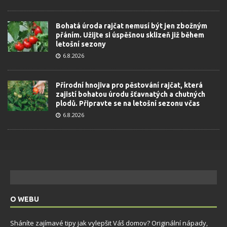
Bohatá úroda rajčat nemusí být jen zbožným
přáním. Užijte si úspěšnou sklizeň již během
letošní sezony
6.8.2026
Přírodní hnojiva pro pěstování rajčat, která
zajistí bohatou úrodu šťavnatých a chutných
plodů. Připravte se na letošní sezonu včas
6.8.2026
O WEBU
Sháníte zajímavé tipy jak vylepšit Váš domov? Originální nápady,