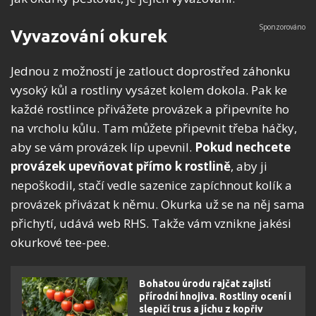
Vyvazování okurek
Jednou z možností je zatlouct doprostřed záhonku
vysoký kůl a rostliny vysázet kolem dokola. Pak ke
každé rostlince přivážete provázek a připevníte ho
na vrcholu kůlu. Tam můžete připevnit třeba háčky,
aby se vám provázek líp upevnil.
Pokud nechcete
provázek upevňovat přímo k rostlině
, aby ji
nepoškodil, stačí vedle sazenice zapíchnout kolík a
provázek přivázat k němu. Okurka už se na něj sama
přichytí, udává web RHS. Takže vám vznikne jakési
okurkové tee-pee.
Bohatou úrodu rajčat zajistí
přírodní hnojiva. Rostliny ocení i
slepičí trus a jíchu z kopřiv