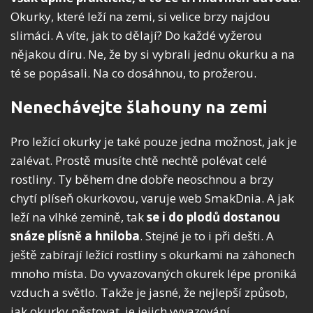
Okurky, které leží na zemi, si velice brzy najdou
slimáci. A víte, jak to dělají? Do každé vyžerou
nějakou díru. Ne, že by si vybrali jednu okurku a na
té se popásali. Na co dosáhnou, to prožerou.
Nenechávejte šlahouny na zemi
Pro ležící okurky je také pouze jedna možnost, jak je
zalévat. Prostě musíte chtě nechtě polévat celé
rostliny. Ty během dne dobře neoschnou a brzy
chytí plíseň okurkovou, varuje web SmakDnia. A jak
leží na vlhké zemině, tak
se i do plodů dostanou
snáze plísně a hniloba
. Stejné je to i při dešti. A
ještě zabírají ležící rostliny s okurkami na záhonech
mnoho místa. Do vyvazovaných okurek lépe proniká
vzduch a světlo. Takže je jasné, že nejlepší způsob,
jak okurky pěstovat, je jejich vyvazování.