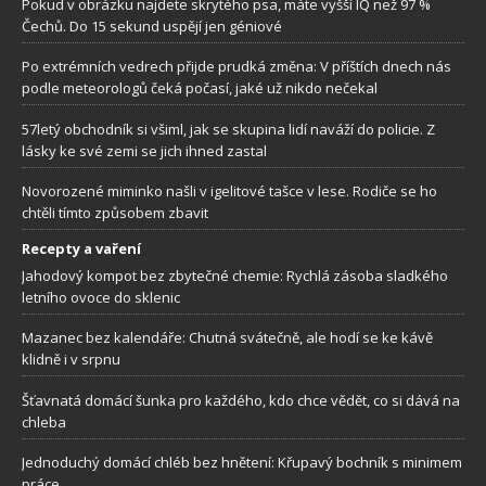
Pokud v obrázku najdete skrytého psa, máte vyšší IQ než 97 %
Čechů. Do 15 sekund uspějí jen géniové
Po extrémních vedrech přijde prudká změna: V příštích dnech nás
podle meteorologů čeká počasí, jaké už nikdo nečekal
57letý obchodník si všiml, jak se skupina lidí naváží do policie. Z
lásky ke své zemi se jich ihned zastal
Novorozené miminko našli v igelitové tašce v lese. Rodiče se ho
chtěli tímto způsobem zbavit
Recepty a vaření
Jahodový kompot bez zbytečné chemie: Rychlá zásoba sladkého
letního ovoce do sklenic
Mazanec bez kalendáře: Chutná svátečně, ale hodí se ke kávě
klidně i v srpnu
Šťavnatá domácí šunka pro každého, kdo chce vědět, co si dává na
chleba
Jednoduchý domácí chléb bez hnětení: Křupavý bochník s minimem
práce