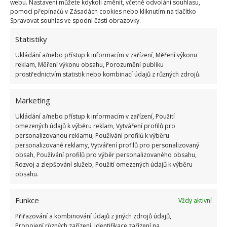
webu. Nastavení můžete kdykoli změnit, včetně odvolání souhlasu,
pomocí přepínačů v Zásadách cookies nebo kliknutím na tlačítko
Spravovat souhlas ve spodní části obrazovky.
Statistiky
Ukládání a/nebo přístup k informacím v zařízení, Měření výkonu
reklam, Měření výkonu obsahu, Porozumění publiku
prostřednictvím statistik nebo kombinací údajů z různých zdrojů.
Marketing
Ukládání a/nebo přístup k informacím v zařízení, Použití
omezených údajů k výběru reklam, Vytváření profilů pro
personalizovanou reklamu, Používání profilů k výběru
personalizované reklamy, Vytváření profilů pro personalizovaný
obsah, Používání profilů pro výběr personalizovaného obsahu,
Rozvoj a zlepšování služeb, Použití omezených údajů k výběru
obsahu.
Funkce
Vždy aktivní
OKURKY
PĚSTOVÁNÍ OKUREK
VYVAZOVÁNÍ
Přiřazování a kombinování údajů z jiných zdrojů údajů,
ZAHRADA
Propojení různých zařízení, Identifikace zařízení na