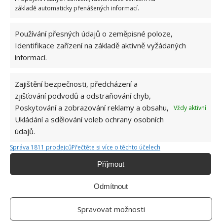
základě automaticky přenášených informací.
Přidejte svůj názor
Používání přesných údajů o zeměpisné poloze,
KOMENTOVAT
Identifikace zařízení na základě aktivně vyžádaných
informací.
Jiří Kolář
Zajištění bezpečnosti, předcházení a
Absolvent České zemědělské
zjišťování podvodů a odstraňování chyb,
univerzity, který je již od malička
Poskytování a zobrazování reklamy a obsahu,
Vždy aktivní
velkým kutilem. V podstatě vše, co je
Ukládání a sdělování voleb ochrany osobních
možné najít v j...
[Více o autorovi]
údajů.
Správa 1811 prodejců
Přečtěte si více o těchto účelech
Příjmout
Odmítnout
SOUVISEJÍCÍ ČLÁNKY
Spravovat možnosti