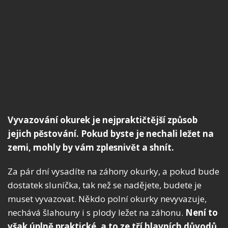
Vyvazování okurek je nejpraktičtější způsob
jejich pěstování. Pokud byste je nechali ležet na
zemi, mohly by vám zplesnivět a shnít.
Za pár dní vysadíte na záhony okurky, a pokud bude
dostatek sluníčka, tak než se nadějete, budete je
muset vyvazovat. Někdo polní okurky nevyvazuje,
nechává šlahouny i s plody ležet na záhonu.
Není to
však úplně praktické, a to ze tří hlavních důvodů
.