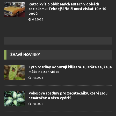
Retro kvíz o oblíbených autech v dobách
socialismu: Tehdejší řidiči musí získat 10 z 10
bodů
6.5.2026
ŽHAVÉ NOVINKY
Tyto rostliny odpuzují klíšťata. Ujistěte se, že je
máte na zahrádce
7.8.2026
Pokojové rostliny pro začátečníky, které jsou
nenáročné a něco vydrží
7.8.2026