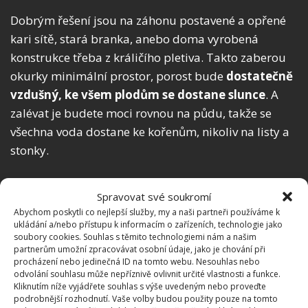
Dobrým řešení jsou na záhonu postavené a opřené
kari sítě, stará branka, anebo doma vyrobená
konstrukce třeba z králičího pletiva. Takto zaberou
okurky minimální prostor, porost bude
dostatečně
vzdušný, ke všem plodům se dostane slunce
. A
zalévat je budete moci rovnou na půdu, takže se
všechna voda dostane ke kořenům, nikoliv na listy a
stonky.
I ve skleníku to budete mít s vyvázáním okurek
Spravovat své soukromí
snadné. Prostě opět natáhnete provázek a ten
Abychom poskytli co nejlepší služby, my a naši partneři používáme k
upevníte v horní konstrukci a dole k sazenici. Na
ukládání a/nebo přístupu k informacím o zařízeních, technologie jako
BydlímeÚtulně jsme rovněž napsali, že si na
soubory cookies. Souhlas s těmito technologiemi nám a našim
partnerům umožní zpracovávat osobní údaje, jako je chování při
zahradě můžete
vypěstovat melouny
.
procházení nebo jedinečná ID na tomto webu. Nesouhlas nebo
odvolání souhlasu může nepříznivě ovlivnit určité vlastnosti a funkce.
Kliknutím níže vyjádřete souhlas s výše uvedeným nebo proveďte
Zdroje:
SmakDnia
,
RHS
podrobnější rozhodnutí. Vaše volby budou použity pouze na tomto