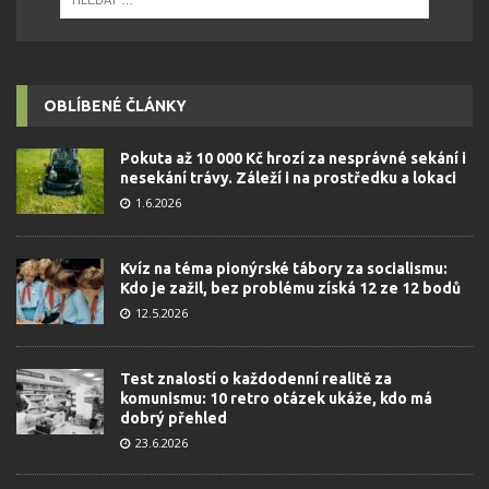
OBLÍBENÉ ČLÁNKY
Pokuta až 10 000 Kč hrozí za nesprávné sekání i
nesekání trávy. Záleží i na prostředku a lokaci
1.6.2026
Kvíz na téma pionýrské tábory za socialismu:
Kdo je zažil, bez problému získá 12 ze 12 bodů
12.5.2026
Test znalostí o každodenní realitě za
komunismu: 10 retro otázek ukáže, kdo má
dobrý přehled
23.6.2026