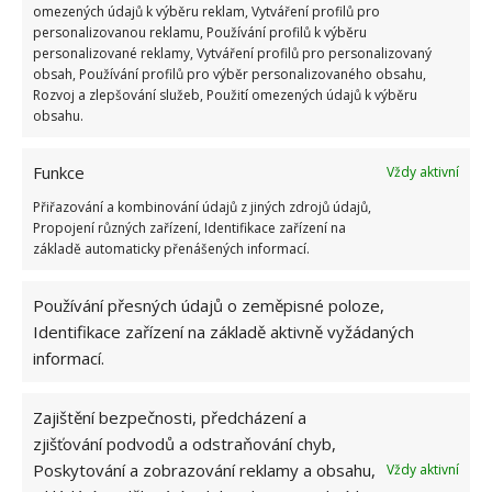
omezených údajů k výběru reklam, Vytváření profilů pro
personalizovanou reklamu, Používání profilů k výběru
Novější spotřebiče jsou energeticky úspornější než
personalizované reklamy, Vytváření profilů pro personalizovaný
předešlé modely. Z toho důvodu je dobré si
obsah, Používání profilů pro výběr personalizovaného obsahu,
Rozvoj a zlepšování služeb, Použití omezených údajů k výběru
započítat do kalkulace také náklady na vodu a
obsahu.
elektřinu, nejen cenu opravy staršího, ale
neefektivního stroje. Po započtení i těchto nákladů
Funkce
Vždy aktivní
často zjistíte, že oprava stávajícího výrobku není
Přiřazování a kombinování údajů z jiných zdrojů údajů,
rentabilní. Opravy je dobré zvažovat u dražších
Propojení různých zařízení, Identifikace zařízení na
spotřebičů, u levných typu mikrovlnné trouby nebo
základě automaticky přenášených informací.
vysavače náklady na opravu dokonce převyšují
Používání přesných údajů o zeměpisné poloze,
částky za nové.
Identifikace zařízení na základě aktivně vyžádaných
informací.
Bezpečnost na prvním místě
Jsou závady, u kterých by se vůbec nemělo uvažovat
Zajištění bezpečnosti, předcházení a
zjišťování podvodů a odstraňování chyb,
o opravách. V případě hoření, kouře nebo poškození
Poskytování a zobrazování reklamy a obsahu,
Vždy aktivní
vnitřní elektroinstalace není vhodné spotřebič