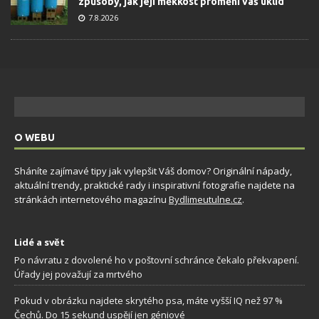
způsoby, jak její měkkost promění váš úklid
7.8.2026
O WEBU
Sháníte zajímavé tipy jak vylepšit Váš domov? Originální nápady,
aktuální trendy, praktické rady i inspirativní fotografie najdete na
stránkách internetového magazínu
Bydlimeutulne.cz
.
Lidé a svět
Po návratu z dovolené ho v poštovní schránce čekalo překvapení.
Úřady jej považují za mrtvého
Pokud v obrázku najdete skrytého psa, máte vyšší IQ než 97 %
Čechů. Do 15 sekund uspějí jen géniové