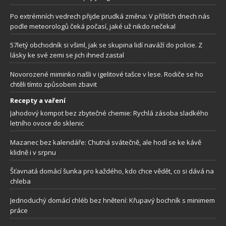
Po extrémních vedrech přijde prudká změna: V příštích dnech nás
podle meteorologů čeká počasí, jaké už nikdo nečekal
57letý obchodník si všiml, jak se skupina lidí naváží do policie. Z
lásky ke své zemi se jich ihned zastal
Novorozené miminko našli v igelitové tašce v lese. Rodiče se ho
chtěli tímto způsobem zbavit
Recepty a vaření
Jahodový kompot bez zbytečné chemie: Rychlá zásoba sladkého
letního ovoce do sklenic
Mazanec bez kalendáře: Chutná svátečně, ale hodí se ke kávě
klidně i v srpnu
Šťavnatá domácí šunka pro každého, kdo chce vědět, co si dává na
chleba
Jednoduchý domácí chléb bez hnětení: Křupavý bochník s minimem
práce