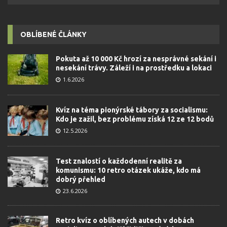
OBLÍBENÉ ČLÁNKY
Pokuta až 10 000 Kč hrozí za nesprávné sekání i
nesekání trávy. Záleží i na prostředku a lokaci
1.6.2026
Kvíz na téma pionýrské tábory za socialismu:
Kdo je zažil, bez problému získá 12 ze 12 bodů
12.5.2026
Test znalostí o každodenní realitě za
komunismu: 10 retro otázek ukáže, kdo má
dobrý přehled
23.6.2026
Retro kvíz o oblíbených autech v dobách