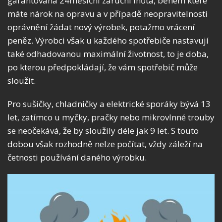
garantovaná 24měsíční záruční lhůta, během které
máte nárok na opravu a v případě neopravitelnosti
oprávnění žádat nový výrobek, potažmo vrácení
peněz. Výrobci však u každého spotřebiče nastavují
také odhadovanou maximální životnost, to je doba,
po kterou předpokládají, že vám spotřebič může
sloužit.
Pro sušičky, chladničky a elektrické sporáky bývá 13
let, zatímco u myčky, pračky nebo mikrovlnné trouby
se neočekává, že by sloužily déle jak 9 let. S touto
dobou však rozhodně nelze počítat, vždy záleží na
četnosti používání daného výrobku.