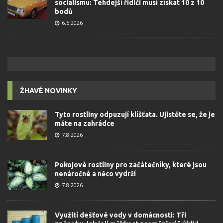
socialismu: Tehdejší řidiči musí získat 10 z 10
bodů
6.5.2026
ŽHAVÉ NOVINKY
Tyto rostliny odpuzují klíšťata. Ujistěte se, že je
máte na zahrádce
7.8.2026
Pokojové rostliny pro začátečníky, které jsou
nenáročné a něco vydrží
7.8.2026
Využití dešťové vody v domácnosti: Tři