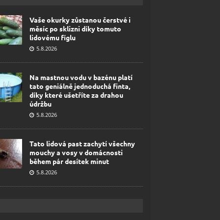
Vaše okurky zůstanou čerstvé i
měsíc po sklizni díky tomuto
lidovému fíglu
5.8.2026
Na mastnou vodu v bazénu platí
tato geniálně jednoduchá finta,
díky které ušetříte za drahou
údržbu
5.8.2026
Tato lidová past zachytí všechny
mouchy a vosy v domácnosti
během pár desítek minut
5.8.2026