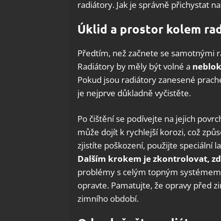
radiátory. Jak je správně přichystat n
Úklid a prostor kolem ra
Předtím, než začnete se samotnými rad
Radiátory by měly být volné a
neblok
Pokud jsou radiátory zanesené prach
je nejprve důkladně vyčistěte.
Po čištění se podívejte na jejich pov
může dojít k rychlejší korozi, což zp
zjistíte poškození, použijte speciální
Dalším krokem je zkontrolovat, zd
problémy s celým topným systémem. Jes
opravte. Pamatujte, že opravy před z
zimního období.