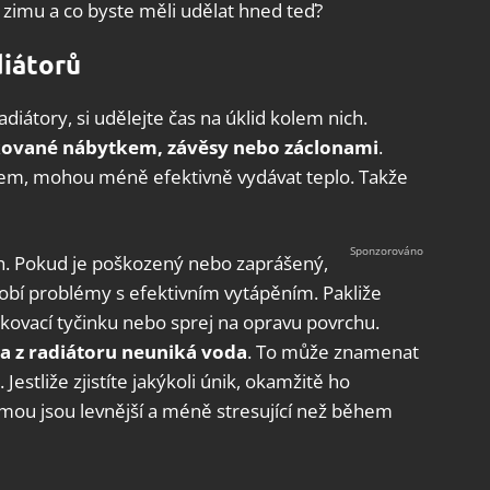
a zimu a co byste měli udělat hned teď?
diátorů
iátory, si udělejte čas na úklid kolem nich.
ované nábytkem, závěsy nebo záclonami
.
em, mohou méně efektivně vydávat teplo. Takže
rch. Pokud je poškozený nebo zaprášený,
ůsobí problémy s efektivním vytápěním. Pakliže
 lakovací tyčinku nebo sprej na opravu povrchu.
a z radiátoru neuniká voda
. To může znamenat
tliže zjistíte jakýkoli únik, okamžitě ho
imou jsou levnější a méně stresující než během