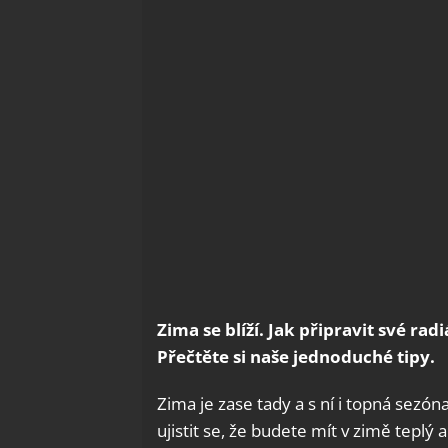
Zima se blíží. Jak připravit své rad
Přečtěte si naše jednoduché tipy.
Zima je zase tady a s ní i topná sezóna
ujistit se, že budete mít v zimě teplý