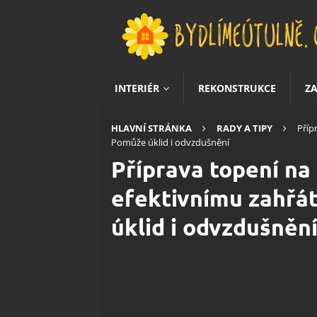
INTERIÉR
REKONSTRUKCE
Z
HLAVNÍ STRÁNKA
RADY A TIPY
Příp
Pomůže úklid i odvzdušnění
Příprava topení na 
efektivnímu zahřá
úklid i odvzdušněn