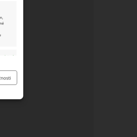
m,
ané
u
y aktivní
nosti
y aktivní