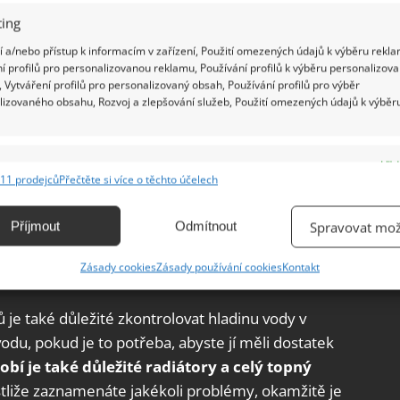
ing
 a/nebo přístup k informacím v zařízení, Použití omezených údajů k výběru rekla
í profilů pro personalizovanou reklamu, Používání profilů k výběru personalizov
 Vytváření profilů pro personalizovaný obsah, Používání profilů pro výběr
lizovaného obsahu, Rozvoj a zlepšování služeb, Použití omezených údajů k výběr
e
Vžd
11 prodejců
Přečtěte si více o těchto účelech
ání a kombinování údajů z jiných zdrojů údajů, Propojení různých zařízení,
kace zařízení na základě automaticky přenášených informací.
Příjmout
Odmítnout
Spravovat mož
ání přesných údajů o zeměpisné poloze, Identifikace zařízení na
Zásady cookies
Zásady používání cookies
Kontakt
ě aktivně vyžádaných informací.
je také důležité zkontrolovat hladinu vody v
ění bezpečnosti, předcházení a zjišťování podvodů a
du, pokud je to potřeba, abyste jí měli dostatek
ňování chyb, Poskytování a zobrazování reklamy a obsahu,
Vžd
bí je také důležité radiátory a celý topný
ní a sdělování voleb ochrany osobních údajů.
estliže zaznamenáte jakékoli problémy, okamžitě je