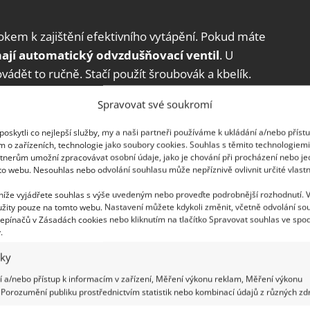
okem k zajištění efektivního vytápění. Pokud máte
jí automatický odvzdušňovací ventil
. U
vádět to ručně. Stačí použít šroubovák a kbelík.
 úniků.
Spravovat své soukromí
ením topné sezóny je vhodné nejprve
oskytli co nejlepší služby, my a naši partneři používáme k ukládání a/nebo příst
m o zařízeních, technologie jako soubory cookies. Souhlas s těmito technologiem
fénu. Pár minut ušetří peníze
tnerům umožní zpracovávat osobní údaje, jako je chování při procházení nebo j
to webu. Nesouhlas nebo odvolání souhlasu může nepříznivě ovlivnit určité vlastn
 níže vyjádřete souhlas s výše uvedeným nebo proveďte podrobnější rozhodnutí. 
žity pouze na tomto webu. Nastavení můžete kdykoli změnit, včetně odvolání so
epínačů v Zásadách cookies nebo kliknutím na tlačítko Spravovat souhlas ve spod
.
iky
 a/nebo přístup k informacím v zařízení, Měření výkonu reklam, Měření výkonu
Porozumění publiku prostřednictvím statistik nebo kombinací údajů z různých zdr