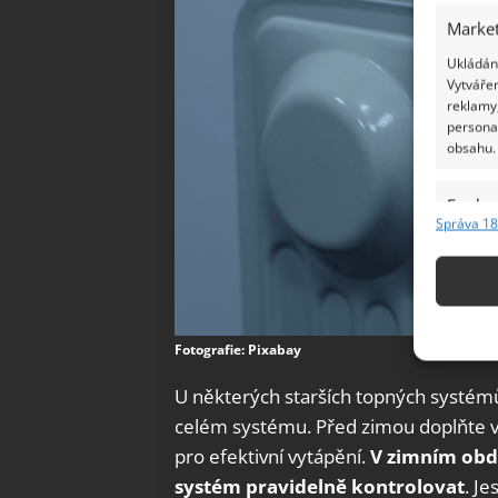
Market
Ukládání
Vytvářen
reklamy,
persona
obsahu.
Funkc
Správa 18
Přiřazov
Identifi
Použív
základ
Fotografie: Pixabay
U některých starších topných systémů 
Zajišt
celém systému. Před zimou doplňte vo
odstra
pro efektivní vytápění.
V zimním obdo
Ukládá
systém
pravidelně
kontrolovat
. J