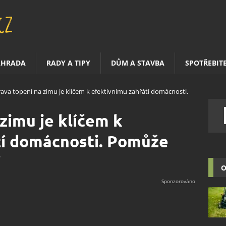
AHRADA
RADY A TIPY
DŮM A STAVBA
SPOTŘEBIT
rava topení na zimu je klíčem k efektivnímu zahřátí domácnosti.
zimu je klíčem k
tí domácnosti. Pomůže
í
O