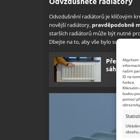
Odvzdušněte radiátory
Odvzdušnění radiátorů je klíčovým kr
novější radiátory,
pravděpodobně ma
starších radiátorů může být nutné pro
Dbejte na to, aby vše bylo suché a bez
Před zaháj
Abychom p
informací
sáhnout po 
našim par
ID na tom
funkce.
Kliknutím
budou pou
pomocí př
obrazovky
Statist
Ukládání
obsahu, 