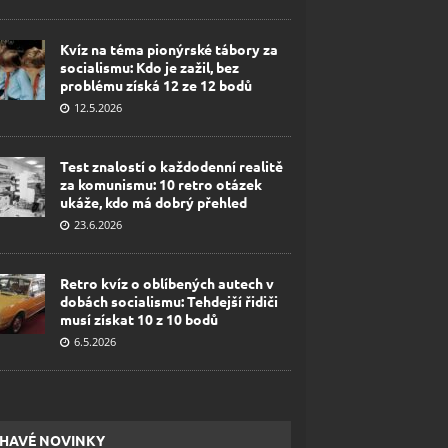
Kvíz na téma pionýrské tábory za
socialismu: Kdo je zažil, bez
problému získá 12 ze 12 bodů
12.5.2026
Test znalostí o každodenní realitě
za komunismu: 10 retro otázek
ukáže, kdo má dobrý přehled
23.6.2026
Retro kvíz o oblíbených autech v
dobách socialismu: Tehdejší řidiči
musí získat 10 z 10 bodů
6.5.2026
HAVÉ NOVINKY