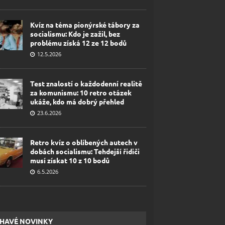
Kvíz na téma pionýrské tábory za
socialismu: Kdo je zažil, bez
problému získá 12 ze 12 bodů
12.5.2026
Test znalostí o každodenní realitě
za komunismu: 10 retro otázek
ukáže, kdo má dobrý přehled
23.6.2026
Retro kvíz o oblíbených autech v
dobách socialismu: Tehdejší řidiči
musí získat 10 z 10 bodů
6.5.2026
HAVÉ NOVINKY