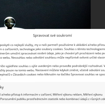
Spravovat své soukromí
oskytli co nejlepší služby, my a naši partneři používáme k ukládání a/nebo příst
m o zařízeních, technologie jako soubory cookies. Souhlas s těmito technologiem
tnerům umožní zpracovávat osobní údaje, jako je chování při procházení nebo j
to webu. Nesouhlas nebo odvolání souhlasu může nepříznivě ovlivnit určité vlastn
 níže vyjádřete souhlas s výše uvedeným nebo proveďte podrobnější rozhodnutí. 
žity pouze na tomto webu. Nastavení můžete kdykoli změnit, včetně odvolání so
epínačů v Zásadách cookies nebo kliknutím na tlačítko Spravovat souhlas ve spod
.
iky
 a/nebo přístup k informacím v zařízení, Měření výkonu reklam, Měření výkonu
Porozumění publiku prostřednictvím statistik nebo kombinací údajů z různých zdr