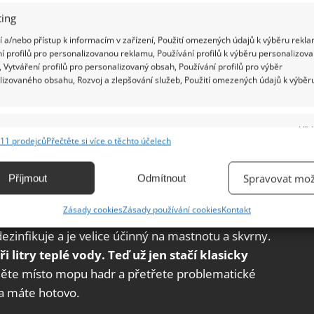
ing
y
 a/nebo přístup k informacím v zařízení, Použití omezených údajů k výběru rekla
í profilů pro personalizovanou reklamu, Používání profilů k výběru personalizov
 Vytváření profilů pro personalizovaný obsah, Používání profilů pro výběr
í způsob mytí se považuje horká voda s šamponem,
lizovaného obsahu, Rozvoj a zlepšování služeb, Použití omezených údajů k výběr
rání zanechávat pruhy a zároveň si podlahu
 když do vody přidáte cca dvě lžíce šamponu.
sušit hadříkem či ručníkem z mikrovlákna. Pro
e
Vžd
11 prodejců
Přečtěte si více o těchto účelech
jte jednou za pár měsíců.
ání a kombinování údajů z jiných zdrojů údajů, Propojení různých zařízení,
kace zařízení na základě automaticky přenášených informací.
Spravovat mož
Příjmout
Odmítnout
ání přesných údajů o zeměpisné poloze, Identifikace zařízení na
Zásady cookies
Zásady používání cookies
Kontakt
le jakmile zaschne, tak po něm zůstane svěží a
ě aktivně vyžádaných informací.
ezinfikuje a je velice účinný na mastnotu a skvrny.
i litry teplé vody. Teď už jen stačí klasicky
ění bezpečnosti, předcházení a zjišťování podvodů a
ňování chyb, Poskytování a zobrazování reklamy a obsahu,
měte místo mopu hadr a přetřete problematické
Vžd
ní a sdělování voleb ochrany osobních údajů.
 a máte hotovo.