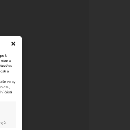
upu k
i nám a
edinečná
osti a
Vaše volby
uhlasu,
ní části
ojů.