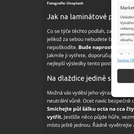
Fotografie: Unsplash
Market
Jak na laminátové podlah
Ukládání
Vytvářen
reklamy,
Co se týče těchto podlah, za nejlepš
persona
jelikož za sebou nebudete během vytí
obsahu.
nepoškodíte.
Bude naprosto stačit,
Jakmile ji vytřete, doporučuje se ji u
Funkc
Správa 18
nejlepší výsledky tento postup opaku
Přiřazov
Identifi
Na dlaždice jedině s octem
Použív
Možná vás vyděsí jeho výrazný pach, a
základ
neutrální vůně. Ocet navíc bezpečně d
Smíchejte půl šálku octa na cca čtyř
Zajišt
odstra
vytřít.
Jestliže něco půjde hůře, vez
Ukládá
místo ještě jednou. Řádně vyvětrejte