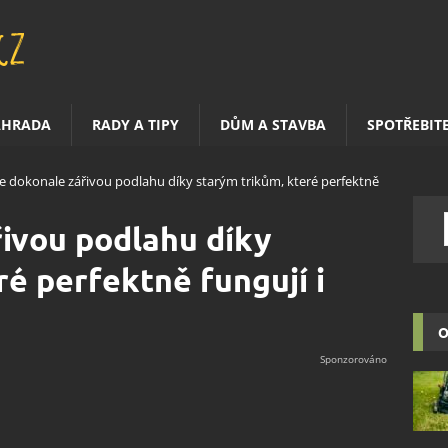
AHRADA
RADY A TIPY
DŮM A STAVBA
SPOTŘEBIT
e dokonale zářivou podlahu díky starým trikům, které perfektně
ivou podlahu díky
ré perfektně fungují i
O