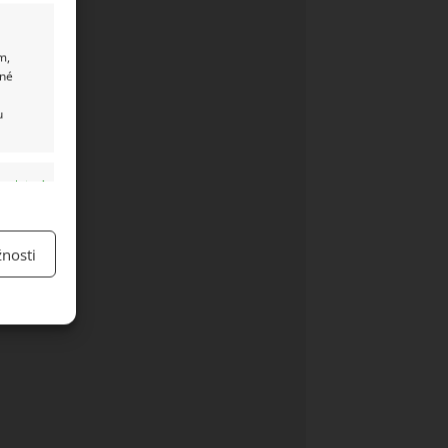
m,
ané
u
y aktivní
nosti
y aktivní