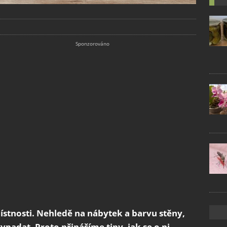
ístnosti. Nehledě na nábytek a barvu stěny,
ypadat. Proto přinášíme tipy, jak se o ni