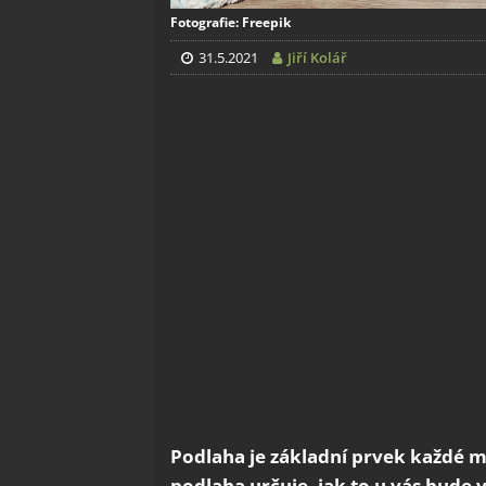
Fotografie: Freepik
31.5.2021
Jiří Kolář
Podlaha je základní prvek každé m
podlaha určuje, jak to u vás bude v