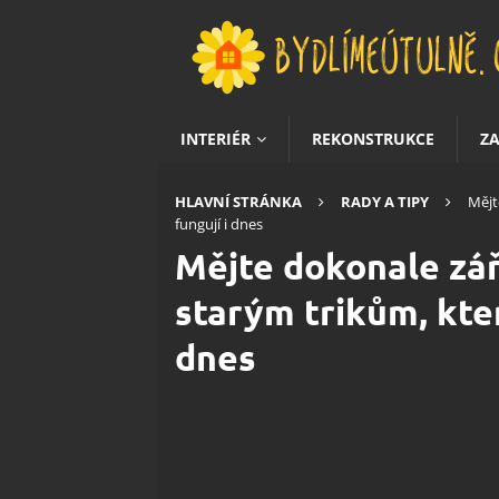
INTERIÉR
REKONSTRUKCE
Z
HLAVNÍ STRÁNKA
RADY A TIPY
Mějt
fungují i dnes
Mějte dokonale zář
starým trikům, kte
dnes