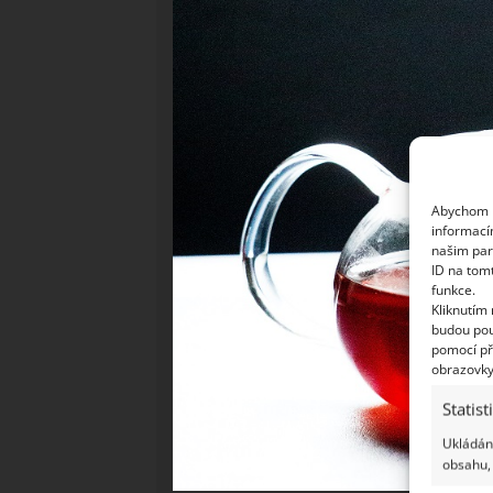
Abychom p
informací
našim par
ID na tom
funkce.
Kliknutím
budou pou
pomocí př
obrazovky
Statist
Ukládání
obsahu, 