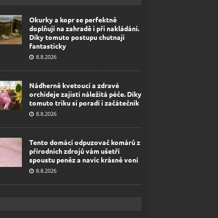
Okurky a kopr se perfektně
doplňují na zahradě i při nakládání.
Díky tomuto postupu chutnají
fantasticky
8.8.2026
Nádherně kvetoucí a zdravé
orchideje zajistí náležitá péče. Díky
tomuto triku si poradí i začátečník
8.8.2026
Tento domácí odpuzovač komárů z
přírodních zdrojů vám ušetří
spoustu peněz a navíc krásně voní
8.8.2026