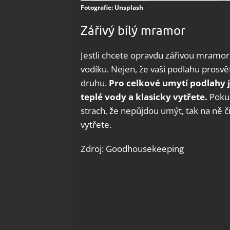
Fotografie: Unsplash
Zářivý bílý mramor
Jestli chcete opravdu zářivou mramo
vodíku. Nejen, že vaši podlahu prosvětl
druhu.
Pro celkové umytí podlahy je
teplé vody a klasicky vytřete.
Pokud
strach, že nepůjdou umýt, tak na ně či
vytřete.
Zdroj: Goodhousekeeping