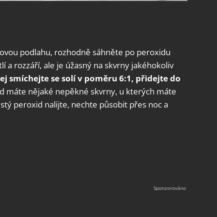
rovou podlahu, rozhodně sáhněte po peroxidu
í a rozzáří, ale je úžasný na skvrny jakéhokoliv
j smíchejte se solí v poměru 6:1, přidejte do
 máte nějaké nepěkné skvrny, u kterých máte
stý peroxid nalijte, nechte působit přes noc a