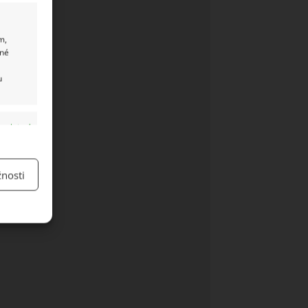
m,
ané
u
y aktivní
nosti
y aktivní