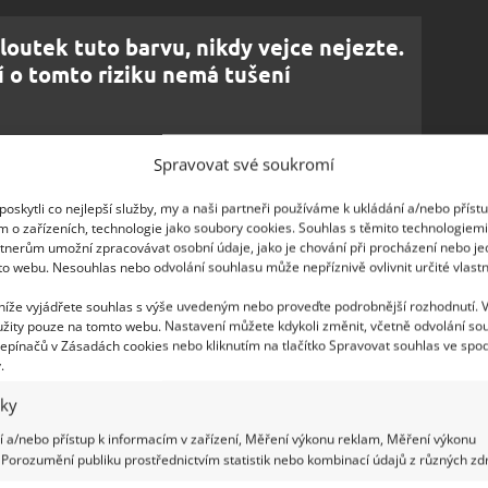
outek tuto barvu, nikdy vejce nejezte.
í o tomto riziku nemá tušení
Spravovat své soukromí
oskytli co nejlepší služby, my a naši partneři používáme k ukládání a/nebo příst
 rozehřátou pánev, dejte trošku másla a
m o zařízeních, technologie jako soubory cookies. Souhlas s těmito technologiem
tnerům umožní zpracovávat osobní údaje, jako je chování při procházení nebo j
rhněte žloutky a nechte chvíli prohřívat.
to webu. Nesouhlas nebo odvolání souhlasu může nepříznivě ovlivnit určité vlastn
očátku, aby vám nevznikla vaječná kaše.
Při
 níže vyjádřete souhlas s výše uvedeným nebo proveďte podrobnější rozhodnutí. 
 je po pánvi jen přehrnujte.
Tak se dobře
žity pouze na tomto webu. Nastavení můžete kdykoli změnit, včetně odvolání so
ž zmíněná kaše. Dobrá míchaná vejce chtějí čas,
epínačů v Zásadách cookies nebo kliknutím na tlačítko Spravovat souhlas ve spod
.
í web RecipeTinEats.
iky
rozklepávejte všechna vejce do pánve naráz. Jedno
 a/nebo přístup k informacím v zařízení, Měření výkonu reklam, Měření výkonu
jte ho se lžící šlehačky nebo zakysané smetany.
Porozumění publiku prostřednictvím statistik nebo kombinací údajů z různých zdr
ují, že to může být i lžička majonézy
. Než