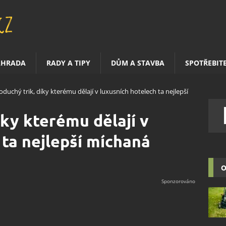
AHRADA
RADY A TIPY
DŮM A STAVBA
SPOTŘEBIT
oduchý trik, díky kterému dělají v luxusních hotelech ta nejlepší
íky kterému dělají v
 ta nejlepší míchaná
O