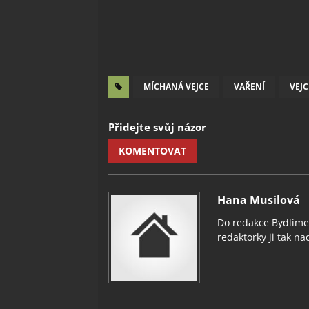
MÍCHANÁ VEJCE
VAŘENÍ
VEJC
Přidejte svůj názor
KOMENTOVAT
Hana Musilová
Do redakce Bydlimeu
redaktorky ji tak nad