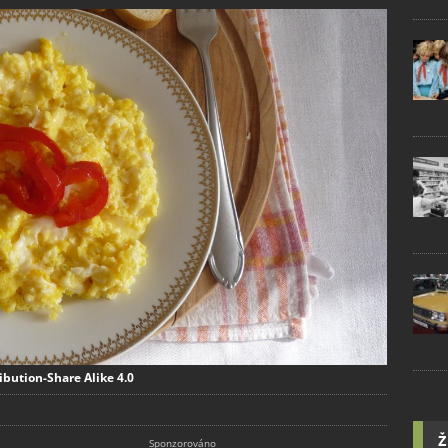
ibution-Share Alike 4.0
Ž