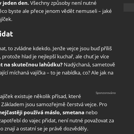
v jeden den.
Všechny způsoby není nutné
Něco byste ale přece jenom vědět nemuseli – jaké
jíček.
idat
chat, to zvládne kdekdo. Jenže vejce jsou buď příliš
protože hlad je nejlepší kuchař, ale chuť je více
at na skutečnou lahůdku?
Nadýchaná, sametově
ící míchaná vajíčka – to je nabídka, co? Ale jak na
íček existuje několik přísad, které
u. Základem jsou samozřejmě čerstvá vejce. Pro
ejčastěji používá máslo, smetana
nebo
zapotřebí do vajec přidat, není nutné považovat za
 znají a ostatní se je právě dozvěděly.