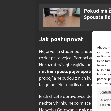
Pokud má žl
Spousta lid
Jak postupovat
Abychom p
Nejprve na studenou, anebo jen mírně
informací
našim par
rozklepejte vejce. Pomocí vařečky rozt
ID na tom
Nerozmíchávejte vajíčka od samého p
funkce.
Kliknutím
míchání postupujte opatrně – spíše
budou pou
propojí a nebudou z nich kusy nebo ji
pomocí př
obrazovky
tak je nedělejte příliš na prudko, rad
Statist
Jestli chcete opravdovou dobrotu, ne
Ukládání
nechte v hrnku nebo misce a rozšlehe
obsahu, 
Na webu Gotowanie
dokonce doporuč