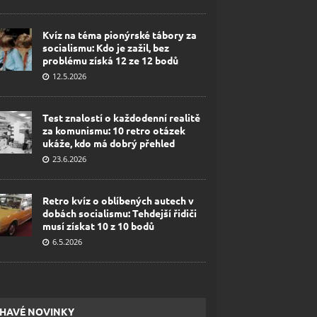
Kvíz na téma pionýrské tábory za
socialismu: Kdo je zažil, bez
problému získá 12 ze 12 bodů
12.5.2026
Test znalostí o každodenní realitě
za komunismu: 10 retro otázek
ukáže, kdo má dobrý přehled
23.6.2026
Retro kvíz o oblíbených autech v
dobách socialismu: Tehdejší řidiči
musí získat 10 z 10 bodů
6.5.2026
HAVÉ NOVINKY