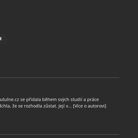
E
tulne.cz se přidala během svých studií a práce
chla, že se rozhodla zůstat. Její v...
[Více o autorovi]