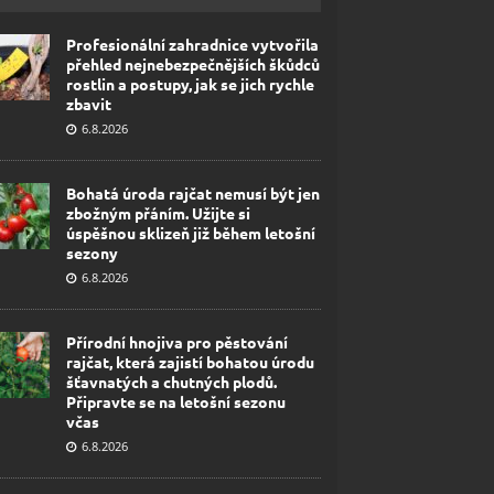
Profesionální zahradnice vytvořila
přehled nejnebezpečnějších škůdců
rostlin a postupy, jak se jich rychle
zbavit
6.8.2026
Bohatá úroda rajčat nemusí být jen
zbožným přáním. Užijte si
úspěšnou sklizeň již během letošní
sezony
6.8.2026
Přírodní hnojiva pro pěstování
rajčat, která zajistí bohatou úrodu
šťavnatých a chutných plodů.
Připravte se na letošní sezonu
včas
6.8.2026