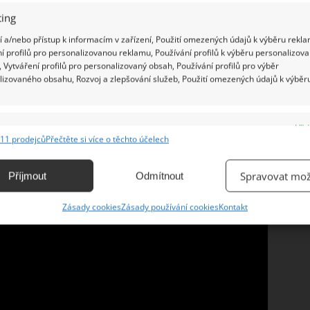
 směs přimíchejte. Nejlepším doplňkem míchaných
ing
cibulková nať. Ale nakonec si míchaná vejce každý
 a/nebo přístup k informacím v zařízení, Použití omezených údajů k výběru rekla
í profilů pro personalizovanou reklamu, Používání profilů k výběru personalizov
 Vytváření profilů pro personalizovaný obsah, Používání profilů pro výběr
lizovaného obsahu, Rozvoj a zlepšování služeb, Použití omezených údajů k výběr
e
Vžd
11 prodejců
Přečtěte si více o těchto účelech
ání a kombinování údajů z jiných zdrojů údajů, Propojení různých zařízení,
kace zařízení na základě automaticky přenášených informací.
Spravovat mož
Příjmout
Odmítnout
ání přesných údajů o zeměpisné poloze, Identifikace zařízení na
Zásady cookies
Zásady používání cookies
Kontakt
ě aktivně vyžádaných informací.
ění bezpečnosti, předcházení a zjišťování podvodů a
ňování chyb, Poskytování a zobrazování reklamy a obsahu,
Vžd
ní a sdělování voleb ochrany osobních údajů.