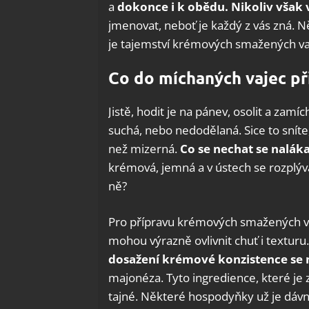
a
dokonce i k obědu. Nikoliv však 
jmenovat, neboť je každý z vás zná. 
je tajemství krémových smažených va
Co do míchaných vajec př
Jistě, hodit je na pánev, osolit a zamí
suchá, nebo nedodělaná. Sice to sníte, 
než mizerná.
Co se nechat se nalák
krémová, jemná a v ústech se rozplývaj
ně?
Pro přípravu krémových smažených vaj
mohou výrazně ovlivnit chuť i textur
dosažení krémové konzistence se n
majonéza. Tyto ingredience, které je 
tajné. Některé hospodyňky už je dávno