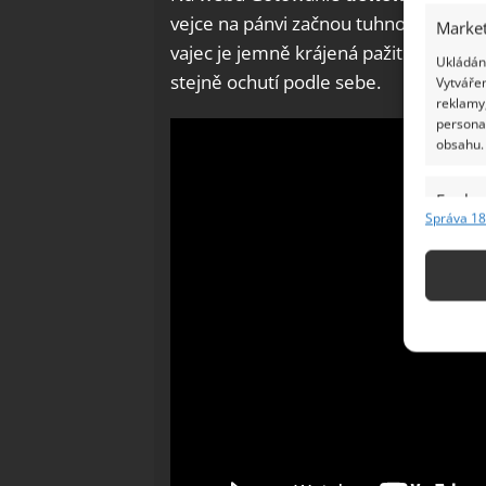
vejce na pánvi začnou tuhnout, tuto
Market
vajec je jemně krájená pažitka anebo 
Ukládání
stejně ochutí podle sebe.
Vytvářen
reklamy,
persona
obsahu.
Funkc
Správa 18
Přiřazov
Identifi
Použív
základ
Zajišt
odstra
Ukládá