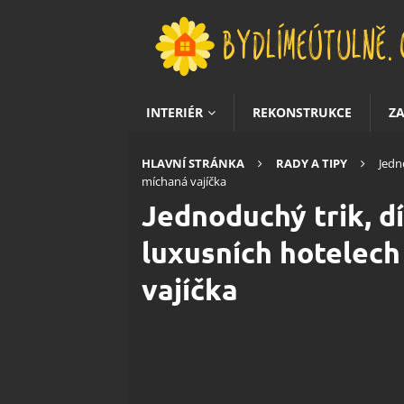
INTERIÉR
REKONSTRUKCE
Z
HLAVNÍ STRÁNKA
RADY A TIPY
Jedn
míchaná vajíčka
Jednoduchý trik, d
luxusních hotelech
vajíčka