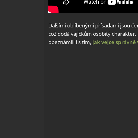
Dalšími oblíbenými přísadami jsou čer
což dodá vajíčkům osobitý charakter.
obeznámili i s tím,
jak vejce správně 