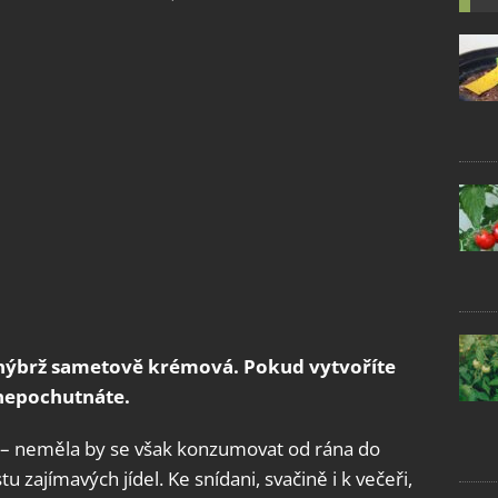
 nýbrž sametově krémová. Pokud vytvoříte
 nepochutnáte.
vě – neměla by se však konzumovat od rána do
u zajímavých jídel. Ke snídani, svačině i k večeři,