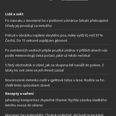
Lidé a svět
Po návratu z dovolené ho v poštovní schránce čekalo překvapení.
Úřady jej považují za mrtvého
Pokud v obrázku najdete skrytého psa, máte vyšší IQ než 97 %
Čechů. Do 15 sekund uspějí jen géniové
Po extrémních vedrech přijde prudká změna: V příštích dnech nás
podle meteorologů čeká počasí, jaké už nikdo nečekal
57letý obchodník si všiml, jak se skupina lidí naváží do policie. Z
lásky ke své zemi se jich ihned zastal
Novorozené miminko našli v igelitové tašce v lese. Rodiče se ho
chtěli tímto způsobem zbavit
Recepty a vaření
Jahodový kompot bez zbytečné chemie: Rychlá zásoba sladkého
letního ovoce do sklenic
Mazanec bez kalendáře: Chutná svátečně, ale hodí se ke kávě