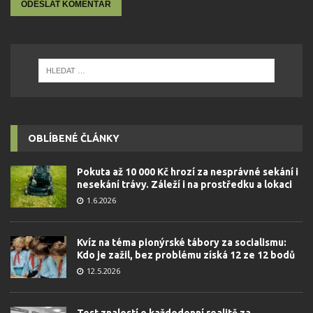
OBLÍBENÉ ČLÁNKY
Pokuta až 10 000 Kč hrozí za nesprávné sekání i
nesekání trávy. Záleží i na prostředku a lokaci
1.6.2026
Kvíz na téma pionýrské tábory za socialismu:
Kdo je zažil, bez problému získá 12 ze 12 bodů
12.5.2026
Test znalostí o každodenní realitě za