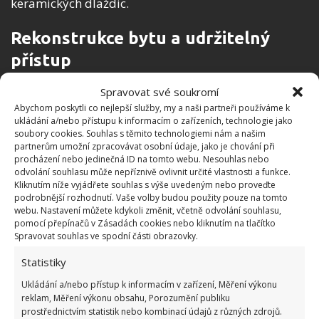
keramických dlaždic.
Rekonstrukce bytu a udržitelný
přístup
Spravovat své soukromí
Při řezání materiálu využíval David technologii CNC,
Abychom poskytli co nejlepší služby, my a naši partneři používáme k
čímž se mu dařilo minimalizovat odpad. Ten
ukládání a/nebo přístupu k informacím o zařízeních, technologie jako
využívali k vyrábění dalších potřebných produktů,
soubory cookies. Souhlas s těmito technologiemi nám a našim
partnerům umožní zpracovávat osobní údaje, jako je chování při
jako byl třeba
konferenční stolek a odkládací
procházení nebo jedinečná ID na tomto webu. Nesouhlas nebo
stolky, které sami i navrhli
. To opět ukazuje na
odvolání souhlasu může nepříznivě ovlivnit určité vlastnosti a funkce.
Kliknutím níže vyjádřete souhlas s výše uvedeným nebo proveďte
vynalézavost manželů a cestu, jak i s minimem
podrobnější rozhodnutí. Vaše volby budou použity pouze na tomto
finančních prostředků dosáhnout svých cílů.
webu. Nastavení můžete kdykoli změnit, včetně odvolání souhlasu,
pomocí přepínačů v Zásadách cookies nebo kliknutím na tlačítko
Spravovat souhlas ve spodní části obrazovky.
Cesta Davida a Jess při rekonstrukci jejich bytu v
Statistiky
Thornbury je kombinací designu, udržitelnosti a
osobního vyjádření. Slouží jako zářný příklad toho,
Ukládání a/nebo přístup k informacím v zařízení, Měření výkonu
reklam, Měření výkonu obsahu, Porozumění publiku
jak promyšlený a
inovativní přístup k renovaci
prostřednictvím statistik nebo kombinací údajů z různých zdrojů.