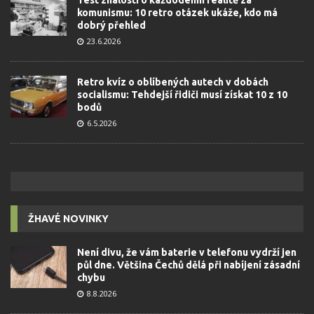
komunismu: 10 retro otázek ukáže, kdo má
dobrý přehled
23.6.2026
Retro kvíz o oblíbených autech v dobách
socialismu: Tehdejší řidiči musí získat 10 z 10
bodů
6.5.2026
ŽHAVÉ NOVINKY
Není divu, že vám baterie v telefonu vydrží jen
půl dne. Většina Čechů dělá při nabíjení zásadní
chybu
8.8.2026