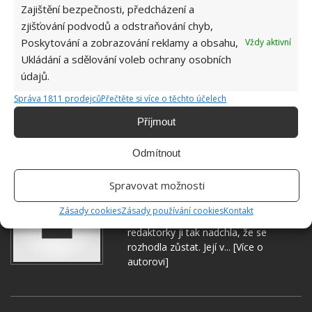
Zajištění bezpečnosti, předcházení a
zjišťování podvodů a odstraňování chyb,
Poskytování a zobrazování reklamy a obsahu,
Vždy aktivní
Ukládání a sdělování voleb ochrany osobních
BYDLENÍ
BYT
DOMOV
REKONSTRUKCE
údajů.
Správa 1811 prodejců
Přečtěte si více o těchto účelech
Přidejte svůj názor
Příjmout
KOMENTOVAT
Odmítnout
Hana Musilová
Spravovat možnosti
Do redakce Bydlimeutulne.cz se
Zásady cookies
Zásady používání cookies
Kontakt
přidala během svých studií a práce
redaktorky ji tak nadchla, že se
rozhodla zůstat. Její v...
[Více o
autorovi]