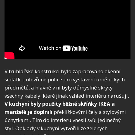
V truhlářské konstrukci bylo zapracováno okenní
sedátko, otevřené police pro vystavení uměleckých
předmětů, a hlavně v ní byly důmyslně skryty
všechny kabely, které jinak vzhled interiéru narušují.
V kuchyni byly použity běžné skříňky IKEA a
manželé je doplnili
překližkovými čely a stylovými
úchytkami. Tím do interiéru vnesli svůj jedinečný
styl. Obklady v kuchyni vytvořili ze zelených