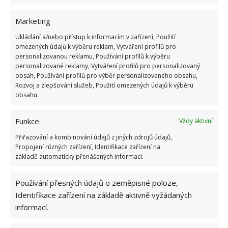
může vést k vytvoření prostoru
, který je nejen
krásný a funkční, ale také šetrný jak k planetě, tak i
Marketing
k vlastní kapse. Na BydlímeÚtulně jsme napsali i o
Ukládání a/nebo přístup k informacím v zařízení, Použití
studentovi, který si svépomocí přestavěl
dodávku
na
omezených údajů k výběru reklam, Vytváření profilů pro
svůj nový domov.
personalizovanou reklamu, Používání profilů k výběru
personalizované reklamy, Vytváření profilů pro personalizovaný
obsah, Používání profilů pro výběr personalizovaného obsahu,
Rozvoj a zlepšování služeb, Použití omezených údajů k výběru
obsahu.
Funkce
Vždy aktivní
Přiřazování a kombinování údajů z jiných zdrojů údajů,
Propojení různých zařízení, Identifikace zařízení na
základě automaticky přenášených informací.
Používání přesných údajů o zeměpisné poloze,
Identifikace zařízení na základě aktivně vyžádaných
informací.