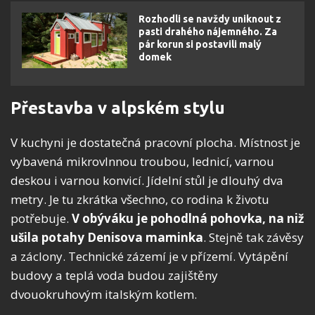
Rozhodli se navždy uniknout z
pasti drahého nájemného. Za
pár korun si postavili malý
domek
Přestavba v alpském stylu
V kuchyni je dostatečná pracovní plocha. Místnost je
vybavená mikrovlnnou troubou, lednicí, varnou
deskou i varnou konvicí. Jídelní stůl je dlouhý dva
metry. Je tu zkrátka všechno, co rodina k životu
potřebuje.
V obýváku je pohodlná pohovka, na niž
ušila potahy Denisova maminka
. Stejně tak závěsy
a záclony. Technické zázemí je v přízemí. Vytápění
budovy a teplá voda budou zajištěny
dvouokruhovým italským kotlem.