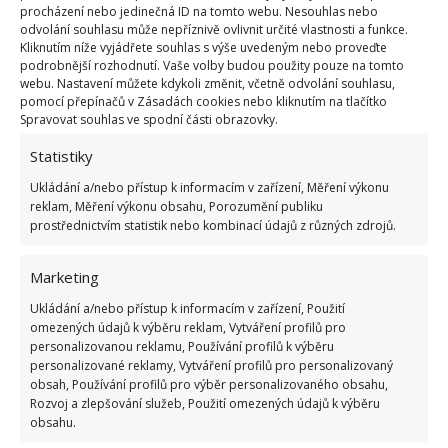
ukazuje nedokončený výsledek. I on by měl rád už
procházení nebo jedinečná ID na tomto webu. Nesouhlas nebo
tohle dílo za sebou. Přesto tato rekonstrukce
odvolání souhlasu může nepříznivě ovlivnit určité vlastnosti a funkce.
Kliknutím níže vyjádřete souhlas s výše uvedeným nebo proveďte
opuštěné ruiny ukazuje, že
obnova starých staveb
podrobnější rozhodnutí. Vaše volby budou použity pouze na tomto
může být udržitelnou volbou
, která respektuje
webu. Nastavení můžete kdykoli změnit, včetně odvolání souhlasu,
pomocí přepínačů v Zásadách cookies nebo kliknutím na tlačítko
minulost, zatímco se přizpůsobuje potřebám
Spravovat souhlas ve spodní části obrazovky.
současnosti. Na BydlímeÚtulně jsme psali i
o
Statistiky
přestavbě garáže
na garsonku pro hosty.
Ukládání a/nebo přístup k informacím v zařízení, Měření výkonu
reklam, Měření výkonu obsahu, Porozumění publiku
prostřednictvím statistik nebo kombinací údajů z různých zdrojů.
Marketing
Ukládání a/nebo přístup k informacím v zařízení, Použití
omezených údajů k výběru reklam, Vytváření profilů pro
personalizovanou reklamu, Používání profilů k výběru
personalizované reklamy, Vytváření profilů pro personalizovaný
obsah, Používání profilů pro výběr personalizovaného obsahu,
Rozvoj a zlepšování služeb, Použití omezených údajů k výběru
obsahu.