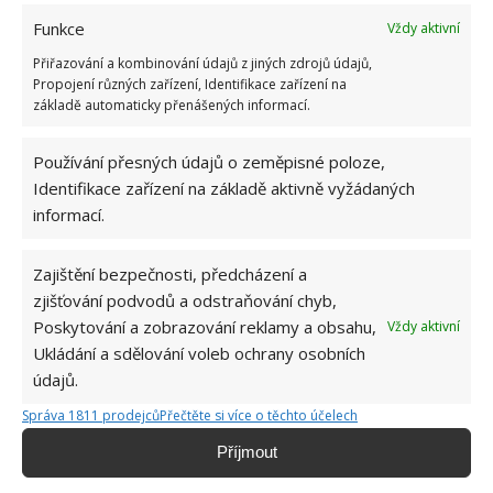
Funkce
Vždy aktivní
Přiřazování a kombinování údajů z jiných zdrojů údajů,
Propojení různých zařízení, Identifikace zařízení na
základě automaticky přenášených informací.
Používání přesných údajů o zeměpisné poloze,
CHALET
DŮM
PŘESTAVBA
RUINA
Identifikace zařízení na základě aktivně vyžádaných
informací.
Přidejte svůj názor
KOMENTOVAT
Zajištění bezpečnosti, předcházení a
zjišťování podvodů a odstraňování chyb,
Poskytování a zobrazování reklamy a obsahu,
Vždy aktivní
Jiří Kolář
Ukládání a sdělování voleb ochrany osobních
údajů.
Absolvent České zemědělské
univerzity, který je již od malička
Správa 1811 prodejců
Přečtěte si více o těchto účelech
velkým kutilem. V podstatě vše, co je
možné najít v j...
[Více o autorovi]
Příjmout