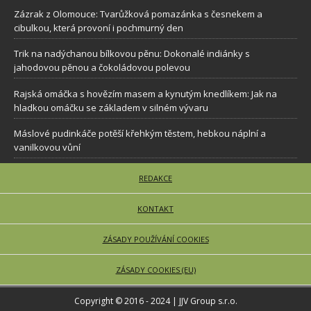
Zázrak z Olomouce: Tvarůžková pomazánka s česnekem a
cibulkou, která provoní i pochmurný den
Trik na nadýchanou bílkovou pěnu: Dokonalé indiánky s
jahodovou pěnou a čokoládovou polevou
Rajská omáčka s hovězím masem a kynutým knedlíkem: Jak na
hladkou omáčku se základem v silném vývaru
Máslové pudinkáče potěší křehkým těstem, hebkou náplní a
vanilkovou vůní
REDAKCE
KONTAKT
ZÁSADY POUŽÍVÁNÍ COOKIES
ZÁSADY COOKIES (EU)
Copyright © 2016 - 2024 | JJV Group s.r.o.