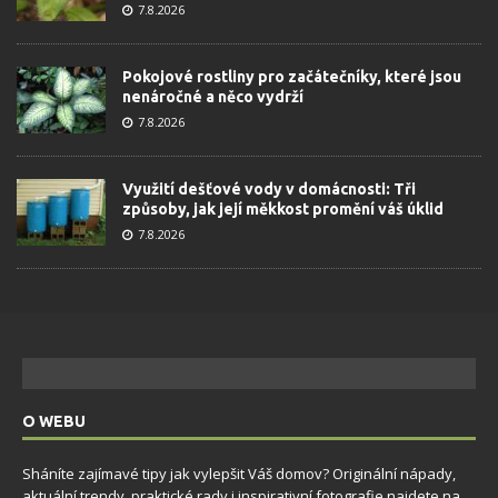
7.8.2026
Pokojové rostliny pro začátečníky, které jsou
nenáročné a něco vydrží
7.8.2026
Využití dešťové vody v domácnosti: Tři
způsoby, jak její měkkost promění váš úklid
7.8.2026
O WEBU
Sháníte zajímavé tipy jak vylepšit Váš domov? Originální nápady,
aktuální trendy, praktické rady i inspirativní fotografie najdete na