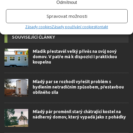
Odmítnout
Spravovat možnosti
Zásady cookies
Zásady používání cookies
Kontakt
SOUVISEJÍCÍ ČLÁNKY
Mladík přestavěl velký přívěs na svůj nový
domov. V patře má k dispozici i praktickou
koupelnu
Mladý par se rozhodl vyřešit problém s
bydlením netradičním způsobem, přestavbou
obilného sila
Mladý pár proměnil starý chátrající kostel na
nádherný domov, který vypadá jako z pohádky