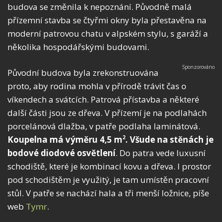
budova se změnila k nepoznání. Původně malá
přízemní stavba se čtyřmi okny byla přestavěna na
moderní patrovou chatu v alpském stylu, s garáží a
několika hospodářskými budovami.
Původní budova byla zrekonstruována
proto, aby rodina mohla v přírodě trávit čas o
víkendech a svátcích. Patrová přístavba a některé
další části jsou ze dřeva. V přízemí je na podlahách
porcelánová dlažba, v patře podlaha laminátová.
Koupelna má výměru 4,5 m
. Všude na stěnách je
2
bodové diodové osvětlení
. Do patra vede luxusní
schodiště, které je kombinací kovu a dřeva. I prostor
pod schodištěm je využitý, je tam umístěn pracovní
stůl. V patře se nachází hala a tři menší ložnice, píše
web
Tymr
.