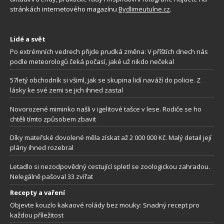
stránkách internetového magazínu
Bydlimeutulne.cz
.
Lidé a svět
Po extrémních vedrech přijde prudká změna: V příštích dnech nás
podle meteorologů čeká počasí, jaké už nikdo nečekal
57letý obchodník si všiml, jak se skupina lidí naváží do policie. Z
lásky ke své zemi se jich ihned zastal
Novorozené miminko našli v igelitové tašce v lese. Rodiče se ho
chtěli tímto způsobem zbavit
Díky mateřské dovolené měla získat až 2 000 000 Kč. Malý detail její
plány ihned rozebral
Letadlo si nezodpovědný cestující spletl se zoologickou zahradou.
Nelegálně pašoval 33 zvířat
Recepty a vaření
Objevte kouzlo kakaové rolády bez mouky: Snadný recept pro
každou příležitost