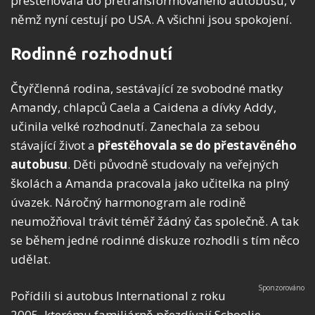
přestěhovala do přetransformovaného autobusu, v
němž nyní cestují po USA. A všichni jsou spokojení.
Rodinné rozhodnutí
Čtyřčlenná rodina, sestávající ze svobodné matky
Amandy, chlapců Caela a Caidena a dívky Addy,
učinila velké rozhodnutí. Zanechala za sebou
stávající život a
přestěhovala se do přestavěného
autobusu
. Děti původně studovaly na veřejných
školách a Amanda pracovala jako učitelka na plný
úvazek. Náročný harmonogram ale rodině
neumožňoval trávit téměř žádný čas společně. A tak
se během jedné rodinné diskuze rozhodli s tím něco
udělat.
Pořídili si autobus International z roku
2005, kterému familiárně přezdívají Schoolie.