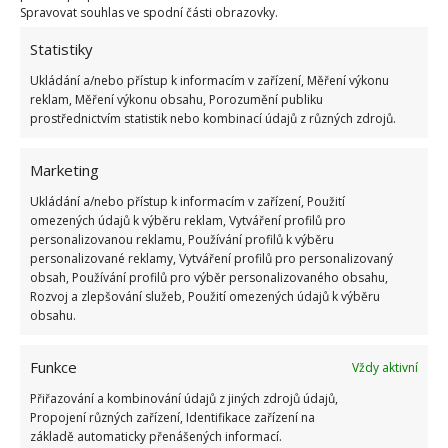
Spravovat souhlas ve spodní části obrazovky.
Statistiky
Ukládání a/nebo přístup k informacím v zařízení, Měření výkonu
reklam, Měření výkonu obsahu, Porozumění publiku
prostřednictvím statistik nebo kombinací údajů z různých zdrojů.
Marketing
Ukládání a/nebo přístup k informacím v zařízení, Použití
omezených údajů k výběru reklam, Vytváření profilů pro
personalizovanou reklamu, Používání profilů k výběru
personalizované reklamy, Vytváření profilů pro personalizovaný
obsah, Používání profilů pro výběr personalizovaného obsahu,
Rozvoj a zlepšování služeb, Použití omezených údajů k výběru
obsahu.
AUTOBUS
BYDLENÍ
BYDLENÍ NA KOLECH
Funkce
Vždy aktivní
DOMOV
PŘESTAVBA
Přiřazování a kombinování údajů z jiných zdrojů údajů,
Propojení různých zařízení, Identifikace zařízení na
Přidejte svůj názor
základě automaticky přenášených informací.