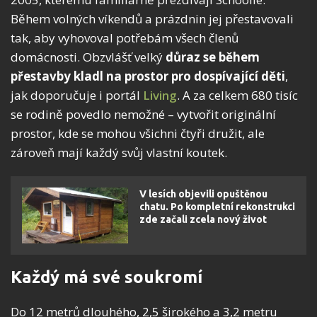
Během volných víkendů a prázdnin jej přestavovali
tak, aby vyhovoval potřebám všech členů
domácnosti. Obzvlášť velký
důraz se během
přestavby kladl na prostor pro dospívající děti
,
jak doporučuje i portál
Living
. A za celkem 680 tisíc
se rodině povedlo nemožné – vytvořit originální
prostor, kde se mohou všichni čtyři družit, ale
zároveň mají každý svůj vlastní koutek.
V lesích objevili opuštěnou
chatu. Po kompletní rekonstrukci
zde začali zcela nový život
Každý má své soukromí
Do 12 metrů dlouhého, 2,5 širokého a 3,2 metru