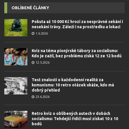
OBLÍBENÉ ČLÁNKY
Pokuta až 10 000 Kč hrozí za nesprávné sekání i
nesekání trávy. Záleží i na prostředku a lokaci
1.6.2026
Kvíz na téma pionýrské tábory za socialismu:
Kdo je zažil, bez problému získá 12 ze 12 bodů
12.5.2026
Test znalostí o každodenní realitě za
komunismu: 10 retro otázek ukáže, kdo má
dobrý přehled
23.6.2026
Retro kvíz o oblíbených autech v dobách
socialismu: Tehdejší řidiči musí získat 10 z 10
bodů