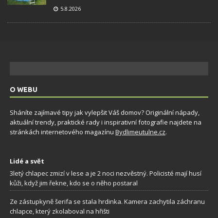
5.8.2026
O WEBU
Sháníte zajímavé tipy jak vylepšit Váš domov? Originální nápady,
aktuální trendy, praktické rady i inspirativní fotografie najdete na
stránkách internetového magazínu
Bydlimeutulne.cz
.
Lidé a svět
3letý chlapec zmizí v lese a je 2 noci nezvěstný. Policisté mají husí
kůži, když jim řekne, kdo se o něho postaral
Ze zástupkyně šerifa se stala hrdinka. Kamera zachytila záchranu
chlapce, který zkolaboval na hřišti