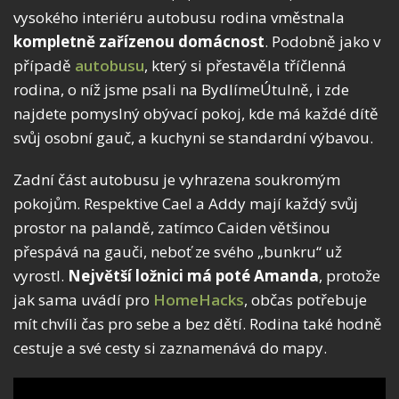
vysokého interiéru autobusu rodina vměstnala
kompletně zařízenou domácnost
. Podobně jako v
případě
autobusu
, který si přestavěla tříčlenná
rodina, o níž jsme psali na BydlímeÚtulně, i zde
najdete pomyslný obývací pokoj, kde má každé dítě
svůj osobní gauč, a kuchyni se standardní výbavou.
Zadní část autobusu je vyhrazena soukromým
pokojům. Respektive Cael a Addy mají každý svůj
prostor na palandě, zatímco Caiden většinou
přespává na gauči, neboť ze svého „bunkru“ už
vyrostl.
Největší ložnici má poté Amanda
, protože
jak sama uvádí pro
HomeHacks
, občas potřebuje
mít chvíli čas pro sebe a bez dětí. Rodina také hodně
cestuje a své cesty si zaznamenává do mapy.