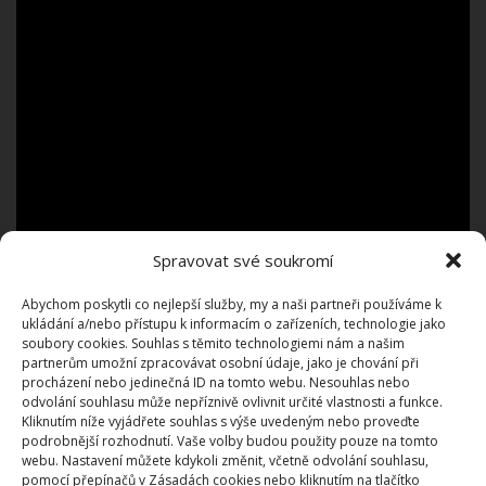
Spravovat své soukromí
Abychom poskytli co nejlepší služby, my a naši partneři používáme k
ukládání a/nebo přístupu k informacím o zařízeních, technologie jako
soubory cookies. Souhlas s těmito technologiemi nám a našim
partnerům umožní zpracovávat osobní údaje, jako je chování při
procházení nebo jedinečná ID na tomto webu. Nesouhlas nebo
odvolání souhlasu může nepříznivě ovlivnit určité vlastnosti a funkce.
Kliknutím níže vyjádřete souhlas s výše uvedeným nebo proveďte
podrobnější rozhodnutí. Vaše volby budou použity pouze na tomto
webu. Nastavení můžete kdykoli změnit, včetně odvolání souhlasu,
pomocí přepínačů v Zásadách cookies nebo kliknutím na tlačítko