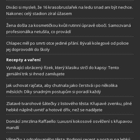
Diváci si mysleli, že 16 krasobruslařek na ledu snad ani být nechce.
Nakonec celý stadion zíral úžasem
Žena došla za kosmetičkou kvůli rutinní úpravě obočí. Samozvaná
profesionálka netušila, co provádí
Chlapec měl po smrti otce jediné přání. Bývalí kolegové od policie
jej doprovodili do školy
Recepty a vaření
Vynikající obrácený řízek, který klasiku strčí do kapsy: Tento
geniální trik si ihned zamilujete
Jak uchovat rajčata, aby chutnala jako čerstvá i po několika
měsících: Díky snadným postupům si poradí každý
Zlatavé tvarohové šátečky z listového těsta: Křupavé zvenku, plné
hebké náplně uvnitř a hotové dřív, než se nadějete
Domácí zmrzlina Raffaello: Luxusní kokosové osvěžení s křupavou
mandlí
Věnečky z odpalovaného těsta: Rodinný recept a postup na lehký