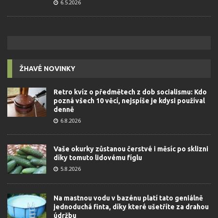
6.5.2026
ŽHAVÉ NOVINKY
Retro kvíz o předmětech z dob socialismu: Kdo
pozná všech 10 věcí, nejspíše je kdysi používal
denně
6.8.2026
Vaše okurky zůstanou čerstvé i měsíc po sklizni
díky tomuto lidovému fíglu
5.8.2026
Na mastnou vodu v bazénu platí tato geniálně
jednoduchá finta, díky které ušetříte za drahou
údržbu