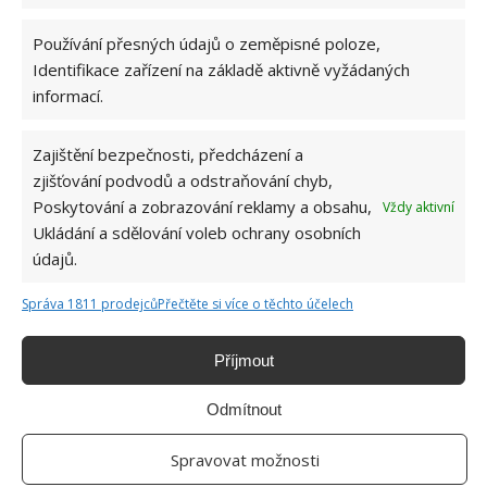
KOMENTOVAT
Používání přesných údajů o zeměpisné poloze,
Identifikace zařízení na základě aktivně vyžádaných
informací.
Jiří Kolář
Absolvent České zemědělské
Zajištění bezpečnosti, předcházení a
univerzity, který je již od malička
velkým kutilem. V podstatě vše, co je
zjišťování podvodů a odstraňování chyb,
možné najít v j...
[Více o autorovi]
Poskytování a zobrazování reklamy a obsahu,
Vždy aktivní
Ukládání a sdělování voleb ochrany osobních
údajů.
Správa 1811 prodejců
Přečtěte si více o těchto účelech
Příjmout
SOUVISEJÍCÍ ČLÁNKY
Odmítnout
Mladí manželé vlastnoručně zrekonstruovali
dům z roku 1960. Během 7 let si vybudovali
Spravovat možnosti
luxusní domov