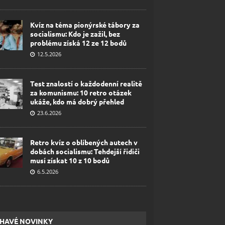
Kvíz na téma pionýrské tábory za
socialismu: Kdo je zažil, bez
problému získá 12 ze 12 bodů
12.5.2026
Test znalostí o každodenní realitě
za komunismu: 10 retro otázek
ukáže, kdo má dobrý přehled
23.6.2026
Retro kvíz o oblíbených autech v
dobách socialismu: Tehdejší řidiči
musí získat 10 z 10 bodů
6.5.2026
HAVÉ NOVINKY