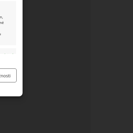
m,
ané
u
y aktivní
nosti
y aktivní