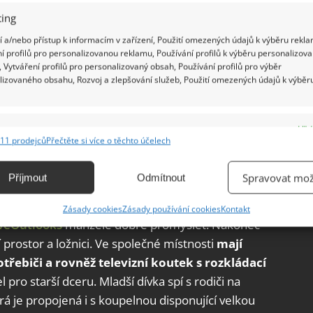
ing
 a/nebo přístup k informacím v zařízení, Použití omezených údajů k výběru rekla
í profilů pro personalizovanou reklamu, Používání profilů k výběru personalizov
 Vytváření profilů pro personalizovaný obsah, Používání profilů pro výběr
lizovaného obsahu, Rozvoj a zlepšování služeb, Použití omezených údajů k výběr
e
Vžd
11 prodejců
Přečtěte si více o těchto účelech
ání a kombinování údajů z jiných zdrojů údajů, Propojení různých zařízení,
kace zařízení na základě automaticky přenášených informací.
Spravovat mož
Příjmout
Odmítnout
ání přesných údajů o zeměpisné poloze, Identifikace zařízení na
Zásady cookies
Zásady používání cookies
Kontakt
ě aktivně vyžádaných informací.
veOutlooks
manželé dobře promyslet. Nakonec
í prostor a ložnici. Ve společné místnosti
mají
ění bezpečnosti, předcházení a zjišťování podvodů a
řebiči a rovněž televizní koutek s rozkládací
ňování chyb, Poskytování a zobrazování reklamy a obsahu,
Vžd
tel pro starší dceru. Mladší dívka spí s rodiči na
ní a sdělování voleb ochrany osobních údajů.
erá je propojená i s koupelnou disponující velkou