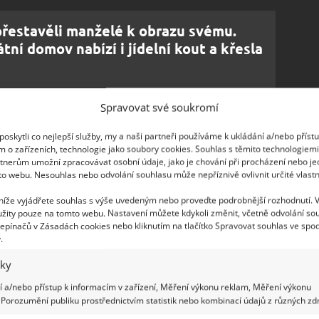
přestavěli manželé k obrazu svému.
átní domov nabízí i jídelní kout a křesla
Spravovat své soukromí
mu
oskytli co nejlepší služby, my a naši partneři používáme k ukládání a/nebo příst
ů. Obytná plocha má 26 m
, ještě je tu ale
2
m o zařízeních, technologie jako soubory cookies. Souhlas s těmito technologiem
tnerům umožní zpracovávat osobní údaje, jako je chování při procházení nebo j
u
Ispas
hned tři výhody –
v létě slouží
to webu. Nesouhlas nebo odvolání souhlasu může nepříznivě ovlivnit určité vlastn
moknutím a v zimě poslouží k odkládání věcí
,
 níže vyjádřete souhlas s výše uvedeným nebo proveďte podrobnější rozhodnutí. 
odně uvádějí, terasa slouží skvěle především jako
žity pouze na tomto webu. Nastavení můžete kdykoli změnit, včetně odvolání so
epínačů v Zásadách cookies nebo kliknutím na tlačítko Spravovat souhlas ve spod
.
iky
 a/nebo přístup k informacím v zařízení, Měření výkonu reklam, Měření výkonu
Porozumění publiku prostřednictvím statistik nebo kombinací údajů z různých zdr