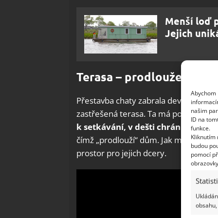
Menší loď 
Jejich unik
Terasa – prodloužení do
Abychom p
Přestavba chaty zabrala devět měsíc
informací
našim par
zastřešená terasa. Ta má podle web
ID na tom
k setkávání, v dešti chrání před z
funkce.
Kliknutím
čímž „prodlouží“ dům. Jak manželé sh
budou pou
prostor pro jejich dcery.
pomocí př
obrazovky
Statist
Ukládání
obsahu, 