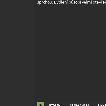
sprchou. Bydlení působí velmi otevřen
BYDLENÍ
STARÁ CHATA
TINY