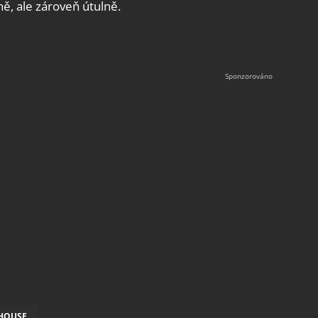
ě, ale zároveň útulně.
 HOUSE