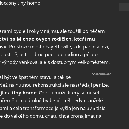
, dočasný tiny home.
ami bydleli roky v nájmu, ale toužili po něčem
ctví po Michaelových rodičích, kteří mu
asu
. Přestože město Fayetteville, kde parcela leží,
 pustině, je to odtud pouhou hodinu a půl do
ny výhody venkova, ale s dostupným velkoměstem.
 být ve špatném stavu, a tak se
 Než na nutnou rekonstrukci ale nastřádají peníze,
ují na tiny home
. Oproti muži, který si musel
ž přeměnil na útulné bydlení, měli tedy manželé
ami a celá transformace je vyšla jen na 375 tisíc
uje do velkého domu, chatu chce pronajímat na