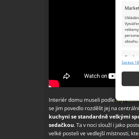
Market
Ukládání
Vytvářen
reklamy,
persona
obsahu.
Funkc
Správa 18
Přiřazov
Identifi
Použív
základ
Interiér domu museli podle
MyPositi
se jim povedlo rozdělit jej na centráln
Zajišt
kuchyni se standardně velkými spot
odstra
sedačkou
. Ta v noci slouží i jako pos
Ukládá
velké posteli ve vedlejší místnosti, kt