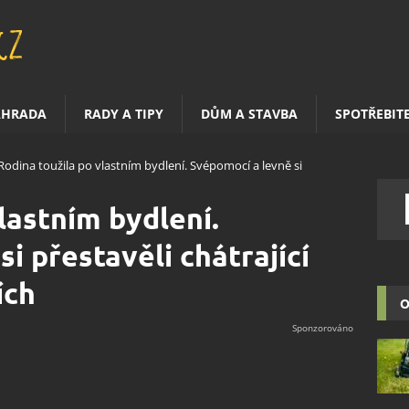
AHRADA
RADY A TIPY
DŮM A STAVBA
SPOTŘEBIT
Rodina toužila po vlastním bydlení. Svépomocí a levně si
lastním bydlení.
i přestavěli chátrající
ích
O