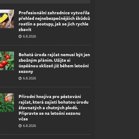
Profesionální zahradnice vytvořila
přehled nejnebezpečnějších škůdců
rostlin a postupy, jak se jich rychle
zbavit
6.8.2026
Bohatá úroda rajčat nemusí být jen
zbožným přáním. Užijte si
úspěšnou sklizeň již během letošní
sezony
6.8.2026
Přírodní hnojiva pro pěstování
rajčat, která zajistí bohatou úrodu
šťavnatých a chutných plodů.
Připravte se na letošní sezonu
včas
6.8.2026