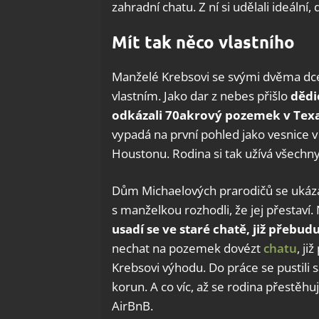
zahradní chatu. Z ní si udělali ideální
Mít tak něco vlastního
Manželé Krebsovi se svými dvěma dcer
vlastním. Jako dar z nebes přišlo
dědi
odkázali 70akrový pozemek v Tex
vypadá na první pohled jako vesnice v
Houstonu. Rodina si tak užívá všech
Dům Michaelových prarodičů se ukázal
s manželkou rozhodli, že jej přestaví.
usadí se ve staré chatě, již přebud
nechat na pozemek dovézt
chatu
, ji
Krebsovi výhodu. Do práce se pustili s
korun. A co víc, až se rodina přestěh
AirBnB.