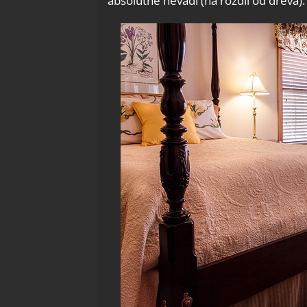
absolutně nevadí (na rozdíl od dřeva).