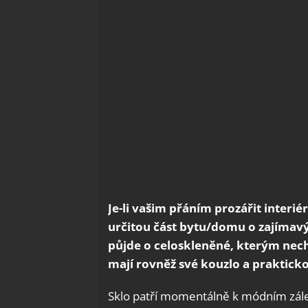
Je-li vašim přáním prozářit interiér
určitou část bytu/domu o zajímavý
půjde o celoskleněné, kterým nec
mají rovněž své kouzlo a praktick
Sklo patří momentálně k módním zále