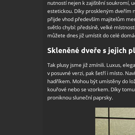
nutností nejen k zajištění soukromí, ud
estetickou. Díky proskleným dveřím nav
přijde vhod především majitelům menš
světlo chybí: předsíně, velké místno
můžete dnes již umístit do celé domác
Skleněné dveře s jejich p
Tak plusy jsme již zmínili. Luxus, eleg
v posuvné verzi, pak šetří i místo. Nav
hadříkem. Mohou být umístěny do lož
kouřové nebo se vzorkem. Díky tomu 
proniknou sluneční paprsky.