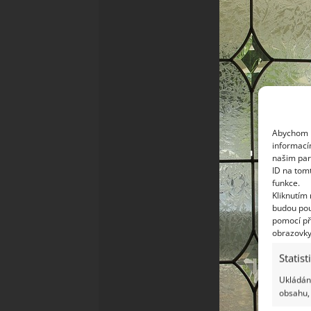
Abychom p
informací
našim par
ID na tom
funkce.
Kliknutím
budou pou
pomocí př
obrazovky
Statist
Ukládání
obsahu, 