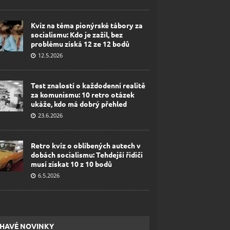
Kvíz na téma pionýrské tábory za
socialismu: Kdo je zažil, bez
problému získá 12 ze 12 bodů
12.5.2026
Test znalostí o každodenní realitě
za komunismu: 10 retro otázek
ukáže, kdo má dobrý přehled
23.6.2026
Retro kvíz o oblíbených autech v
dobách socialismu: Tehdejší řidiči
musí získat 10 z 10 bodů
6.5.2026
HAVÉ NOVINKY