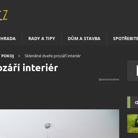
AHRADA
RADY A TIPY
DŮM A STAVBA
SPOTŘEBIT
 POKOJ
Skleněné dveře prozáří interiér
září interiér
O