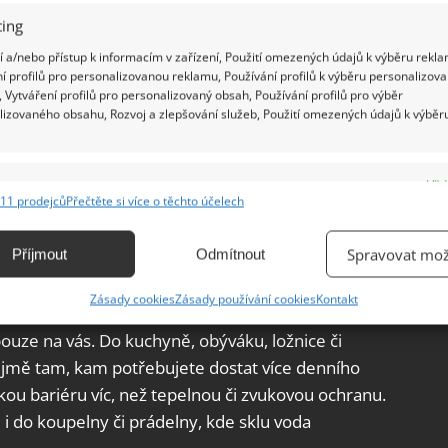
ing
 a/nebo přístup k informacím v zařízení, Použití omezených údajů k výběru rekla
í profilů pro personalizovanou reklamu, Používání profilů k výběru personalizov
 Vytváření profilů pro personalizovaný obsah, Používání profilů pro výběr
lizovaného obsahu, Rozvoj a zlepšování služeb, Použití omezených údajů k výběr
é tepelně izolační vlastnosti, jako klasické dveře
převažují nad nevýhodami. A také zvolíte-li dveře
e
Vžd
 okno či okýnka) tak tyto nevýhody odpadají. Co
11 prodejců
Přečtěte si více o těchto účelech
ovat je musíte stabilně, na skle jde každý otisk
ání a kombinování údajů z jiných zdrojů údajů, Propojení různých zařízení,
kace zařízení na základě automaticky přenášených informací.
Spravovat mož
Příjmout
Odmítnout
i?
ání přesných údajů o zeměpisné poloze, Identifikace zařízení na
Zásady cookies
Zásady používání cookies
Kontakt
ě aktivně vyžádaných informací.
ouze na vás. Do kuchyně, obýváku, ložnice či
ění bezpečnosti, předcházení a zjišťování podvodů a
ejmě tam, kam potřebujete dostat více denního
ňování chyb, Poskytování a zobrazování reklamy a obsahu,
Vžd
ickou bariéru víc, než tepelnou či zvukovou ochranu.
ní a sdělování voleb ochrany osobních údajů.
 i do koupelny či prádelny, kde sklu voda