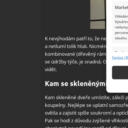
Market
Ukládání
Vytvářen
reklamy,
persona
K nevýhodám patří to, že nemají totožn
obsahu.
a netlumí tolik hluk. Nicméně výhody 
Funkc
kombinované (dřevěný rám a skleněné
Správa 18
se údržby týče, je snadná. Ovšem udrž
Přiřazov
Identifi
vidět.
Kam se skleněnými dveřm
Použív
základ
Kam skleněné dveře umístíte, záleží p
Zajišt
koupelny. Nejlépe se uplatní samozř
odstra
světla a zajistit spíše soukromí a opt
Ukládá
Pak se hodí z důvodu zvýšené vlhkosti