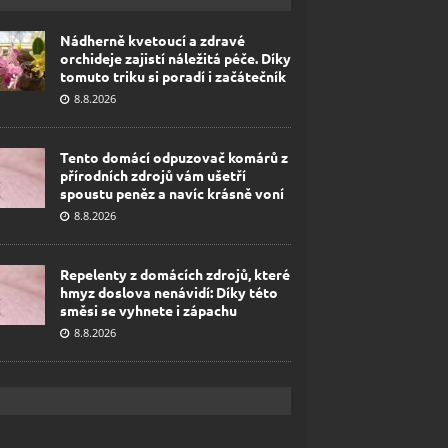
Nádherně kvetoucí a zdravé
orchideje zajistí náležitá péče. Díky
tomuto triku si poradí i začátečník
8.8.2026
Tento domácí odpuzovač komárů z
přírodních zdrojů vám ušetří
spoustu peněz a navíc krásně voní
8.8.2026
Repelenty z domácích zdrojů, které
hmyz doslova nenávidí: Díky této
směsi se vyhnete i zápachu
8.8.2026