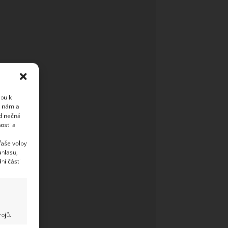
upu k
i nám a
edinečná
osti a
Vaše volby
uhlasu,
ní části
ojů.