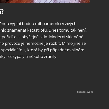
í?
nou výplní budou mít pamětníci v živých
hlo znamenat katastrofu. Dnes tomu tak není!
epořídíte si obyčejné sklo. Moderní skleněné
ho provozu je nemožné je rozbít. Mimo jiné se
peciální folií, která by při případném silném
mky rozsypaly a někoho zranily.