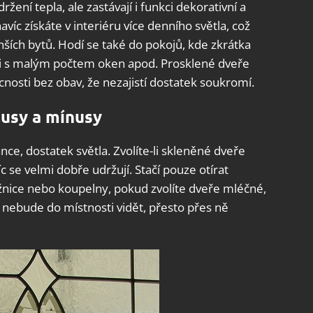
ržení tepla, ale zastávají i funkci dekorativní a
íc získáte v interiéru více denního světla, což
ích bytů. Hodí se také do pokojů, kde zkrátka
sti s malým počtem oken apod. Prosklené dveře
nosti bez obav, že nezajistí dostatek soukromí.
lusy a mínusy
ance, dostatek světla. Zvolíte-li skleněné dveře
íc se velmi dobře udržují. Stačí pouze otírat
nice nebo koupelny, pokud zvolíte dveře mléčné,
nebude do místnosti vidět, přesto přes ně