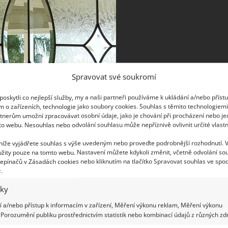
Spravovat své soukromí
oskytli co nejlepší služby, my a naši partneři používáme k ukládání a/nebo příst
m o zařízeních, technologie jako soubory cookies. Souhlas s těmito technologiem
tnerům umožní zpracovávat osobní údaje, jako je chování při procházení nebo j
to webu. Nesouhlas nebo odvolání souhlasu může nepříznivě ovlivnit určité vlastn
 níže vyjádřete souhlas s výše uvedeným nebo proveďte podrobnější rozhodnutí. 
žity pouze na tomto webu. Nastavení můžete kdykoli změnit, včetně odvolání so
epínačů v Zásadách cookies nebo kliknutím na tlačítko Spravovat souhlas ve spod
.
iky
 a/nebo přístup k informacím v zařízení, Měření výkonu reklam, Měření výkonu
Porozumění publiku prostřednictvím statistik nebo kombinací údajů z různých zdr