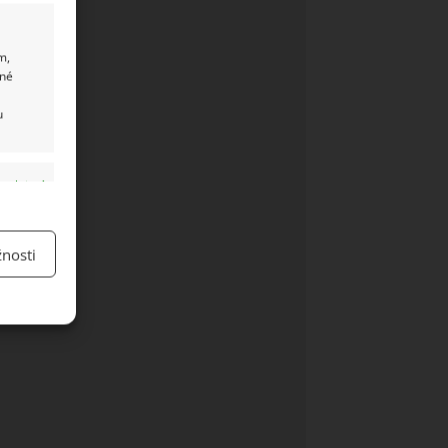
m,
ané
u
y aktivní
nosti
y aktivní