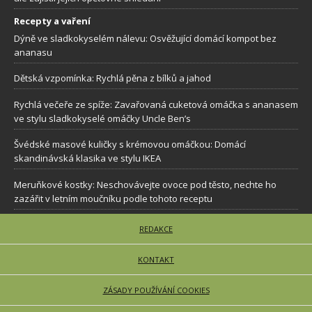
Recepty a vaření
Dýně ve sladkokyselém nálevu: Osvěžující domácí kompot bez
ananasu
Dětská vzpomínka: Rychlá pěna z bílků a jahod
Rychlá večeře ze spíže: Zavařovaná cuketová omáčka s ananasem
ve stylu sladkokyselé omáčky Uncle Ben’s
Švédské masové kuličky s krémovou omáčkou: Domácí
skandinávská klasika ve stylu IKEA
Meruňkové kostky: Neschovávejte ovoce pod těsto, nechte ho
zazářit v letním moučníku podle tohoto receptu
REDAKCE
KONTAKT
ZÁSADY POUŽÍVÁNÍ COOKIES