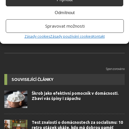
Hana Musilová
Odmítnout
Do redakce Bydlimeutulne.cz se
přidala během svých studií a práce
Spravovat možnosti
redaktorky ji tak nadchla, že se
rozhodla zůstat. Její v...
[Více o
Zásady cookies
Zásady používání cookies
Kontakt
autorovi]
SOUVISEJÍCÍ ČLÁNKY
Škrob jako efektivní pomocník v domácnosti.
Zbaví vás špíny i zápachu
Test znalostí o domácnostech za socialismu: 10
retro otázek ukáže, kdo má dobrou paměť