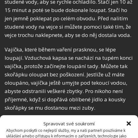
studené vody, aby se rychle ochladilo. Stačí jen 10 až
15 minut a poté se bude dokonale loupat. Stačí ho
jen jemně poklepat po celém obvodu. Před nalitím
studené vody na vejce si můžete pomoci také tím, že
vejce trochu naklepnete, aby se do něj dostala voda.
Vajíčka, které během vaření prasknou, se lépe
loupají. Vzduchová kapsa se nachází na tupém konci
vajíčka, protože začínejte loupání tady. Můžete tak
skořápku oloupat bez poškození. Jestliže už máte
oloupáno, vajíčka ještě umyjte pod tekoucí vodou,
abyste odstranili veškeré zbytky. Pro nikoho není
příjemné, když si dopřává oblíbené jídlo a kousky
skořápky se mu dostanou mezi zuby.
Je libo vejce naměkko nebo
Spravovat své soukromí
Abychom poskytli co nejlepší služby, my a naši partneři používáme k
ztracená?
ukládání a/nebo přístupu k informacím o zařízeních, technologie jako