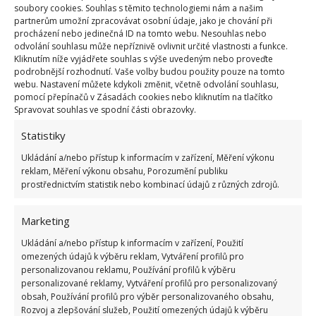
soubory cookies. Souhlas s těmito technologiemi nám a našim
Kromě vaření natvrdo se mohou vajíčka připravit
partnerům umožní zpracovávat osobní údaje, jako je chování při
procházení nebo jedinečná ID na tomto webu. Nesouhlas nebo
také naměkko nebo na hniličko. Záleží na čase, který
odvolání souhlasu může nepříznivě ovlivnit určité vlastnosti a funkce.
se budou vejce vařit. Vajíčka naměkko můžete
Kliknutím níže vyjádřete souhlas s výše uvedeným nebo proveďte
podrobnější rozhodnutí. Vaše volby budou použity pouze na tomto
konzumovat například ve skle. Vaří se přesně pět
webu. Nastavení můžete kdykoli změnit, včetně odvolání souhlasu,
minut – bílek bude tuhý a žloutek krásně tekutý.
pomocí přepínačů v Zásadách cookies nebo kliknutím na tlačítko
Spravovat souhlas ve spodní části obrazovky.
Jestli ho chcete nahniličko, musíte si počkat ještě o
dvě minuty déle. Je stravitelnější než vajíčko natvrdo.
Statistiky
Ukládání a/nebo přístup k informacím v zařízení, Měření výkonu
Ztracená vejce jsou taková, která se vaří bez
reklam, Měření výkonu obsahu, Porozumění publiku
prostřednictvím statistik nebo kombinací údajů z různých zdrojů.
skořápky. Je to kuchařské umění. Vejce se vyklepne
do vroucí vody, můžete ho přidat do polévky, nebo
Marketing
ho jen tak položit na toust. Proložit ho můžete
Ukládání a/nebo přístup k informacím v zařízení, Použití
avokádem nebo opečenou slaninou či plátkem
omezených údajů k výběru reklam, Vytváření profilů pro
rajčete. Na toustu vypadá opravdu skvělé. Vymyslet
personalizovanou reklamu, Používání profilů k výběru
si můžete i vlastní kreativní recepty.
personalizované reklamy, Vytváření profilů pro personalizovaný
obsah, Používání profilů pro výběr personalizovaného obsahu,
Rozvoj a zlepšování služeb, Použití omezených údajů k výběru