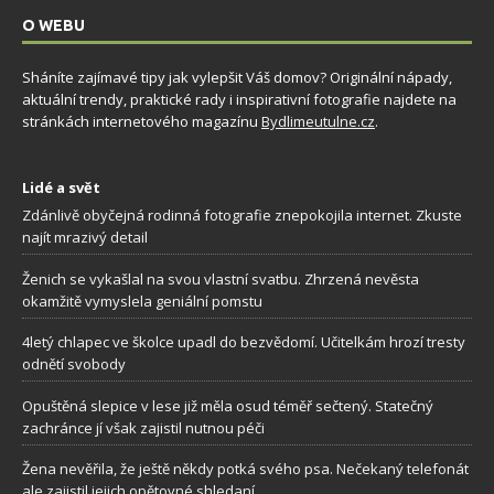
O WEBU
Sháníte zajímavé tipy jak vylepšit Váš domov? Originální nápady,
aktuální trendy, praktické rady i inspirativní fotografie najdete na
stránkách internetového magazínu
Bydlimeutulne.cz
.
Lidé a svět
Zdánlivě obyčejná rodinná fotografie znepokojila internet. Zkuste
najít mrazivý detail
Ženich se vykašlal na svou vlastní svatbu. Zhrzená nevěsta
okamžitě vymyslela geniální pomstu
4letý chlapec ve školce upadl do bezvědomí. Učitelkám hrozí tresty
odnětí svobody
Opuštěná slepice v lese již měla osud téměř sečtený. Statečný
zachránce jí však zajistil nutnou péči
Žena nevěřila, že ještě někdy potká svého psa. Nečekaný telefonát
ale zajistil jejich opětovné shledaní