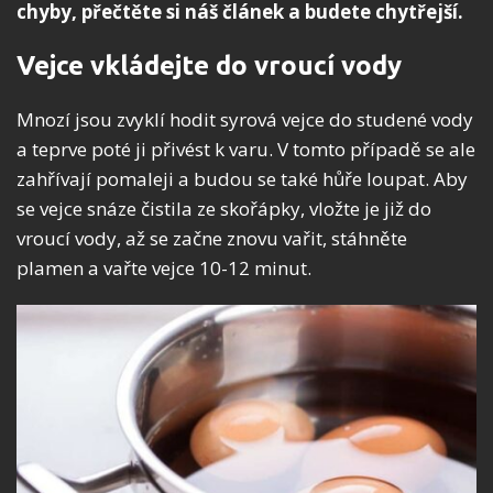
chyby, přečtěte si náš článek a budete chytřejší.
Vejce vkládejte do vroucí vody
Mnozí jsou zvyklí hodit syrová vejce do studené vody
a teprve poté ji přivést k varu. V tomto případě se ale
zahřívají pomaleji a budou se také hůře loupat. Aby
se vejce snáze čistila ze skořápky, vložte je již do
vroucí vody, až se začne znovu vařit, stáhněte
plamen a vařte vejce 10-12 minut.