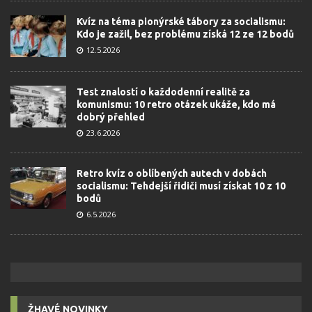
Kvíz na téma pionýrské tábory za socialismu:
Kdo je zažil, bez problému získá 12 ze 12 bodů
12.5.2026
Test znalostí o každodenní realitě za
komunismu: 10 retro otázek ukáže, kdo má
dobrý přehled
23.6.2026
Retro kvíz o oblíbených autech v dobách
socialismu: Tehdejší řidiči musí získat 10 z 10
bodů
6.5.2026
ŽHAVÉ NOVINKY