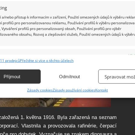
ing
 a/nebo přístup k informacím v zařízení, Použití omezených údajů k výběru rekla
í profilů pro personalizovanou reklamu, Používání profilů k výběru personalizov
 Vytváření profilů pro personalizovaný obsah, Používání profilů pro výběr
lizovaného obsahu, Rozvoj a zlepšování služeb, Použití omezených údajů k výběr
e
Vžd
11 prodejců
Přečtěte si více o těchto účelech
ání a kombinování údajů z jiných zdrojů údajů, Propojení různých zařízení,
kace zařízení na základě automaticky přenášených informací.
Spravovat mož
Příjmout
Odmítnout
ání přesných údajů o zeměpisné poloze, Identifikace zařízení na
Zásady cookies
Zásady používání cookies
Kontakt
ě aktivně vyžádaných informací.
ění bezpečnosti, předcházení a zjišťování podvodů a
ňování chyb, Poskytování a zobrazování reklamy a obsahu,
Vžd
 založená 1. května 1916. Byla zařazená na seznam
ní a sdělování voleb ochrany osobních údajů.
porací. Vlastnila a provozovala rafinérie, čerpací
 ranče pro dobytek. Vyznačuje se znakem dinosaura a