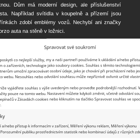
nou. Dům má moderní design, ale příslušenství
ísta. Například svítidla v koupelně a přízemí jsou
křínkách zdobí emblémy vozů. Nechybí ani značky
rzo auta na stěně v ložnici.
ém domě
Spravovat své soukromí
oskytli co nejlepší služby, my a naši partneři používáme k ukládání a/nebo příst
sobí skutečně neobvykle. Schodiště je
m o zařízeních, technologie jako soubory cookies. Souhlas s těmito technologiem
tnerům umožní zpracovávat osobní údaje, jako je chování při procházení nebo j
ahů. Kuchyně je však moderní, ale přesto působivá.
to webu. Nesouhlas nebo odvolání souhlasu může nepříznivě ovlivnit určité vlastn
ové a indusriální bydlení s nádechem moderny. Zde
 níže vyjádřete souhlas s výše uvedeným nebo proveďte podrobnější rozhodnutí. 
historie s moderními prvky. A že ani železo nemusí
žity pouze na tomto webu. Nastavení můžete kdykoli změnit, včetně odvolání so
odový. Díky své kreativitě mohl pan Robert zachovat
epínačů v Zásadách cookies nebo kliknutím na tlačítko Spravovat souhlas ve spod
.
svou vizi toho, jak by měl vypadat jeho dům.
iky
 a/nebo přístup k informacím v zařízení, Měření výkonu reklam, Měření výkonu
Porozumění publiku prostřednictvím statistik nebo kombinací údajů z různých zdr