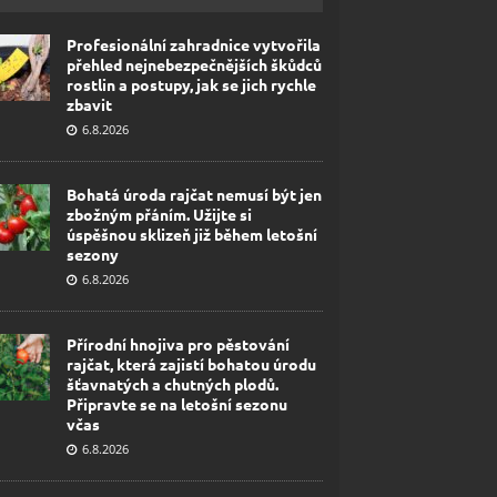
Profesionální zahradnice vytvořila
přehled nejnebezpečnějších škůdců
rostlin a postupy, jak se jich rychle
zbavit
6.8.2026
Bohatá úroda rajčat nemusí být jen
zbožným přáním. Užijte si
úspěšnou sklizeň již během letošní
sezony
6.8.2026
Přírodní hnojiva pro pěstování
rajčat, která zajistí bohatou úrodu
šťavnatých a chutných plodů.
Připravte se na letošní sezonu
včas
6.8.2026