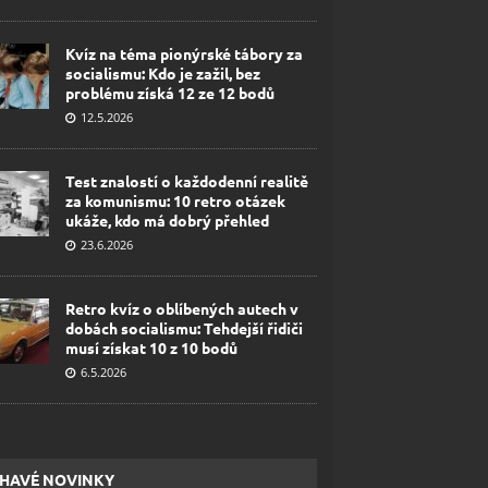
Kvíz na téma pionýrské tábory za
socialismu: Kdo je zažil, bez
problému získá 12 ze 12 bodů
12.5.2026
Test znalostí o každodenní realitě
za komunismu: 10 retro otázek
ukáže, kdo má dobrý přehled
23.6.2026
Retro kvíz o oblíbených autech v
dobách socialismu: Tehdejší řidiči
musí získat 10 z 10 bodů
6.5.2026
HAVÉ NOVINKY