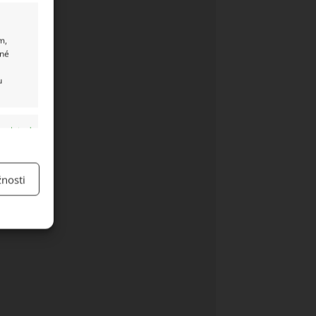
m,
ané
u
y aktivní
nosti
y aktivní