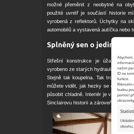
možné přeměnit z neobytné na obyt
použité uvnitř je součástí historie m
vyrobená z reflektorů. Úchytky na s
automobilů a vystavená autíčka nebo to
Splněný sen o jedinečn
Abychom p
Střešní konstrukce je úžasná a pů
informací
našim par
vyrobeno ze starých hydraulických výt
ID na tom
Stejně tak koupelna. Tak trochu loft
funkce.
Kliknutím
můžete vidět, jak hezky se dá spojit 
budou pou
působit chladně. Interiér je velmi poh
pomocí př
obrazovky
Sinclairovu historii a zároveň naplnit 
Statist
Ukládání
obsahu, 