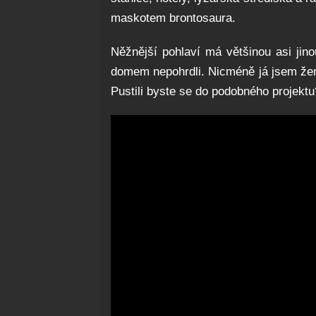
maskotem brontosaura.
Něžnější pohlaví má většinou asi jin
domem nepohrdli. Nicméně já jsem žena
Pustili byste se do podobného projekt