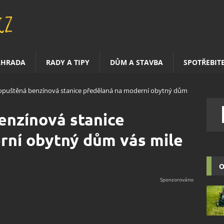
AHRADA
RADY A TIPY
DŮM A STAVBA
SPOTŘEBIT
 opuštěná benzínová stanice předělaná na moderní obytný dům
enzínová stanice
rní obytný dům vás mile
O