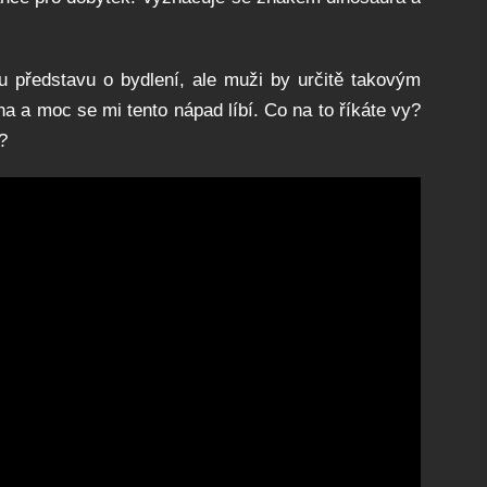
ou představu o bydlení, ale muži by určitě takovým
 a moc se mi tento nápad líbí. Co na to říkáte vy?
u?