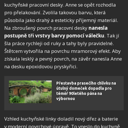
kuchyňské pracovní desky. Anne se opět rozhodla
pro přelakování. Zvolila takovou barvu, která
působila jako drahý a esteticky příjemný materiál.
Na zbroušený povrch pracovní desky
nanesla
postupně tři vrstvy barvy pomocí válečku
. Tak jí
šla práce rychleji od ruky a tahy byly pravidelné.
Štětcem vytvořila na povrchu mramorový efekt. Aby
získala lesklý a pevný povrch, na závěr nanesla Anne
na desku epoxidovou pryskyřici.
Přestavba prasečího chlívku na
útulný domeček dopadla pro
téměř 90letého pána na
výbornou
Vzhled kuchyňské linky doladil nový dřez a baterie
v moderní povrchové úpravě. To vneslo do kuchyně