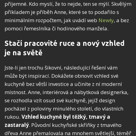
příjemné. Kdo myslí, že to nejde, ten se mýlí. Skvělým
příkladem je příběh Anne, které se to podařilo s
minimálním rozpočtem, jak uvádí web
Newly
, a bez
pomoci řemeslníka či hodinového manžela.
Stačí pracovité ruce a nový vzhled
je na světě
Jste-li jen trochu šikovní, následující řešení vám
může být inspirací. Dokážete obnovit vzhled své
kuchyně bez větší investice a učiníte z ní moderní
místnost. Anne, interiérová a nábytková designerka,
se rozhodla vzít osud své kuchyně, jejíž design
pocházel z poloviny minulého století, do vlastních
rukou.
Vzhled kuchyně byl těžký, tmavý a
zastaralý
. Původní kuchyňské skříňky z tmavého
dřeva Anne přemalovala na mnohem světlejší, téměř