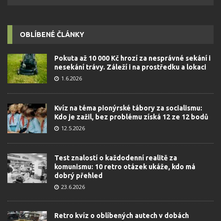
OBLÍBENÉ ČLÁNKY
Pokuta až 10 000 Kč hrozí za nesprávné sekání i
nesekání trávy. Záleží i na prostředku a lokaci
1.6.2026
Kvíz na téma pionýrské tábory za socialismu:
Kdo je zažil, bez problému získá 12 ze 12 bodů
12.5.2026
Test znalostí o každodenní realitě za
komunismu: 10 retro otázek ukáže, kdo má
dobrý přehled
23.6.2026
Retro kvíz o oblíbených autech v dobách