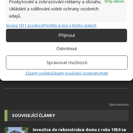
Poskytování a zobrazování reklamy a obsahu,
Vždy aktivní
Přidejte svůj názor
Ukládání a sdělování voleb ochrany osobních
údajů.
KOMENTOVAT
Správa 1811 prodejců
Přečtěte si více o těchto účelech
Příjmout
Jiří Kolář
Absolvent České zemědělské
Odmítnout
univerzity, který je již od malička
velkým kutilem. V podstatě vše, co je
Spravovat možnosti
možné najít v j...
[Více o autorovi]
Zásady cookies
Zásady používání cookies
Kontakt
SOUVISEJÍCÍ ČLÁNKY
Investice do rekonstrukce domu z roku 1950 se