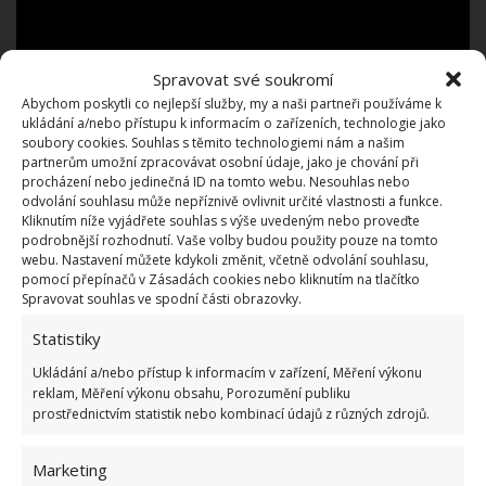
Spravovat své soukromí
Abychom poskytli co nejlepší služby, my a naši partneři používáme k
ukládání a/nebo přístupu k informacím o zařízeních, technologie jako
soubory cookies. Souhlas s těmito technologiemi nám a našim
partnerům umožní zpracovávat osobní údaje, jako je chování při
Dlažba, nebo vinyl?
procházení nebo jedinečná ID na tomto webu. Nesouhlas nebo
odvolání souhlasu může nepříznivě ovlivnit určité vlastnosti a funkce.
Kliknutím níže vyjádřete souhlas s výše uvedeným nebo proveďte
Zásadní změnou byla renovace podlahy. Anne se
podrobnější rozhodnutí. Vaše volby budou použity pouze na tomto
chtěla zbavit chladných dlaždic, a proto na ně
webu. Nastavení můžete kdykoli změnit, včetně odvolání souhlasu,
pomocí přepínačů v Zásadách cookies nebo kliknutím na tlačítko
instalovala vinylové dílce připomínající dřevo. A ty
Spravovat souhlas ve spodní části obrazovky.
jsou teplejší jak vzhledem, tak i materiálem.
Celé
Statistiky
dílo dokončila Anne instalací několika dřevěných
Ukládání a/nebo přístup k informacím v zařízení, Měření výkonu
polic
, které zakoupila a podle návodu smontovala.
reklam, Měření výkonu obsahu, Porozumění publiku
Zavěsila je na místa, odkud sundala horní
prostřednictvím statistik nebo kombinací údajů z různých zdrojů.
kuchyňské skříňky, aby získala v místnosti více
světla.
Marketing