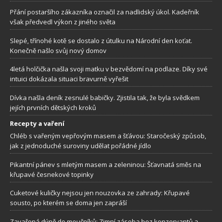
Přání postaršího zákazníka označil za nadlidský úkol. Kadeřník
však předvedl výkon z jiného světa
Slepé, třínohé kotě se dostalo z útulku na Národní den koťat.
Konečně našlo svůj nový domov
4letá holčička našla svoji matku v bezvědomí na podlaze. Díky své
intuici dokázala situaci bravurně vyřešit
Dívka našla deník zesnulé babičky. Zjistila tak, že byla svědkem
jejích prvních dětských kroků
Recepty a vaření
Chléb s vařeným vepřovým masem a šťávou: Staročeský způsob,
jak z jednoduché suroviny udělat pořádné jídlo
Pikantní pánev s mletým masem a zeleninou: Šťavnatá směs na
křupavé česnekové topinky
Cuketové kuličky nejsou jen nouzovka ze zahrady: Křupavé
sousto, po kterém se doma jen zapráší
Zavařená dýně do moučníků: Zimní zásoba bez konzervantů a