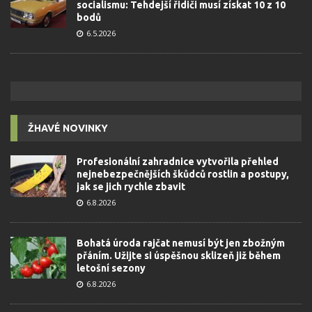
socialismu: Tehdejší řidiči musí získat 10 z 10
bodů
6.5.2026
ŽHAVÉ NOVINKY
Profesionální zahradnice vytvořila přehled
nejnebezpečnějších škůdců rostlin a postupy,
jak se jich rychle zbavit
6.8.2026
Bohatá úroda rajčat nemusí být jen zbožným
přáním. Užijte si úspěšnou sklizeň již během
letošní sezony
6.8.2026